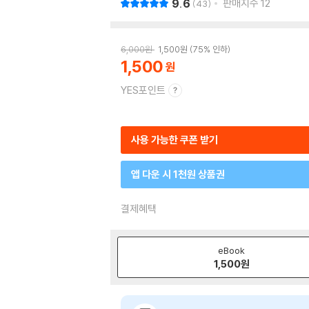
9.6
판매지수
12
43
6,000
원
1,500
원
75% 인하
1,500
YES포인트
사용 가능한 쿠폰 받기
앱 다운 시 1천원 상품권
결제혜택
eBook
1,500
원