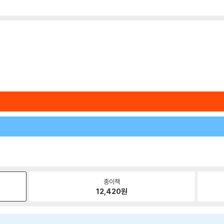
종이책
12,420
원