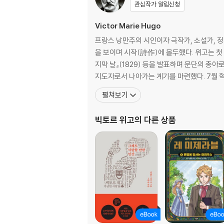
1. 우리가 아직까지 그 행위밖에 보지 못한 자의
관심작가 알림신청
2. 데아
3. 오쿨로스 논 하베트, 에트 비데트
Victor Marie Hugo
4. 어울리는 연인들
프랑스 낭만주의 시인이자 극작가, 소설가, 
5. 어둠 속의 푸른빛
을 보이며 시작(詩作)에 몰두했다. 위고는 첫 시
6. 교사 우르수스, 그리고 보호자 우르수스
지막 날』(1829) 등을 발표하며 문단의 총
7. 실명이 통찰력을 일깨워 준다
지도자로서 나아가는 계
8. 행복뿐만 아니라, 번영도
펼쳐보기
9. 센스없는 사람들이 시(詩)라고 부르는 기괴
10. 모든 사물과 모든 인간들에서 벗어난 자의 
빅토르 위고
의 다른 상품
11. 그윈플레인은 정의를, 우르수스는 진실을
12. 시인 우르수스가 철학자 우르수스를 인도하
제3부 균열의 시작
1. 태드캐스터 여인숙
2. 야외에서의 웅변
3. 행인이 다시 나타나는 곳
4. 증오 속에서 적들은 형제가 된다
5. 와펀테이크