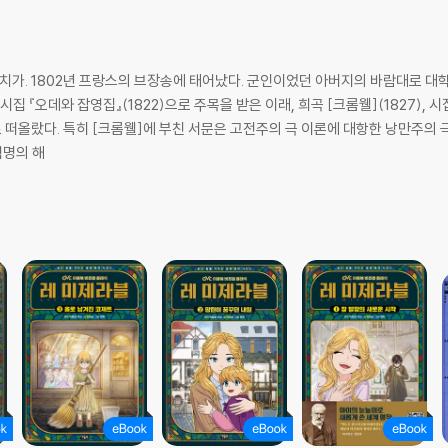
 얼굴
정치가. 1802년 프랑스의 브장송에 태어났다. 군인이었던 아버지의 바람대로 대
집 『오데와 잡영집』(1822)으로 주목을 받은 이래, 희곡 [크롬웰](1827), 시집
아로 떠올랐다. 특히 [크롬웰]에 부친 서문은 고전주의 극 이론에 대항한 낭만주의
기를 마련했다. 7월 혁명의 해
한 언동
시선
다