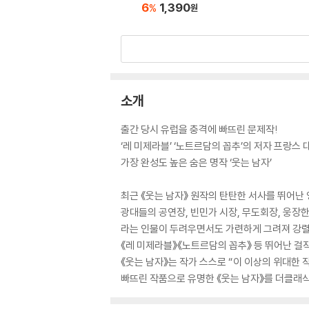
6
1,390
%
원
소개
출간 당시 유럽을 충격에 빠뜨린 문제작!
‘레 미제라블’ ‘노트르담의 꼽추’의 저자 프랑스
가장 완성도 높은 숨은 명작 ‘웃는 남자’
최근 《웃는 남자》 원작의 탄탄한 서사를 뛰어난
광대들의 공연장, 빈민가 시장, 무도회장, 웅장
라는 인물이 두려우면서도 가련하게 그려져 강렬
《레 미제라블》《노트르담의 꼽추》 등 뛰어난 걸
《웃는 남자》는 작가 스스로 “이 이상의 위대한 
빠뜨린 작품으로 유명한 《웃는 남자》를 더클래식