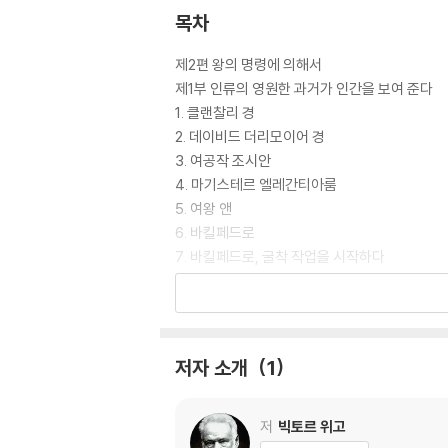
목차
제2편 왕의 명령에 의해서
제1부 인류의 영원한 과거가 인간을 보여 준다
1. 클랜찰리 경
2. 데이비드 더리모이어 경
3. 여공작 조시안
4. 마기스테르 엘레간티아룸
5. 여왕 앤
6. 바킬페드로
7. 바킬페드로, 굴착 작업을 시작하다
8. 사자
9. 증오하는 것은 사랑하는 것만큼 강하다
10. 인간이 투명하다면 보일 타오르는 불꽃
11. 바킬페드로, 매복하다
저자 소개
1
12. 스코틀랜드, 아일랜드 그리고 영국
제2부 그윈플레인과 데아
저
빅토르 위고