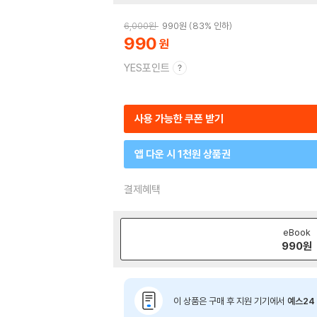
6,000
원
990
원
83% 인하
990
YES포인트
사용 가능한 쿠폰 받기
앱 다운 시 1천원 상품권
결제혜택
eBook
990
원
이 상품은 구매 후 지원 기기에서
예스24 