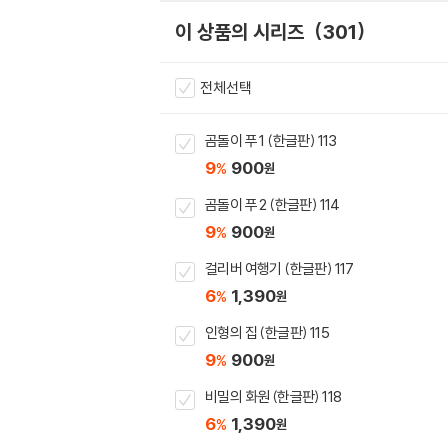
이 상품의 시리즈
301
전체선택
곰돌이 푸 1 (한글판) 113
9
900
%
원
곰돌이 푸 2 (한글판) 114
9
900
%
원
걸리버 여행기 (한글판) 117
6
1,390
%
원
인형의 집 (한글판) 115
9
900
%
원
비밀의 화원 (한글판) 118
6
1,390
%
원