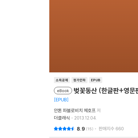
소득공제
정가인하
EPUB
벚꽃동산 (한글판+영문
eBook
EPUB
안톤 파블로비치 체호프
저
더클래식
2013.12.04.
8.9
판매지수
660
15