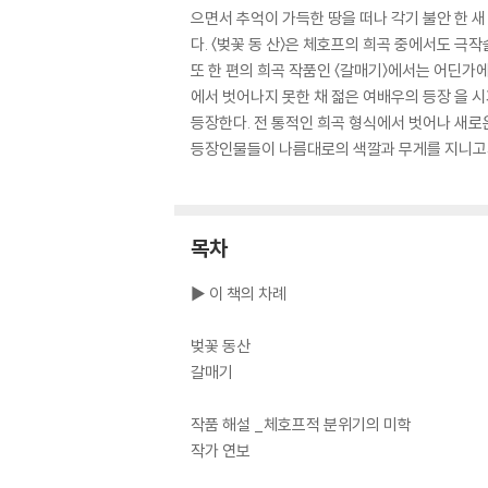
으면서 추억이 가득한 땅을 떠나 각기 불안 한 
다. 〈벚꽃 동 산〉은 체호프의 희곡 중에서도 극
또 한 편의 희곡 작품인 〈갈매기〉에서는 어딘가
에서 벗어나지 못한 채 젊은 여배우의 등장 을
등장한다. 전 통적인 희곡 형식에서 벗어나 새로
등장인물들이 나름대로의 색깔과 무게를 지니고서 
목차
▶ 이 책의 차례
벚꽃 동산
갈매기
작품 해설 _체호프적 분위기의 미학
작가 연보