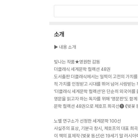
소개
▶ 내용 소개
빛나는 작품★영원한 감동
더클래식 세계문학 컬렉션 48권
도서출판 더클래식에서는 일찍이 고전의 가치를 깨
적 가치를 인정받고 시대를 뛰어 넘어 사랑받는 
‘더클래식 세계문학 컬렉션’은 단순히 외국어를 
영문을 읽고자 하는 독자를 위해 ‘영문판’도 함께
문학 컬렉션 48권으로 체호프 희곡선❶ 《벚꽃 
노벨 연구소가 선정한 세계문학 100선
사실주의 표상, 기분극 창시, 체호프의 대표 희곡
이 책의 표제작 〈벚꽃 동산〉은 19세기 말 러시