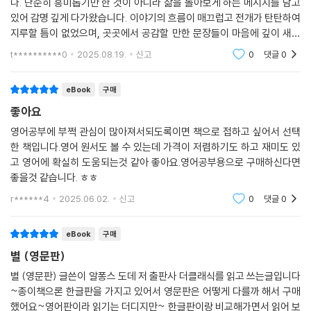
다. 단순히 흥미롭기만 한 것이 아니라 삶을 돌아보게 하는 메시지를 담고
있어 감명 깊게 다가왔습니다. 이야기의 흐름이 매끄럽고 전개가 탄탄하여
지루할 틈이 없었으며, 곳곳에서 공감할 만한 문장들이 마음에 깊이 새겨
졌습니다. 읽는 동안 즐거움과 동시에 생각할 거리를 많이 주어 오랫동안
t**********0
2025.08.19.
신고
0
댓글
0
기억에 남을 소
eBook
구매
좋아요
영어공부에 부쩍 관심이 많아져서되도록이면 책으로 접하고 싶어서 선택
한 책입니다.영어 원서도 볼 수 있는데 가격이 저렴하기도 하고 재미도 있
고 영어에 확실히 도움되는것 같아 좋아요.영어공부용으로 구매하신다면
좋을것 같습니다. ㅎㅎ
r******4
2025.06.02.
신고
0
댓글
0
eBook
구매
별 (영문판)
별 (영문판) 글쓴이 알퐁스 도데 저 출판사 더클래식를 읽고 쓰는글입니다
~종이책으론 한글판을 가지고 있어서 영문판은 어떻게 다를까 해서 구매
했어요~영어판이라 읽기는 더디지만~ 한글판이랑 비교해가면서 읽어 보