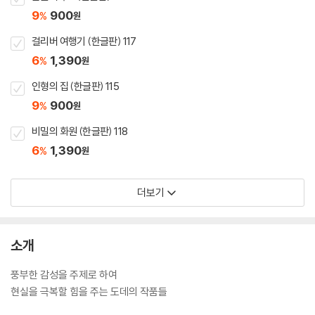
9
900
%
원
걸리버 여행기 (한글판) 117
6
1,390
%
원
인형의 집 (한글판) 115
9
900
%
원
비밀의 화원 (한글판) 118
6
1,390
%
원
더보기
소개
풍부한 감성을 주제로 하여
현실을 극복할 힘을 주는 도데의 작품들