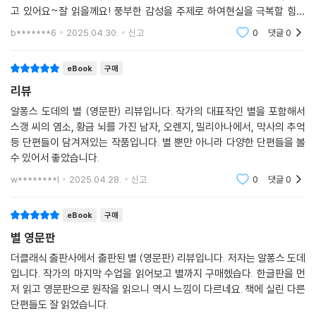
고 있어요~잘 읽을께요! 풍부한 감성을 주제로 하여현실을 극복할 힘을
주는 도데의 작품들전 세계의 많은 독자는 서정적인 대표작 [별]로 널리
b*******6
2025.04.30.
신고
0
댓글
0
알려져 있는 알퐁스 도데
eBook
구매
리뷰
알퐁스 도데의 별 (영문판) 리뷰입니다. 작가의 대표작인 별을 포함해서
스갱 씨의 염소, 황금 뇌를 가진 남자, 오렌지, 밀리아나에서, 막사의 추억
등 단편들이 담겨져있는 작품입니다. 별 뿐만 아니라 다양한 단편들을 볼
수 있어서 좋았습니다.
w********l
2025.04.28.
신고
0
댓글
0
eBook
구매
별 영문판
더클래식 출판사에서 출판된 별 (영문판) 리뷰입니다. 저자는 알퐁스 도데
입니다. 작가의 마지막 수업을 읽어보고 별까지 구매헸습다. 한글판을 먼
저 읽고 영문판으로 원작을 읽으니 역시 느낌이 다르네요. 책에 실린 다른
단편들도 잘 읽었습니다.