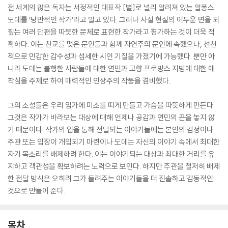
전 세계의 많은 독자는 서정적인 대표작 [별]로 널리 알려져 있는 알퐁스
도데를 ‘낭만적인 작가’라고 알고 있다. 그러나 사실 현실의 어두운 면을 되
짚는 여러 단편을 따뜻한 문체로 표현한 작가라고 평가하는 것이 더욱 적
확하다. 이는 친교를 맺은 문인들과 함께 자연주의 문인에 속했으나, 선천
적으로 민감한 감수성과 섬세한 시인 기질을 가졌기에 가능했다. 뿐만 아
니라 도데는 불행한 사람들에 대한 연민과 고향 프로방스 지방에 대한 애
착심을 주제로 하여 매력적인 인상주의 작풍을 겸비했다.
그의 소설들은 우리 입가에 미소를 띠게 만들고 가슴을 따뜻하게 만든다.
그것은 작가가 바라보는 대상에 대해 언제나 공감과 연민의 끈을 놓지 않
기 때문이다. 작가의 입을 통해 전달되는 이야기들에는 본인의 감정이나
주관 또는 입장이 개입되기 마련이나 도데는 자신의 이야기 속에서 최대한
자기 목소리를 배제하려 한다. 이는 이야기되는 대상과 최대한 거리를 유
지하고 객관성을 확보하려는 노력으로 보인다. 하지만 주관을 철저히 배제
한 전달 방식은 오히려 그가 들려주는 이야기들을 더 진솔하고 감동적인
것으로 만들어 준다.
목차