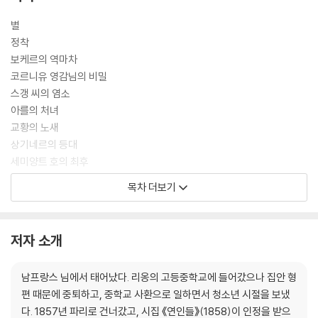
별
정착
보케르의 역마차
코르니유 영감님의 비밀
스갱 씨의 염소
아를의 처녀
교황의 노새
상기네르의 등대
세미양트 호의 최후
세관 선원들
목차 더보기
퀴퀴냥의 신부
노인들
빅시우 영감님의 가방
저자 소개
황금 뇌를 가진 남자
시인 미스트랄
남프랑스 님에서 태어났다. 리옹의 고등중학교에 들어갔으나 집안 형
오렌지
편 때문에 중퇴하고, 중학교 사환으로 일하면서 청소년 시절을 보냈
두 여인숙
다. 1857년 파리로 건너갔고, 시집 《연인들》(1858)이 인정을 받으
밀리아나에서