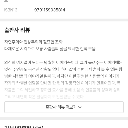
수
ISBN13
9791159035814
출판사 리뷰
자연주의와 인상주의의 절묘한 조화
다채로운 시각으로 보통 사람들의 삶을 묘사한 걸작 모음
의심의 여지없이 도데는 탁월한 이야기꾼이다. 그가 들려주는 이야기에는
멋진 주인공도 극적인 상황도 없다. 하나같이 주변에서 흔히 볼 수 있는 평
범한 사람들의 이야기일 뿐이다. 하지만 이런 평범한 사람들의 이야기가
작가의 탁월한 입담을 만나면 한 편의 감동적인 이야기가 만들어진다. 독
자들은 그의 세밀하고 정확한 묘사를 통해 소설 속 인물들의 성격과 심리
그리고 내면의 작은 떨림까지도 전달받을 수 있다.
이 책에는 풍부한 서정성과 잔잔한 묘사로 유명한 그의 대표작 [별]을 비
출판사 리뷰 더보기
롯해 방앗간을 운영하며 자존심을 지키고자 했던 [코르니유 영감님의 비
밀], 집을 벗어나 자유를 누리고자 했지만 결국 늑대에게 잡아먹히는 아기
염소 이야기를 통해 친구에게 가벼운 충고를 전하는 [스갱 씨의 염소], 자