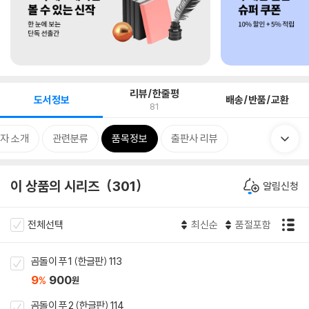
리뷰/한줄평
도서정보
배송/반품/교환
81
자 소개
관련분류
품목정보
출판사 리뷰
이 상품의 시리즈
301
알림신청
전체선택
최신순
품절포함
곰돌이 푸 1 (한글판) 113
9
900
%
원
곰돌이 푸 2 (한글판) 114