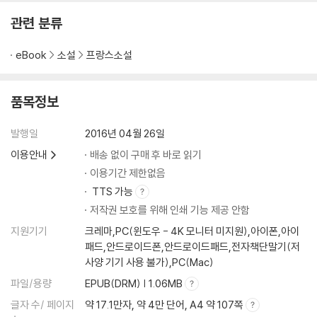
관련 분류
eBook
소설
프랑스소설
품목정보
발행일
2016년 04월 26일
이용안내
배송 없이 구매 후 바로 읽기
이용기간 제한없음
TTS 가능
저작권 보호를 위해 인쇄 기능 제공 안함
지원기기
크레마,PC(윈도우 - 4K 모니터 미지원),아이폰,아이
패드,안드로이드폰,안드로이드패드,전자책단말기(저
사양 기기 사용 불가),PC(Mac)
파일/용량
EPUB(DRM) | 1.06MB
글자 수/ 페이지
약 17.1만자, 약 4만 단어, A4 약 107쪽