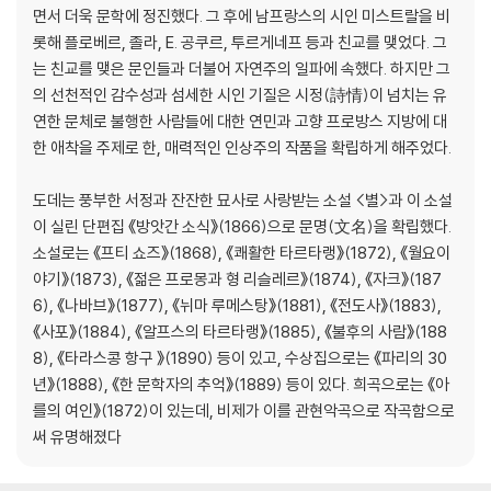
면서 더욱 문학에 정진했다. 그 후에 남프랑스의 시인 미스트랄을 비
메뚜기 떼
롯해 플로베르, 졸라, E. 공쿠르, 투르게네프 등과 친교를 맺었다. 그
카마르그에서
는 친교를 맺은 문인들과 더불어 자연주의 일파에 속했다. 하지만 그
막사의 추억
의 선천적인 감수성과 섬세한 시인 기질은 시정(詩情)이 넘치는 유
연한 문체로 불행한 사람들에 대한 연민과 고향 프로방스 지방에 대
한 애착을 주제로 한, 매력적인 인상주의 작품을 확립하게 해주었다.
도데는 풍부한 서정과 잔잔한 묘사로 사랑받는 소설 <별>과 이 소설
이 실린 단편집 《방앗간 소식》(1866)으로 문명(文名)을 확립했다.
소설로는 《프티 쇼즈》(1868), 《쾌활한 타르타랭》(1872), 《월요이
야기》(1873), 《젊은 프로몽과 형 리슬레르》(1874), 《자크》(187
6), 《나바브》(1877), 《뉘마 루메스탕》(1881), 《전도사》(1883),
《사포》(1884), 《알프스의 타르타랭》(1885), 《불후의 사람》(188
8), 《타라스콩 항구 》(1890) 등이 있고, 수상집으로는 《파리의 30
년》(1888), 《한 문학자의 추억》(1889) 등이 있다. 희곡으로는 《아
를의 여인》(1872)이 있는데, 비제가 이를 관현악곡으로 작곡함으로
써 유명해졌다