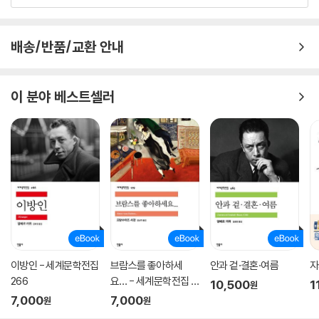
배송/반품/교환 안내
이 분야 베스트셀러
이방인 - 세계문학전집
브람스를 좋아하세
안과 겉·결혼·여름
자
266
요… - 세계문학전집 1
10,500
1
원
79
7,000
7,000
원
원