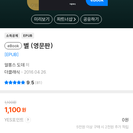
미리보기
파트너샵
공유하기
소득공제
EPUB
별 (영문판)
eBook
EPUB
알퐁스 도데
저
더클래식
2016.04.26.
9.5
81
1,100
원
1,100
YES포인트
0원
5만원 이상 구매 시 2천원 추가 적립