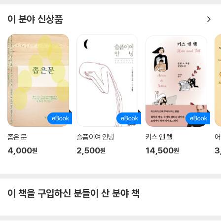
이 분야 신상품
좁은 문
슬픔이여 안녕
키스 앤 텔
어
4,000
2,500
14,500
3
원
원
원
이 책을 구입하신 분들이 산 분야 책