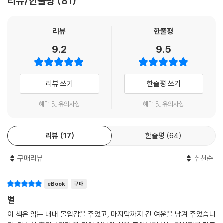
리뷰/한줄평
81
신의 뇌가 황금으로 되어 있다는 사실을 깨닫고 뇌를 쪼개 쓰다가 결국 사
랑하는 여인에게 모두 내주고 만다는 [황금 뇌를 가진 남자] 등 도데의 대
표 단편 21편이 담겼다. 평이한 듯하지만 명료하고 우아한 문장을 통해 색
리뷰
한줄평
다른 감동을 느낄 수 있는, 도데의 작품이 우리를 사로잡는다.
9.2
9.5
리뷰 쓰기
한줄평 쓰기
혜택 및 유의사항
혜택 및 유의사항
리뷰
17
한줄평
64
구매리뷰
추천순
eBook
구매
별
이 책은 읽는 내내 몰입감을 주었고, 마지막까지 긴 여운을 남겨 주었습니