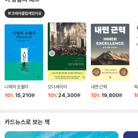
#크레마클럽에있어요
니체의 초월자
오디세이아
내면 근력
독
10
15,210
10
24,300
10
19,800
1
%
%
%
원
원
원
카드뉴스로 보는 책