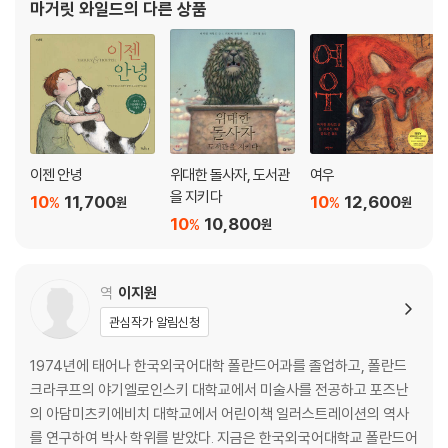
마거릿 와일드
의 다른 상품
이젠 안녕
위대한 돌사자, 도서관
여우
을 지키다
10
11,700
10
12,600
%
%
원
원
10
10,800
%
원
역
이지원
관심작가 알림신청
1974년에 태어나 한국외국어대학 폴란드어과를 졸업하고, 폴란드
크라쿠프의 야기엘로인스키 대학교에서 미술사를 전공하고 포즈난
의 아담미츠키에비치 대학교에서 어린이책 일러스트레이션의 역사
를 연구하여 박사 학위를 받았다. 지금은 한국외국어대학교 폴란드어