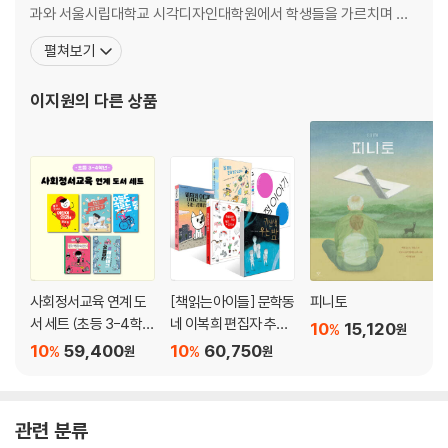
과와 서울시립대학교 시각디자인대학원에서 학생들을 가르치며 그
림책 연구자, 큐레이터, 폴란드어 번역자로 일하고 있다. 안제이 사프
펼쳐보기
코프스키의 「위쳐」 시리즈, 야누시 코르차크의 『마치우시 왕 1세』,
『스타니스와프 렘』(공역), 그리고 『파란 막대 · 파란 상자』, 『두 사
이지원
의 다른 상품
람』, 『시간의 네 방향』, 『블룸카의 일기』, 『작은 발견』
사회정서교육 연계 도
[책읽는아이들] 문학동
피니토
서 세트 (초등 3-4학
네 이복희 편집자 추천
10
15,120
%
원
년)
초등 3~4학년 세트
10
59,400
10
60,750
%
%
원
원
관련 분류