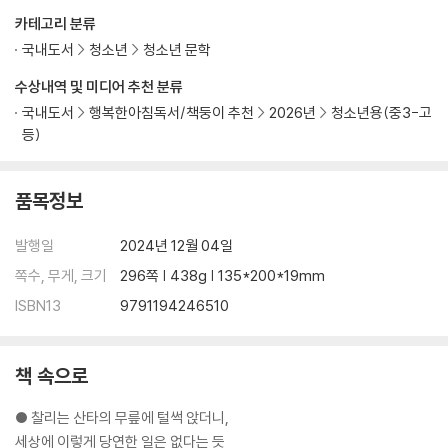
카테고리 분류
국내도서
청소년
청소년 문학
수상내역 및 미디어 추천 분류
국내도서
행복한아침독서/책둥이 추천
2026년
청소년용(중3-고
등)
품목정보
발행일
2024년 12월 04일
쪽수, 무게, 크기
296쪽 | 438g | 135*200*19mm
ISBN13
9791194246510
책 속으로
● 찰리는 산타의 무릎에 털썩 앉더니,
세상에 이렇게 당연한 일은 없다는 듯