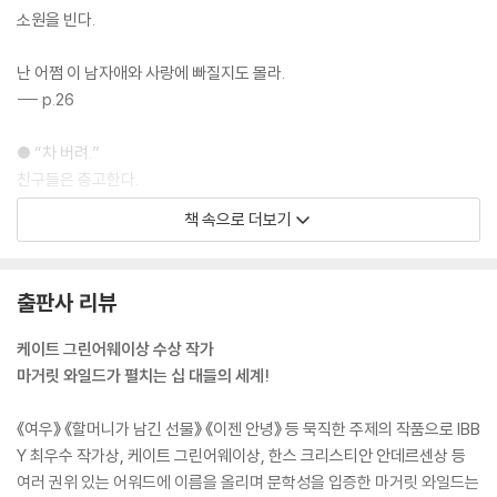
소원을 빈다.
난 어쩜 이 남자애와 사랑에 빠질지도 몰라.
--- p.26
● “차 버려.”
친구들은 충고한다.
“걔한테 차이기 전에.”
책 속으로 더보기
젠은 듣지 않는다.
찰리와 함께 있을 때면
몸 전체가 빛으로 차 있는 것만 같다.
출판사 리뷰
--- p.59
케이트 그린어웨이상 수상 작가
● 적들은 나를 쏘아보고,
마거릿 와일드가 펼치는 십 대들의 세계!
그 눈길은 교활하다.
한 명은 속삭였다.
《여우》 《할머니가 남긴 선물》 《이젠 안녕》 등 묵직한 주제의 작품으로 IBB
“징크스!”
Y 최우수 작가상, 케이트 그린어웨이상, 한스 크리스티안 안데르센상 등
여러 권위 있는 어워드에 이름을 올리며 문학성을 입증한 마거릿 와일드는