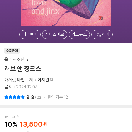
미리보기
사이즈비교
카드뉴스
공유하기
소득공제
올리 청소년
러브 앤 징크스
마거릿 와일드
저
이지원
역
올리
2024.12.04.
9.8
판매지수
12
22
15,000
원
10
13,500