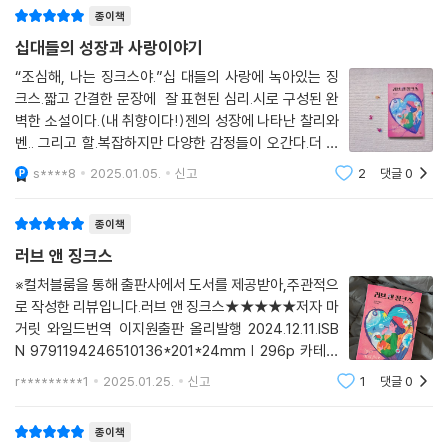
종이책
십대들의 성장과 사랑이야기
“조심해, 나는 징크스야.”십 대들의 사랑에 녹아있는 징
크스.짧고 간결한 문장에 잘 표현된 심리.시로 구성된 완
벽한 소설이다.(내 취향이다!)젠의 성장에 나타난 찰리와
벤.. 그리고 할.복잡하지만 다양한 감정들이 오간다.더 이
상 찾아오지 않을 것 같은 사랑이 찾아온다.젠은 찰리와
s****8
2025.01.05.
신고
2
댓글
0
사랑에 빠진다.찰리는 뭔가 위태롭다.그 느낌이 적중해버
렸다.자살을 한 찰리.그 충격에 젠은
종이책
러브 앤 징크스
※컬처블룸을 통해 출판사에서 도서를 제공받아,주관적으
로 작성한 리뷰입니다.러브 앤 징크스★★★★★저자 마
거릿 와일드번역 이지원출판 올리발행 2024.12.11.ISB
N 9791194246510136*201*24mm | 296p 카테고
리 청소년 문학러브 앤 징크스글쓴이마거릿 와일드 저/이
r*********1
2025.01.25.
신고
1
댓글
0
지원 역출판사올리 평균 별점 5.0(932) --> 예
종이책