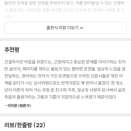
아프라고 한 말이었지만,
불안과 두려움 같은 감정을 부정하지 않고, 이를 받아들일 수 있는 간결하
나는 마음에 들었다.
고 울림 있는 이야기로 작품 세계를 견고히 다지며 전 세계의 사랑을 받고
나에게 적당한 이름이라면,
있다.
내가 가져야겠지.
출판사 리뷰 더보기
《러브 앤 징크스》의 등장인물들 또한 각자의 공허와 상실을 가지고 있다.
젠은 잘 가.
주인공 젠은 남자 친구들이 연달아 죽는 사건을 겪고, 젠의 친구 시리나는
안녕, 징크스.
부모님으로부터 관심을 이끌기 위해 일탈을 일삼으며, 할은 자신이 무심코
추천평
--- p.193
던진 말이 누군가를 죽음까지 이르게 했다는 죄책감을 가지고 살아간다.
그밖에도 이 작품에는 수많은 불안정한 인물들이 등장한다. 이들은 평범하
간결하지만 마음을 뒤흔드는, 근원적이고 중요한 문제를 이야기하는 진지
고 평온했던 삶이 뒤흔들리는 경험을 겪고, 불안과 상실 속에서도 결국에
한 글이자, 페이지를 채우는 울림이 있는 짤막한 문장들. 일상의 느낌을 잘
는 가족과 친구들의 사랑을 통해 회복한다.
전달하는, 영어라는 언어가 가진 유연함으로 쓰여진 산문시들로 엮인 이
책을 읽다가 나는 심사위원으로도 번역자로도 몇 번이나 울었다. 한 청소
《러브 앤 징크스》는 현 시대의 청소년들이 가진 내면의 두려움과 고통을
년이 어른이 되어 가는 과정 중 친구와 가족, 일상과 사랑의 묘사에서 삶과
정면으로 마주할 수 있도록 한다. 이러한 간접 경험을 통해 독자는 고통을
죽음의 출렁거리는 고통과 기쁨이 직접적으로 느껴졌기 때문이었다.
다루는 방법을 얻을 수 있고, 점점 강해지고 안심하며 마음에 회복 탄력성
- 이지원 (평론가)
을 얻을 수 있을 것이다.
아름답고 운율 있는 시구,
리뷰/한줄평
22
짧은 호흡으로 깊이 있는 서사를 만나다