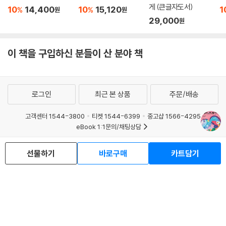
게 (큰글자도서)
10
14,400
10
15,120
1
%
%
원
원
29,000
원
이 책을 구입하신 분들이 산 분야 책
로그인
최근 본 상품
주문/배송
고객센터 1544-3800
티켓 1544-6399
중고샵 1566-4295
eBook 1:1문의/채팅상담
예스이십사(주) 사업자 정보
선물하기
바로구매
카트담기
이용약관
개인정보처리방침
청소년보호정책
PC버전
회사소개
거래처관계자께
도서홍보
광고
Copyright © YES24 Corp. All Rights Reserved.
MATOM6