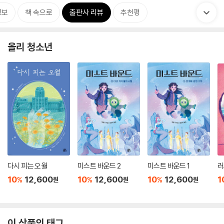
정보
책 속으로
출판사 리뷰
추천평
올리 청소년
다시 피는 오월
미스트 바운드 2
미스트 바운드 1
러
10
12,600
10
12,600
10
12,600
1
%
%
%
원
원
원
이 상품의 태그