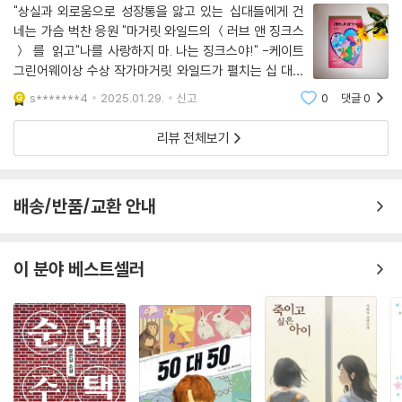
"상실과 외로움으로 성장통을 앓고 있는 십대들에게 건
네는 가슴 벅찬 응원 "마거릿 와일드의 ＜러브 앤 징크스
＞ 를 읽고"나를 사랑하지 마. 나는 징크스야!" -케이트
그린어웨이상 수상 작가마거릿 와일드가 펼치는 십 대들
의 세계-'청소년기를 '질풍노도의 시기'라고 말할 정도로,
s*******4
2025.01.29.
신고
0
댓글
0
청소년들은 격동적인 감정 변화를 겪고 자아정체성에 혼
란을 겪기도 한다. 일명 '사춘기' 라고 하는
리뷰 전체보기
배송/반품/교환 안내
이 분야 베스트셀러