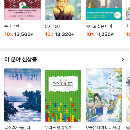
순례 주택
50 대 50
죽이고 싶은 아이
한
10
13,500
10
13,320
10
11,250
1
%
%
%
원
원
원
이 분야 신상품
목소리가 들린다
우리도 할 말 있어!
오늘은 내가 너에게 갈
덕