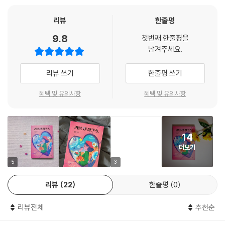
리뷰
한줄평
《러브 앤 징크스》는 운문 자유시 형식으로 비교적 가볍게 접근할 수 있다.
남자 친구들의 죽음과 그에 따른 일탈을 묘사함에 있어 인물의 감정이 다
9.8
첫번째 한줄평을
소 무겁고 우울하게 표현될 수 있기 때문에 형식상의 가벼움을 추구한 것
남겨주세요.
이 탁월하다. 젠이 일련의 사건을 겪으며 세계와 불화하고 또 화해하는 과
정, 자라나는 것과 기르는 것, 실수투성이인 어른에 대한 청소년의 이해,
리뷰 쓰기
한줄평 쓰기
스스로도 이해하지 못하는 청소년들이 자기 자신을 알아가는 과정 등 복잡
하고도 다면적인 사춘기 청소년의 감성을 섬세한 단어로 어루만지는 것이
혜택 및 유의사항
혜택 및 유의사항
인상적이다.
간결한 호흡으로 이루어진 아름답고 운율 있는 시구를 통해 풍부한 문학적
14
경험을 쌓을 수 있는 특징과 더불어 ‘민트썸머’ 작가의 일러스트를 삽입하
더보기
여 통통 튀는 색감과 인물 표현, 그에 대비되는 아름다운 배경 묘사 등으로
5
3
작품을 다채롭게 감상할 수 있다. 서정적인 느낌은 살리되 발랄한 느낌의
일러스트를 삽입하여 텍스트의 여백을 채우고, 감동을 더 진하게 남길 수
리뷰
22
한줄평
0
있도록 했다.
리뷰전체
추천순