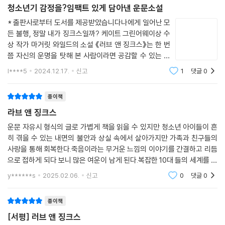
청소년기 감정을?임팩트 있게 담아낸 운문소설
* 출판사로부터 도서를 제공받았습니다나에게 일어난 모
든 불행, 정말 내가 징크스일까? 케이트 그린어웨이상 수
상 작가 마거릿 와일드의 소설 《러브 앤 징크스》는 한 번
쯤 자신의 운명을 탓해 본 사람이라면 공감할 수 있는 이
야기입니다. 주인공 젠은 자신의 주변에서 일어난 일련의
l****5
2024.12.17.
신고
1
댓글
0
불행한 사건들을 자신의 탓으로 돌리며 스스로를 ‘징크
스’라 부르기 시작합니다.마거릿 와일드는
종이책
라브 앤 징크스
운문 자유시 형식의 글로 가볍게 책을 읽을 수 있지만 청소년 아이들이 흔
히 겪을 수 있는 내면의 불안과 상실 속에서 살아가지만 가족과 친구들의
사랑을 통해 회복한다.죽음이라는 무거운 느낌의 이야기를 간결하고 리듬
으로 접하게 되다 보니 많은 여운이 남게 된다.복잡한 10대 들의 세계를 짧
게 남길 수 있다. 두려움과 상실, 불안함을 사랑스러운 삽화를 통해 꺼내기
y******s
2025.02.06.
신고
0
댓글
0
힘든 죽음의
종이책
[서평] 러브 앤 징크스