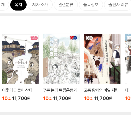
소개
목차
저자 소개
관련분류
품목정보
출판사 리뷰
이웃에 괴물이 산다
푸른 눈의 독립운동가
고종 황제의 비밀 지령
대나
10
11,700
10
11,700
10
11,700
10
%
%
%
원
원
원