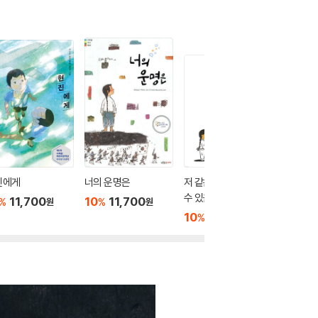
진에게
너의 운명은
저 같은 아이도 공부할
설민석의
수 있을까요?
험 4
11,700
10
11,700
%
%
원
원
10
13,500
10
1
%
%
원