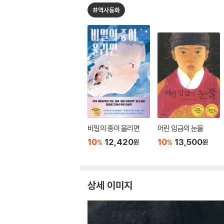
#역사동화
비밀의 종이 울리면
어린 임금의 눈물
10
12,420
10
13,500
%
%
원
원
상세 이미지