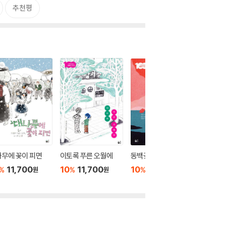
추천평
무에 꽃이 피면
이토록 푸른 오월에
동백꽃, 울다
4월의 
11,700
10
11,700
10
11,700
10
1
%
%
%
%
원
원
원