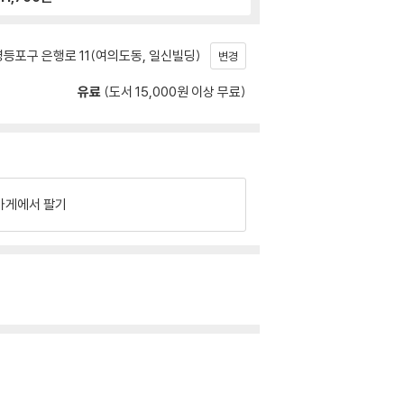
등포구 은행로 11(여의도동, 일신빌딩)
변경
유료
(도서 15,000원 이상 무료)
가게에서 팔기