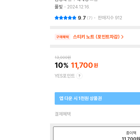
풀빛
2024.12.16.
9.7
판매지수
912
7
스티키 노트 (포인트차감)
구매혜택
13,000
원
10
11,700
YES포인트
앱 다운 시 1천원 상품권
결제혜택
종이책
11,700