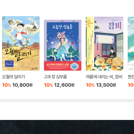
오월의 달리기
고추장 심부름
여름에 내리는 비, 잠비
현
10
10,800
10
12,600
10
13,500
10
%
%
%
원
원
원