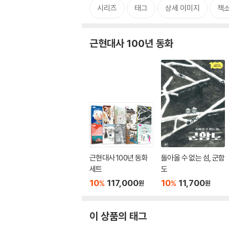
시리즈
태그
상세 이미지
책
근현대사 100년 동화
근현대사 100년 동화
돌아올 수 없는 섬, 군함
세트
도
10
117,000
10
11,700
%
%
원
원
이 상품의 태그