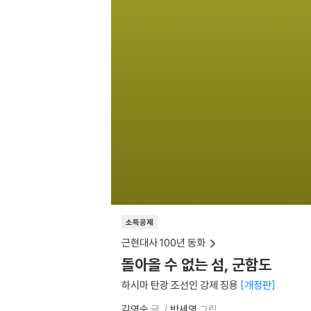
소득공제
근현대사 100년 동화
돌아올 수 없는 섬, 군함도
하시마 탄광 조선인 강제 징용
개정판
김영숙
글
박세영
그림