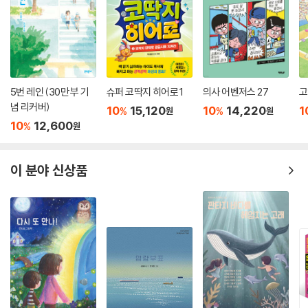
년 네덜란드 헤이그에서 열리는 ‘만국 평화 회의’에 이준, 이상설, 이위종
세 명의 특사를 보내기로 했어요. 회의장에 나가 세계 열강들에게 을사조
약의 부당함과 무효임을 알리기 위해서였어요. 외교권을 빼앗은 일본의 다
음 목적은 대한 제국을 통째로 빼앗는 것이라는 걸 알기 때문이었어요
갖은 고생 끝에 특사들이 헤이그에 도착했지만 안타깝게도 일본의 방해로
5번 레인 (30만 부 기
슈퍼 코딱지 히어로 1
의사 어벤저스 27
고
회의장에는 발도 들여놓지 못했어요. 특사들은 회의장 밖에서 을사조약의
념 리커버)
10
15,120
10
14,220
1
%
%
원
원
부당함을 알리려 안간힘을 썼어요. 우리의 입장이 담긴 공고사를 나눠 주
10
12,600
%
원
고, 연설을 하고, 신문에도 기사를 실었지만 안타깝게도 회의장 문은 끝내
열리지 않았어요. 결국 울분과 분노를 이기지 못한 이준은 헤이그의 낡은
이 분야 신상품
드 융 호텔에서 순국하고 말았어요. 그리고 일본은 이상설에게는 사형을,
이위종에게는 무기징역을 내려 두 특사는 고국으로 돌아가지도 못하는 신
세가 되었고요. 또한 특사 파견에 대한 책임을 물어 일본은 고종 황제를 폐
위시켰어요.
나는 헤이그에서 안타깝게 죽은 이준, 블라디보스토크에서 독립운동을 하
다 지금은 수이푼 강가에 유허비로만 남은 이상설, 러시아 곳곳을 누비며
조국의 독립을 위해 애쓰던 이위종, 세 특사의 이야기를 많은 어린이들에
게 알려 주고 싶었어요. 비록 뜻을 이루지는 못했지만 누구보다 열심히 대