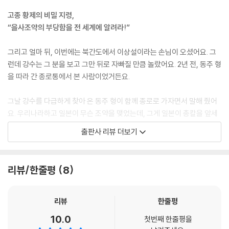
고종 황제의 비밀 지령,
“을사조약의 부당함을 전 세계에 알려라!”
그리고 얼마 뒤, 이번에는 북간도에서 이상설이라는 손님이 오셨어요. 그
런데 강수는 그 분을 보고 그만 뒤로 자빠질 만큼 놀랐어요. 2년 전, 동주 형
을 따라 간 종로통에서 본 사람이었거든요.
그날 강수를 다급하게 찾아 온 동주 형이 함께 종로로 가자면서 말해 줬어
요. 우리나라하고 일본이 무슨 조약을 맺었는데, 그게 일본이 총칼을 앞세
우고 강제로 맺은 조약이라고 했어요. 우리 조선한테는 엄청 불리하고 일
출판사 리뷰 더보기
본에게만 유리한 조약이었는데, 충신 민영환 선생이 조약의 부당함을 알리
려 자결을 하셨대요. 그 소식이 퍼져서 지금 많은 사람들이 종로통으로 몰
려와 시위를 하고 있대요.
리뷰/한줄평
8
서둘러 동주 형을 따라간 종로 한복판에서, 누군가 사람들을 모아 놓고 목
소리를 돋워 연설을 하고 있었어요. 그 사람은 분노에 찬 연설 끝에 일본과
리뷰
한줄평
맺은 을사조약의 부당함에 죽음으로 맞서겠다면서 바닥에 머리를 마구 찧
10.0
첫번째 한줄평을
으며 울부짖었어요. 그 사람이 바로 이상설이었어요.