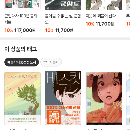
근현대사 100년 동화
돌아올 수 없는 섬, 군함
이웃에 괴물이 산다
푸
세트
도
10
11,700
1
%
원
10
117,000
10
11,700
%
%
원
원
이 상품의 태그
#문학나눔선정도서
#역사동화