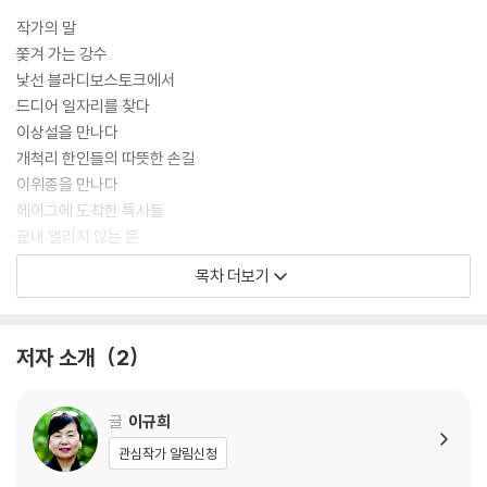
슨 말인지는 자세히 모르지만 어렴풋이 어른들이 뭔가 비밀스러운 일을 도
모하고 있다는 걸 느꼈어요.
작가의 말
쫓겨 가는 강수
낯선 블라디보스토크에서
드디어 일자리를 찾다
이상설을 만나다
개척리 한인들의 따뜻한 손길
이위종을 만나다
헤이그에 도착한 특사들
끝내 열리지 않는 문
제4의 특사 헐버트, 헤이그에 오다
목차 더보기
떠나는 특사들
역사 탐구
저자 소개
2
글
이규희
관심작가 알림신청