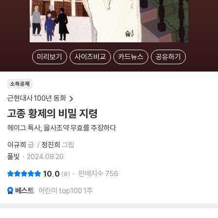
미리보기
사이즈비교
카드뉴스
공유하기
소득공제
근현대사 100년 동화
고종 황제의 비밀 지령
헤이그 특사, 을사조약 무효를 주장하다
이규희
글
정진희
그림
풀빛
2024.08.20.
10.0
판매지수
756
8
베스트
어린이 top100 1주