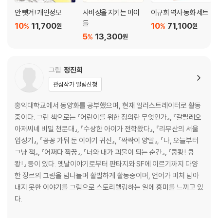
안 뺏겨! 개인정보
사비성을 지키는 아이
이규희 역사 동화 세트
들
10
11,700
10
71,100
%
%
원
원
5
13,300
%
원
그림
정진희
관심작가 알림신청
홍익대학교에서 동양화를 공부했으며, 현재 일러스트레이터로 활동
중이다. 그린 책으로는 『어린이를 위한 정의란 무엇인가』, 『갈릴레오
아저씨네 비밀 천문대』, 『수상한 아이가 전학왔다』, 『리무산의 서울
입성기』, 『꽁꽁 가둬 둔 이야기 귀신』, 『짝짝이 양말』, 『나, 오늘부터
그냥 잭』, 『어쩌다 짝꿍』, 『너와 내가 괴물이 되는 순간』, 『쿵쾅! 쿵
쾅!』 등이 있다. 옛날이야기로부터 판타지와 SF에 이르기까지 다양
한 장르의 그림을 넘나들며 활발하게 활동중이며, 언어가 미처 담아
내지 못한 이야기를 그림으로 스토리텔링하는 일에 흥미를 느끼고 있
다.