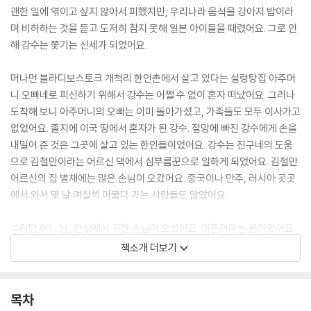
괜한 일에 엮이고 싶지 않아서 피했지만, 우리나라 음식을 강아지 밥이라
며 비하하는 것을 듣고 도저히 참지 못해 일본 아이들을 때렸어요. 그로 인
해 강수는 쫓기는 신세가 되었어요.
머나먼 블라디보스토크 개척리 한인촌에서 살고 있다는 설렁탕집 아주머
니 오빠네로 피신하기 위해서 강수는 어쩔 수 없이 혼자 떠났어요. 그러나
도착해 보니 아주머니의 오빠는 이미 돌아가셨고, 가족들도 모두 이사가고
없었어요. 졸지에 이국 땅에서 혼자가 된 강수. 절망에 빠진 강수에게 손을
내밀어 준 것은 그곳에 살고 있는 한인들이었어요. 강수는 진구네의 도움
으로 김철만이라는 어르신 댁에서 심부름꾼으로 일하게 되었어요. 김철만
어르신의 집 별채에는 많은 손님이 오갔어요. 중국이나 만주, 러시아 곳곳
에서 와서 몇 날 며칠씩 머물다 가는 사람들도 많았어요.
그러던 어느 날, 한성에서 귀한 손님이 오셨어요. 이준이라는 분이었어요.
강수는 차 시중을 들며 어른들이 은밀히 나누는 이야기를 자연스레 귀동냥
책소개 더보기
하게 되었지요. ‘을사조약’, ‘고종 황제’, ‘러시아 황제’, ‘헤이그 특사’, ‘만국
평화 회의’, ‘일본’, ‘내탕금’ 등 암호와 같은 말들이 자주 들렸어요. 그런 이
야기를 하는 어른들의 표정은 아주 심각하고 어둡기만 했어요. 강수는 무
목차