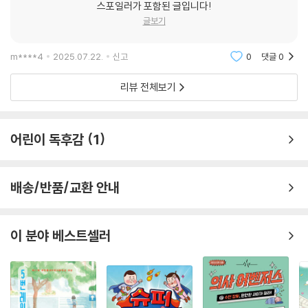
스포일러가 포함된 글입니다!
세 명의 특사들과 강수는 무사히 헤이그에 도착해 만국 평화 회의에 참석
글보기
할 수 있을까요? 그곳에서 을사조약의 부당함을 전 세계에 알리고 뜻한 바
를 이룰 수 있을까요?
m****4
2025.07.22.
신고
0
댓글
0
전 세계에 을사조약이 무효임을 알리려는 시도,
리뷰 전체보기
그리고 주권 회복을 위한 시도 ‘헤이그 특사 파견’
우리나라 역사를 읽다 보면 속상할 때가 참 많아요. 을사조약으로 일본에
어린이 독후감
1
게 나라의 외교권을 빼앗긴 후, 그 부당함을 알리려고 고종 황제의 비밀 지
령을 받고 네덜란드 헤이그로 떠난 이준, 이상설, 이위종 세 특사의 이야기
는 더욱 그래요.
배송/반품/교환 안내
1905년 11월, 을사조약으로 일본은 대한 제국의 외교권을 빼앗았어요. 외
교권이 없다는 것은 주권이 없다는 것으로, 일본의 허락을 받지 않고는 다
이 분야 베스트셀러
른 나라와 어떠한 조약이나 약속도 할 수 없게 되는 거예요.
고종 황제는 조약 체결 뒤에 황실 고문 헐버트에게 위협과 강요로 맺어진
을사조약은 무효라며, 이 뜻을 전 세계에 알리라고 전했어요. 그리고 1907