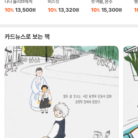
나나 올리브에게
비스킷
첫 여름, 완주
행
10
13,500
10
13,320
10
15,300
1
%
%
%
원
원
원
카드뉴스로 보는 책