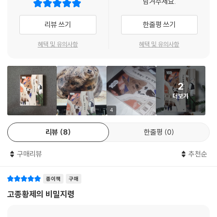
남겨주세요.
알고 보니 이준, 이상설 두 분은 을사조약의 부당함을 세계에 알리기 위해
리뷰 쓰기
한줄평 쓰기
고종 황제의 비밀 지령을 받은 특사들이었어요. 두 분은 페테르스부르크에
서 세 번째 특사인 이위종과 만나 네덜란드의 헤이그에서 열리는 만국 평
혜택 및 유의사항
혜택 및 유의사항
화 회의에 참석할 예정이라고 했어요. 그곳에 온 각국의 대표들에게 을사
조약의 부당함을 알리고 무효를 주장하기 위해서였어요. 한시 바삐 떠나야
했지만, 한성에서 오기로 한 여비가 도착하지 않아 블라디보스토크에서 밭
2
일 등을 하며 여비를 모으고 있는 거였어요.
더보기
그 사실을 알게 된 강수는 가슴 속에서 뭔가 뜨거운 불덩이 하나가 들어간
4
듯 알 수 없는 불꽃이 일었어요. 나라가 없으면 나 혼자 잘 먹고 잘 사는 것
리뷰
8
한줄평
0
도 다 소용 없다는 것을 깨달았어요. 나라를 위해 그토록 애쓰시는 분들을
보며 스스로가 부끄럽기도 했지요. 그리고 비록 어리지만, 자기도 뭔가 우
구매리뷰
추천순
리나라를 위해 보탬이 되는 일을 하고 싶다고 생각했어요.
종이책
구매
그리고 마침내 특사들이 헤이그로 떠나는 날, 강수는 자기도 따라가겠다고
나섰어요. 특사들의 손발이 되어 돕고 싶다고요. 강수의 간곡한 청에, 특사
고종황제의 비밀지령
들도 허락했어요.