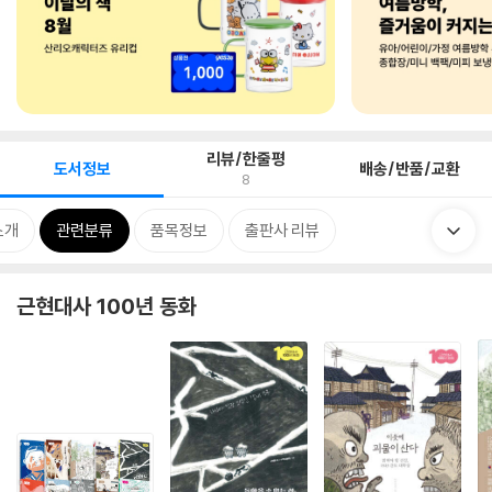
리뷰/한줄평
도서정보
배송/반품/교환
8
소개
관련분류
품목정보
출판사 리뷰
근현대사 100년 동화