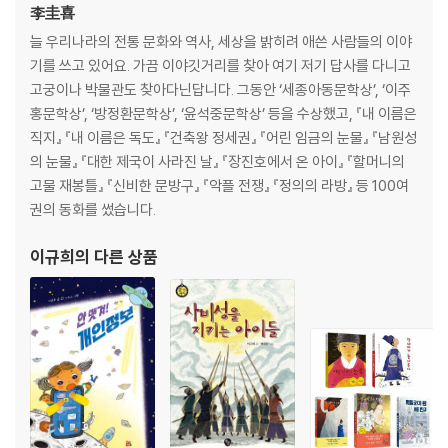
李圭喜
늘 우리나라의 전통 문화와 역사, 세상을 밝히려 애쓴 사람들의 이야
기를 쓰고 있어요. 가끔 이야깃거리를 찾아 여기 저기 답사를 다니고
고궁이나 박물관도 찾아다닌답니다. 그동안 ‘세종아동문학상’, ‘이주
홍문학상’, ‘방정환문학상’, ‘윤석중문학상’ 등을 수상했고, 『내 이름은
직지』 『내 이름은 독도』 『건축왕 정세권』 『어린 임금의 눈물』 『남원성
의 눈물』 『대한 제국이 사라진 날』 『장진호에서 온 아이』 『할머니의
고물 재봉틀』 『신비한 문방구』 『악플 전쟁』 『정의의 라방』 등 100여
권의 동화를 썼습니다.
이규희
의 다른 상품