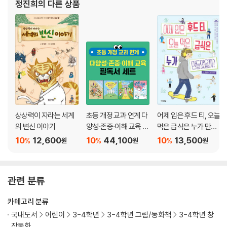
정진희
의 다른 상품
상상력이 자라는 세계
초등 개정 교과 연계 다
어제 입은 후드 티, 오늘
의 변신 이야기
양성·존중·이해 교육 필
먹은 급식은 누가 만들
독서 세트
었을까?
10
12,600
10
44,100
10
13,500
%
%
%
원
원
원
관련 분류
카테고리 분류
국내도서
어린이
3-4학년
3-4학년 그림/동화책
3-4학년 창
작동화