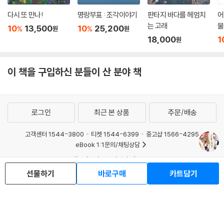
한 제국의 입장을 전 세계에 알리고, 나라의 독립을 위해 애쓴 진정한 애국
다시 또 만나!
명랑부표 : 조각이야기
판타지 바다를 헤엄치
어
자들이라는 걸 말이어요. 또한 세 특사 못잖게 앞장서서 특사들을 도와주
는 고래
물
10
13,500
10
25,200
%
%
원
원
고 ‘제4의 특사’로 불리는 헐버트 박사도 말이어요.
18,000
1
원
-작가의 말 중에서
아마 을사조약에 대해서는 들어본 적이 있어도 헤이그 특사에 대해서는 처
이 책을 구입하신 분들이 산 분야 책
음 듣는 어린이들도 많을 거예요. 그저 무기력하게 일본에 나라를 빼앗겼
다고 알고 있는 어린이도 있을 거예요.
로그인
최근 본 상품
주문/배송
물론 고종 황제의 헤이그 특사 파견은 목적을 이루지 못했어요. 하지만 전
세계에 을사조약이 무효임을 알리고 우리나라가 주권 회복을 위해 분투하
고객센터 1544-3800
티켓 1544-6399
중고샵 1566-4295
고 있다는 사실을 알렸다는 데 역사적 의미가 있어요.
eBook 1:1문의/채팅상담
예스이십사(주) 사업자 정보
이 책을 읽고 그분들이 나라를 지키기 위해 어떤 노력을 했는지를 알아 주
선물하기
바로구매
카트담기
세요. 우리가 잊지 않고 기억하는 것만으로도 그분들을 기쁘게 하는 일이
이용약관
개인정보처리방침
청소년보호정책
PC버전
회사소개
거래처관계자께
될 테니까요.
도서홍보
광고
Copyright © YES24 Corp. All Rights Reserved.
‘역사는 미래를 비추는 거울이다.’라는 말이 있어요. 우리의 역사를 잘 알아
MATOM1
야 같은 일이 되풀이되지 않을 수 있고, 더 나은 미래를 만들 수 있다는 걸