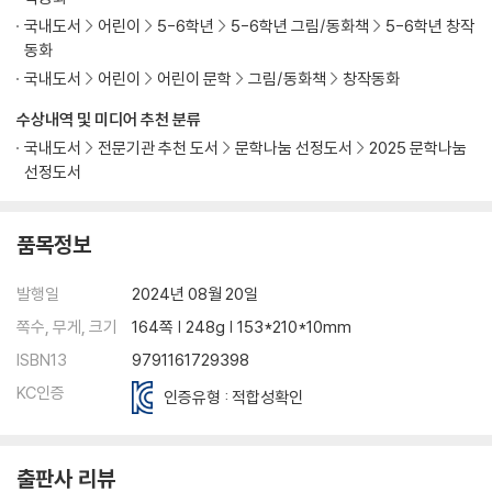
국내도서
어린이
5-6학년
5-6학년 그림/동화책
5-6학년 창작
동화
국내도서
어린이
어린이 문학
그림/동화책
창작동화
수상내역 및 미디어 추천 분류
국내도서
전문기관 추천 도서
문학나눔 선정도서
2025 문학나눔
선정도서
품목정보
발행일
2024년 08월 20일
쪽수, 무게, 크기
164쪽 | 248g | 153*210*10mm
ISBN13
9791161729398
KC인증
인증유형 : 적합성확인
출판사 리뷰