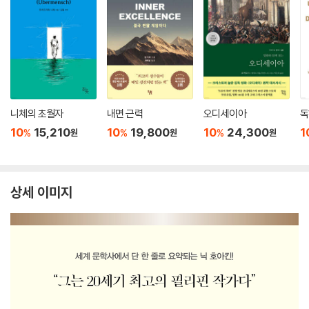
니체의 초월자
내면 근력
오디세이아
독
10
15,210
10
19,800
10
24,300
1
%
%
%
원
원
원
상세 이미지