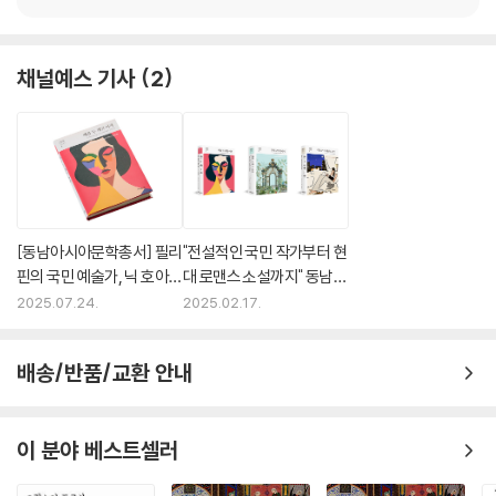
채널예스 기사
2
[동남아시아문학총서] 필리
"전설적인 국민 작가부터 현
핀의 국민 예술가, 닉 호아킨
대 로맨스 소설까지" 동남아
의 『배꼽 두 개인 여자』
시아문학총서 출간
2025.07.24.
2025.02.17.
배송/반품/교환 안내
이 분야 베스트셀러