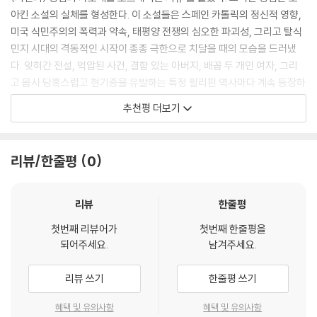
정한 얼굴을 만날 차례입니다.
아킨 소설의 실체를 형성한다. 이 소설들은 스페인 카톨릭의 정신적 영향,
미국 식민주의의 폭력과 약속, 태평양 전쟁의 심오한 파괴성, 그리고 탈식
민지 시대의 격동적인 시작이 종종 극한으로 치달을 때의 모습을 드러냈
다. 잊혀간 전설, 억압된 사건, 결함 있는 아버지, 배꼽 두 개인 여자, 그리
고 몹시 당혹스럽고 현기증을 유발하는 특정 필리핀 역사마다 계속 등장하
는 자비로운 성모의 기적에 관한 이야기를 통해 자신과 타인의 경험을 전
추천평 더보기
달하는 수단을 근대화의 폐허에서 되찾으려 노력했다. 우리가 누구든, 폐
허가 된 세상이 들려주는 호아킨의 이야기를 우리 삶의 파편처럼 공유할
수 있을 것이다.
리뷰/한줄평
0
- 비센트 L. 라파엘 (워싱턴대학교 역사학과 교수)
리뷰
한줄평
첫번째 리뷰어가
첫번째 한줄평을
되어주세요.
남겨주세요.
리뷰 쓰기
한줄평 쓰기
혜택 및 유의사항
혜택 및 유의사항