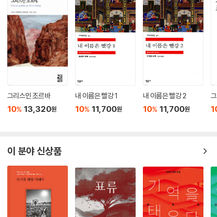
그리스인 조르바
내 이름은 빨강 1
내 이름은 빨강 2
그
10
13,320
10
11,700
10
11,700
1
%
%
%
원
원
원
이 분야 신상품