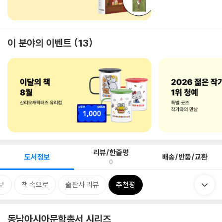
이 분야의 이벤트
13
리뷰/한줄평
도서정보
배송/반품/교환
0
보
책 속으로
출판사 리뷰
추천평
동남아시아문학총서 시리즈