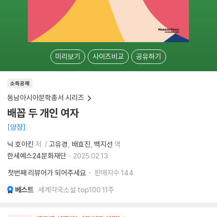
미리보기
사이즈비교
공유하기
소득공제
동남아시아문학총서 시리즈
배꼽 두 개인 여자
양장
닉 호아킨
저
고유경
배효진
백지선
역
한세예스24문화재단
2025.02.13.
첫번째 리뷰어가 되어주세요
판매지수
144
베스트
세계각국소설 top100 11주