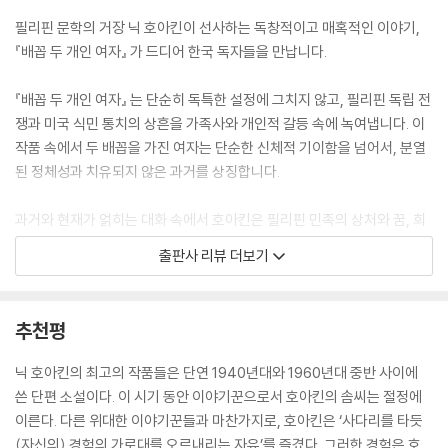
위기로 감추기 시작했다. 필리핀을 정복한 미군은 이 나라의 진기한 건축
필리핀 문학의 거장 닉 호아킨이 선사하는 독창적이고 매혹적인 이야기,
물과 원시적인 배관, 형식적인 예의범절을 우습게 여겼으나, 필리핀 사람
『배꼽 두 개인 여자』 가 드디어 한국 독자들을 만납니다.
들은 무덤덤한 얼굴 뒤에 은밀한 자부심과 환희를 품고 길고 긴 전사자 명
부를 공유했다.
『배꼽 두 개인 여자』 는 단순히 독특한 설정에 그치지 않고, 필리핀 독립 전
--- p.149, 「배꼽 두 개인 여자」 중에서
쟁과 미국 식민 통치의 상흔을 가족사와 개인적 갈등 속에 녹여냅니다. 이
작품 속에서 두 배꼽을 가진 여자는 단순한 신체적 기이함을 넘어서, 분열
소파에 나란히 앉은 두 사람은 각자의 아버지와 딸에 관해 이야기를 나눴
된 정체성과 치유되지 않은 과거를 상징합니다.
다. “어릴 때는 선생님의 아버지와 같은 사람들이 제 마음속의 우아한 양심
이었어요….” 어릴 때는 남들도 다 배꼽이 두 개인 줄 알았어요, 두 번째 목
과거와 현재가 얽히는 대화 속에서 호아킨은 필리핀 민족의 상처와 꿈, 희
소리가 페페의 귓가를 맴도는 사이 첫 번째 목소리가 계속 말을 이었다.
망을 날카롭고도 따뜻한 시선으로 그려냅니다.
출판사 리뷰 더보기
--- p.151, 「배꼽 두 개인 여자」 중에서
호아킨은 인간 본연의 복잡성을 조명하는 동시에, 식민주의와 정체성, 가
족과 사랑이라는 보편적 주제를 다루며 한국 독자들에게 깊은 공감을 이끌
추천평
어내고, 정체성에 대한 심도깊은 질문을 던집니다.
닉 호아킨의 최고의 작품들은 단연 1940년대와 1960년대 중반 사이에
이 책을 통해 우리는 단순히 닉 호아킨의 세계를 탐험하는 것을 넘어, 필리
쓴 단편 소설이다. 이 시기 동안 이야기꾼으로서 호아킨의 솜씨는 절정에
핀이라는 다층적이고 매혹적인 문화와 역사를 체험하게 될 것입니다. 지금
이른다. 다른 위대한 이야기꾼들과 마찬가지로, 호아킨은 ‘사다리를 타듯
바로 이 놀라운 세계로 발을 내디뎌 보세요. 닉 호아킨이 그린 필리핀의 진
(자신의) 경험의 가로대를 오르내리는 자유’를 즐겼다. 그러한 경험은 호