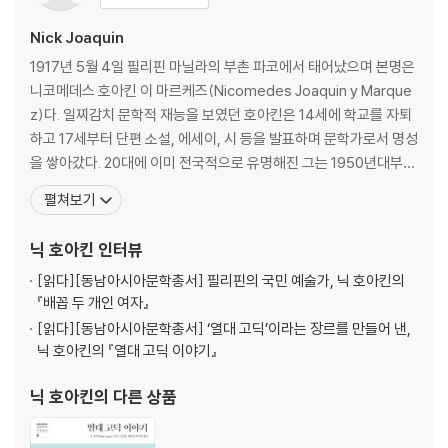
Nick Joaquin
1917년 5월 4일 필리핀 마닐라의 부촌 파코에서 태어났으며 본명은
니코메데스 호아킨 이 마르케즈(Nicomedes Joaquin y Marque
z)다. 일찌감치 문학적 재능을 보였던 호아킨은 14세에 학교를 자퇴
하고 17세부터 단편 소설, 에세이, 시 등을 발표하며 문학가로서 명성
을 쌓아갔다. 20대에 이미 전국적으로 유명해진 그는 1950년대부터
언론인으로도 일했다. 1940년대부터 1960년대 중반, 즉 20~40대
펼쳐보기
에 발표한 작품들로 호아킨은 ‘이야기꾼으로서 정점에 이르렀다’라는
평가를 받았다. 필리핀 사회와 역사, 문화, 정체성을 초현실적으로 그
닉 호아킨
인터뷰
려낸 자신의 문학 세계를
[읽다]
[동남아시아문학총서] 필리핀의 국민 예술가, 닉 호아킨의
『배꼽 두 개인 여자』
[읽다]
[동남아시아문학총서] ‘열대 고딕’이라는 장르를 만들어 낸,
닉 호아킨의 『열대 고딕 이야기』
닉 호아킨
의 다른 상품