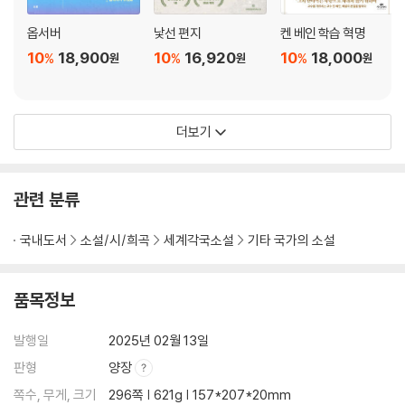
옵서버
낯선 편지
켄 베인 학습 혁명
10
18,900
10
16,920
10
18,000
%
%
%
원
원
원
더보기
관련 분류
국내도서
소설/시/희곡
세계각국소설
기타 국가의 소설
품목정보
발행일
2025년 02월 13일
판형
양장
쪽수, 무게, 크기
296쪽 | 621g | 157*207*20mm