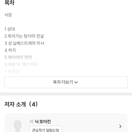
목차
서문
1.삼대
2.죽어가는 탕아의 전설
3.성 실베스트레의 미사
4.하지
5.메이데이 전야
6.배꼽 두 개인 여자
7.의장대
작품 해설
목차 더보기
추천 도서
감사의 글
닉 호아킨 연보
저자 소개
4
옮긴이 소개
저
닉 호아킨
관심작가 알림신청