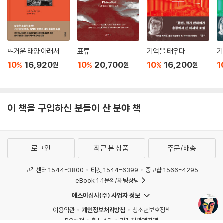
뜨거운 태양 아래서
표류
기억을 태우다
기
10
16,920
10
20,700
10
16,200
1
%
%
%
원
원
원
이 책을 구입하신 분들이 산 분야 책
로그인
최근 본 상품
주문/배송
고객센터 1544-3800
티켓 1544-6399
중고샵 1566-4295
eBook 1:1문의/채팅상담
예스이십사(주) 사업자 정보
이용약관
개인정보처리방침
청소년보호정책
PC버전
회사소개
거래처관계자께