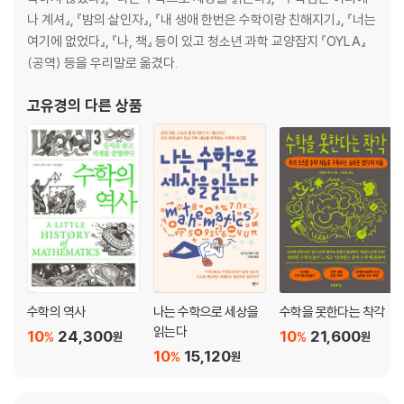
나 계셔』, 『밤의 살인자』, 『내 생애 한번은 수학이랑 친해지기』, 『너는
여기에 없었다』, 『나, 책』 등이 있고 청소년 과학 교양잡지 『OYLA』
(공역) 등을 우리말로 옮겼다.
고유경
의 다른 상품
수학의 역사
나는 수학으로 세상을
수학을 못한다는 착각
읽는다
10
24,300
10
21,600
%
%
원
원
10
15,120
%
원