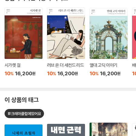
시가렛 걸
러브 온 더 세컨드 리드
열대 고딕 이야기
배
10
16,200
10
16,200
10
16,200
1
%
%
%
원
원
원
이 상품의 태그
#크레마클럽에있어요