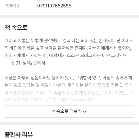
ISBN13
9791197652585
책 속으로
그리고 치통은 이렇게 생각했다. ‘결국 나는 의미 있는 존재였어. 난 아버지
의 바람에 형태를 빚고 생명을 불어넣은 존재야. 아버지에게서 비롯되어,
아버지에게서 시작된 것, 이제 내가 스스로 되려고 하는 바로 그것???,’
--- p.31 「삼대」 중에서
세상은 아무리 잡놈이라도 용기가 있고, 고귀함이 있고, 어떻게 죽어야 하
는지 알고 있다는 걸 깨달아야 한다. 쿠리노는 운명이 무엇을 주든 늘 무심
하게 받아들였다. 그래서 이 죽음도 무심하게 받아들일 것이다. 어쨌든, 조
만간 누군가는 죽는다. 그리고 빠르면 빠를수록 좋다.
--- p.56, 「죽어가는 탕아의 전설」 중에서
책 속으로 더보기
어린 비달 부인에게는 꽃 같은 시절이었으나 정치적으로는 암울하고 어두
웠던 그 시절 내내, 완고한 젊은이들은 명절의 불꽃놀이처럼 깊은 어둠 속
출판사 리뷰
에서 당당한 몸짓을 터트렸다. 사람들은 슬픔을 미소로, 패배를 경쾌한 분