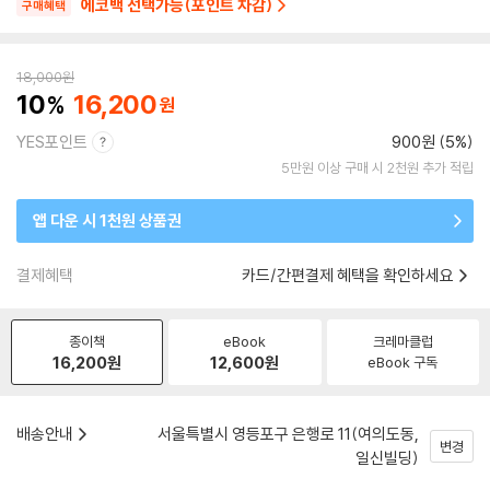
에코백 선택가능(포인트 차감)
구매혜택
18,000
원
10
16,200
YES포인트
900원 (5%)
5만원 이상 구매 시 2천원 추가 적립
앱 다운 시 1천원 상품권
결제혜택
카드/간편결제 혜택을 확인하세요
종이책
eBook
크레마클럽
16,200
원
12,600
원
eBook 구독
배송안내
서울특별시 영등포구 은행로 11(여의도동,
변경
일신빌딩)