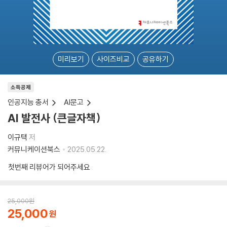
미리보기
사이즈비교
공유하기
소득공제
인공지능 총서
AI문고
AI 발전사 (큰글자책)
이규택
저
커뮤니케이션북스
2025.05.22.
첫번째 리뷰어가 되어주세요
25,000
원
25,000