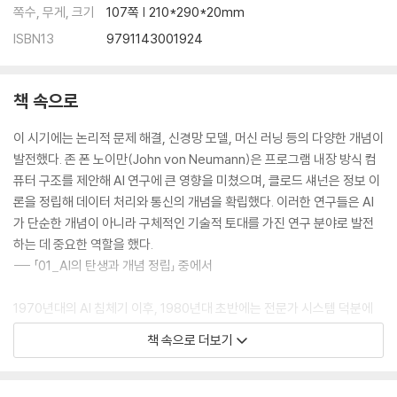
쪽수, 무게, 크기
107쪽 | 210*290*20mm
ISBN13
9791143001924
책 속으로
이 시기에는 논리적 문제 해결, 신경망 모델, 머신 러닝 등의 다양한 개념이
발전했다. 존 폰 노이만(John von Neumann)은 프로그램 내장 방식 컴
퓨터 구조를 제안해 AI 연구에 큰 영향을 미쳤으며, 클로드 섀넌은 정보 이
론을 정립해 데이터 처리와 통신의 개념을 확립했다. 이러한 연구들은 AI
가 단순한 개념이 아니라 구체적인 기술적 토대를 가진 연구 분야로 발전
하는 데 중요한 역할을 했다.
--- 「01_AI의 탄생과 개념 정립」 중에서
1970년대의 AI 침체기 이후, 1980년대 초반에는 전문가 시스템 덕분에
AI 연구가 다시 주목받기 시작했다. 전문가 시스템은 특정 분야의 전문가
책 속으로 더보기
가 가진 지식을 규칙 기반(Rule-Based)으로 프로그래밍해 문제를 해결
하는 방식이었다. 대표적인 사례로는 의료 진단 시스템(MYCIN)과 컴퓨터
부품 구성 추천 시스템(eXpert CONfigurer, XCON)이 있었다. 이러한