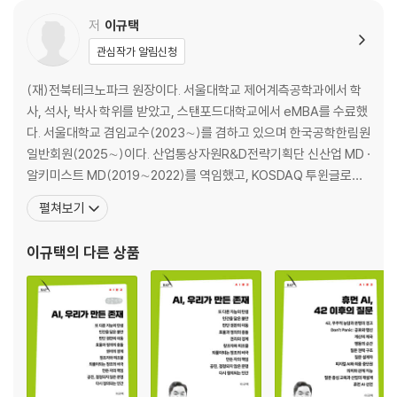
저
이규택
관심작가 알림신청
(재)전북테크노파크 원장이다. 서울대학교 제어계측공학과에서 학
사, 석사, 박사 학위를 받았고, 스탠포드대학교에서 eMBA를 수료했
다. 서울대학교 겸임교수(2023∼)를 겸하고 있으며 한국공학한림원
일반회원(2025∼)이다. 산업통상자원R&D전략기획단 신산업 MD ·
알키미스트 MD(2019∼2022)를 역임했고, KOSDAQ 투윈글로벌
의 플랫폼개발원 원장(2017∼2018)으로 근무했다. 산업통상자원
펼쳐보기
부 임베디드SW PD · 스마트공장 PD · 센서산업 PD(2013∼2017)
를 역임했다. KOSDAQ (주)맥스브로 대표와 (주)인터브로 대표(20
이규택
의 다른 상품
07∼2013)를 지냈고, 이때 세