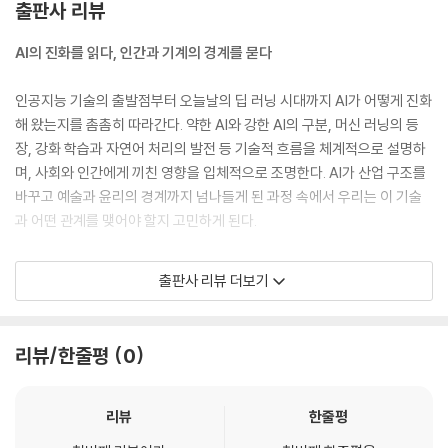
출판사 리뷰
시스템들은 일부 기업과 연구 기관에서 성공적으로 사용되었으며, AI 연구
에 대한 투자가 다시 증가했다.
AI의 진화를 읽다, 인간과 기계의 경계를 묻다
--- 「03_AI의 겨울」 중에서
인공지능 기술의 출발점부터 오늘날의 딥 러닝 시대까지 AI가 어떻게 진화
DALL·E와 같은 이미지 생성 모델, ChatGPT와 같은 대화형 AI, Codex
해 왔는지를 촘촘히 따라간다. 약한 AI와 강한 AI의 구분, 머신 러닝의 등
와 같은 프로그래밍 지원 AI는 창작의 새로운 패러다임을 제시했다. 디자
장, 강화 학습과 자연어 처리의 발전 등 기술적 흐름을 체계적으로 설명하
이너, 작가, 개발자들은 AI를 도구로 활용해 더 창의적인 작업을 수행할 수
며, 사회와 인간에게 끼친 영향을 입체적으로 조명한다. AI가 산업 구조를
있게 되었다. AI는 신약 개발, 유전자 분석, 의료 영상 판독 등 다양한 의료
바꾸고 예술과 윤리의 경계까지 넘나들게 된 과정 속에서 우리는 이 기술
분야에서 활용되고 있다. 구글 딥마인드의 알파폴드(AlphaFold)는 단백
과 어떤 관계를 맺어야 할지 고민하게 된다.
질 구조 예측을 혁신적으로 해결하며 생명과학 연구를 앞당기는 데 기여했
다.
이 책은 기술적 진보만을 다루는 데 그치지 않고, 일자리, 편향, 공정성 같
출판사 리뷰 더보기
--- 「06_현대 AI와 대규모 모델 시대」 중에서
은 사회적 과제도 함께 다룬다. AI가 단순한 기술이 아니라, 새로운 시대정
신을 대표하는 존재임을 체감할 수 있다.
AI는 여행 및 라이프스타일 분야에서도 유용하게 활용된다. 구글 트립(Go
리뷰/한줄평
0
ogle Trips), 트립 어드바이저(Trip Advisor), 야놀자, 여기 어때 등의 A
I 기반 여행 추천 서비스는 사용자의 선호도와 과거 여행 기록을 분석해 최
적의 여행지를 추천하며, AI 챗봇은 호텔 및 항공편 예약을 도와준다. 또한,
리뷰
한줄평
AI는 사진 및 영상 편집 도구에서도 사용되며, 자동 필터 적용, 피사체 인