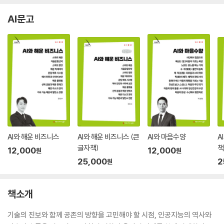
AI문고
AI와 해운 비즈니스
AI와 해운 비즈니스 (큰
AI와 마음수양
A
글자책)
책
12,000
12,000
원
원
25,000
2
원
책소개
기술의 진보와 함께 공존의 방향을 고민해야 할 시점, 인공지능의 역사와