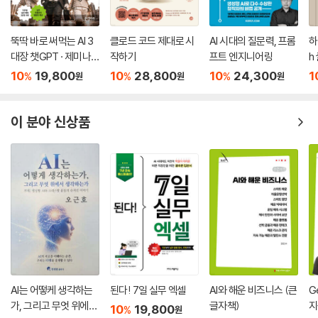
뚝딱 바로 써먹는 AI 3
클로드 코드 제대로 시
AI 시대의 질문력, 프롬
하
대장 챗GPT · 제미나
작하기
프트 엔지니어링
h
이 · 클로드
10
19,800
10
28,800
10
24,300
1
%
%
%
원
원
원
이 분야 신상품
AI는 어떻케 생각하는
된다! 7일 실무 엑셀
AI와 해운 비즈니스 (큰
G
가, 그리고 무엇 위에서
글자책)
지
10
19,800
%
원