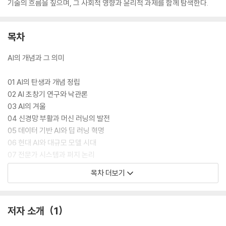
기술의 흐름을 짚으며, 그 사회적 영향과 윤리적 과제를 함께 탐색한다.
목차
AI의 개념과 그 의미
01 AI의 탄생과 개념 정립
02 AI 초창기 연구와 낙관론
03 AI의 겨울
04 신경망 부활과 머신 러닝의 발전
05 데이터 기반 AI와 딥 러닝 혁명
06 현대 AI와 대규모 모델 시대
07 전문가 시스템과 퍼지 논리
08 AI의 산업적 적용
목차 더보기
09 AI의 실생활 적용
10 AI의 미래
저자 소개
1