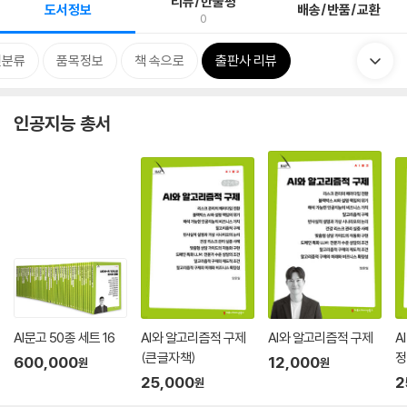
리뷰/한줄평
도서정보
배송/반품/교환
0
련분류
품목정보
책 속으로
출판사 리뷰
인공지능 총서
AI문고 50종 세트 16
AI와 알고리즘적 구제
AI와 알고리즘적 구제
A
(큰글자책)
정
600,000
12,000
원
원
25,000
2
원