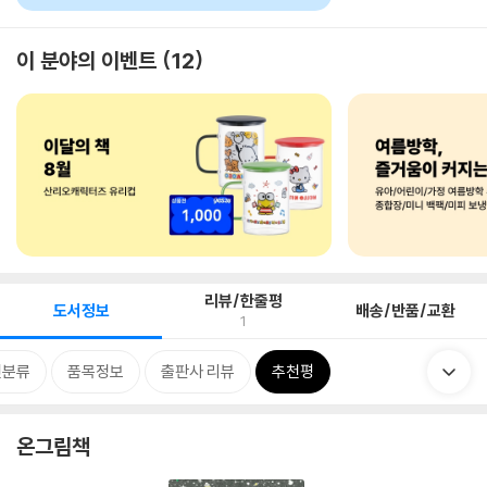
이 분야의 이벤트
12
리뷰/한줄평
도서정보
배송/반품/교환
1
련분류
품목정보
출판사 리뷰
추천평
온그림책