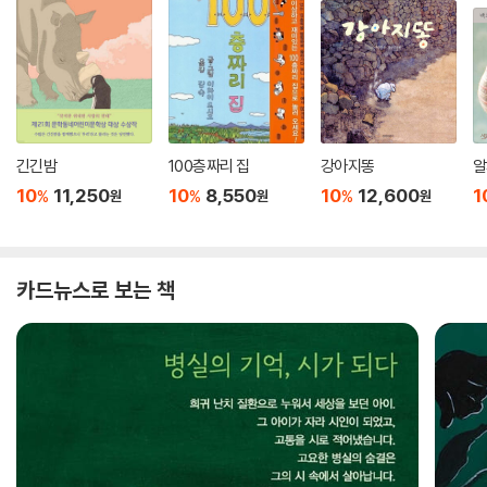
긴긴밤
100층짜리 집
강아지똥
알
10
11,250
10
8,550
10
12,600
1
%
%
%
원
원
원
카드뉴스로 보는 책