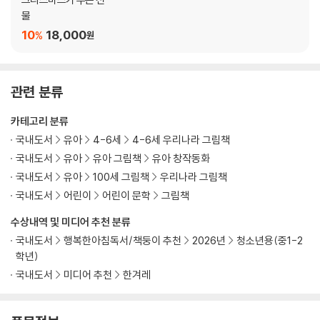
물
10
18,000
%
원
관련 분류
카테고리 분류
국내도서
유아
4-6세
4-6세 우리나라 그림책
국내도서
유아
유아 그림책
유아 창작동화
국내도서
유아
100세 그림책
우리나라 그림책
국내도서
어린이
어린이 문학
그림책
수상내역 및 미디어 추천 분류
국내도서
행복한아침독서/책둥이 추천
2026년
청소년용(중1-2
학년)
국내도서
미디어 추천
한겨레