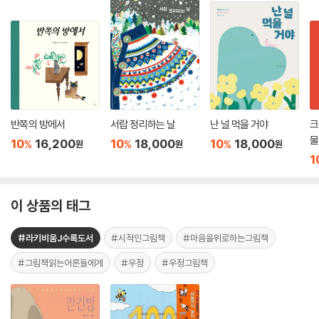
반쪽의 방에서
서랍 정리하는 날
난 널 먹을 거야
크
물
10
16,200
10
18,000
10
18,000
%
%
%
원
원
원
1
이 상품의 태그
#라키비움J수록도서
#시적인그림책
#마음을위로하는그림책
#그림책읽는어른들에게
#우정
#우정그림책