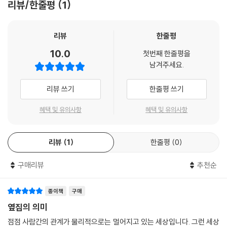
려낸 풍경을 보고 또 봤으니까. 독자는 기억한다. 성동혁 시인이 나눠준 통
리뷰/한줄평
1
증의 언어가 내 몸과 마음을 어떻게 낫게 했는지. 어떻게 이겨낼 수 있었는
누워 소변을 보고 누워 부모를 기다리며
지. 산을 넘고 하늘을 나는 우리의 연대가 단순한 문학적 수사가 아님을 시
누워 섬광을 수확하고
리뷰
한줄평
와 그림이 있는 이 아름다운 이야기가 증명하고 있다.
언제나고 눈을 뜨면 가슴이 열린 채로
10.0
묶여 있었다 누가 인간을 나무처럼 만드는지 알 수 없었지만
첫번째 한줄평을
- 정용준 (소설가)
남겨주세요.
(중략)
푸른 간격으로 떨고만 있는 아이들에게
어떤 옆은 사라지고 어떤 옆은 남는다. 마지막까지 남아서 곁이 되어 주는
리뷰 쓰기
한줄평 쓰기
안대라도 씌우고 싶었다
옆도 있다. 성동혁이 쓰고 다안이 그린 시 그림책 《나 너희 옆집 살아》를 읽
_성동혁 시 〈측백나무〉의 일부
는 것은 옆을 살피는 일이다. 당장 옆에 없어도 곁에 있는 존재가 있다는 역
혜택 및 유의사항
혜택 및 유의사항
설적인 삶의 이치를 깨닫는 일이다. 희귀 난치 질환으로 산에 한 번도 오르
시 〈측백나무〉에서도 알 수 있듯이 시인은 오랜 시간을 병실에서 보냈다.
지 못한 시인을 위해 함께 산에 가기로 마음먹은 친구들이 있다. ‘옆에 있
지금도 병원에 가면 소아과 의사가 담당의라고 한다. 병원에 입원했다 퇴
음’을 ‘함께함’으로 만드는 이들을 그려내는 다안의 붓끝은 온통 초록이다.
리뷰
1
한줄평
0
원할 때마다 소아 병동의 아이들에게 마음을 두고 나왔다. 그런 경험 때문
이 책을 읽으면 기꺼이 누군가의 옆이, 옆집이 되고 싶다는 바람을 품게 될
인지 시인은 아이들도 볼 수 있는 그림책에 관심이 많았다. 처음엔 병원 생
구매리뷰
추천순
것이다. 우리는 모두 누군가의 옆집에 산다.
활을 거듭하면서도 곁을 지켜준 친구들의 이야기를 담은 시 〈나 너희 옆집
- 오은 (시인)
살아〉로 그림책을 만들 계획이었다. 하지만 시 그림책을 만들려고 보니 상
종이책
구매
징적인 전개 방식이 어린이 독자와 거리가 멀 것 같았다. 그래서 《뉘앙스》
옆집의 의미
에 실린 〈함께, 오를 수 있는 만큼〉이라는 에세이로 다시 시작해 보기로 했
점점 사람간의 관계가 물리적으로는 멀어지고 있는 세상입니다. 그런 세상
다. 처음부터 한 뿌리에서 나온 듯한 이야기였기에, 에세이로 접근하니 그