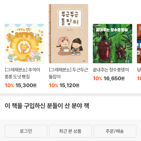
과 울림을 찬란하고 따듯한 산 풍경으로 펼쳐냈다. 캠버스 천에 그린 다안
작가의 묵직하면서도 맑은 유화는 순간순간 감탄을 자아낸다.
[그래제본소] 추억이
[그래제본소] 두근두근
끝내주는 장수풍뎅이
당
퐁퐁 도넛 빵집
돌잡이
10
16,650
1
%
원
10
15,300
10
15,120
%
%
원
원
이 책을 구입하신 분들이 산 분야 책
로그인
최근 본 상품
주문/배송