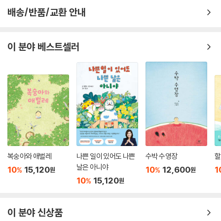
었다.
배송/반품/교환 안내
산 정상에 오르지도 않았다. 하지만 친구들과 ‘함께, 오를 수 있는 만큼’ 올
랐고 그곳이 그들의 정상이었다. 함께 응급실에 가고 보조 침대에서 시인
이 분야 베스트셀러
을 돌보던 친구들은 어느덧 어른이 되어 각자의 삶을 꾸려가고 있다. 시인
은 어릴 때만큼 자주 보지 못해도 친구들은 언제나 곁에 있다고 느낀다. 성
시인이 양팔을 쫙 벌렸을 때 손끝에 닿는 존재가 친구이고 ‘옆집’이다. 이제
는 시인이 먼저 친구들에게 손을 내밀며 말한다. ‘나 또한 너희 옆집에 산다
고.’
다양한 명도와 채도로 표현된 초록의 세계
성 시인에게 첫 번째 그림책 작업은 시집이나 에세이와 달리 혼자 하는 일
이 아닌 자기에서 출발한 이야기가 타인에게 가서 새로운 무엇이 되는 것
복숭아와 애벌레
나쁜 일이 있어도 나쁜
수박 수영장
할
과 같았다고 한다. 화가 다안 작가가 해석하고 품고 마침내 색채로 표현해
날은 아니야
10
15,120
10
12,600
1
%
%
원
원
낸 작품은 또 다른 세계를 완성해냈다. 집에서 병상에서 창밖을 바라보며
10
15,120
%
원
산을 마음에 품은 시인의 마음을 새장 속에 있는 새로 표현했고 친구들로
인해 풍성해진 그의 삶을 씨앗이 자라 초록 식물들이 무성해지는 풍경으로
이 분야 신상품
담아냈다. 친구들과 함께 산을 오를 때 성동혁 시인과 친구들이 느낀 벅참