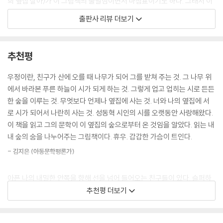
희 옆집 살아〉가 이 그림책의 출발점이면서 마침표이기도 하다. 그래서 이
두 이야기는 떼려야 뗄 수 없는 한 주머니에서 나온 이야기이다. 두 이야기
출판사 리뷰 더보기
가 그림책을 만나 하나가 되었다. 그림책 《그건, 고래》로 2025 볼로냐국
제어린이도서전에서 올해의 일러스트레이터로 뽑힌 다안 작가가 때로는
맑고 때로는 두터운 색감을 입혀, 이미지의 깊이와 확장을 이뤄냈다.
추천평
소중한 친구들에게 보내는 따뜻한 연서
우정이란, 친구가 산에 오를 때 나무가 되어 그를 받쳐 주는 것. 그 나무 위
에서 바라본 푸른 하늘이 시가 되게 하는 것. 그렇게 업고 업히는 시로 든든
작가는 고등학교 시절 활동적이고 신체적인 운동을 하고 싶었지만 할 수가
한 숲을 이루는 것. 무엇보다 언제나 옆집에 사는 것. 너와 나의 옆집에 서
없는 상태였다. 할 수 있는 일은 정신적인 활동뿐이었는데, 그게 바로 글을
로 시가 되어서 나란히 사는 것. 성동혁 시인의 시를 오랫동안 사랑해왔다.
쓰는 일이었다. 잊고 싶은 고통을 시로 털어내는 일이 필요했다. 그렇게 모
이 책을 읽고 그의 문학이 이 옆집의 숲으로부터 온 것임을 알았다. 읽는 내
아 펴낸 책이 첫 번째 시집이었다. 병실에 있을 때는 고통을 감내해야 하고,
내 숲의 숨을 나누어주는 그림책이다. 휴우. 갑갑한 가슴이 트인다.
병실을 벗어나면 새로운 감각이 솟아난다고 하는 작가에게 삶은 병원과 병
- 김지은 (아동문학평론가)
원 아닌 곳으로 나뉠 수 있다. 병원에서 수렴했던 감각과 고통에, 병원 밖에
서 얻은 영감을 입혀 시 한 편 한 편을 토해내듯 써야만 했다. 그런 작가에
아픈 나의 내밀한 안쪽을 향해 선을 넘어 들어오는 친구들이 있다. 슬퍼하
게 큰 힘이 되어 준 존재는 친구들이었다. 삶의 매 순간 곁에 있어 준 소중
는 것을 넘고, 보호하는 것을 넘고, 염려하는 것을 넘는, 뜨거운 팔과 다리.
추천평 더보기
한 친구들에게 보내는 따뜻한 연서가 바로 이 그림책이다. 어린 시절부터
불가능은 없어! 함께 산을 오르자. 말하는 내 사람들. 알루미늄 지게에 앉아
집에, 병원에 고립될 수밖에 없었던 성동혁 시인을 늘 잊지 않고 찾아 준 친
바라본 풍경은 어땠을까. 독자는 안다. 흐르는 땀과 더운 숨이 깃든 시로 그
구들의 이야기가 이 그림책에서 초록빛 하이라이트처럼 빛이 난다.