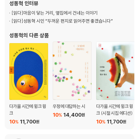
성동혁
인터뷰
[읽다]
마음이 닿는 거리, 옆집에서 건네는 이야기
[읽다]
성동혁 시인 “두꺼운 편지로 읽어주면 좋겠습니다”
성동혁
의 다른 상품
다가올 시간에 윙크 윙
우정에 대답하는 시
다가올 시간에 윙크 윙
크
크 (시절 시집 에디션)
10
14,400
%
원
10
11,700
10
11,700
%
%
원
원