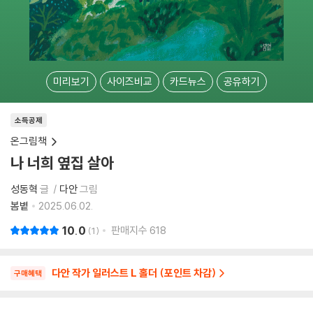
미리보기
사이즈비교
카드뉴스
공유하기
소득공제
온그림책
나 너희 옆집 살아
성동혁
글
다안
그림
봄볕
2025.06.02.
10.0
판매지수
618
1
다안 작가 일러스트 L 홀더 (포인트 차감)
구매혜택