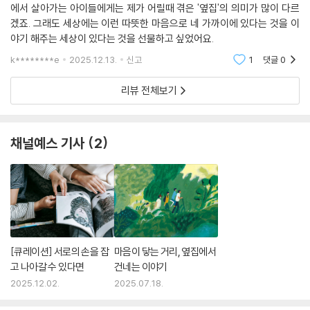
에서 살아가는 아이들에게는 제가 어릴때 겪은 '옆집'의 의미가 많이 다르
림 작가 역시 〈나 너희 옆집 살아〉의 세계로 들어가기가 어렵지 않았고, 어
겠죠. 그래도 세상에는 이런 따뜻한 마음으로 네 가까이에 있다는 것을 이
린이부터 좀 더 보편적인 독자에게 가 닿기에도 쉬워졌다.
야기 해주는 세상이 있다는 것을 선물하고 싶었어요.
k********e
2025.12.13.
신고
1
댓글
0
함께 오른 ‘우리들의 정상’
리뷰 전체보기
태어나면서부터 희귀 난치 질환을 가진 시인은 하고 싶은 게 많았지만 할
수 있는 게 그리 많지 않았다. 못해 본 활동을 꼽으라면 여러 가지가 있겠지
만 그중 등산은 정말 시인이 할 수 없는 일이었다. 한 친구에게 무심코 그
채널예스 기사
2
이야기를 했는데 그 친구는 그걸 잊지 않고 있었다. 어른이 되어 의료인이
된 그 친구는 친구들을 모아 성 시인을 설득했다. 혼자서 오르지 못하는 산
을 친구들과 함께라면 오를 수 있다고. 누구는 담당 의사에게 허락을 받고,
누구는 산소통을 챙기고, 누구는 성 시인을 업고 갈 알루미늄 지게를 제작
했다. 다른 친구는 미리 등산로를 올라 점검을 하고 한 친구는 카메라를 챙
겼다. 성 시인과 함께 갈 산은 서울의 아차산이다. 그리 높지 않은 산이다.
누군가에게는 쉽게 갈 수 있는 동네 뒷산이지만 누구에게는 평생 멀리 바
[큐레이션] 서로의 손을 잡
마음이 닿는 거리, 옆집에서
라만 볼 수밖에 없는 산이었다. 한두 달 준비를 마친 친구들은 드디어 성 시
고 나아갈 수 있다면
건네는 이야기
인과 함께 산을 올랐다. 비록 친구 등의 알루미늄 지게 위에서이지만 성 시
2025.12.02.
2025.07.18.
인은 산 위의 공기, 바람, 냄새를 모두 느낄 수 있었던 귀하디 귀한 시간이