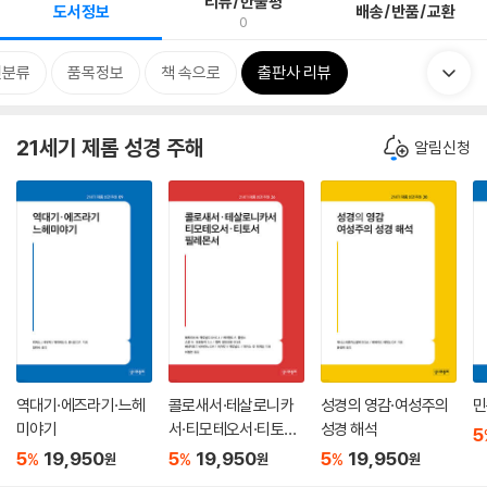
리뷰/한줄평
도서정보
배송/반품/교환
0
련분류
품목정보
책 속으로
출판사 리뷰
21세기 제롬 성경 주해
알림신청
역대기·에즈라기·느헤
콜로새서·테살로니카
성경의 영감·여성주의
민
미야기
서·티모테오서·티토서·
성경 해석
5
필레몬서
5
19,950
5
19,950
5
19,950
%
%
%
원
원
원