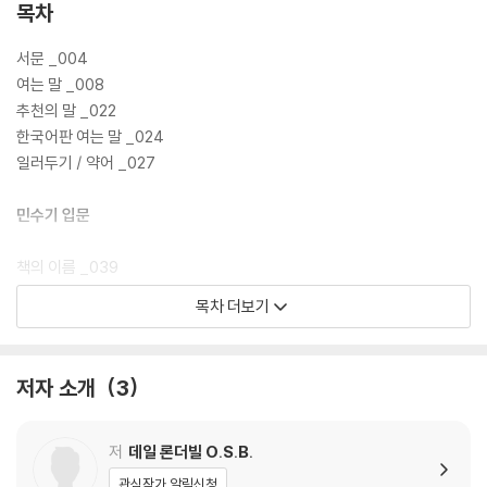
목차
서문 _004
여는 말 _008
추천의 말 _022
한국어판 여는 말 _024
일러두기 / 약어 _027
민수기 입문
책의 이름 _039
문학적 특징 _040
목차 더보기
편집사 _044
연대 _048
개요 _048
저자 소개
3
민수기 주해
저
데일 론더빌 O.S.B.
시나이에서 약속의 땅으로 이동 준비 1,1-10,10 _051
관심작가 알림신청