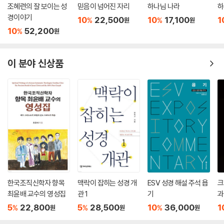
조혜련의 잘 보이는 성
믿음이 넘어진 자리
하나님 나라
하
도량형 25,13-16 _199
경이야기
환대 25,17-19 _199
10
22,500
10
17,100
1
%
%
원
원
10
52,200
계약의 역사 26,1-15 _201
%
원
계약 선포 26,16-27,10 _201
계약의 저주와 축복 27,11-28,68 _202
이 분야 신상품
계약의 증인 29,1-31,29 _205
모세에 관한 전승 31,30-34,12 _206
모세의 노래 31,30-32,52 _206
모세의 축복 33,1-29 _209
모세의 죽음 34,1-12 _209
맺음말 _212
감사의 말 _214
참고 문헌 _215
옮긴이의 말 _216
한국조직신학자 향목
맥락이 잡히는 성경 개
ESV 성경 해설 주석 욥
크
최윤배 교수의 영성집
관 1
기
과
5
22,800
5
28,500
10
36,000
1
%
%
%
원
원
원