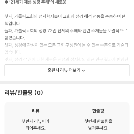
● ‘21세기 제롬 성경 주해’의 새로움
맏배 15,19-23 _168
순례 16,1-17 _169
17-20절에서 이 정찰대에 주어진 임무는 땅을 “정찰”하는 것이다. 정탐
첫째, 가톨릭교회의 성서학자들이 교회의 성경 해석 전통을 존중하며 쓴
판관 16,18-17,13 _170
이 임무였다면 rgl 어근이 그러한 활동을 더 정확히 명시했을 것이고(민수
책입니다.
임금 17,14-20 _170
21,32; 여호 7,2; 판관 18,2 참조). 아마도 모세는 열둘이 아니라 한두 사람
둘째, 가톨릭교회의 성경 73권 전체의 주해와 관련 주제들을 포괄적으로
레위 집안 18,1-8 _172
을 보냈을 것이다. 그보다 이 파견의 목적은 야훼께서 약속의 땅으로 인도
담았습니다.
예언자 18,9-22 _172
하실 것을 확신하는지 지파의 수장들을 시험하는 데 있었던 것 같다. 그러
셋째, 성경에 관심이 있는 모든 교회 구성원이 볼 수 있는 수준으로 기술되
도피 성읍 19,1-13 _174
한 시험을 위해서는 각 지파의 대표자들을 보내는 것이 중요했다.
었습니다.
경계 존중 19,14 _174
--- p.80
넷째, 성경 각 권에 대한 새로운 관점과 성서학의 최근 연구 결과가 반영된
거짓 증언 19,15-21 _175
최신판입니다.
출판사 리뷰 더보기
전쟁 20,1-9 _175
그럼에도 수집가들은 ‘함무라비 법전’(기원전 1792-1750), ‘람세스 2세
이방인들의 성읍 20,10-20 _176
(기원전 1279-1213)와 하투실리 3세(기원전 1286-1265)의 조약’, 에
21세기 제롬 성경 주해 제06권은 ‘민수기’와 ‘신명기’로 구성됩니다.
증인의 부재 21,1-9 _177
사르 하똔(기원전 680-669)의 종주宗主 조약을 발견했다. 이런 문헌들
리뷰/한줄평
0
여성 포로 21,10-14 _177
을 통해 신명기가 성경의 배경이 된 주변 지역들과 오랫동안 문화적 교류
민수기 입문과 주해
상속인 지정 21,15-17 _178
를 하면서 발전했다는 사실이 분명해졌다. 신명기를 저술한 야훼의 백성은
상속 권리 종료 21,18-21 _178
자신의 문화적 정체성에 충분한 확신이 있었기에, 주변 세계의 풍부한 지
민수기는 모세오경 중 상대적으로 관심이 적지만, 이스라엘의 광야 여정 4
리뷰
한줄평
사형수의 매장 21,22-23 _179
적 전통에서 유익을 얻었을 뿐 아니라 그 전통에 공헌하기도 했다.
0년의 이유와 모세의 죽음, 죄의 기억을 통한 신앙 성찰 등을 담은 중요한
농사와 제조업 22,1-12 _179
--- p.127
첫번째 리뷰어가
첫번째 한줄평을
책입니다. 저자 데일 론더빌은 본문을 종합적으로 해설하면서, 그 형성 과
되어주세요.
남겨주세요.
사기 22,13-21 _181
정과 신학적 메시지, 특히 “광야에서 오직 야훼를 향한 절대적 신뢰만이 생