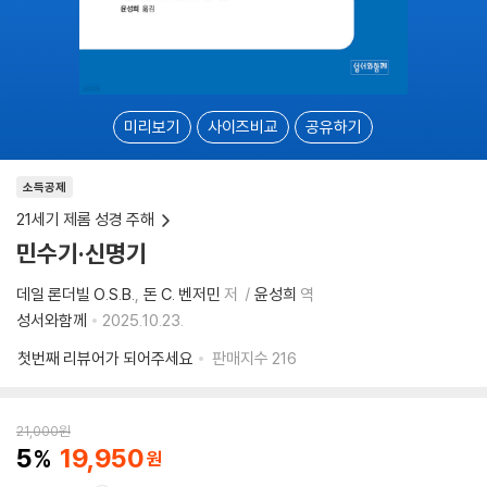
미리보기
사이즈비교
공유하기
소득공제
21세기 제롬 성경 주해
민수기·신명기
데일 론더빌 O.S.B.
돈 C. 벤저민
저
윤성희
역
성서와함께
2025.10.23.
첫번째 리뷰어가 되어주세요
판매지수
216
21,000
원
5
19,950