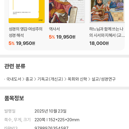
신명기 입문
저술 배경, 신학적 주제 _127
성경의 영감·여성주의
역사서
하느님과 함께 쓰는 나
개요 _133
성경 해석
의 시서와 지혜서 (교사
5
19,950
%
원
용)
5
19,950
18,000
신명기 주해
%
원
원
모세에 관한 전승 1,1-4,43 _139
머리말 1,1-5 _140
관련 분류
땅의 수여 1,6-8 _140
우두머리 임명 1,9-18 _141
국내도서
종교
기독교(개신교)
목회와 신학
설교/성경연구
광야 세대에 대한 심판 1,19-2,1 _141
땅의 수여 2,2-3,22 _142
품목정보
모세에 대한 심판 3,23-29 _142
지침 4,1-43 _143
발행일
2025년 10월 23일
오직 야훼 4,1-40 _143
도피 성읍 4,41-43 _144
쪽수, 무게, 크기
220쪽 | 152*225*20mm
야훼와 이스라엘의 계약 4,44-31,29 _145
ISBN13
9788976354587