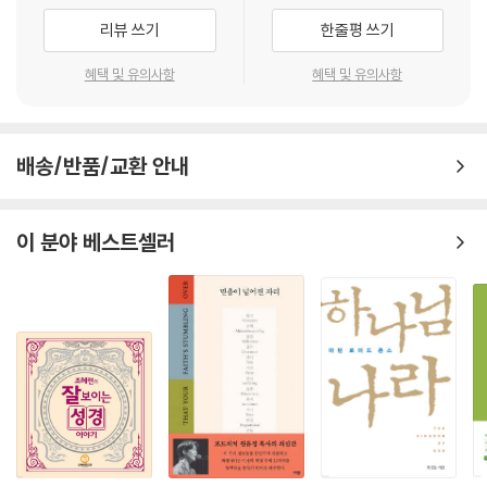
강간 22,22-23,1 _182
신명기는 모세의 가르침(탈출 1,7-신명 34,12)의 결론에 해당한다. 이 가
명의 길”이라는 주제를 간결하고 명료하게 제시합니다.
리뷰 쓰기
한줄평 쓰기
이스라엘 회중이 될 자격 23,2-9 _182
르침을 모세의 출생 이야기(탈출 1,22-2,10)와 그의 부고(신명 34,1-2)
진영의 청결 23,10-15 _183
가 앞뒤로 둘러싼다. 한때 학자들은 성경의 세계에 존재하던 사법기 관이
신명기 입문과 주해
혜택 및 유의사항
혜택 및 유의사항
피신해 온 종 23,16-17 _184
집안 사이의 분쟁을 해결하기 위해 ‘우르 남무와 슐기Shulgi 법전, 수메르
신전 매음 23,18-19 _186
법전, 리피트-이슈타르Lipit-Ishtar 법전, 에쉬눈나 법, 함무라비 법전,
신명기는 구약의 중심으로, ‘하느님의 백성’이라는 개념을 통해 구약과 신
이자 23,20-21 _186
히타이트 법, 중기 아시리아 법’과 같은 법전을 사용했으리라 짐작했다. 하
약을 잇는 핵심 신학을 제시합니다. 저자 돈 C. 벤저민은 성서학뿐만 아니
서원 23,22-24 _187
지만 이런 법전들이 사법기관에 전례前例를 제공하려고 만들어졌다면,
배송/반품/교환 안내
라 고대근동학과 문화사적 접근을 결합한 폭넓은 시각으로 신명기를 접근
남의 포도나 곡식 채집 23,25-26 _188
재판 기록에 이를 인용해야 했을 것이다.
합니다. 그의 해석은 다소 낯설지만, 기존의 성경 주해 위에 새로운 통찰을
이혼과 재혼 24,1-4 _188
--- p.137
더하는 창의적 접근으로, 열린 마음으로 읽으면 신명기에 대한 새로운 이
이 분야 베스트셀러
혼인과 병역 면제 24,5 _189
해의 길이 열릴 것입니다.
담보물 24,6 _190
예배의 중앙집중화는 분명 신명기의 주요 주제이다. 하지만 성경과 고고학
납치 24,7 _191
에서 발견되는 야훼 예배의 중앙집중화에 대한 증거는 일관되지 않고 상충
악성 피부병 24,8-9 _191
된다. 고고학 연구는 아랏과 브에르 세바에 있던 야훼 성소는 폐쇄되었지
품팔이꾼 24,10-16 _192
만, 이집트 남부 엘레판틴섬에 있던 야훼 성소는 그렇지 않았음을 보여 준
과부 24,17-22 _194
다. 더구나 히즈키야가 유다의 독립을 선포(기원전 705)한 후 아시리아가
매질 25,1-3 _194
침공하기 전까지 유다에 있는 다른 공식 지역 성소들이 폐쇄되었다는 증거
보상 25,4 _195
는 거의 없다.
법적 보호자 권리의 종료 25,5-10 _196
--- pp.163-164
싸움 25,11-12 _198