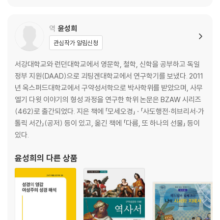
사제와 레위인의 직무와 특권 17,27-18,32 _092
주검 때문에 부정하게 되었을 때 정화하는 법 19,1-22 _094
역
윤성희
카데스에서 모압 벌판으로 20,1-21,35 _096
관심작가 알림신청
모압 벌판에서 약속의 땅으로 이동 준비 22,1-36,13 _102
발라암 이야기 22,1-24,25 _102
서강대학교와 런던대학교에서 영문학, 철학, 신학을 공부하고 독일
바알 프오르에서 저질러진 우상숭배 25,1-18 _107
정부 지원(DAAD)으로 괴팅겐대학교에서 연구학기를 보냈다. 2011
두 번째 인구조사 25,19-26,65 _108
년 옥스퍼드대학교에서 구약성서학으로 박사학위를 받았으며, 사무
츨롭핫의 딸들의 땅 상속 27,1-11; 36,1-12 _110
엘기 다윗 이야기의 형성 과정을 연구한 학위 논문은 BZAW 시리즈
여호수아의 승계 27,12-23 _111
(462)로 출간되었다. 지은 책에 「모세오경」 · 「사도행전·히브리서·가
정해진 때에 바치는 제물들 28,1-29,39 _111
톨릭 서간」(공저) 등이 있고, 옮긴 책에 「다름, 또 하나의 선물」 등이
자발적으로 하는 서원과 서약 30,1-17 _113
있다.
미디안과 전쟁 31,1-54 _114
가드 지파와 르우벤 지파가 제시한 중재안 32,1-42 _116
윤성희
의 다른 상품
탈출 1세대의 이동 기록 33,1-56 _117
가나안 땅의 경계 34,1-29 _119
레위인들의 성읍과 도피 성읍 35,1-34 _119
맺음말 36,13 _121
참고 문헌 _122