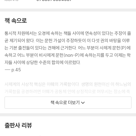
머리말 4,44-49 _145
계약 자격 5,1-6 _146
계약 규정 5,7-25,19 _147
책 속으로
십계명 5,7-21 _147
야훼의 백성으로 살기 시작함 5,23-33 _153
통시적 차원에서는 오경에 속하는 책들 사이에 연속성이 있다는 주장이 줄
지침 6,4-11,30 _154
곧 제기되어 왔다. 이는 문헌 가설이 주장하듯이 이 다섯 권의 바탕을 이루
오직 야훼 6,4-25 _154
는 기본 출전들이 있다는 견해에 근거한다. 어느 부분이 사제계 문헌(P)에
이민족 7,1-26 _155
속하고 어느 부분이 비사제계 문헌(non-P)에 속하는지를 두고 이제는 학
주님의 은혜 8,1-20 _156
자들 사이에 상당한 수준의 합의에 이르렀다.
광야 세대에 대한 심판 9,1-10,11 _157
--- p.45
야훼와 이스라엘의 계약 10,12-11,30 _158
신명기 법전 11,31-25,19 _161
사제계의 사상적 핵심은 야훼의 거룩함이다. 생명의 원천이신 이 하느님의
표제 11,31-12,1 _162
거룩함을 공경하려면 야훼가 공동체 안에 상징적으로 머무시는 장소에 죽
성소 12,2-28 _163
음과 부패의 부정한 기운이 범접할 수 없게 해야 한다. 누구든 경계를 넘어
책 속으로 더보기
우상숭배 12,29-13,19 _164
거룩함의 영역에 들어간다면, 그러한 건너감이 거룩한 공간의 온전함에 누
장례 풍습 14,1-2 _165
가 되지 않도록 특별한 조치를 취해야 한다. 야훼가 이스라엘 백성의 공동
음식 14,3-21 _165
체 가운데에 머무르며 백성을 축복하고 공동체를 유지하시게 하려면, 이런
출판사 리뷰
십일조 14,22-29 _167
식으로 성물과 거룩한 장소의 질서(위계)를 세우는 일이 반드시 필요하다.
빚 탕감 15,1-18 _168
--- pp.51-52