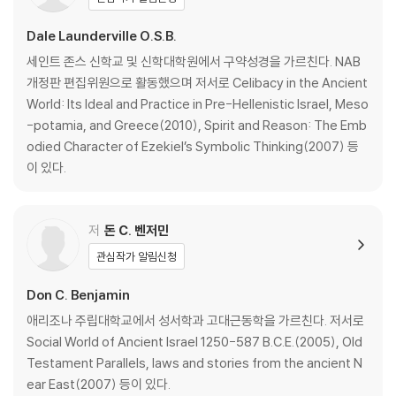
거룩한 공간의 유지 1,1-6,27 _051
열두 지파의 인구조사와 배치 1,1-2,34 _053
Dale Launderville O.S.B.
레위인들의 인구조사와 배치 3,1-4,49 _056
세인트 존스 신학교 및 신학대학원에서 구약성경을 가르친다. NAB
진영 밖에서 삶과 죽음의 현실을 조정함 5,1-6,27 _059
개정판 편집위원으로 활동했으며 저서로 Celibacy in the Ancient
시나이를 떠나기 전에 성막 봉헌을 마침 7,1-10,10 _064
World: Its Ideal and Practice in Pre-Hellenistic Israel, Meso
열두 지파가 성막과 제단에 예물을 봉헌함 7,1-89 _065
-potamia, and Greece(2010), Spirit and Reason: The Emb
등잔대 8,1-4 _067
odied Character of Ezekiel’s Symbolic Thinking(2007) 등
레위인들의 봉헌식 8,5-26 _067
이 있다.
야훼의 때에 복종함 9,1-10,10 _068
광야를 거쳐 요르단강 동쪽으로 이동 10,11-21,35 _071
시나이에서 출발 10,11-28 _072
저
돈 C. 벤저민
광야의 길잡이와 하느님의 인도 10,29-36 _073
관심작가 알림신청
타브에라에서 백성이 불만을 품고 부당하게 불평함 11,1-3 _074
반역과 권한 위임 11,4-35 _074
Don C. Benjamin
모세의 예언자적 지도권을 하느님께서 옳다고 하심 12,1-16 _077
애리조나 주립대학교에서 성서학과 고대근동학을 가르친다. 저서로
정찰대의 보고와 약속의 땅 점령 실패 13,1-14,45 _079
Social World of Ancient Israel 1250-587 B.C.E.(2005), Old
약속의 땅에서 살면서 지켜야 할 법규들 15,1-41 _085
Testament Parallels, laws and stories from the ancient N
모세와 아론에 대한 반역 16,1-17,15 _088
ear East(2007) 등이 있다.
아론의 지팡이 17,16-26 _092