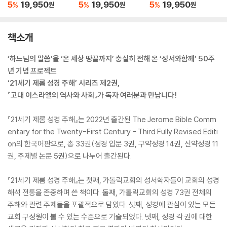
필레몬서
5
19,950
5
19,950
5
19,950
%
%
%
원
원
원
책소개
‘하느님의 말씀’을 ‘온 세상 땅끝까지’ 충실히 전해 온 ‘성서와함께’ 50주
년 기념 프로젝트
‘21세기 제롬 성경 주해’ 시리즈 제2권,
『고대 이스라엘의 역사와 사회』가 독자 여러분과 만납니다!
『21세기 제롬 성경 주해』는 2022년 출간된 The Jerome Bible Comm
entary for the Twenty-First Century - Third Fully Revised Editi
on의 한국어판으로, 총 33권(성경 입문 3권, 구약성경 14권, 신약성경 11
권, 주제별 논문 5권)으로 나누어 출간된다.
『21세기 제롬 성경 주해』는 첫째, 가톨릭교회의 성서학자들이 교회의 성경
해석 전통을 존중하며 쓴 책이다. 둘째, 가톨릭교회의 성경 73권 전체의
주해와 관련 주제들을 포괄적으로 담았다. 셋째, 성경에 관심이 있는 모든
교회 구성원이 볼 수 있는 수준으로 기술되었다. 넷째, 성경 각 권에 대한