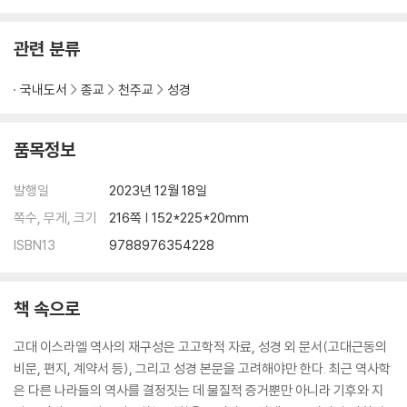
6. 아시리아 팽창의 첫 물결(기원전 9-8세기) _111
6.1. 역사 개요 _111
관련 분류
6.2. 정치와 문화의 역사 _111
6.2.1. 앗슈르나시르팔과 샬만에세르 3세 치하에서 아시리아의 팽창 _113
국내도서
종교
천주교
성경
6.2.2. 아다드-니라리 3세가 도입한 새로운 정치 전략 _115
6.2.3. 다마스쿠스의 정치적 전성기 _118
6.3. 기원전 9세기와 8세기 이스라엘의 흥망성쇠 _120
품목정보
6.3.1. 아시리아와 이스라엘의 관계 개요 _120
6.3.2. 사마리아의 정치적 음모 _122
발행일
2023년 12월 18일
6.4. 이스라엘 통치 아래에서 유다 _133
쪽수, 무게, 크기
216쪽 | 152*225*20mm
6.4.1. 오므리 왕조와 맺은 결혼 조약의 암울한 면 _133
ISBN13
9788976354228
6.4.2. 요아스 치하에서 종교의 쇄신(기원전 836-798) _135
6.4.3. 유다식 야훼주의 _137
6.4.4. 유다-사마리아의 본격적인 봉신(기원전 790-750) _139
책 속으로
7. 최초의 세계 제국 아래에서 살기(신아시리아 시대: 기원전 8-7세기) _
고대 이스라엘 역사의 재구성은 고고학적 자료, 성경 외 문서(고대근동의
142
비문, 편지, 계약서 등), 그리고 성경 본문을 고려해야만 한다. 최근 역사학
7.1. 역사 개요 _142
은 다른 나라들의 역사를 결정짓는 데 물질적 증거뿐만 아니라 기후와 지
7.2. 정치와 문화의 역사 _143