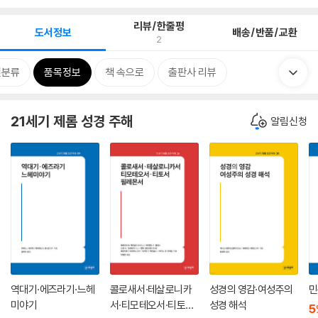
리뷰/한줄평
도서정보
배송/반품/교환
2
련분류
품목정보
책 속으로
출판사 리뷰
21세기 제롬 성경 주해
알림신청
역대기·에즈라기·느헤
콜로새서·테살로니카
성경의 영감·여성주의
민
미야기
서·티모테오서·티토서·
성경 해석
5