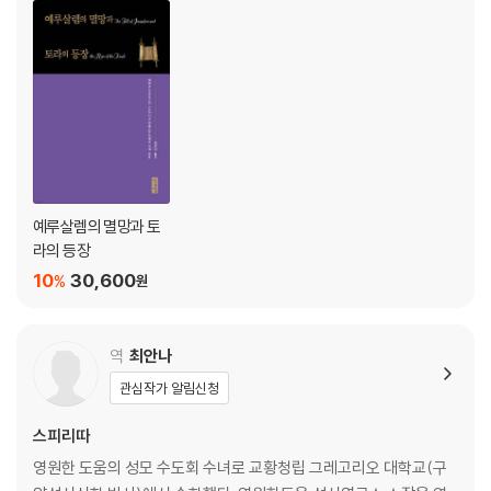
3.2.1. 이주와 바다 민족 _066
3.2.2. 이집트의 반응 _068
3.3. 이스라엘의 등장: 성경의 이집트 탈출과 정복 _069
3.3.1. 이집트 탈출을 언급하는 성경의 출처 _070
3.3.2. 가나안 정복: 칼로 또는 말씀으로? _073
3.3.3. 정복 가설 _073
3.3.4. 목축 유목민 가설(침투 모델) _076
3.3.5. 농민 봉기 가설(봉기 모델) _077
예루살렘의 멸망과 토
3.3.6. 개척자 정착 모델 _078
라의 등장
3.3.7. 농촌화 가설 _078
10
30,600
%
원
3.3.8. 종합 _079
4. 이스라엘의 지파(기원전 12-11세기) _081
역
최안나
4.1. 역사 개요 _081
관심작가 알림신청
4.2. 정치와 문화의 역사 _081
4.3. 이스라엘의 부족사회 _083
스피리따
4.3.1. 고고학적 통찰 _083
영원한 도움의 성모 수도회 수녀로 교황청립 그레고리오 대학교(구
4.3.2. 부족사회 모델들과 판관기 _087