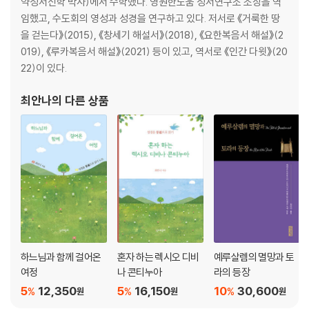
약성서신학 박사)에서 수학했다. 영원한도움 성서연구소 소장을 역
4.3.3. 땅과 두루마리에 남은 이스라엘 지파의 흔적 _091
임했고, 수도회의 영성과 성경을 연구하고 있다. 저서로 《거룩한 땅
을 걷는다》(2015), 《창세기 해설서》(2018), 《요한복음서 해설》(2
5. 이스라엘과 유다의 족장 체제와 왕정(기원전 11세기 말에서 9세기 초까
019), 《루카복음서 해설》(2021) 등이 있고, 역서로 《인간 다윗》(20
지) _092
22)이 있다.
5.1. 역사 개요 _092
5.2. 정치와 문화의 역사 _092
최안나
의 다른 상품
5.2.1. 레반트 남부에 관심 없는 아시리아 _093
5.2.2. 레반트를 지배하려는 이집트의 시도 _093
5.2.3. 이스라엘과 유다에 대한 페니키아의 간접 지배 _095
5.2.4. 지역 족장과 왕 사이의 사소한 접전 _097
5.2.5. 요르단 동쪽 _098
5.2.6. 아람 왕국들 _098
5.2.7. 필리스티아의 팽창 _100
5.3. 이스라엘과 유다의 족장 체제 _101
5.4. 이스라엘과 유다의 왕정을 향한 단계 _104
5.5. 완전히 수립된 왕국을 향하여 _107
하느님과 함께 걸어온
혼자 하는 렉시오 디비
예루살렘의 멸망과 토
5.5.1. 유다와 이스라엘 사이의 정치적·군사적 긴장 _107
여정
나 콘티누아
라의 등장
5.5.2. 오므리 왕조 _108
5
12,350
5
16,150
10
30,600
%
%
%
원
원
원