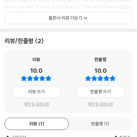
8.3. 아시리아의 말기 _181
결론적으로 이스라엘 민족의 발생은 이집트에서 가나안으로 노예가 이주
entary for the Twenty-First Century - Third Fully Revised Editi
8.3.1. 독립을 위한 이집트의 투쟁 _181
한 것만으로는 설명할 수 없는 복잡한 과정이었다. 이집트에서 셈족 노예
on의 한국어판으로, 총 33권(성경 입문 3권, 구약성경 14권, 신약성경 11
8.3.2. 메디아의 보복 _182
출판사 리뷰 더보기
들이 탈출한 것은 복잡한 민족 발생의 많은 요인 중 하나일 뿐이다. 마찬가
권, 주제별 논문 5권)으로 나누어 출간됩니다.
8.3.3. 나보폴라싸르의 바빌로니아 부흥 _184
지로 바다 민족이든 이스라엘이든 혹은 다른 집단들이든, 새로운 유입자들
8.4. 아시리아의 멸망과 바빌로니아의 부상 _185
이 요르단 동쪽과 가나안을 정복했다는 사실은 부분적으로 입증되었지만,
《21세기 제롬 성경 주해》는
8.4.1. 승자들 사이의 고대근동 분할 _187
리뷰/한줄평
2
그 점은 후기 청동기와 철기 시대의 전환기에 작용한 다른 역학으로 보완
첫째, 가톨릭교회의 성서학자들이 교회의 성경 해석 전통을 존중하며 쓴
8.4.2. 유다의 정치적 줄타기와 예루살렘의 멸망 _189
되어야 한다. 게다가 야훼주의yhwh-ism의 역할을 경시할 수 없다. 각기
책입니다.
8.4.3. 유다의 위기에 대한 바빌로니아의 해결책 _192
다른 민족과 사회 집단을 통합한 야훼주의는 이스라엘 민족의 발생을 설명
둘째, 가톨릭교회의 성경 73권 전체의 주해와 관련 주제들을 포괄적으로
리뷰
한줄평
8.5. 바빌로니아 통치 아래에서 살기 _194
하는 중요한 요소로 마땅히 받아들여질 수 있다.
담았습니다.
8.5.1. 바빌로니아 왕국의 특성 _195
10.0
10.0
--- p.80
셋째, 성경에 관심이 있는 모든 교회 구성원이 볼 수 있는 수준으로 기술되
8.5.2. 유배의 다른 현상 _196
었습니다.
8.5.3. 바빌로니아 문화 _197
정치적·사회적 맥락에서 유다와 이스라엘 왕국의 발전을 보면, 이웃 왕국
넷째, 성경 각 권에 대한 새로운 관점과 성서학의 최근 연구 결과가 반영된
리뷰 쓰기
한줄평 쓰기
에 대한 다윗의 습격도, 유다와 이스라엘 지파들이 다윗 왕권을 수용한 것
최신판입니다.
9. 유배 후 복구(페르시아 시대: 기원전 6-4세기) _199
도, 네겝과 아람 사이에 있는 여러 족장 지역을 부분적으로 지배한 것도 영
9.1. 역사 개요 _199
혜택 및 유의사항
혜택 및 유의사항
속적인 결과를 만들지 못했다. 신명기 사가들은 유다와 이스라엘의 분리를
가톨릭교회의 가르침에 충실하면서도 최신의 연구 결과를 반영하여, 가톨
9.2. 정치와 문화의 역사 _199
느슨한 연합을 이루었던 원래 상태로 복귀한 것으로 묘사했으며, 결과적으
릭교회의 성경 해석의 기준을 제시하는 책이 바로 《21세기 제롬 성경 주
9.2.1. 페르시아 반란 _200
로 두 이웃 왕국이 형성되었다.
리뷰
1
한줄평
1
해》입니다.
9.2.2. 페르시아 제국의 정점과 붕괴 _201
--- p.107
9.3. 유배지에서의 귀환과 유다의 재건 _203