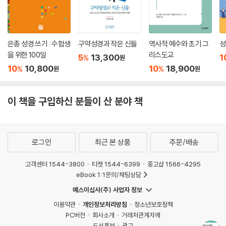
아듣고 마음에 새겨, 진정한 하느님의 백성으로 거듭나는 계기가 되기를
바랍니다.
은총 성경 쓰기 : 수험생
구약성경과 작은 신들
역사적 예수와 초기 그
성
을 위한 100일
리스도교
5
13,300
1
%
원
10
10,800
10
18,900
%
%
원
원
이 책을 구입하신 분들이 산 분야 책
로그인
최근 본 상품
주문/배송
고객센터 1544-3800
티켓 1544-6399
중고샵 1566-4295
eBook 1:1문의/채팅상담
예스이십사(주) 사업자 정보
이용약관
개인정보처리방침
청소년보호정책
PC버전
회사소개
거래처관계자께
도서홍보
광고