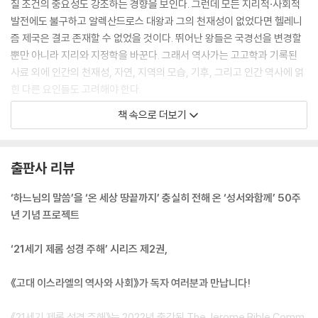
질 조건의 중요성도 강조하는 경향을 보인다. 그런데 모든 지리적·사회적
7.3. 아시리아 제국의 시작(기원전 744-727) _144
발전에도 불구하고 알렉산드로스 대왕과 그의 천재성이 없었다면 헬레니
7.3.1. 티글랏-필에세르 3세 통치의 개요 _144
즘 제국은 결코 존재할 수 없었을 것이다. 뛰어난 왕들은 국경선을 변경할
7.3.2. 티글랏-필에세르 3세의 영토 및 군사적 팽창 _145
뿐만 아니라 지리와 지정학을 바꾼다. 그래서 역사가는 고고학과 기록된
7.4. 샬만에세르 5세와 사르곤 2세 치하에서 이루어진 아시리아 팽창의
사료 외에 인간의 천재성, 자연, 지역의 모습, 기후, 그리고 인간 역사에 얽
새 물결 _158
힌 다른 요인들도 고려해야 한다.
7.4.1. 사마리아의 함락 _160
--- p.37-38
책 속으로 더보기
7.4.2. 아시리아에 대한 유다의 충성 _163
7.5. 산헤립에서 앗슈르바니팔까지 _163
아마도 이런 이유로 이집트 탈출이 페르시아 시대와 헬레니즘 시대에 핵심
7.5.1. 반아시리아 연합에 참여한 유다 _167
적인 신학적 주제가 되었을 것이다. 그것은 세상 창조에 비유되고 예배에
출판사 리뷰
7.6. 제국 통치 아래에서 살기 _170
연결되었으며, 이스라엘 법체계의 신학적 기초의 하나가 되어 땅을 차지할
7.6.1. 이주 _170
수 있는 근거를 제공했다. 하느님께서 이스라엘을 이집트의 노예살이에서
‘하느님의 말씀’을 ‘온 세상 땅끝까지’ 충실히 전해 온 ‘성서와함께’ 50주
7.6.2. 아시리아의 행정 구조 _172
이끌어 내셨다는 것은 이스라엘 신조의 중심 기둥 중 하나가 되었다. 이스
년 기념 프로젝트
7.6.3. 아시리아의 정보망: ‘빅 브라더의 눈’ 아래에서 _175
라엘이 형성되기까지의 역사가 아주 복잡한 과정이었지만, 이집트 탈출을
7.6.4. 예언과 새로운 신학적 흐름 _178
언급하는 성경 본문은 유배기 이후에 서로 긴장 관계에 있던 매우 이질적
‘21세기 제롬 성경 주해’ 시리즈 제2권,
인 집단들의 공통된 정체성을 개발하려고 노력했던 이스라엘의 ‘역사기
8. 예루살렘의 멸망과 바빌로니아 유배(기원전 7-6세기) _180
술’과 ‘신학’에서 가장 중요한 부분이 되었다.
《고대 이스라엘의 역사와 사회》가 독자 여러분과 만납니다!
8.1. 역사 개요 _180
--- p.72
8.2. 정치와 문화의 역사 _180
《21세기 제롬 성경 주해》는 2022년 출간된 The Jerome Bible Comm