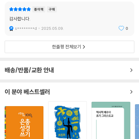
벌하시기 위한 신적 도구로써 아시리아인들을 사용하였을 뿐이다.
분을 읽다 보면, 수천 년 전부터 강대국에 의해 좌지우지된 이스라엘의 역
--- p.178-179
종이책
구매
사가 남의 역사로만 느껴지지 않기도 하여, 호기심을 갖게 되고 다가가 보
감사합니다.
고픈 의욕도 생길 것입니다. 또 고대 이스라엘의 역사, 정치, 문화, 사회가
이러한 한계 속에서 유다 민족은 새로운 정체성을 구축했다. 이민족과의
어떻게 성경에 스며들었는지를 알게 되면, 한층 더 자신감을 가지고 성경
s********d
2025.05.09.
0
결혼 금지를 통해 엄격한 민족 경계가 설정되었다. 재건의 신학적 기초는
과 마주할 수 있습니다.
하느님의 계명과 가르침을 준수하는 데 뿌리를 두었다. … 많은 학자가 이
《고대 이스라엘의 역사와 사회》는 성경 말씀을 직접 설명해 주지는 않지
시기에 성경이 그 마지막 형태에 도달했다는 입장을 취한다. 성조 시대의
한줄평 전체보기
만, 성경을 읽는 데 전반에 걸쳐 큰 도움을 줄 것입니다.
기본이 되는 신화들, 이집트 탈출 내러티브와 여호수아의 정복 내러티브,
이야기들이 편집된 판관기의 내러티브, 솔로몬 치하 통일 왕국의 부상과
《21세기 제롬 성경 주해》의 출간을 적극적으로 반긴 프란치스코 교황은
쇠퇴, 창조와 홍수에 관한 신화적 기술 등의 중요성은 이 시기의 저자들과
배송/반품/교환 안내
친히 쓴 이 책의 ‘서문’에서 이렇게 이야기합니다. “성경은 주님을 따르는
편집자들에게 기인한다고 보는 것이 합리적일 것이다.
이들의 책입니다. 그들은 성경 말씀을 들으면서, 흩어짐과 분열에서 떠나
--- p.208
일치를 향해 나아갑니다. 하느님의 말씀은 신자들을 하나로 묶고 한 백성
이 분야 베스트셀러
으로 만듭니다. … 복음을 전하겠다는 결심을 불러일으키는 최선의 동기
는, 복음을 사랑으로 관상하고 조금씩 찬찬히 마음으로 읽는 것입니다. 이
러한 방식으로 복음을 가까이할 때, 우리는 복음의 아름다움에 놀라고, 복
음을 읽을 때마다 거듭 매료됩니다.”
‘성서와함께’의 희년을 맞아 한국 교회에 내놓는 《21세기 제롬 성경 주해》
를 통해 많은 그리스도인이 성경 말씀을 가까이하고, 그 말씀을 바르게 알