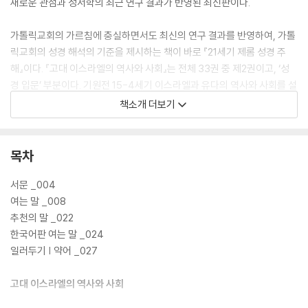
새로운 관점과 성서학의 최근 연구 결과가 반영된 최신판이다.
가톨릭교회의 가르침에 충실하면서도 최신의 연구 결과를 반영하여, 가톨
릭교회의 성경 해석의 기준을 제시하는 책이 바로 『21세기 제롬 성경 주
해』이다. 『고대 이스라엘의 역사와 사회』는 전체 33권 중 제2권이고, ‘성
경 입문’ 부분이다. 기원전 15-4세기 이스라엘과 유다의 역사와 사회를 설
명한 이 책은, 교황청립 성서대학교의 구약주석학 교수인 페테르 두보프스
책소개 더보기
키 신부가 썼고, 최안나 수녀가 번역했다.
목차
서문 _004
여는 말 _008
추천의 말 _022
한국어판 여는 말 _024
일러두기 | 약어 _027
고대 이스라엘의 역사와 사회