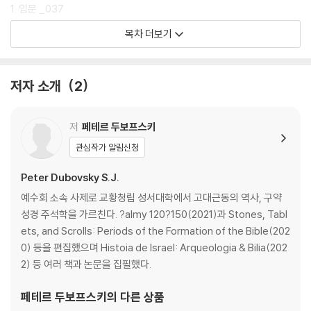
1. 입문 _037
목차 더보기
2. 이스라엘 이전의 가나안(기원전 15-12세기) _039
2.1. 역사 개요 _039
2.2. 후기 청동기 시대 정치와 문화의 역사 _040
저자 소개
2
2.2.1. 지리와 자원, 그리고 그것이 지정학에 미친 영향 _040
2.2.2. 권력과 지배를 위한 투쟁 _041
2.2.3. 이집트(18왕조) _042
저
페테르 두보프스키
2.2.4. 밋탄(후르인) _043
관심작가 알림신청
2.2.5. 하티(히타이트) _044
2.2.6. 아시리아와 바빌로니아 _046
Peter Dubovsky S.J.
2.3. 이스라엘 이전의 이스라엘 _048
예수회 소속 사제로 교황청립 성서대학에서 고대근동의 역사, 구약
2.3.1. 이집트의 원-이스라엘인? _049
성경 주석학을 가르친다. ?almy 120?150(2021)과 Stones, Tabl
2.3.2. 가나안의 원-이스라엘인 _053
ets, and Scrolls: Periods of the Formation of the Bible(202
2.3.3. 성경의 성조 _056
0) 등을 편집했으며 Histoia de Israel: Arqueologia & Bilia(202
2) 등 여러 책과 논문을 집필했다.
3. 가나안에서 이스라엘의 시작(기원전 12-11세기) _064
3.1. 역사 개요 _064
페테르 두보프스키
의 다른 상품
3.2. 기원전 13-12세기 정치와 문화의 역사 _064