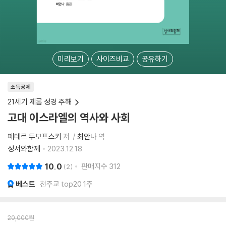
미리보기
사이즈비교
공유하기
소득공제
21세기 제롬 성경 주해
고대 이스라엘의 역사와 사회
페테르 두보프스키
저
최안나
역
성서와함께
2023.12.18.
10.0
판매지수
312
2
베스트
천주교 top20 1주
20,000
원