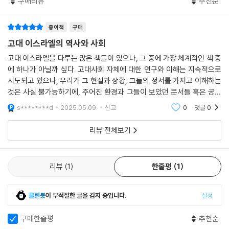
구매리뷰
추천순
《고대 이스라엘의 역사와 사회》는 전체 33권 중 제2권이고, ‘성경 입문’ 부
9.3.1. 페르시아 국제 정책에서 유다의 위치 _203
기원전 701년 이후 유다와 이스라엘은 아시리아 정보망의 엄중한 감시하
분입니다. 기원전 15-4세기 이스라엘과 유다의 역사와 사회를 설명한 이
9.3.2. 유다와 예루살렘의 재건 _205
에 있었다. ‘전지全知한’ 아시리아 왕과 그의 스파이들, 수많은 정보원과
책은, 교황청립 성서대학교의 구약주석학 교수인 페테르 두보프스키 신부
종이책
구매
9.3.3. 그리스, 이집트, 유다인의 관점에서의 페르시아 _209
협력자들은 니네베가 이스라엘과 유다의 궁정과 성전에서 일어나는 모든
가 썼고, 최안나 수녀가 번역했습니다.
고대 이스라엘의 역사와 사회
9.3.4. 유배자들과 귀환자들 사이의 긴장 _211
일을 알고 있으며, 비밀 외교 협상조차 아시리아에게는 비밀이 아니라는
고대 이스라엘을 다루는 많은 책들이 있으나, 그 중에 가장 체계적인 책 중
인상을 주었다. 2열왕 18-19장 본문의 편집자들이 후대의 아주 다른 유형
책의 특징을 살펴보면,
옮긴이의 말 _213
에 하나가 아닐까 싶다. 고대사회 자체에 대한 연구와 이해는 지속적으로
의 청중에게 호소하기 위한 신학적 메시지를 전달했음에도 불구하고, 본문
첫째, 통상적인 역사의 줄기를 ‘역사 개요’로 제시하고, ‘정치와 문화의 역
참고 문헌 _214
시도되고 있으나, 우리가 그 현실과 상황, 그들의 정서를 가지고 이해하는
의 배후에는 아시리아 관리들의 지배를 받는 데서 오는 좌절감이 있는 것
사’라는 관점으로 사건과 상황을 밝힙니다.
것은 사실 불가능하기에, 주어진 환경과 그들이 보았던 문서들 혹은 공유
같다.
둘째, 현대 학자들과 독자들이 성경을 읽으며 이스라엘의 기원과 역사에
했던 개념들을 토대로 추적해가는 과정, 그 과정에서 지금의 관념과 철학
s********d
2025.05.09.
신고
0
댓글
0
--- p.177
대해 제기했던 의문과 질문들을 다루고 있어 실제적이고 현실적입니다.
을 떠나서 이해
셋째, 많은 학설과 가설들로 논의가 활발했던 주제들로 자칫 혼란스러울
리뷰 전체보기
앗슈르가 이스라엘의 신보다 참으로 강하다는 것을 증명한 아시리아의 이
수 있는 서술을 보편적으로 합의된 내용 중심으로 아주 간결하게 설명합니
스라엘 정복 이후, 북쪽의 야훼주의 형태는 약화되었다. 히즈키야 치하에
다.
서 유다 독립의 급속한 쇠퇴는 불에 기름을 부었다. 그래서 야훼는 앗슈르
리뷰
1
한줄평
1
와 다른 아시리아 신들에게 종속되었는가? 이런 질문들이 열왕기 하권과
성경을 읽다 보면 이런저런 어려움을 만나게 됩니다. 특히 이스라엘 민족
예언서들의 수많은 유배 이전 층에 반영되었다. 심각한 종교적 위기의 순
의 이야기가 주를 이루다 보니, 이스라엘에 대한 배경지식이 없으면 성경
간에 새로운 신학적 성찰이 솟구쳤다. 이사야와 그의 제자들은 하느님을
클린봇
이 부적절한 글을 감지 중입니다.
설정
이 더 어렵게 느껴질 수밖에 없습니다. 이 책을 통해 고대 이스라엘의 전체
이 역사의 주님으로 제시했다. 이 신학적 전망에서, 아시리아를 성공시킨
적인 역사를 살펴보는 기회를 가져 보면 어떨까요? 북 왕국 이스라엘과 남
구매한줄평
추천순
장본인은 앗슈르가 아니라 유다의 신 야훼이고, 그분은 당신 백성의 죄를
왕국 유다의 관계에서, 아시리아가 그들 역사에 미친 영향을 설명하는 부