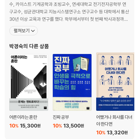
수, 카이스트 기계공학과 초빙교수, 연세대학교 전기전자공학부 연
PART 3. 어떻게 회복할 것인가
구교수, 성균관대학교 지능시스템연구소 연구교수 등 대학에서 통산
30년 이상 교육과 연구를 했다. 학부에서부터 첫 번째 박사과정까지
무기력이라는 감옥을 인정하라
컴퓨터공학을 전공했으나, 인간 마음에 대한 학제적인 연구를 하기
펼쳐보기
끝없는 사막을 건너갈 용기가 있는가
위해 인지과학을 다시 전공했다. 세계 3대 인명사전인 미국 마르퀴즈
무기력, 미로가 아닌 미궁이다
후즈후, 영국 IBC, 미국 ABI에 수차례 등재된 바 있다. 학교 밖으로 나
박경숙
의 다른 상품
중립지대를 거쳐 새롭게 진화하라
온 후 ㈜인코칭에서 전무 및 연구소장으로
PART 4. 자발성을 회복하라
인간을 움직이는 4개의 엔진
(동기) 의미를 찾아라
(인지) 자존감을 회복하라
(인지) 인지 왜곡을 바로잡는 과학적인 마음 치료법
(정서) 무너진 감정을 바로 세워라
(행동) 여러 번 수련해 무기력과 멀어져라
어른이라는 혼란
진짜 공부
어쨌거나 회사를 다녀
야 한다면
10
15,300
10
13,500
%
%
원
원
PART 5. 무기력에서 벗어날 수 있다
10
13,320
%
원