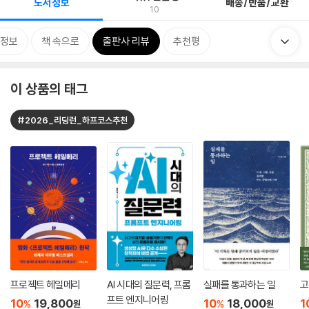
도서정보
배송/반품/교환
10
정보
책 속으로
출판사 리뷰
추천평
이 상품의 태그
#2026_리딩런_하프코스추천
프로젝트 헤일메리
AI 시대의 질문력, 프롬
실패를 통과하는 일
고
프트 엔지니어링
10
19,800
10
18,000
1
%
%
원
원