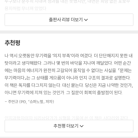
누구보다 분주히 지내며 성과를 내는 듯했지만, 내면은 희망 없는 포로수
혹은 의존적·강박적인 성격 탓에 남들보다 무기력을 더 심하게 겪는 것일
용자처럼 무너져 있었다.
지도 모른다. 또한 자신을 바라보고 평가하는 방식에 문제가 생겨 발생하
출판사 리뷰 더보기
는 인지 부조화의 결과일 수도 있다. 이 모든 원인 중 가장 치명적인 것은
인지과학자인 저자는 이런 상황에서 벗어나고자 10년의 시간을 통과하며
학습된 무기력이다. 타인이나 환경에 의해 자신의 의지와 상관없이 무기력
심리학, 인지과학, 행동경제학 등 다양한 연구를 파고드는 동시에 수많은
을 체득해버리는 상태를 의미한다. 이러한 무기력은 마음의 동기와 정서,
대가들의 저서를 탐독했다. 그는 심리학자 마틴 셀리그만, 정신과 의사 데
추천평
인지 영역 전반에 장애를 일으킨다. 이 세 요소가 복합적으로 작용해 행동
이비드 호킨스, 행동경제학자 대니얼 카너먼 등 여러 분야 수많은 학자들
을 제약하면, 간절한 꿈이 있음에도 노력하지 못하는 상태에 이른다. 그러
의 연구에서 영감을 얻으며 원인을 집요하게 파고들었다. 그리고 마침내
나 역시 오랫동안 무기력을 ‘의지 부족’이라 여겼다. 더 단단해지지 못한 내
므로 꿈으로 나아가는 길을 가로막는 무기력을 반드시 끊어내야 한다.
하나의 결론에 도달했다. 문제의 원인은 능력이 아니라 자신의 내면을 잠
탓이라고 생각해왔다. 그러나 몇 번의 바닥을 지나며 깨달았다. 어떤 순간
--- 「PART 2 왜 무기력한가」 중에서
식한 ‘무기력’이며, 이를 해결할 방법 또한 존재한다는 사실을 말이다.
에는 마음의 에너지가 완전히 고갈되어 움직일 수 없다는 사실을. 『문제는
무기력이다』는 그 상태를 게으름이 아니라 인지 구조의 결과로 설명한다.
자동차로 오르막길을 오를 때 액셀러레이터를 어설프게 밟으면 소리만 요
지금 이 순간에도 예전의 그처럼 제자리에 멈춰 선 이들이 많다. ‘번아웃’에
이 책은 독자를 다그치지 않는다. 대신 묻는다. 당신은 지금 나약한 것인가,
란할 뿐, 정작 언덕을 치고 올라가지 못한다. RPM이 임계치를 넘을 만큼
빠져 시작도 하기 전에 포기하고 스스로 마음의 문을 닫아버리는 것이다.
아니면 무기력에 지쳐 있는 것인가. 그 질문이 회복의 출발점이 된다.
액셀러레이터를 강하게 밟아야 비로소 가파른 고개를 넘어설 수 있다. 엔
무기력은 자신도 모르는 사이에 스며들기에 더욱 주의해야 한다. 예를 들
트로피의 법칙을 거스르고 언덕을 돌파하는 힘은 찰나에 쏟아붓는 추진력,
- 주언규 (PD, 『슈퍼노멀』 저자)
어, 겉으로는 누구보다 바빠 보이지만 사실 무기력한 사람도 있다.
그리고 멈칫거리거나 뒤돌아보지 않는 용기에서 나온다. 결국 진정한 변화
를 원한다면 아무리 혼란스럽더라도 과거의 익숙한 곳으로 도망쳐서는 안
인지과학자이자 심리상담가가 심혈을 기울여 쓴 이 책은 사다리와 같다.
취업 준비생이 진로 고민은 뒤로 미룬 채 토익 공부에만 매달리거나, 수영
된다. 지금 발을 딛고 선 그 자리에서 가동할 수 있는 모든 힘을 끌어모아,
왜 당신이 무기력의 구덩이에 빠지게 되었는지부터 어떻게 하면 빠져나올
추천평 더보기
선수가 수영 대신 골프 연습에 몰두하며 ‘열심히 살고 있다’고 자위하는 모
단번에 그곳을 탈출하려 노력해야 한다. 진정한 전환을 원한다면, 모든 힘
수 있는지 친절하게 안내해준다. 굿바이, 무기력!
습이 그렇다. ‘열심히 살고 있다’는 착각 뒤에 숨어 정작 마주해야 할 자신