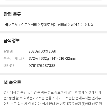
매일의 습관으로 자신을 재건하라
지금 서 있는 그곳에서 시작하라
관련 분류
무기력에 감사할 날이 반드시 온다
국내도서
인문
심리
주제로 읽는 심리학
쉽게 읽는 심리학
에필로그
개정판 에필로그
부록
품목정보
참고문헌
발행일
2026년 03월 20일
쪽수, 무게, 크기
372쪽 | 632g | 141*216*22mm
ISBN13
9791175487338
책 속으로
경기에서 뛸 수만 있다면 순위는 별로 중요하지 않다. 어떻게 인생에서 매
번 1등만 할 수 있겠는가? 서른 번을 지다가도 서른한 번째부터는 연거푸
이길 수도 있는 게 인생이다. 설사 끝내 한 번도 1등을 하지 못한다 해도 괜