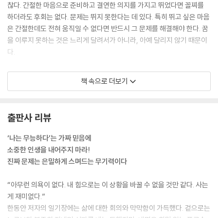
찮다. 간절한 마음으로 준비하고 결연한 의지를 가지고 뛰었다면 꼴찌를
하더라도 후회는 없다. 문제는 뛰지 못한다는 데 있다. 특히 뛰고 싶은 마음
은 간절한데도 전혀 움직일 수 없다면 반드시 그 문제를 해결해야 한다. 꿈
을 이루지 못하는 것은 느리게 달려서가 아니라, 아예 달리지 않기 때문이
다.
‘사는 것’과 ‘살아내는 것’은 비슷한 단어처럼 보이지만 의미는 극과 극이
책 속으로 더보기
다. 우리는 매일 오늘이라는 시간을 보낼 방법을 선택할 수 있다. 살 것인
가, 살아낼 것인가. 어떤 방법을 택하느냐에 따라 완전히 다른 하루를 보내
게 된다. 이 두 행위는 전혀 다른 차원의 정신적 에너지에서 비롯된 결과이
출판사 리뷰
기 때문이다. ‘살아내는 하루’는 아프고 슬프다. 두려움과 절망 속에서 하루
만큼의 시간을 견뎌냈다는 의미다. 즉 다른 이가 시키는 일을 수동적으로
‘나는 무능하다’는 가짜 믿음에
해내는 노예의 삶이다. … 반면 ‘하루를 산다’는 것은 포효하는 사자처럼 당
소중한 인생을 내어주지 마라!
당하게 살아가는 방식을 뜻한다. 이런 삶을 선택한 이들은 사자처럼 주도
진짜 문제는 은밀하게 스며드는 무기력이다
적이며, 자기 인생의 진정한 고용주가 된다.
--- 「PART 1 무기력이란 무엇인가」 중에서
“아무런 의욕이 없다. 내 힘으로는 이 상황을 바꿀 수 없을 것만 같다. 사는
게 재미없다.”
무기력을 유발하는 원인은 다양하다. 어린 시절의 양육 방식이나 타인에
한동안 저자의 일기장에는 삶에 대한 회의와 막막함이 가득했다. 겉으로는
의해 강제된 ‘학습된 무기력’이 원인일 수 있으며, 유전적으로 취약한 체력