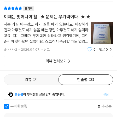
력에서 벗어날 수 있다. 그러니 당신이 지나온 여정, 그 모든 시간을 긍정하
종이책
라.”
이제는 벗어나야 할─★ 문제는 무기력이다..★.★
저는 가끔 아무것도 하기 싫을 때가 있는데요. 이상하게
진짜 아무것도 하기 싫을 때는 정말 아무것도 하기 싫더라
고요. 저는 그때가 무기력한 상태라고 생각했기에, 그런
순간이 찾아오면 싫었어요..☆그래서 속상할 때도 있었는
데요.이런 상황을 잘 이겨내보고자 문제는 무기력이다라
d*****2
2026.04.07.
신고
0
댓글
0
는 책을 읽어보기로 했는데, 책 표지에 "무능한 게 아니라
무기력에 마비됐을 뿐이다"라고 적혀 있더
리뷰 전체보기
리뷰
7
한줄평
3
클린봇
이 부적절한 글을 감지 중입니다.
설정
구매한줄평
추천순