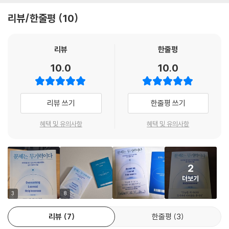
을 집중해 중립지대에서 빠져나와야만 한다.
에게서 도망치는 것 또한 무기력의 또 다른 얼굴이다. 이렇듯 은밀하게 스
- 문요한 (정신과 전문의, 『감정을 마주하면 길이 보인다』 저자)
--- 「PART 3 어떻게 회복할 것인가」 중에서
리뷰/한줄평
10
며든 무기력은 결국 어느 순간 마음을 무너뜨리고 행동을 멈추게 만든다.
만약 당신이 그런 상황에 처해 있다면 반드시 기억하라. 문제는 ‘무기력’이
시달려본 사람만이 검은 바람이 매질을 하듯 달려드는 고통을 느낄 수 있
인지과학과 심리학에서 말하는 인간을 움직이는 엔진은 동기, 인지, 정서,
다.
다. 맞선 사람만이 무기력을 떨칠 수 있다. 저자는 한때 무기력의 지배를 받
리뷰
한줄평
행동이다. 사람은 이 네 가지 엔진에 따라 목표를 세우고 사고하며, 판단하
았으나 맞서 이기는 법을 익힌 인지과학자다. 이 책은 고통에 진실한 작가
고 행동하고 감정을 느낀다. 마치 자동차의 4기통 엔진처럼 이 넷이 동시
10.0
10.0
반드시 무기력에서 벗어날 수 있다!
가 쓴 책이다. 그러므로 믿을 수 있다.
에 작동할 때 비로소 실행에 탄력이 붙는다. 이 중 하나라도 고장 난다면 다
무기력의 악순환을 끊고 삶을 되찾는
- 구본형 (변화경영사상가, 『그대, 스스로를 고용하라』 저자)
른 요소들이 제대로 작동하더라도 마음의 시스템은 제 기능을 발휘하지 못
동기·인지·정서·행동의 통합적 마음 수업
한다. 그러므로 마음의 네 가지 엔진은 반드시 동시에 작동해야 한다. … 무
리뷰 쓰기
한줄평 쓰기
기력에 빠지면 이 4개의 엔진은 동시다발적으로 고장 난다. 흐름이 막히거
과연 무기력에서 벗어날 수 있을까? 저자는 ‘그렇다’고 단언한다. 우리의
나 기능이 급격히 저하되며, 심한 경우 아예 작동 불능 상태에 빠져버린다.
혜택 및 유의사항
혜택 및 유의사항
본성을 회복하면 된다. 앉고 서기 위해 수없이 실패하면서도 다시 시도하
긍정 심리학의 창시자 마틴셀리그만은 무기력에 대해 최종적으로 이렇게
는 아기를 떠올려보라. 인간은 본래 의욕과 생명력이 넘치는 존재였다. 이
정의했다. “무기력이란 인간이나 동물이 통제 불가능한 상태를 경험하며
처럼 인간은 원래 무기력한 존재가 아니므로 반드시 무기력의 악순환을 끊
겪는 동기·인지·정서 장애를 나타내는 현상이다.”
어낼 수 있다.
2
더보기
타인으로부터 보수나 상으로 평가받을 때 흥미나 향상심이 사라지는 이유
저자는 자신의 체험과 오랜 연구를 바탕으로 무기력의 원인과 해결 방법을
3
8
는 무엇일까? 여러 해석이 있지만 공통적인 의견은 ‘보수와 외적 평가의 도
『문제는 무기력이다』에 체계적으로 담았다. 이 책은 총 5부로 구성되어 있
입이 자율성을 떨어뜨린다’는 것이다. 우리는 좋아하는 일을 할 때 자기 활
다. 1부에서는 무기력이 무엇이며 우리 삶에서 어떻게 나타나는지 살펴보
리뷰
7
한줄평
3
동을 지배하는 주체가 나 자신이라고 느낀다. 그 활동을 언제 시작하고 그
고, 2부에서는 인간이 무기력에 빠지는 이유를 심리적·사회적 원인으로 분