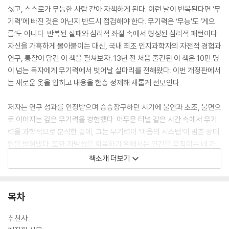
싫고, 스스로가 무능한 사람 같아 자책하게 된다. 이런 날이 반복된다면 ‘무
기력’에 빠진 것은 아닌지 반드시 점검해야 한다. 무기력은 ‘무능’도 ‘게으
름’도 아니다. 반복된 실패와 심리적 좌절 속에서 형성된 심리적 패턴이다.
자신을 가혹하게 몰아붙이는 대신, 국내 최초 인지과학자의 자전적 경험과
연구, 통찰이 담긴 이 책을 펼쳐보자. 13년 전 처음 출간된 이 책은 10만 명
이 넘는 독자에게 무기력에서 벗어날 실마리를 전해왔다. 이번 개정판에서
는 새로운 옷을 입히고 내용을 한층 정제해 새롭게 선보인다.
저자는 연구 성과를 인정받으며 승승장구하던 시기에 불안과 초조, 불면으
로 이어지는 깊은 무기력을 경험했다. 어두운 터널 같은 시간 속에서 무기
력을 과학적으로 분석한 끝에, 그는 무기력이 ‘마음의 시스템’이 멈춘 상태
임을 밝혀냈다. 또한 자발성을 회복하기 위해서는 인간을 움직이는 네 가
지 핵심 요소인 동기, 인지, 정서, 행동을 함께 전환해야 한다는 결론에 도
책소개 더보기
달했다.
저자는 이 책을 통해 이러한 ‘통합적 마음 전환’의 원리를 인간 마음의 작동
목차
원리를 밝혀내는 인지과학 기반 연구로 설명하고, 일상에서 실천할 수 있
는 전환의 기술을 구체적으로 제시한다. 그의 안내를 따라가다 보면 무기
추천사