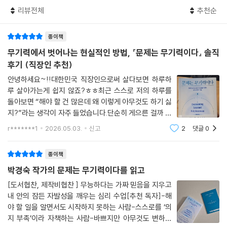
만둘지, 어떤 방식으로 할지는 오직 나의 자유다. 재미와 기쁨이 활동을 이
석한다. 저자는 특히 반복된 실패와 통제 불가능한 경험이 무의식에 각인
리뷰전체
추천순
끄는 인도자가 되는 셈이다. 그러나 일단 ‘상’과 같은 외적 평가를 도입하
되어 형성되는 ‘학습된 무기력’에 주목한다.
면, 상을 얻거나 평가 기준을 충족하기 위해 자신의 행동을 그에 맞춰 조정
종이책
하려는 경향이 강해진다. 그러면 그 과정에서 차츰 행동의 주체가 자신이
이는 삶의 여러 영역에 영향을 미쳐 행동을 위축시키고 스스로 가능성의
무기력에서 벗어나는 현실적인 방법, 『문제는 무기력이다』 솔직
아니라고 느끼게 된다. 스스로 주도해서 행동할 때 우리는 ‘해냈다!’는 성취
문을 닫게 만들기 때문에 매우 치명적이다. 이어 3부에서는 학습된 무기력
후기 (직장인 추천)
감과 만족을 얻지만, 외적 평가에 지배받는 순간 더 이상 즐거움을 느끼기
에서 벗어나기 위한 변화의 전제 조건을 짚고, 마침내 4부에서는 인간 본
어려워진다.
안녕하세요~!!대한민국 직장인으로써 살다보면 하루하
연의 자발성을 회복하고 삶의 활력을 되찾는 핵심 방법인 ‘통합적 마음 전
루 살아가는게 쉽지 않죠?ㅎㅎ최근 스스로 저의 하루를
환’ 기술을 소개한다.
돌아보면 “해야 할 건 많은데 왜 이렇게 아무것도 하기 싫
이제 아론 벡의 인지 치료 대화 기술을 자기 자신에게 적용해보자. 만일 지
지?”라는 생각이 자주 들었습니다.단순히 게으른 걸까 싶
금 연말 보고서를 작성해야 하는데, 만족스러운 보고서를 쓸 수 없다는 생
‘통합적 마음 전환’은 인간을 움직이는 4가지 핵심 요소, 즉 동기·인지·정
었지만, 계속 반복되는 무기력함에 이유가 있을 것 같아
각에 사로잡혀 작업을 계속 미루고 있다면 스스로에게 다음과 같은 ‘소크
r*******1
2026.05.03.
신고
2
댓글
0
서·행동을 함께 변화시키는 방법이다. 삶의 의미를 발견해 동기를 회복하
읽게 된 책이 바로 "문제는 무기력이다" 였습니다.이 책을
라테스식 질문’을 던져보는 것이다. … 이처럼 스스로를 설득하는 과정을
고, 왜곡된 생각을 바로잡아 인지를 전환하며, 불안과 두려움을 다스려 정
읽으며 느낀점은 지금의 저에게 꽤 “적절한
거치며, 무능함에 사로잡혀 미루던 일을 하나씩 완수해나가는 식이다. 자
종이책
서를 안정시킬 때 비로소 행동의 변화가 시작된다. 동시다발적으로 고장
신과 대화를 나누는 방식이 처음에는 생경하고 어색하게 느껴질지도 모른
난 마음의 엔진을 수리하고 다시 삶의 도로 위에 나서는 순간, 우리는 이전
박경숙 작가의 문제는 무기력이다를 읽고
다. 그러나 이러한 내면의 문답은 인지 왜곡의 고리를 끊어내는 데 실질적
과는 확연히 다른 기분으로 앞으로 나아가게 될 것이다.
[도서협찬, 제작비협찬 ] 무능하다는 가짜 믿음을 지우고
이고 강력한 효과를 발휘한다.
내 안의 잠든 자발성을 깨우는 심리 수업[추천 독자]-해
하루를 버티며 ‘살아내는’ 삶에서
야 할 일을 알면서도 시작하지 못하는 사람-스스로를 ‘의
전문가란 자신만의 스키마를 바탕으로 스스로의 행동과 결과를 냉철하게
일상을 주도하며 ‘살아가는’ 삶으로,
지 부족’이라 자책하는 사람-바쁘지만 아무것도 변하지
평가하는 사람이다. 일이 계획대로 잘 풀려가면 이들은 자기 기준에 대한