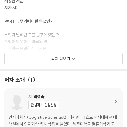
력에서 벗어날 실마리를 발견하게 된다. 스스로에게 가혹하지 마라. 무기
개정판 서문
력은 당신의 본질이 아니다. 이 책과 함께라면 멈춘 마음의 엔진에 다시 시
저자 서문
동을 걸고, 삶의 주도권을 되찾을 수 있다. 지금부터 시작이다.
PART 1. 무기력이란 무엇인가
무엇이 달리던 그를 멈추게 했는가
실행하지 못하는 마음의 병
무기력은 은밀하게 다가온다
살 것인가, 살아낼 것인가
목차 더보기
의식 수준을 성장시켜라
PART 2. 왜 무기력한가
저자 소개
1
무기력은 학습된다
무기력을 부르는 결정적 요소
저
박경숙
무기력은 어떻게 설계되는가
관심작가 알림신청
무기력 권하는 사회
누가 먼저 무기력에 무너지는가
인지과학자(Cognitive Scientist). 대한민국 1호로 연세대학교 대
마음을 방치하면 무기력으로 흐른다
학원에서 인지과학 박사 학위를 받았다. 혜전대학교 컴퓨터학과 교