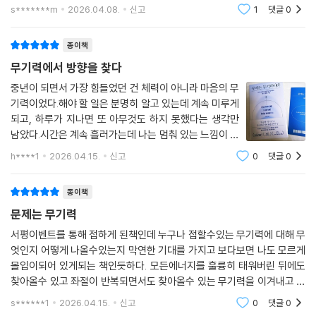
무기력 이후의 완전히 새로운 삶을 상상하라!
않는 삶에 지친 사람-번아웃을 겪고 방향을 잃은 사람-6
s*******m
2026.04.08.
신고
1
댓글
0
확신을 얻고, 삶을 주체적으로 이끌어가는 자율성을 느낀다. 동시에 내 실
7만 유튜브 채널 주언규 PD 강력 추천 도서가 궁금한 사
력이 한 단계 더 성장했다는 뿌듯한 만족감 역시 스키마를 통해 확인한다.
람요즘 들어 이유 없이 몸이 무겁고 멍하니 허
누구나 살다 보면 무기력을 만날 수 있다. 실직, 사업 실패, 관계의 파탄….
이러한 감각이 바로 ‘유능감’이다. 일을 지속할수록 차오르는 유능감은 그
종이책
이유는 셀 수 없이 많다. 그러니 그것을 자신의 무능이나 게으름으로 몰아
일에 더 깊이 몰입하게 만든다. 우리가 어느 한 분야에 숙달될수록 무기력
무기력에서 방향을 찾다
갈 필요는 없다. 무기력이라는 컴컴한 세계에 발을 들여놓았다 해도, 당신
의 늪에서 멀어질 수 있는 이유가 바로 여기에 있다.
만의 길을 찾으면 된다. 길이 없다면 만들며 나아가면 된다. 이 책은 그 여
중년이 되면서 가장 힘들었던 건 체력이 아니라 마음의 무
--- 「PART 4 자발성을 회복하라」 중에서
기력이었다.해야 할 일은 분명히 알고 있는데 계속 미루게
정을 함께하며 ‘살아내는’ 삶에서 ‘살아가는’ 삶으로 나아가도록 이끌어줄
되고, 하루가 지나면 또 아무것도 하지 못했다는 생각만
것이다.
곧게 뻗은 고속도로를 질주하는 자동차는 의외로 위험에 노출되기 쉽다.
남았다.시간은 계속 흘러가는데 나는 멈춰 있는 느낌이 반
평탄한 길은 목적지에 빠르게 닿게 해주지만, 자칫 운전자가 지루함에 빠
복됐다.그 상태에서 이 책 제목을 보자마자 멈췄다.문제는
하루를 그저 살아내는 인생을 떠올려보라. 두려움과 절망 속에서 겨우 버
h****1
2026.04.15.
신고
0
댓글
0
지거나 자만심에 속도를 높이다 큰 사고로 이어질 수 있기 때문이다. 반면
무기력이다.이건 단순한 문장이 아니라 지금 내 상황을 정
텨내는 나날은 아프고 슬프다. 반면 살아가는 삶은 다르다. 자기 인생의 진
확하게 짚어낸 말처럼 느껴졌다.이 책
굽이진 길은 제때 브레이크를 밟으며 속도를 조절해야 하기에, 조금 느리
짜 주인이 되어 주체적으로 선택하고 움직이는 삶이기 때문이다. 저자는
종이책
더라도 오히려 안전하게 통과할 수 있다. 우리의 인생도 마찬가지다. 무기
지금 무기력으로 고통받고 있더라도 반드시 그런 삶으로 나아갈 수 있다고
문제는 무기력
력에 침잠했던 시간은 분명 당신의 삶에 깊은 가르침을 남길 것이다. … 언
말한다.
젠가는 지금 이 무기력한 시간도 감사하게 여길 날이 분명히 올 것이다. 그
서평이벤트를 통해 접하게 된책인데 누구나 접할수있는 무기력에 대해 무
러니 당신이 지나온 여정, 그 모두를 긍정하라!
엇인지 어떻게 나올수있는지 막연한 기대를 가지고 보다보면 나도 모르게
무기력의 처절함을 온몸으로 겪어낸 이의 체험과 연구에서 나온 말이기에
몰입이되어 있게되는 책인듯하다. 모든에너지를 훌륭히 태워버린 뒤에도
--- 「PART 5 무기력에서 벗어날 수 있다」 중에서
더욱 설득력 있다. 당신은 생각보다 훨씬 강하다. 기어코 내면의 사자를 깨
찾아올수 있고 좌절이 반복되면서도 찾아올수 있는 무기력을 이겨내고 다
우고 인생이라는 모험을 향해 다시 나아가는 순간, 당신은 이전과 전혀 다
시 앞으로 나아가고 힘을 낼수 있게 하기위해서 알고있음 좋을 내용들이라
s******1
2026.04.15.
신고
0
댓글
0
른 모습으로 서게 될 것이다. 그 모든 시간을 지나온 저자가 말한다. “무기
추천하고 싶다. 오