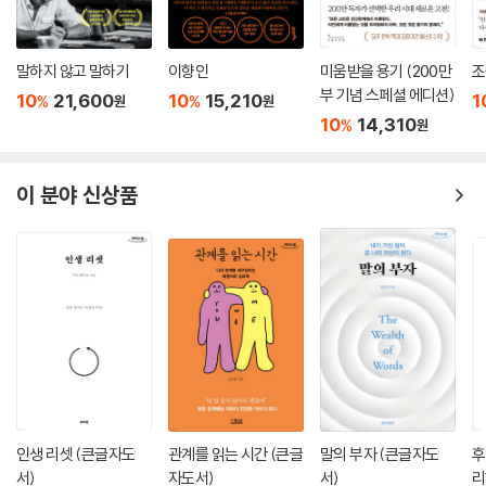
말하지 않고 말하기
이향인
미움받을 용기 (200만
조
부 기념 스페셜 에디션)
10
21,600
10
15,210
1
%
%
원
원
10
14,310
%
원
이 분야 신상품
인생 리셋 (큰글자도
관계를 읽는 시간 (큰글
말의 부자 (큰글자도
후
서)
자도서)
서)
리