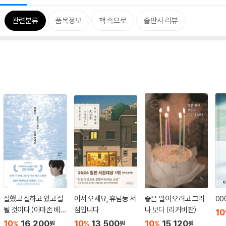
관련분류
품목정보
책 속으로
출판사 리뷰
잘했고 잘하고 있고 잘
어서 오세요, 휴남동 서
좋은 일이 오려고 그러
00
될 것이다 (아마존 베스
점입니다
나 보다 (리커버판)
10
트셀러 기념 전면 개정
10
16,200
10
13,500
10
15,120
%
%
%
원
원
원