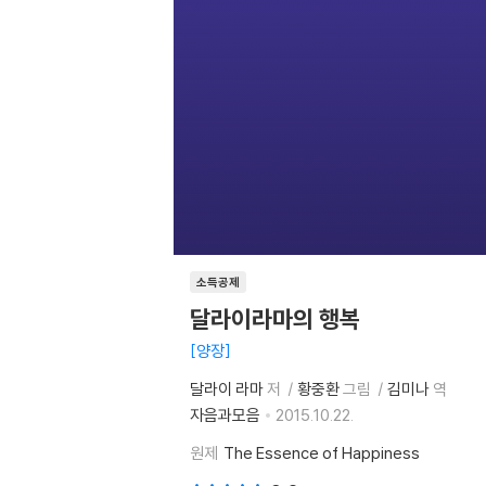
소득공제
달라이라마의 행복
양장
달라이 라마
저
황중환
그림
김미나
역
자음과모음
2015.10.22.
원제
The Essence of Happiness