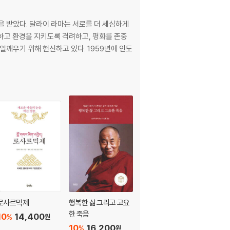
을 받았다. 달라이 라마는 서로를 더 세심하게
하고 환경을 지키도록 격려하고, 평화를 존중
일깨우기 위해 헌신하고 있다. 1959년에 인도
로사르믹제
행복한 삶 그리고 고요
단 하나뿐인 우리의 집
한 죽음
10
14,400
10
13,950
%
%
원
원
10
16,200
%
원