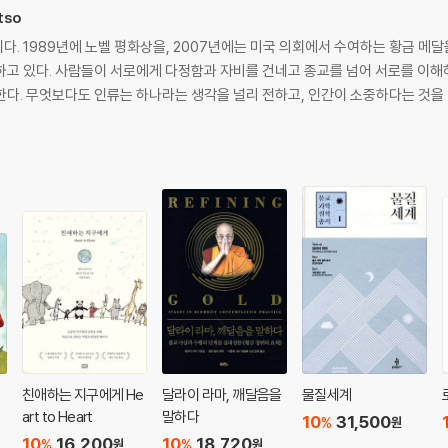
tso
. 1989년에 노벨 평화상을, 2007년에는 미국 의회에서 수여하는 황금 메달
하고 있다. 사람들이 서로에게 다정함과 자비를 건네고 종교를 넘어 서로를 이해
다. 무엇보다도 인류는 하나라는 생각을 널리 전하고, 인간이 소중하다는 것을 
친애하는 지구에게 He
달라이 라마, 깨달음을
물질세계
art to Heart
말하다
10
31,500
%
원
10
16,200
10
18,720
%
%
원
원