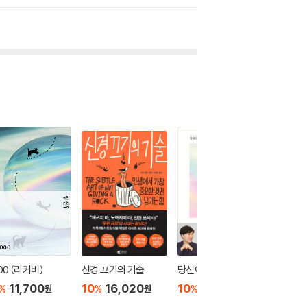
00 (리커버)
신경 끄기의 기술
당신이 옳다
아낌없이
11,700
10
16,020
10
16,650
10
1
%
%
%
%
원
원
원