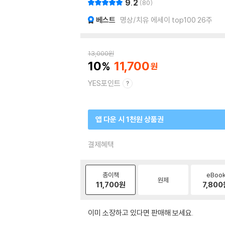
9.2
80
베스트
명상/치유 에세이 top100 26주
13,000
원
10
11,700
YES포인트
앱 다운 시 1천원 상품권
결제혜택
종이책
eBoo
원제
11,700
원
7,800
이미 소장하고 있다면 판매해 보세요.