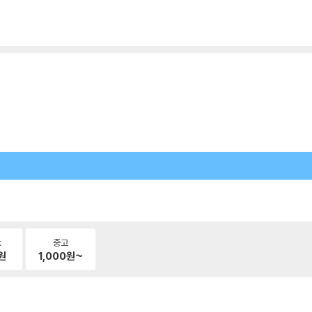
k
중고
원
1,000
원~