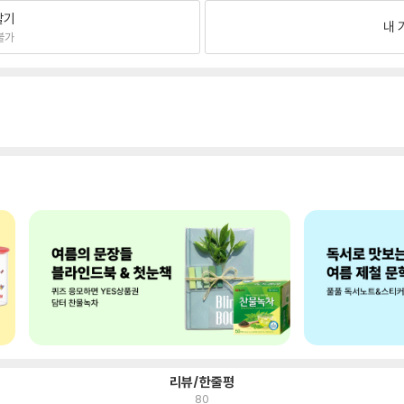
팔기
내 
불가
리뷰/한줄평
80