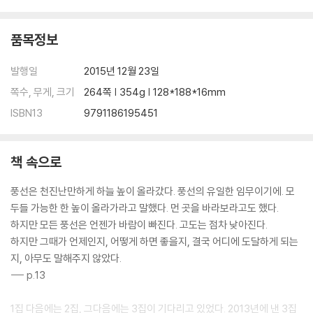
WALD
언젠가 오키나와에서
품목정보
2014년 12월의 어느 날
토쿠미츠 커피
발행일
2015년 12월 23일
핸드워시 사이코
2014년 12월의 다른 어느 날
쪽수, 무게, 크기
264쪽 | 354g | 128*188*16mm
금선사
ISBN13
9791186195451
스님과의 차담
2015년 3월의 어느 날
정신과
책 속으로
탈진증후군
풍선은 천진난만하게 하늘 높이 올라갔다. 풍선의 유일한 임무이기에. 모
2015년 5월의 어느 날
두들 가능한 한 높이 올라가라고 말했다. 먼 곳을 바라보라고도 했다.
2015년 5월의 다른 어느 날
하지만 모든 풍선은 언젠가 바람이 빠진다. 고도는 점차 낮아진다.
하지만 그때가 언제인지, 어떻게 하면 좋을지, 결국 어디에 도달하게 되는
4장 창 작 과 소 비
지, 아무도 말해주지 않았다.
--- p.13
음악과 글
이냐리투 감독의 악담
1집 다음에는 2집, 그다음에는 3집이 기다리고 있었다. 2013년에 낸 3집
운동탐방기