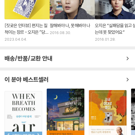
[짓궂은 인터뷰] 편지는 질
잘해봐야 나, 못해봐야 나
오지은 “실패담을 읽고 
척이는 장르 - 오지은 『당신
는데 못 찾았어요”
2016.08.30.
께』
2023.04.04.
2016.01.28.
배송/반품/교환 안내
이 분야 베스트셀러