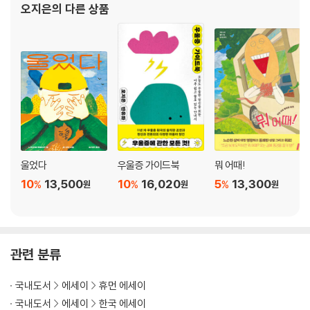
여행 후에 일어나는 것들
오지은
의 다른 상품
작아지는 날
2014년 4월의 어느 날
공포에 대하여
밤의 고백
로빈 윌리엄스의 죽음
때로는
2014년 6월의 어느 날
자신을 좋아할 수 없다는 것
작은 결론
울었다
우울증 가이드북
뭐 어때!
10
13,500
10
16,020
5
13,300
3장 사 막 을 건 너 는 법
%
%
%
원
원
원
별 볼 일
인간은 어리석고
홋카이도
관련 분류
청춘과 홋카이도
큰 늪, 오오누마 11월 22일
국내도서
에세이
휴먼 에세이
오오누마 생활
국내도서
에세이
한국 에세이