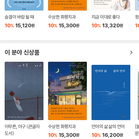
숨결이 바람 될 때
수상한 화평치과
지금 이대로 좋다
정
10
15,120
10
15,300
10
13,320
1
%
%
%
원
원
원
이 분야 신상품
아무튼, 야구 (큰글자
수상한 화평치과
언어의 삶 삶의 언어
[
도서)
문
10
15,300
10
16,200
%
%
원
원