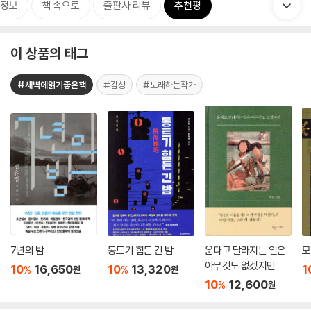
정보
책 속으로
출판사 리뷰
추천평
이 상품의 태그
#새벽에읽기좋은책
#감성
#노래하는작가
7년의 밤
동트기 힘든 긴 밤
운다고 달라지는 일은
모
아무것도 없겠지만
10
16,650
10
13,320
1
%
%
원
원
10
12,600
%
원