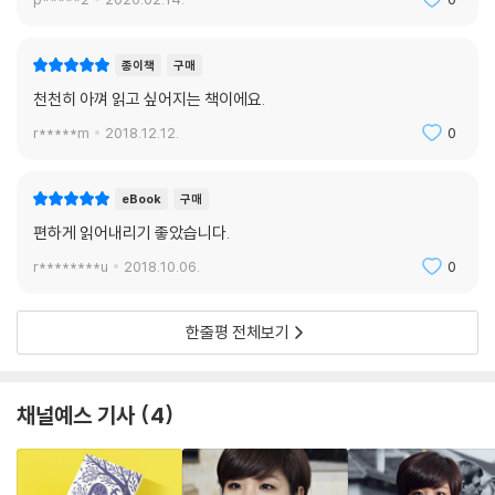
마음을 마주한다. 그리고 이렇게 말한다. “어둠을 바라보는 이유는 어둠이
그곳에 존재하기 때문이다.” 존재하는 것들을 애써 부정하지 않고 담담히
종이책
구매
바라본 그는 다시 이렇게 말한다. “괜찮은 척하지 않고, 이해하려는 노력도
천천히 아껴 읽고 싶어지는 책이에요.
하지 않을 것.”
그의 이런 솔직한 기록과 고백은, 반짝이는 빛도 설렘도 더 이상 찾아오지
r*****m
2018.12.12.
0
않는 어른의 세계에 홀로 서서 막막해하는 우리의 마음을 위로한다. 모든
책들이 이야기하는 설렘의 반대편에 서 있는 사람들에게 이 책은 또다른
eBook
구매
위로의 공간이 되어준다.
그의 위로는 특별하다. ‘다 괜찮다’라고 말하지 않는다. 100퍼센트 완벽한
편하게 읽어내리기 좋았습니다.
것만이 행복해지는 게 아님을 알려준다. 50퍼센트에서 단 1퍼센트만 더 행
r********u
2018.10.06.
0
복해도, 행복해할 줄 안다. 그가 어른으로서 마주한 막막함은 아이러니하
게도 어른이 아니었기에 그래서 체념하지 않았기에 빛이 난다.
한줄평 전체보기
그 빛을 나누고 싶은 그는 우리에게 이렇게 말을 건넨다. “같이 걸을래
요?”
채널예스 기사
4