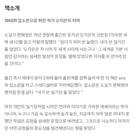
책소개
SNS와 입소문으로 퍼진 작가 오지은의 저력
소설가 편혜영은 작년 연말에 출간된 뮤지션 오지은의 산문집 [익숙한 새
벽 세시]를 읽고 이렇게 말했다. “읽다가 여러 번 놀랐다. 내가 쓴 일기인
줄 알았다. ‘오지은은 저 너머 두 세계 사이에 사는구나.’ 그 세계로 가본 사
람만 감지하는 섬세한 발성의 문장들. 옆에 있었다면 저자를 꼭 안아주었
을 것이다.”
출간 즉시 에세이 분야 2위에 올라 출판계를 깜짝 놀라게 한 이 책은 sns
와 입소문을 타고 스테디셀러로 자리매김했다. 입소문은 소설가 편혜영의
평처럼 한결 같다. “내가 쓴 일기인 줄 알았다.”
마치 개인의 일기장처럼 사적인 언어와 이야기로 가득한 에세이라는 뜻이
아니라, 누구나 가슴 속 깊숙하게 숨겨 놓은, 지금까지 차마 말로 꺼내지 못
했던 하찮은 감정을 섬세한 문장으로 벼려냈고, 그것으로 사소하다 여겨지
던 어떤 감정들의 중요성을 발견해냈다는 평을 받았다.