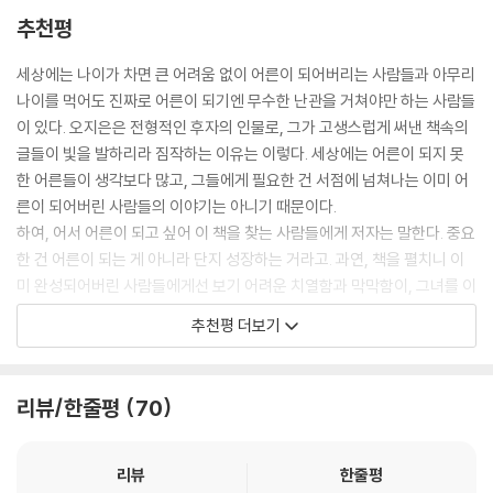
무엇일까.
존재하는 빛’을 드러냈다. 독자들이 찾아준 이 책 본연의 모습을 특별판 표
추천평
--- p.45
지에 고스란히 담은 것이다.
세상에는 나이가 차면 큰 어려움 없이 어른이 되어버리는 사람들과 아무리
지금 내가 생각하는 우울은 노천 온천의 따뜻한 물에 몸을 담그고 머리 위
두번째는 ‘낭독의 발견’이다. 독자와의 만남의 자리에서 저자는 우연히 ‘낭
나이를 먹어도 진짜로 어른이 되기엔 무수한 난관을 거쳐야만 하는 사람들
로 떨어지는 눈송이가 차갑다 하는 고작 그런 것이 아닌가.
독의 시간’을 나누었는데, 함께 한 독자들이 몰래 훌쩍이거나 눈시울을 붉
이 있다. 오지은은 전형적인 후자의 인물로, 그가 고생스럽게 써낸 책속의
의심이 들기도 한다.
히곤 했다고 한다. 이에 저자는 대림미술관에서 산문집 [익숙한 새벽 세
글들이 빛을 발하리라 짐작하는 이유는 이렇다. 세상에는 어른이 되지 못
--- p.61
시] 낭독으로만 이루어진 콘서트를 열기도 했다.
한 어른들이 생각보다 많고, 그들에게 필요한 건 서점에 넘쳐나는 이미 어
른이 되어버린 사람들의 이야기는 아니기 때문이다.
씩씩한 걸음걸이는 이미 사라졌는데
[익숙한 새벽 세시]는 눈으로 읽을 때와 누군가의 목소리를 통해 들었을
하여, 어서 어른이 되고 싶어 이 책을 찾는 사람들에게 저자는 말한다. 중요
노련한 걸음걸이는 아직 배우지 못했네.
때의 경험과 공감의 진폭이 다른 책이다. 독서와 낭독, 이 두 가지 경험을
한 건 어른이 되는 게 아니라 단지 성장하는 거라고. 과연, 책을 펼치니 이
--- p.67
모두 선사하는 오디오 특별판에 대한 독자들의 요청이 많았고, 이에 저자
미 완성되어버린 사람들에게선 보기 어려운 치열함과 막막함이, 그녀를 이
가 직접 낭독하고 레코딩하여 ‘낭독 특별판’을 제작하게 되었다. 이 씨디에
렇게 어른이 아니라서 빛나게 해주고 있지 않은가.
추천평 더보기
는 저자가 선별한 23개의 이야기가 1시간가량의 분량으로 담겨 있다.
사인회 & 3년 만의 음반 발매 소식
이석원 (『보통의 존재』 작가)
리뷰/한줄평
70
올해 1월 교보문고 광화문점 사인회에 이어, 특별판 발간을 기념하여 오는
4월 30일 반디앤루니스 신세계 강남점에서 사인회를 갖는다. 또한 뮤지
읽다가 여러 번 놀랐다. 내가 쓴 일기인 줄 알았다. ‘오지은은 저 너머 두 세
션으로서 오지은은 3집 발표 이후 3년 만에 ‘오지은서영호’ 프로젝트팀으
리뷰
한줄평
계 사이에 사는구나.’ 그 세계로 가본 사람만 감지하는 섬세한 발성의 문장
로 [작은 마음] 앨범을 발매한다. 산문집 [익숙한 새벽 세시] 원고를 탈고