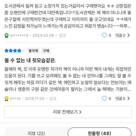
바라본다. 그렇게 당연하게 나이를 받아들인다. 그리고 단순히 나이를 먹
도서관에서 빌려 읽고 소장가치 있는거같아서 구매햇어요 ㅎㅎ 산문집은
었다는 이유로 원하지 않아도 어른이 되어간다.
좀 오랜만에 구매한건데 대만족입니다!!!도서관책은 제 책이 아니니까 좋
아직은 젊고 밝은 빛 속에서 만난 나 자신이 어느 날 ‘형편없다’ 느껴져 좌
은구절에 사진찍어두엇는데 구매하고 이리저리 줄 긋고잇네요 ㅋㅋ제가
절할 때, 세상은 그것을 다음 단계로 가기 위한 성장통이라며 토닥인다. 더
느낀 감정을 작가님이 느껴가는게 공감이되고 위로가 됏습니다~~하루하
이상 성장할 것도 없는 회색의 세계에서 만난 나 자신이 ‘형편없어 보인
루 조금씩 읽어가는거 좋은거같아요 마음이 편안해져요다들 한 번 읽어보
w******3
2024.02.08.
신고
0
댓글
0
다’면 이는 해답이 없는 막막함이다.
시길 추천합니당!!!
오지은은 이 막막함을, 보통의 어른들이 그러는 것처럼 체념하듯 흘려보내
종이책
구매
지 않기로 한다. 이 책의 진가가 발휘되는 지점이다.
“열심히 하면 돌이 없는 또는 돌이 굉장히 적은 길을 걸을 수 있을 것”이라
볼 수 없는 내 뒷모습같은.
고 애써 토닥이며 거짓된 성장을 권하는 어른이 되지 않기로 한다. 대신 그
올해의 책, 또 아주 유명한 작가의 책이 아니라 이런 책이 내게는 직접적인
는 이렇게 말한다. “길 앞에 놓여 있는 돌을 치우면 다른 돌이 또 나타난
도움이 된다. 기를 쓰고 보려해도 볼 수 없는 내 안의나를 그래도 잘 볼 수
다.” 그리고 내친 김에 더 나아간다. “그 돌은 더 크고, 더 단단히 땅에 박혀
잇게 해주는 마음 리더기 같은 책. 예민하고 눈앞의 일보다는 안보이는 예
있다.” 오지은은 이 책에서 어디까지 가려는 것일까. 독자라면 조금 겁이
술이나 영혼의 구원 같은 것에마음이 팔리는 그래서 늘 헤매는 기분이고
난다.
몸을 움직이는 것이 힘들고일상의 자잘하고 의미없어 보이는 행위들을 당
a***s
2018.11.06.
신고
0
댓글
0
연하게 반복하
그러나 그는 이 책을 쓰면서 삶이 숨기고 있는 비밀에 가까이 다가가려 용
기를 낸 것이다. 그는 회색의 세계, 성장이 없는 세상, 단단하게 박힌 돌이
리뷰 전체보기
가득한 길을 용기 있게 대면하여 얻어진 것들로 우리에게 말을 건넨다. 그
말은 세상이 하찮다 여긴 마음과 그런 작은 마음을 드러내면 살아남지 못
할 것이라는 큰 외침의 방패막이 되어준다. 그래서 그가 체념 대신 용기를
리뷰
22
한줄평
48