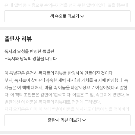
은 내 앨범 중 처음으로 손익분기점을 넘지 못한 앨범이었다. 일을 했는데
무라카미 하루키의 악담
수익이 나지 않는다, 그 스트레스는 어마어마했다. 취미가 아닌 직업인이
미스터 무라카미
책 속으로 더보기
기에 당연한 일이다.
스티븐 킹 선생의 악담
길 앞에 놓여 있는 돌을 치우면 다른 돌이 또 나타난다. 그 돌은 더 크고, 더
동경에 대하여
단단히 땅에 박혀 있다. 계속 이렇게 돌밭을 걸어야 한다는 사실을 뒤늦게
나의 음악을 듣는 당신께
출판사 리뷰
깨닫고, 내 안의 중학생은 큰 배신감을 느꼈다. 열심히 하면 돌이 없는 또는
하면 안 되는 것들에 대하여
돌이 굉장히 적은 길을 걸을 수 있을 것이라고 어른들이 진지한 표정으로
한계에 대하여
독자의 요청을 반영한 특별판
말해왔기 때문이다.
솔직함에 대하여
-독서와 낭독의 경험을 나누다
--- p.28-29
딜레마
꿈에 대하여
이 특별판은 온전히 독자들의 리뷰를 반영하여 만들어진 것이다.
추운 겨울에 외투가 없다면 아마 불행하다는 생각이 들겠지. 그런데 외투
스너프킨과 무민
첫째, 독자들이 찾아낸 [익숙한 새벽 세시]의 가치를 표지에 반영했다. 독
를 두 벌 샀다고 두 벌분의 행복이 느껴지지는 않는다. 자본주의의 셈법이
어떤 생일
자들은 이 책에 대해서, 마음 속 어둠을 바깥세상으로 이끌어냈다고 말한
이상하다는 증거이다. 그렇게 매력적이었던 외투는 진열장에서 이동하여
여전한 것들
다. 이 책의 초판본은 겉면이 ‘흰색’이다. 어둠은 그 밑, 속표지에 있었다. 특
내 방 옷장에 걸리는 순간 보통의 외투가 되었다.
작은 마음
별판에선 이 어둠을 독자들의 리뷰대로 전면에 드러냈다.
--- p.37
이사
저자 오지은은 이미 이 책에 “빛이 어둠을 헤치게도 어둠이 빛을 덮어버리
편지
게 두지도 않을 거예요.”라고 밝혔다. 그의 말처럼, 어둠도과 빛을 모두 끌
출판사 리뷰 더보기
바로 그 팬케이크. 내가 먹고 싶었던 건 바로 이것이었고 정확히 그 맛이 나
어안은 삶에 대한 밸런스가 돋보이는 에세이라는 평가를 받은 이 책은, 초
를 실망시켰다. 그리워하던 것 그대로였는데 실망하게 되는 이 얄팍함은
e p i l o g u e 생 각 한 다
판본에서 ‘빛의 뒷면에 있는 어둠’을 드러냈다면, 특별판에서는 ‘어둠 속에