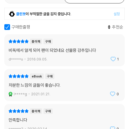
선택했다는 사실이 우리에게 새삼 힘이 된다.
클린봇
이 부적절한 글을 감지 중입니다.
설정
설렘의 반대편에 서 있는 사람들을 위해
구매한줄평
추천순
그가 선택한 회색 세계를 마주하는 방법은 ‘혼자서 가만히 자신을 관찰하
는 것’이다. 이곳이 아닌 저곳으로 떠나 멍하니 천장만 바라보는 날들이 반
종이책
구매
복될지라도 그 시간이 의미 없다 생각하지 말 것, 결코 허투루 흘려보내지
비독에서 알게 되어 팬이 되었네요 선물용 강추입니다
말 것. 이것은 이 책의 절반을 차지하는 강령이나 전략적인 선택은 아니다.
회색의 세계에 살게 된 그에게 계획과 전략은 “내일은 꼭 팬케이크를 먹고
d*****u
2016.09.05.
1
싶다”는 작은 욕망이 다음 날이면 사라지듯, 부질없는 것이기 때문이다.
그는 꼬박 2년이라는 시간을 회색의 세계에서 지내며, 할 수 있는 모든 것
eBook
구매
들을 실험해본다. 그리고 그것을 이 책에 남김없이 기록했고, 조금씩 떠밀
차분한 느낌의 글들이 좋습니다.
리듯 어른이 되어가는 우리에게 그의 기록은 일종의 실용서로 읽힌다.
이런 식이다. 어린시절 즐겨 찾던 곳, 좋아했던 장소로 떠난다. 그리고 여행
l*****g
2021.01.21.
0
을 떠나는 사람들이 그러하듯 다음날 들러야 할 맛집이나 명소들을 검색하
며 설레는 마음으로 잠든다. 마치 어린시절의 나와 나이를 먹은 지금의 내
종이책
구매
가 그렇게 많이 다르지 않음을 증명이라도 하듯이 말이다. 그러나 그는 금
만족합니다
세 그런 마음으로 잠들려 노력했음을 알게 된다. 다음날 아침 더 이상 설레
지 않는 자신과 마주하며 황망해한다. 그럼에도 길을 나선다. 설레지 않는
p*****2
2020.02.14.
0