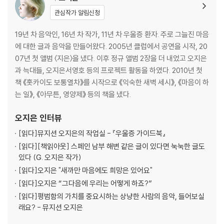
상자열기
관심작가 알림신청
교토, 영화의 날
감정의 사치
19년 차 음악인, 16년 차 작가, 11년 차 우울증 환자. 주로 그늘진 마음
2014년 3월의 어느 날
에 대한 글과 음악을 만들어왔다. 2005년 클럽에서 공연을 시작, 20
성장에 대하여
07년 첫 앨범 〈지은〉을 냈다. 이후 정규 앨범 2장을 더 내었고 오지은
성장에 대하여 2
과 늑대들, 오지은서영호 등의 프로젝트 활동을 하였다. 2010년 첫
절름발이
책 《홋카이도 보통열차》를 시작으로 《익숙한 새벽 세시》, 《마음이 하
교토, 단발
는 일》, 《아무튼, 영양제》 등의 책을 냈다.
겁쟁이
교토, 산책
오지은
인터뷰
교토, 배움
[읽다]
뮤지션 오지은의 작업실 - 『우울증 가이드북』
2014년 3월의 다른 어느 날
[읽다]
[책읽아웃] 스페인 남부 해변 같은 글이 있다면 눅눅한 글도
교토, 꽃
있다 (G. 오지은 작가)
어쩌면
[읽다]
오지은 "새까만 마음에도 희망은 있어요"
[읽다]
오지은 “그다음에 우리는 어떻게 하죠?”
2장 밤 의 노 래
[읽다]
평범함의 가치를 중요시하는 상냥한 사람의 음악, 들어보실
래요? - 뮤지션 오지은
부끄러움