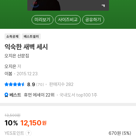
미리보기
사이즈비교
공유하기
소득공제
베스트셀러
익숙한 새벽 세시
오지은 산문집
오지은
저
이봄
2015.12.23.
8.9
판매지수
282
70
베스트
휴먼 에세이
22위
국내도서 top100 1주
13,500
원
10
12,150
YES포인트
670원 (5%)