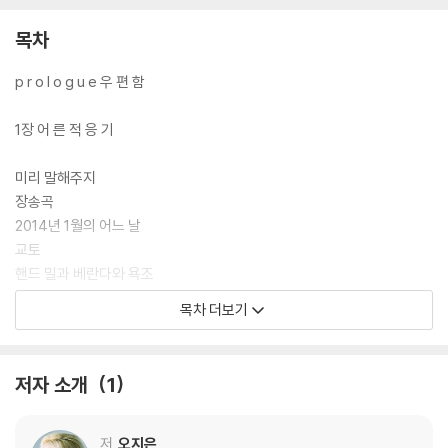
목차
p r o l o g u e 우 편 함
1장 어 른 적 응 기
미리 말해주지
장송곡
2014년 1월의 어느 날
교토
핸드 밀과 베란다와 욕조
교토, 수첩의 날
목차 더보기
교토, 욕망의 날
팬케이크 단상
욕망에 대하여
저자 소개
1
어느 날의 우문현답
5%
상추쌈 같은
저
오지은