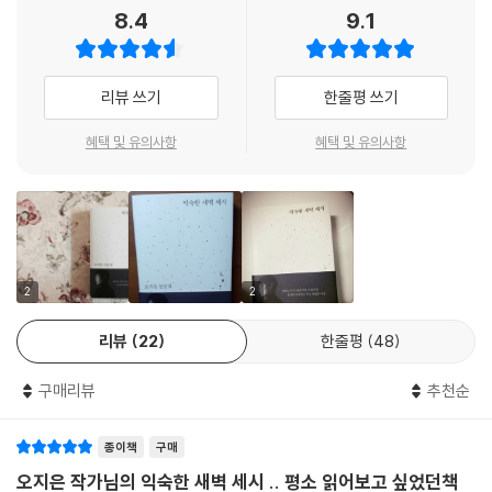
들. 옆에 있었다면 지은 씨를 꼭 안아주었을 것이다.
8.4
9.1
하자마자 마법처럼 곡이 써졌다는 그의 이번 앨범은 자신의 산문집과 닮아
편혜영 (소설가)
있다.
리뷰 쓰기
한줄평 쓰기
서른다섯 오지은의 어른 적응기
혜택 및 유의사항
혜택 및 유의사항
서른다섯의 가수 오지은은 이 책을 이런 말로 시작한다.
“시작은 어디였을까. 3집을 내기 전부터 어렴풋이 눈치채고 있었다. 무언
가가 죽어가고 있었다. 앨범을 만들 때의 내 마음은 장송곡을 만드는 기분
과 흡사했다. 정확하게 무엇이 나를 떠나고 있는지 알지 못한 채, 노래를 만
들고, 녹음을 하고, 공연을 하면서 나의 세계가 천천히 회색이 되어가는 것
을 바라보았다.”
2
2
“음악을 들을 수 없게 되었다. 그다음은 영화, 그다음은 책, 그다음은 사람
을 만날 수 없게 되었다.”
리뷰
22
한줄평
48
그리고 회색의 세계에서 바라본 “나라는 사람은 형편없었다”라고 말한다.
나이만 어른인 게 아니라, 이제는 정말 어른의 세계를 마음으로 만난 사람
구매리뷰
추천순
의 두려움에 찬 고백이다.
살면서 우리는 예전에 반짝하고 빛나던 것들이 조금씩 빛을 잃어가는 상황
종이책
구매
과 마주하게 된다. 흐르는 시간 속에서 하나둘 퇴색하는 것들을 체념하듯
오지은 작가님의 익숙한 새벽 세시 .. 평소 읽어보고 싶었던책