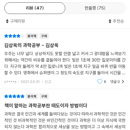
여정 또한 시보다 더 큰 상상력과 창의력을 요할 수밖에 없다. 다만 그동안
리뷰
47
한줄평
75
그 설명이 더럽게 재미없고 난해했을 뿐이다. 이 책이 나옴으로써 이제 시
과학을 배우려면 다른 책을 보고,
는 폭삭 망하게 생겼다. 그 대신 시는 비로소 자신을 이해해주는 엄청난 친
과학으로 통찰하려면 이 책을 봐야 한다.
구매리뷰
추천순
구를 곁에 두게 된 셈이다.
책이 말하는 과학공부란 태도이자 방법이다.
- 정재찬 (한양대 국어교육과 교수, 한국문학교육학회 회장, 『시를 잊은 그대에게』 저
종이책
구매
자)
과학은 결국 인간과 세계를 들여다보는 것이다. 따라서 ‘과학적인 것’은 ‘인
김상욱의 과학공부 - 김상욱
간적인 것’, ‘비과학적인 것’은 ‘비인간적인 것’이다. 과학은 더 이상 지식에
우주는 너무 넓다. 상상하지도 못할 만큼 넓고 커서 그 광대함을 느껴보기
아직 예술의 정체에 대해 혼란스러워 하던 젊은 시절, 소설가가 쓴 엔트로
국한되지 않는다. 과학은 합리적으로 세상을 보는 방법이고, 그 속에서 세
위해서는 약간의 비유를 곁들여야 한다. 빛은 1초에 30만 킬로미터를 간
피와 예술과의 상관관계에 관해 쓴 책을 읽고 큰 깨달음을 얻은 적이 있었
상의 모든 문제 해결을 위한 실마리를 찾는 것이다. 이것이 김상욱이 말하
다. 지구의 둘레가 약 4만 킬로니까 빛은 1초에 지구 일곱 바퀴 반을 이동
다. 수학도 물리학도 전공하지 않은 소설가가 어떻게 비전공분야와 예술을
는, 너무도 간결하고 명확한 과학적 사고방식이다.
할 수 있다. 영화에서 슈퍼맨이 그 정도의 속도로 지구를 돌아서 시간을 거
연결할 수 있었을까. 그 소설가의 나라에 수학과 물리, 예술과 문학, 현실세
과학을 기술적 측면으로만 본다면 과학은 사고방식이 될 수 없으며, 인문
꾸로 거슬러 과거로 돌아간다. 영화적 상상력이지만 상대성이론을 부분적
계와 빅뱅을 연결하여 쉽게 설명해주는 이런 책이 존재하지 않았다면 불가
c****s
2021.03.31.
신고
6
댓글
0
학과 함께 갈 수 없다. 과학 기술에 실제 세상에 적용될 때, 종종 인문학이
으로 대입하면
능한 일이었을 것이다.
문제를 제기하고 해결 방법으로서 역할을 한다. 마찬가지로 정치, 사회, 문
종이책
구매
화가 갖는 문제에 과학이 해결 방법으로 관여할 수 있어야 한다. 과학과 인
- 홍성민 (예술가, 계원조형예술대학 융합예술과 교수)
문학을 같은 출발선 위에 둘 때, 과학과 인문학이 함께할 수 있는 것이다.
책이 말하는 과학공부란 태도이자 방법이다
과학적 영감에서 철학적 통찰을 이끌어내고, 과학에서 삶의 해답을 찾는
문·사·철을 꿰뚫는 단단한 인문 교양에 뿌리 내린 비판적 지성. 이런 비판적
과학은 결국 인간과 세계를 들여다보는 것이다 따라서 과학적인 것은 인간
것. 우리가 사는 세상과 맞닿아 있는 과학을 가까이하는 것. 과학과 인문학
지성이 현장의 과학자라면 얼마나 멋있을까? 나는 이 책을 읽으면서 항상
적인 것 비과학적인 것은 비인간적인 것이다 과학은 더 이상 지식에 국한
이 소통하는 것. 이것이 앞으로의 인문학이자, 과학을 포함한 진정한 인문
꿈꿨던 그런 과학자가 바로 옆에 있었음을 새삼 깨달았다. 더 늦기 전에, 한
되지 않는다 과학은 합리적으로 세상을 보는 방법이고 그 속에서 세상의