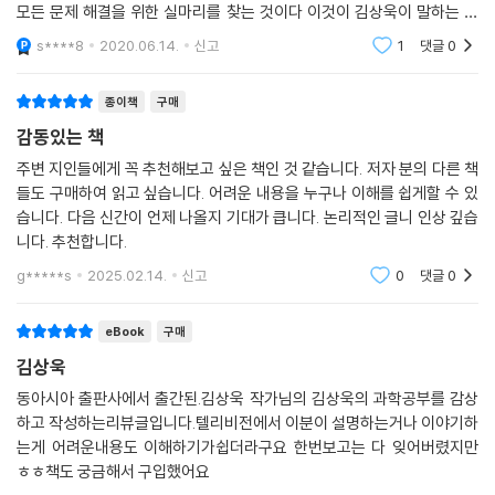
학이 될 것이다.
모든 문제 해결을 위한 실마리를 찾는 것이다 이것이 김상욱이 말하는 너
국을 대표하는 ‘과학자 지식인’ 김상욱 박사를 만나 보자.
무도 간결하고 명확한 과학적 사고방식이다과학을 기술적 측면으로만 본
s****8
2020.06.14.
신고
1
댓글
0
- 강양구 (프레시안 부국장)
다면 과학은 사고방식
상식적인 사회를 위한 물리학자의 외침
과학으로 생각하라!
종이책
구매
과학을 쉽게, 그리고 정확하게 설명하는 김상욱 교수의 능력은 내겐 ‘넘사
벽’이다. 그가 얘기하는 과학은 함께 살아가는 우리 사회 누구나 알아야 하
감동있는 책
‘이해한다’는 것은 우리가 기존에 알고 있던 지식에 새로운 지식이 합류하
는 교양이다. 우리 사회의 진솔한 속얘기는 덤이다.
는 것이다. 그렇다 보니 상대성이론이나 양자역학과 같은 일반 상식에서
주변 지인들에게 꼭 추천해보고 싶은 책인 것 같습니다. 저자 분의 다른 책
- 김범준 (성균관대 물리학과 교수, 한국복잡계학회 회장, 『세상물정의 물리학』 저자)
들도 구매하여 읽고 싶습니다. 어려운 내용을 누구나 이해를 쉽게할 수 있
어긋나는 과학은 일반인들에게 이해하기 힘든 존재일 수밖에 없다. 게다가
습니다. 다음 신간이 언제 나올지 기대가 큽니다. 논리적인 글니 인상 깊습
인간의 상상과 감정, 무지(無智)는 세상을 똑바로 보는 것을 방해한다.
니다. 추천합니다.
『김상욱의 과학공부』 제1장 “과학으로 낯설게 하기”에서는 세상을 낯설게
좋은 과학자는 많고 좋은 글쟁이도 많다. 이 둘을 겸하는 사람은 드물다. 나
보고 다르게 보는 방법을 훈련하며 과학적 사고방식으로 첫걸음을 내딛는
아가 글에 과학과 인문, 양면의 통찰을 쉽고도 진하게 담는 이는 더 귀하다.
g*****s
2025.02.14.
신고
0
댓글
0
다.
김상욱 교수가 바로 그 사람이다.
eBook
구매
- 원종우 (‘과학과 사람들’ 대표)
제2장 “대한민국 방정식”에서는 한국 사회에 존재하는 신화와 공포를 파
김상욱
헤친다. 앞서 말했듯이 ‘비과학적인 것’은 ‘비인간적인 것’이다. 과학이 이
김상욱 교수는 《과학동아》의 기고 요청에 늘 관점과 철학이 있는 글을 보
동아시아 출판사에서 출간된.김상욱 작가님의 김상욱의 과학공부를 감상
런 비인간적인 사실들에 눈감는다면 과학은 더 이상 철학이 아니다.
내왔던 좋은 필자였다. 지식을 쉽게 전달하길 거부하고 심오한 주제로 달
하고 작성하는리뷰글입니다.텔리비전에서 이분이 설명하는거나 이야기하
우리는 ‘어둠’이 존재한다고 생각하지만, 사실 어둠은 빛의 부재(不在)일
는게 어려운내용도 이해하기가쉽더라구요 한번보고는 다 잊어버렸지만
음질하는 솜씨가 놀라웠다. 그의 이번 책이 기대되는 이유이다.
뿐이다. 빛의 부재가 어둠이라는 실재(實在)가 되듯이, 사회를 향해 침묵
ㅎㅎ책도 궁금해서 구입했어요
- 윤신영 (《과학동아》 편집장)
하고 의로운 행위를 하지 않는 것도 불의(不義)라는 실재가 되어 돌아다