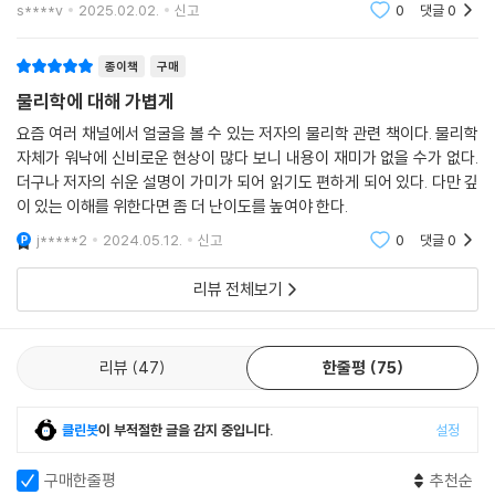
s****v
2025.02.02.
신고
0
댓글
0
니게 된다.
김상욱 교수는 부지런한 사람이다. 몸도 마음도, 그리고 지적으로도. 그래
종이책
구매
그렇다면 과학자는 과학적 사고방식을 통해 어떻게 세상을 보는가? 제3장
서 주변의 어떤 일이든 과학적으로 분석하는 일을 게을리 하지 않는다. 또
“나는 과학자다”는 과학자가 정치나 권력, 경제로부터의 유혹을 내던지며
한 김상욱 교수는 신념을 가진 사람이다. 과학이 세상을 구원할 것이라는,
물리학에 대해 가볍게
던지는 선언이다. 끊임없이 “나는 과학자인가?” 하고 물으며 비과학적인
정확히 말하면 과학을 이해하는 사람이 세상을 더 낫게 만들 거라는 신념.
요즘 여러 채널에서 얼굴을 볼 수 있는 저자의 물리학 관련 책이다. 물리학
논리에 빠지지 않도록 스스로를 경계하는 모습은 신념을 가진 철학자와도
그 두 가지가 합쳐져서 이 책이 탄생했다.
자체가 워낙에 신비로운 현상이 많다 보니 내용이 재미가 없을 수가 없다.
같다.
더구나 저자의 쉬운 설명이 가미가 되어 읽기도 편하게 되어 있다. 다만 깊
- 이강영 (경상대 물리교육학과 교수, 『LHC, 현대 물리학의 최전선』 저자)
이 있는 이해를 위한다면 좀 더 난이도를 높여야 한다.
물리학은 인문학의 질문에 어떻게 답할까? 인간의, 인간에 대한, 인간을
j*****2
2024.05.12.
신고
0
댓글
0
과학이 교양인 시대, 가장 뛰어난 교양을 갖춘 과학자의 글.
위한 탐구로서 과학은 언제나 인문학과 접점을 가지고 있었다. 제4장 “물
과학은 지식이 아니라 합리적으로 세상을 보는 방법이라는 말이 무슨 말인
리의 인문학”에서 물리학자 김상욱은 ‘어떻게 살 것인가?’라는 인류의 본
리뷰 전체보기
지 이해할 수 있다.
질적 질문에 ‘우주’로 답한다.
- 이강환 (서대문자연사박물관장)
우주의 모든 운동을 설명하는 뉴턴의 운동방정식(F=ma)은 단 네 개의 글
자로 이루어진 우주의 시(詩)이다. 우주는 먼 과거나 먼 미래를 내다보지
리뷰
47
한줄평
75
김상욱은 과학으로 똘똘 뭉친 사람이다. 이 책에는 그런 그의 머릿속에 꽁
않고, 자신의 바로 앞에 놓인 관계만을 생각하며 법칙에 따라 나아간다. 그
꽁 묶여 있던 과학이 삶의 모습을 하고 겸손하지만 단호하게 그 모습을 세
러면서 세상에 존재하는 모든 것을 만들어내는 것이다. 사람도 눈앞의 일
클린봇
이 부적절한 글을 감지 중입니다.
설정
상에 드러내는 성인식 같은 글들로 가득하다. 상식적인 사회를 향한 물리
을 향해 정확히 한 걸음을 내디딜 때 우주의 법칙대로 살아가는 것이 아닐
학자의 담백한 외침을 들어보자.
까.
구매한줄평
추천순