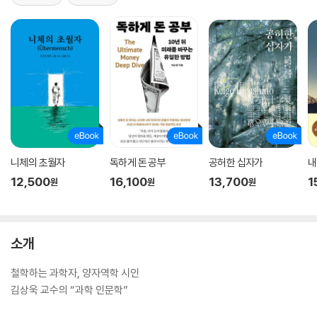
니체의 초월자
독하게 돈 공부
공허한 십자가
내
12,500
16,100
13,700
1
원
원
원
소개
철학하는 과학자, 양자역학 시인
김상욱 교수의 “과학 인문학”