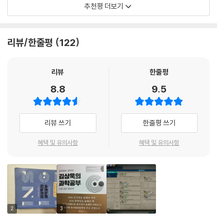
과 시간을 모두 보는 것이다. 사실 땅을 파보아도 시간여행을 하기는 마찬
이 충돌하는 이 나라에 대한 이야기는 술자리 안줏감이다. 광대한 우주와
추천평 더보기
한다. 한마디로 과학은 이미 상식이 된 것이다.
가지이다. 지층을 가로질러 과거로의 여행을 할 수 있기 때문이다. 결국 공
광년으로 표현되는 거리를 바탕으로 펼쳐지는 이야기는 흥미롭다. 과학자
간은 시간이다. --- pp.276-277
들 모임에 참여해 그이들과 친해지다 보니 아는 게 좀 늘어 과학 책도 읽게
과학공부는 철학공부이다! 지식은 덤이고 끝에는 질문이 남는다.
되었다. 아직도 잘 이해하지 못하는 대목이 있으나, 확실히 알게 된 것은 있
리뷰/한줄평
122
수식이 아니라 말로 된 과학책은 인문학의 토대이다.
우주는 먼 과거나 먼 미래를 알 필요 없이 자신의 바로 앞에 놓인 관계만을
다. 과학은 현대인이 반드시 익혀야할 교양이라는 사실이다. 이 점을 무시
생각하며 한 걸음, 한 걸음 나아간다. 우주는 심지어 앞과 뒤도 구분하지 않
하면 오늘 우리의 삶을 가능케 하는 많은 부분을 이해하지 못할 수 있고, 과
책은 이런 의도와 목적으로 쓰여 졌다. 과학 지식 자체를 심층적으로 습득
리뷰
한줄평
는다. 단지 자신과 시간적으로 인접한 두 지점의 관계만을 생각한다. 인접
학을 한낱 돈 되는 공부로만 여길 수도 있다. 더욱이 과학을 알게 되면 오만
하는 위해 다시 교과서를 꺼내 ‘공식들’과 ‘법칙들’을 외워야 하는 것이 아
한 두 지점은 나와 다르지만 무한히 가까운 장소이다. 우주는 그냥 성실히,
과 편견에서 벗어나 참된 앎의 세계에 이르는 방도를 늘 고민하게 된다.
8.8
9.5
니라, 우리에게 필요한 과학이라는 ‘시스템’을 포괄적으로 이해하는 것, 즉
아니, 어찌 보면 바보같이 이웃과의 관계만을 생각할 뿐이지만, 그 결과로
김상욱 교수는 양자역학을 전공하는 물리학자이면서 대중의 과학화와 과
‘과학적 사고방식’이다. 그리고 ‘과학적 사고방식’은 곧 철학이고 인문학이
세상에 존재하는 모든 것을 만들어간다.
학의 대중화에 애를 쓰는 저술가이기도 하다. 김 교수의 글을 읽다 보면 인
다.
사람도 마찬가지가 아닐까. 나와 맞닿은 사람들의 관계를 하나씩 확인하고
문적 통찰력에 무릎을 치고, 그 무엇인가의 근본에 대한 지적 호기심에 절
리뷰 쓰기
한줄평 쓰기
철학자 들뢰즈는 철학이 “자유로운 인간의 모습을 만드는 것” 이라고 했
공고히 해나갈 때, 먼 미래나 과거가 아니라 바로 앞의 일을 향해 법칙을 따
로 감탄하게 된다. 과학의 문은 열려 있는데, 어렵거나 몰라도 된다는 편견
다. 세상이라는 자연은 그저 법칙에 따라 움직일 뿐이다. 인간을 자유롭지
르듯 가야 할 곳으로 정확히 한 걸음을 내디딜 때 우리는 우주의 방식대로
혜택 및 유의사항
혜택 및 유의사항
의 문지기에 속아 문지방을 못 넘어서야 되겠는가. 김상욱 교수를 길라잡
못하게 만들고 불행하게 만드는 것은 상상으로 만들어진 신화(神話)와 공
살아가는 것이다.
이 삼아 과학과 그것의 진정한 정신은 무엇인지 함께 배워보길 소망한다.
포(恐怖)인 것이다. 같은 맥락에서 과학에 의한 설명은 종교와 경험 상식
--- p.294
이 말해주는 지혜와 충돌하기도 한다. 신화와 공포를 걷어내고, 자연 그대
- 이권우 (도서평론가)
로 세상을 이해하는 것이며 자연을 이해하는 것을 우리는 과학이라고 부른
다. 다시 들뢰즈를 상기한다면, 이렇게 철학은 과학이 되고 과학은 철학이
원래 자연이 시보다 더 아름답고 감동적이며 심지어 리드미컬한데다가 모
되는 것이다. ‘과학으로 생각하는 것’은 만들어진 신화와 공포를 거부하고,
호하기 짝이 없다. 그러니 그 외피 속에 감춰진 비밀을 찾아 나서는 과학적
2
3
자유로운 인간의 모습을 드러낸다는 점에서 ‘철학하는 것’이 된다.