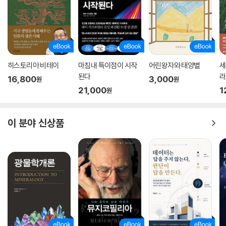
히스토리아 비테이
마침내 특이점이 시작
어린왕자와 태양별
세
된다
라
16,800
3,000
원
원
21,000
1
원
이 분야 신상품