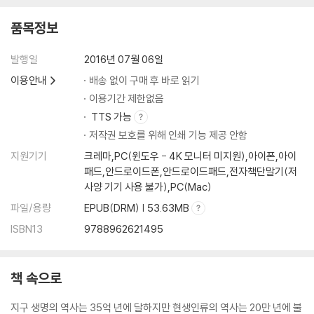
우주의 시
품목정보
기계가 거부하는 날
자유의지의 물리학
발행일
2016년 07월 06일
상상력을 상상하며
이용안내
배송 없이 구매 후 바로 읽기
후기
이용기간 제한없음
TTS 가능
저작권 보호를 위해 인쇄 기능 제공 안함
지원기기
크레마,PC(윈도우 - 4K 모니터 미지원),아이폰,아이
패드,안드로이드폰,안드로이드패드,전자책단말기(저
사양 기기 사용 불가),PC(Mac)
파일/용량
EPUB(DRM) | 53.63MB
ISBN13
9788962621495
책 속으로
지구 생명의 역사는 35억 년에 달하지만 현생인류의 역사는 20만 년에 불