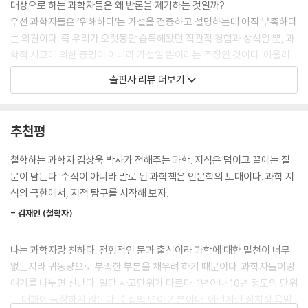
대상으로 하는 과학자들은 왜 반론을 제기하는 것일까?
다. 증거가 불충분할 때는 모른다고 말하며 판단을 유보하는 것이 과학적
우선 과학자들은 ‘위해하다’는 가설을 검증하고 설명하는데 아직 부족하다
인 자세이다. --- pp.126-127
는 의견이다. 즉 우리가 오랫동안 습득해왔던 직관적 경험과 상식일 뿐, 과
학적 사고에 의한 증명이 아니라 가설일 뿐이라는 주장인 것이다. 아울러
인간은 완벽하게 합리적이지 않다. 더구나 인간은 존재하지도 않는 상상을
과학의 역사, 즉 생명의 진화는 끊임없이 유전자를 변형해 온 역사이며 그
출판사 리뷰 더보기
믿는다. 우리가 가치 있다고 생각하는 대부분의 것들은 실제로 존재하지
것이 ‘비자연적’ 일이라 단정지울 수 없다는 것이다.
않는 상상이다. 인공지능이 존재하는 세상의 모습을 바꿀 수 있을지라도
이처럼 21세기의 과학기술의 발전은 상상을 초월하고 있고 이는 인간과 세
존재하지 않는 상상을 바꿀 수는 없다.
계에 대한 우리의 인식에 큰 변화를 요구하고 있다. 그렇지만 과학기술에
추천평
인간이 생각하는 중요한 가치는 그 자체로 상상이기에 우리의 상상으로 지
대한 인식은 오랫동안 인문학 중심의 태도를 가졌던 우리에게 너무나 생소
켜내야 한다. 인간의 행복이라는 비과학적 대상에 대한 인문학적 고민이
한 상황이 되었다. 우선 과학기술에 대한 지식이 너무 부족하고 이를 통한
철학하는 과학자 김상욱 박사가 전해주는 과학. 지식은 덤이고 끝에는 질
없다면 인간은 불행해질 거다. 과학뿐 아니라 인문학적 상상력이 필요한
사유를 연습해 본 적이 없기 때문이다.
문이 남는다. 수식이 아니라 말로 된 과학책은 인문학의 토대이다. 과학 지
시대이다. --- pp.229-230
예를 들어 천안함, 광우병, 메르스, 가습기 살균제, 세월호, 원자력발전소,
식의 극한에서, 지적 탐구를 시작해 보자.
4대강은 우리 사회를 휩쓸었던 이슈들이다. 이는 단순한 사회적 문제를 넘
알파 센타우리에서 온 빛은 대략 4년 전에 출발한 것이다. 즉, 지금 우리가
- 김재인 (철학자)
어 객관적이고 과학적 지식과 분석과 해결방법이 필요한 문제들이었다. 그
보는 그 모습은 4년 전의 모습이라는 말이다. 사실 알파 센타우리가 지금
러나 시민들은 물론, 컨트롤 타워를 지휘해야 하는 공직자들조차 과학적
은 존재하지 않을 수도 있다. 어떤 이유로 알파 센타우리가 폭발하여 사라
나는 과학자랑 친하다. 전형적인 문과 출신이라 과학에 대한 밑천이 너무
소양이 부족해 정치적·사회적으로 휘둘리고, 객관적 증거 없이 사건의 가
졌더라도 우리가 그 사실을 알게 되는 것은 4년이 지나서이다. 지금 우리
없는지라 귀동냥으로 부족한 부분을 채우려 하기 때문이다. 과학자들이랑
해자 및 피해자가 되는 일을 우리는 종종 보아왔다.
가 보는 별들은 과거의 모습이란 이야기이다. 그렇다면 가만히 앉아서 하
얘기를 나누면 신난다. 일단 사고단위가 다르다. 1년이나 10년 정도의 단위
인공지능 관련 이슈, 생명 윤리의 문제, 그리고 환경 파괴에 대한 논란도 2
늘을 보는 것만으로 시간여행을 할 수 있다. 이처럼 하늘을 보는 것은 공간
는 대화에 등장하지 않는다. 수십억 년이 기본이다. 이런저런 정치적 욕망
1세기를 살아가며 과학적 사고를 배제하는 것이 불가능하다는 점을 시사