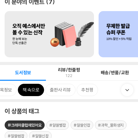
이 분야의 이벤트
7
리뷰/한줄평
도서정보
배송/반품/교환
122
목정보
책 속으로
출판사 리뷰
추천평
이 상품의 태그
#크레마클럽에있어요
#알쓸별잡
#알쓸인잡
#과학_물화생지
#알쓸범잡
#알쓸신잡