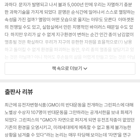
과하다. 문자가 발명되고 나서 불과 5,000년 만에 우리는 자멸하기 충분
한 과학기술을 가지게 되었다. 문명은 순식간에 일어나서 스스로 멸망하는
속성을 가진 걸까? 멸망이 어떤 모습으로 올지는 아무도 모른다. 아마겟돈
의 전쟁일 수도 있고, 실험실에서 만든 치명적인 바이러스 때문일 수도 있
다. 하지만 우리가 살 수 없게 지구환경이 변하는 순간 인간 종이 남김없이
멸종될 것은 확실하다. 우리가 지구의 유한한 자원을 효율적으로(!) 남용
하고 돌이킬 수 없게 환경을 파괴하는 동안, 우리 종의 멸종을 앞당기고 있
는 것은 아닐까? 아니 적어도 후손들의 삶을 어렵게 만들고 있는 것은 아닐
까?
책 속으로 더보기
우리가 아는 한 이 광활한 우주에 우리밖에 없다. 우리가 서로 사랑하고 지
혜를 모아야 하는 우주적인 이유이다. --- pp.54-55
출판사 리뷰
과학의 재현가능성에 대한 요구는 예측가능성과도 일맥상통한다. 따라서
아무리 유명한 과학자의 이론이라도, 실험결과가 예측한 것과 다르면 그의
최근에 유전자변형식품(GMO)의 반대운동을 전개하는 그린피스에 대해
이론은 폐기된다. 물리학의 아버지라 불리는 뉴턴이지만, 빠른 속도로 움
노벨상 수상자 107명이 반대운동을 그만하라는 공개서한을 보내 화제가
직이는 물체에서 그의 이론은 잘못된 예측을 내놓는다. 특허청에서 일하는
되었다. 그린피스의 “GMO가 자연으로 퍼지게 되면 유전조작종이 없었던
말단 직원이라도, 그의 이론이 재현가능한 예측을 내놓는다면 그가 맞는
기존의 환경을 오염시키고, 미래세대에게 예측할 수 없고 통제 불가능한
거다. 바로 아인슈타인이다. 그래서인지 물리학자들은 권위주의에 알레르
상황을 넘겨줄 수 있다”라는 논리는 매우 타당해 보이는데 ‘자연’을 연구
기 반응을 보인다. 이론이 옳다면 재현가능한 증거를 보이면 그만인 것이