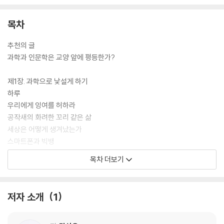
‘과학 인문학’ 시대의 첫 번째 안내자이다. 양쪽 모두에 대한 깊은 이해가
있음은 물론이고, 부지런하게 새로운 것을 배우는 학자로서, 배운 것을 가
목차
르치는 선생님으로서의 기질을 둘 다 가지고 있기 때문이다.
‘모든 사물의 이치’라는 ‘물리’의 정의에 따르듯 ‘물리학자’ 김상욱은 빈틈
추천의 글
없는 시선으로 문학, 사회, 역사, 정치, 윤리 등 세상의 모든 것을 파고든다.
과학과 인문학은 교양 앞에 평등한가?
책을 읽는 내내 “어떤 철학을 가지고 어떤 세상을 살아가야 하는가?”라는
질문에 함께 고민하는 사회 일원으로서, 답을 찾아가는 여정을 안내하는
제1장. 과학으로 낯설게 하기
안내자로서 자기 역할을 다 하는 것이다. 『김상욱의 과학공부』라는 제목은
하루
이 질문에서 탄생한다. 유쾌하게, 때로는 심도 있게 ‘과학공부’를 해보자.
우리에게 잉여를 허하라
공작새의 화려한 꼬리 같은 삶
세상은 어떻게 생겨났는가
스마트폰과 빅뱅
누구를 위하여 역사는 배우나
목차 더보기
우주의 침묵
기계들의 미래
행복지수 보존법칙
저자 소개
1
교육의 목적은 행복이 아니다
미분의 철학