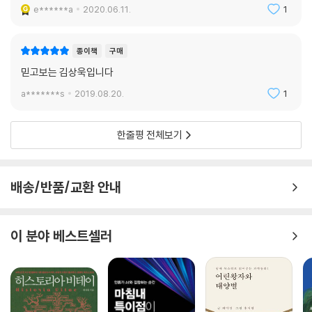
e******a
2020.06.11.
1
김상욱 교수는 연구와 소통 간의 이런 (터무니없는) 반발력에 대항하여 둘
과학이 교양인 시대, 가장 뛰어난 교양을 갖춘 과학자의 글을 통해 합리적
사이의 공존적 평형상태를 이끌고 있는 한국의 대표적 물리학자이다. 그가
으로 세상을 보는 방법을 공부해본다.
그동안 써온 에세이들을 보면, 그가 또 다른 안정상태를 추구하고 있음을
종이책
구매
김상욱 교수는 과학과 인문학의 중간에서 그 경계를 흐트러뜨리려 한다.
발견하게 된다. 그것은 과학과 인문의 공존이다. 그는 우리 시대의 교양이
냉철한 과학자의 두뇌로 뜨겁게 삶을 마주하는 김상욱 이야말로 다가올
믿고보는 김상욱입니다
과학이고 인문이어야 함을 주장하고 있다. 빛이 입자요 파동인 것처럼. 운
‘과학 인문학’ 시대의 첫 번째 안내자이다. 양쪽 모두에 대한 깊은 이해가
동방정식인 양 정확하지만, [개그콘서트]처럼 재밌는 이야기들도 솔찮다.
a*******s
2019.08.20.
1
있음은 물론이고, 부지런하게 새로운 것을 배우는 학자로서, 배운 것을 가
뭘 더 바라겠는가?
르치는 선생님으로서의 기질을 둘 다 가지고 있기 때문이다.
- 장대익 (서울대 자유전공학부 교수, 『다윈의 식탁』 저자)
한줄평 전체보기
‘모든 사물의 이치’라는 ‘물리’의 정의에 따르듯 ‘물리학자’ 김상욱은 빈틈
없는 시선으로 문학, 사회, 역사, 정치, 윤리 등 세상의 모든 것을 파고든다.
진짜 인문학의 정의에는 과학이 포함되어 있다. 그런 의미에서 김상욱 교
책을 읽는 내내 “어떤 철학을 가지고 어떤 세상을 살아가야 하는가?”라는
배송/반품/교환 안내
수의 이 책은 진정한 인문학 서적이라고 할 만하다.
질문에 함께 고민하는 사회 일원으로서, 답을 찾아가는 여정을 안내하는
안내자로서 자기 역할을 다 하는 것이다. 『김상욱의 과학공부』라는 제목은
- 정지훈 (경희사이버대 모바일융합학과 교수)
이 질문에서 탄생한다. 유쾌하게, 때로는 심도 있게 ‘과학공부’를 해보자.
이 분야 베스트셀러