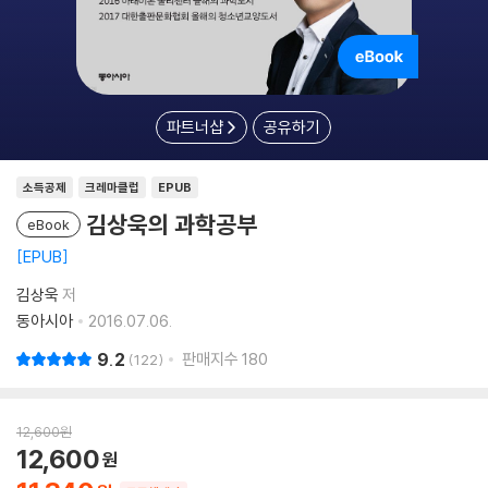
파트너샵
공유하기
소득공제
크레마클럽
EPUB
김상욱의 과학공부
eBook
EPUB
김상욱
저
동아시아
2016.07.06.
9.2
판매지수
180
122
12,600
원
12,600