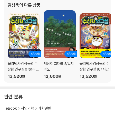
나는 과학자다
김상욱
의 다른 상품
양자역학? 그게 뭐예요?
운동을 시작하는 방법
전어와 노벨상
137분의 1
아주 작은 자
시간의 본질
『쿼런틴』은 어디까지 구라인가
신은 주사위를 던진다
양자역학의 양자택일
물리박사 김상욱의 수
세상이 그대를 속일지
물리박사 김상욱의 수
상한 연구실 0 : 물리 이
라도
상한 연구실 10 : 시간
데아의 탄생
13,520
12,600
13,520
원
원
원
제4장. 물리의 인문학
상상력이 우리를 구원하리라
칸딘스키를 이해한다는 것
카오스의 아름다움
관련 분류
『레 미제라블』의 엔트로피
춤, 운동, 상대론, 양자역학
eBook
자연과학
과학일반
빛의 희로애락