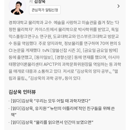
1990년, 그 여학생
저
김상욱
달은 낙하하고 있다
관심작가 알림신청
하수구 속 호랑이굴
경희대학교 물리학과 교수. 예술을 사랑하고 미술관을 즐겨 찾는 ‘다
제2장. 대한민국 방정식
정한 물리학자’. 카이스트에서 물리학으로 박사학위를 받았고, 독일
카나리아의 죽음
막스플랑크연구소 연구원, 도쿄대학교와 인스부르크대학교 방문교
상아탑 위 바벨탑
수 등을 역임했다. 주로 양자과학, 정보물리를 연구하며 70여 편의 S
공부의 신
CI 논문을 게재했다. tvN [알쓸신잡 시즌 3], [금요일 금요일 밤에]
실탄이 장전된 총
등에 출연했고, [동아일보], [경향신문] 등에 연재를 했으며, 아시아
문지기들의 천국
태평양이론물리센터 APCTP의 과학문화위원장을 역임하는 등 과학
증거 없이 결론 없다
을 매개로 대중과 소통하고 있다. 저서로 『김상욱의 양자 공부』, 『떨
추상이 우리를 죽이기 시작할 때
림과 울림』, 『김상욱의 과학 공부』 등이 있다.
넉대와 독버섯
영웅 없는 위기
김상욱
인터뷰
과학은 국정화를 싫어해
[읽다]
김상욱 “우리는 모두 어릴 때 과학자였다”
사과의 물리학
[읽다]
김상욱, 유지원 “'뉴턴의 아틀리에'적인 친구들을 위해 쓴
부재의 실재
책”
[읽다]
김상욱 “물리를 읽으면서 인간이 보였으면”
제3장. 나는 과학자다