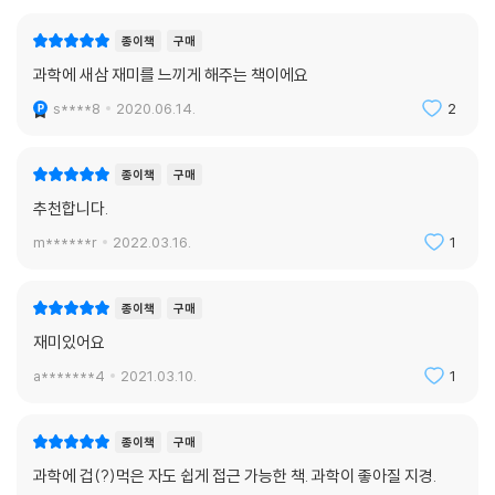
- 이명현 (천문학자, 과학저술가)
단단한 인문 교양에 뿌리 내린 비판적 지성.
종이책
구매
‘과학 인문학’ 시대를 이끄는 물리학자 김상욱 교수의 과학 공부란?
거리에서 한 사람이 춤을 춘다. 그의 몸짓이 한낱 우스개가 되지 않도록 하
과학에 새삼 재미를 느끼게 해주는 책이에요
는 건 그에 동조해 같이 춤을 시작한 두 번째 사람이다. 그로 인해 첫 번째
지적 호기심과 인문학적 통찰을 수준 높은 유머와 명쾌한 문장으로.
s****8
2020.06.14.
2
사람의 행동은 의미 있는 퍼포먼스가 되고, 모든 사람이 함께 춤출 수 있는
쉬운 글로 과학을 쓰는 것이야말로 인문학의 토대이다. 과학과 인문학 사
발판이 마련된다. 확실히 이 글은 두 번째 사람이다. 과학으로 생각하는 방
이의 벽을 허물어주기 때문이다. 김상욱 교수는 ‘양자역학을 가장 쉽게 설
법을 처음 이야기한 것은 아니지만, 용기 있게 두 번째로 나서 더 많은 이들
종이책
구매
명하는 사람’이라고 알려져 있다. 그의 이전 저작들을 보면, 자칫 어려워질
에게 확실하게 각인시키는 데 성공한!
추천합니다.
수 있는 과학적 지식을 매우 간결하고 정돈된 글로 풀어내는 것을 볼 수 있
- 이은희 (과학 커뮤니케이터, 『하리하라 시리즈』 저자)
다. 리처드 파인먼조차 “완벽히 이해한 사람은 아무도 없다”라고 말한 양
m******r
2022.03.16.
1
자역학을 쉽게 풀어쓰듯이 세상 물정을 명확한 시선으로 해부한다.
혼미한 세상이다. 그리하여 우리는 과학자를 불러내어 세상을 분석시킨다.
이렇게 그가 오롯이 과학자의 눈으로, 과학을 토대로 쓴 글 속에 철학이 있
종이책
구매
1 더하기 1은 2라는 간단하면서도 분명한 시각으로 세상을 풀어내라는 것
고 인문학이 있다. 김상욱 교수는 책에서 스스로 “철학의 원전조차 제대로
이다. 하지만 어디 세상 일이 그리 단순히 해결되랴. 평등보다 더 귀한 게
재미있어요
읽어본 적이 없다”라고 말하지만, 인간과 세상을 알고자 하는 것은 과학자
정의다. 1 더하기 1은 2보다 더 클 수도 있어야 한다. 차가운 머리에 따뜻한
와 철학자의 교집합이다. 그렇기에 ‘제대로’ 과학을 하고 과학을 사랑하는
a*******4
2021.03.10.
1
가슴을 품은 양자물리학자 김상욱이 귀한 이유가 그것이다.
김상욱 교수의 글에는 인간과 세상에 대한 애정이 담겨 있고, 자연스레 인
문학적 통찰이 담기게 되는 것이다. 좋은 과학자도 많고 좋은 글쟁이도 많
- 이정모 (서울시립과학관장)
종이책
구매
지만, 이 둘을 겸하는 사람은 드물다. 더욱이 과학과 인문, 양면의 통찰을
과학에 겁(?)먹은 자도 쉽게 접근 가능한 책. 과학이 좋아질 지경.
쉽고도 진하게 담는 이는 더 귀하다.
한국의 지식사회에서 연구와 소통의 관계는 마치 두 개의 음전하와 같다.