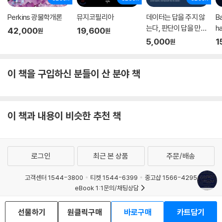
Perkins 광물학개론
뮤지코필리아
데이터는 답을 주지 않
B
는다, 판단이 답을 만든
ha
42,000
19,600
원
원
다.
5,000
1
원
이 책을 구입하신 분들이 산 분야 책
이 책과 내용이 비슷한 추천 책
로그인
최근 본 상품
주문/배송
고객센터 1544-3800
티켓 1544-6399
중고샵 1566-4295
eBook 1:1문의/채팅상담
예스이십사(주) 사업자 정보
선물하기
원클릭구매
바로구매
카트담기
이용약관
개인정보처리방침
청소년보호정책