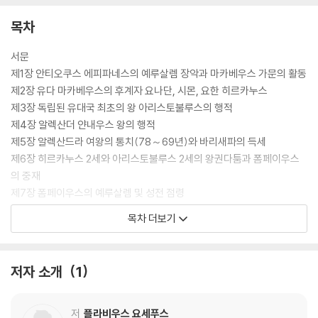
목차
서문
제1장 안티오쿠스 에피파네스의 예루살렘 장악과 마카베우스 가문의 활동
제2장 유다 마카베우스의 후계자 요나단, 시몬, 요한 히르카누스
제3장 독립된 유대국 최초의 왕 아리스토불루스의 행적
제4장 알렉산더 얀내우스 왕의 행적
제5장 알렉산드라 여왕의 통치(78～69년)와 바리새파의 득세
제6장 히르카누스 2세와 아리스토불루스 2세의 왕권다툼과 폼페이우스
의 중재
제7장 폼페이우스의 예루살렘 및 성전 점령
제8장 아리스토불루스와 그 아들 알렉산더의 저항과 패배
목차 더보기
제9장 안티파테르의 로마 권력무대 진출
제10장 유대 총독이 된 안티파테르와 그의 아들들을 통한 주변지역의 통
치권 장악
저자 소개
1
제11장 로마의 위기로 확대된 헤롯의 통치권 확장과 안티파테르의 죽음
제12장 헤롯과 파사엘이 분봉왕이 됨
제13장 파르티아와 시리아의 충돌(기원전 40년): 안티고누스의 파견과
저
플라비우스 요세푸스