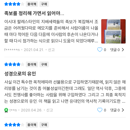
종이책
구매
족보를 정리해 가면서 읽어야...
이시대 팔레스타인의 지배세력들의 족보가 복잡해서 조
금은 어려웠다따로 메모지를 준비해서 사람이름이 나올
때 마다 적어둔 다음 다음에 이사람의 후손이 나온다거나
할 때 다시 첨가하는 식으로 읽으니 도움이 되었다예루살
렘을 함락하기위한 전투에서는 당시 예루살렘성 및 성전
f******n
2021.04.21.
신고
0
댓글
0
의 위치및 배치를 몇번이고 되풀이 해서 비교해 가면서 읽
으니 도움이 되었다유대민족의 호전성과 저항성
종이책
구매
성경으로의 유인
사실 이건 특수한 목적에따라 선물용으로 구입하였기때문에, 읽지 않은 채
리뷰를 남기는 것이 좀 어불성설이긴한데 그래도. 일단 역사 덕후, 그중에
서도 전쟁사를 좋아하는 사람을 위해 구입하였다. 그리고 그 최종 목적지
는 성경으로의 유인. 이 책을 읽고 나면 유대인의 역사적 기록이기도한 성
경 또한 관심을 가지고 읽게 되지 않을까하는 기대감으로 이 책을 선물함.
t**n
2020.04.26.
신고
0
댓글
0
선물의 노골적
종이책
구매