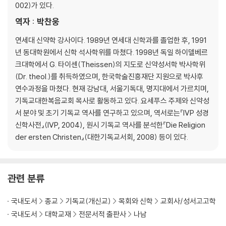
제13장 네로 즉위 이후 유대 및 가이사랴에서 발생한 사건들
002)가 있다.
제14장 플로루스 총독의 학정과 전쟁의 불씨가 된 가이사랴 분쟁
역자 : 박찬웅
제15장 플로루스 총독의 전쟁유발 음모
제16장 전쟁을 막기 위한 아그립바 2세의 연설
연세대 신약학 강사이다. 1989년 연세대 신학과를 졸업한 후, 1991
제17장 유대인 저항군의 전쟁 시작
년 동대학원에서 신학 석사학위를 마쳤다. 1998년 독일 하이델베르
제18장 곳곳에서 발생한 유대인 학살
크대학에서 G. 타이센(Theissen)의 지도로 신약성서학 박사학위
제19장 케스티우스 총독의 예루살렘 진격 실패
(Dr. theol.)를 취득하였으며, 한국학술진흥재단 지원으로 박사후
제20장 유대인들의 전쟁지휘관 선발, 갈릴리 지휘관으로 파견된 요세푸
연수과정을 마쳤다. 현재 강남대, 서울기독대, 명지대에서 가르치며,
스
기독교대한복음교회 목사로 활동하고 있다. 요세푸스 주제와 신약성
제21장 요세푸스와 기스칼라의 요한의 대립
서 분야 및 초기 기독교 역사를 연구하고 있으며, 역서로는『IVP 성경
제22장 예루살렘의 전쟁준비
신학사전』(IVP, 2004), 원시 기독교 역사를 분석한『Die Religion
der ersten Christen』(대한기독교서회, 2008) 등이 있다.
제3권 베스파시아누스의 갈릴리 진격과 요타파타의 함락
제1장 총사령관으로 파견된 베스파시아누스 총독
관련 분류
제2장 유대인들의 아스글론 공격 실패와 프톨레메스로 진군한 베스파시
아누스
국내도서
종교
기독교(개신교)
목회와 신학
교회사/성서고고학
제3장 갈릴리, 사마리아, 유대지역에 대한 묘사
국내도서
대학교재
전문서적 출판사
나남
제4장 로마군의 셉포리스 공격과 티투스의 합류