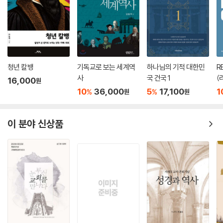
청년 칼뱅
기독교로 보는 세계역
하나님의 기적 대한민
R
사
국 건국 1
(
16,000
원
움
10
36,000
5
17,100
1
%
%
원
원
이 분야 신상품