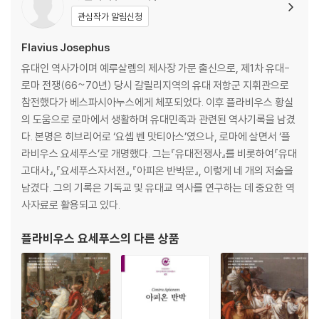
헤롯 형제들 사이의 사건
관심작가 알림신청
제14장 유대 왕으로 임명된 헤롯
제15장 안티고누스의 마사다 포위와 헤롯의 구출작전
Flavius Josephus
제16장 이두매와 갈릴리 전투
유대인 역사가이며 예루살렘의 제사장 가문 출신으로, 제1차 유대-
제17장 헤롯의 기적적 구출과 예루살렘 공격
로마 전쟁(66~70년) 당시 갈릴리지역의 유대 저항군 지휘관으로
제18장 헤롯의 예루살렘 점령과 클레오파트라의 야욕
참전했다가 베스파시아누스에게 체포되었다. 이후 플라비우스 황실
제19장 헤롯의 아라비아 정벌
의 도움으로 로마에서 생활하며 유대민족과 관련된 역사기록을 남겼
제20장 옥타비아누스 황제로부터 왕권을 인정받은 헤롯
다. 본명은 히브리어로 ‘요셉 벤 맛티아스’였으나, 로마에 살면서 ‘플
제21장 헤롯의 건축업적
라비우스 요세푸스’로 개명했다. 그는『유대전쟁사』를 비롯하여『유대
제22장 헤롯 가문의 불행
고대사』,『요세푸스자서전』,『아피온 반박문』, 이렇게 네 개의 저술을
제23장 헤롯 가문의 분쟁
남겼다. 그의 기록은 기독교 및 유대교 역사를 연구하는 데 중요한 역
제24장 계속되는 헤롯 가문의 불화
사자료로 활용되고 있다.
제25장 아르켈라우스의 중재
제26장 유리클레스의 모략과 그 결과
플라비우스 요세푸스
의 다른 상품
제27장 헤롯이 자기 아들들을 처형시킴
제28장 헤롯의 후회와 그 아들 안티파테르의 간교함
제29장 계속되는 안티파테르의 음모와 페로라스의 죽음
제30장 안티파테르와 페로라스의 헤롯 독살계획이 드러나기 시작함
제31장 헤롯이 귀향한 안티파테르를 법정에 세움