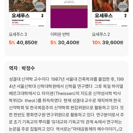
제32장 안티파테르의 투옥과 헤롯의 유언장
제33장 헤롯의 죽음
제2권 전쟁발발과 베스파시아누스가 파견되기 직전까지
요세푸스 3
아피온 반박
요세푸스 2
5
40,850
5
30,400
10
39,600
제1장 아르켈라우스의 유대인 학살
%
%
%
원
원
원
제2장 아르켈라우스와 안티파스의 왕위계승 분쟁
제3장 사비누스와 유대인들 사이에서 벌어진 예루살렘 전투
제4장 헤롯 왕 사후 발생한 소요사건들
역자 : 박정수
제5장 바루스 총독의 유대인 진압
제6장 헤롯 가문 사람들의 통치권에 관한 황제의 결정
성결대 신약학 교수이다. 1987년 서울대 건축학과를 졸업한 후, 199
제7장 가짜 알렉산더 사건과 아르켈라우스의 추방
4년 서울신학대 신학대학원에서 신학을 연구했다. 그후 독일 하이델
제8장 유대지역에 대한 총독 통치 시작 및 엣세네파, 바리새파, 사두개파
베르크대학에서 G. 타이센(Theissen)의 지도로 신약성서학 박사
에 관하여
학위(Dr. theol.)를 취득하였다. 현재 성결대 교수로 재직하며 한국
제9장 빌라도의 실정과 헤롯 아그립바 1세에 관하여
신약학회 및 한국복음주의 신약학회 편집위원으로 활동하고 있다. 또
제10장 칼리굴라 위기
한 한반도 평화연구원 연구위원으로 활동하고 있다. 연구분야로서 주
제11장 클라우디우스 황제 즉위와 아그립바 1세의 통치 및 사망
로 초기 기독교의 뿌리를 ‘유대교와 기독교’의 관계 속에서 연구하는
제12장 쿠마누스와 펠릭스 총독 당시 발생한 사건들, 네로의 즉위
논문을 주로 집필하고 있다. 역서로는『마태공동체의 예수이야기』(2