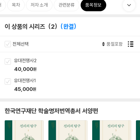
개
목차
저자 소개
관련분류
품목정보
이 상품의 시리즈
2
완결
전체선택
품절포함
유대전쟁사 2
40,000
원
유대전쟁사 1
45,000
원
한국연구재단 학술명저번역총서 서양편