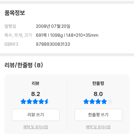
제5장 로마군대에 대한 설명
제6장 베스파시아누스의 갈릴리 도착
품목정보
제7장 베스파시아누스와 요세푸스의 요타파타 전투
제8장 요세푸스의 항복과 베스파시아누스에 대한 황제 등극 예언
발행일
2008년 07월 20일
제9장 로마군의 욥바, 티베리아 점령
쪽수, 무게, 크기
691쪽 | 1098g | 148*210*35mm
제10장 타리케아와 겐네사렛을 점령한 로마군
ISBN13
9788930083133
리뷰/한줄평
8
리뷰
한줄평
8.2
8.0
리뷰 쓰기
한줄평 쓰기
혜택 및 유의사항
혜택 및 유의사항