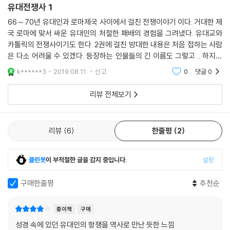
유대전쟁사 1
66～70년 유대인과 로마제국 사이에서 걸친 전쟁이야기 이다. 거대한 제
국 로마에 맞서 싸운 유대인의 처절한 패배의 경험을 그려냈다. 유대교와
카톨릭의 전쟁사이기도 한다. 2권에 걸친 방대한 내용은 처음 접하는 사람
은 다소 어려울 수 있겠다. 등장하는 인물들의 긴 이름도 그렇고 .. 하지만
뛰어난 민족이라 일컫는 유대인이 어떻게 패했고 전쟁은 왜 이러나게 되었
k******3
2019.08.11.
신고
0
댓글
0
으며, 그 과정
리뷰 전체보기
리뷰
6
한줄평
2
클린봇
이 부적절한 글을 감지 중입니다.
설정
구매한줄평
추천순
종이책
구매
성경 속에 있던 유대인의 항쟁을 역사로 만난 듯한 느낌