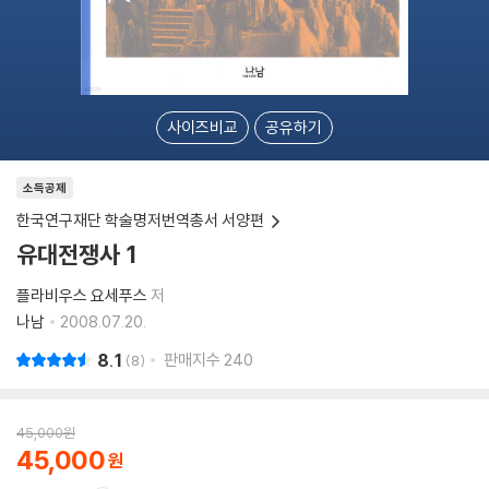
사이즈비교
공유하기
소득공제
한국연구재단 학술명저번역총서 서양편
유대전쟁사 1
플라비우스 요세푸스
저
나남
2008.07.20.
8.1
판매지수
240
8
45,000
원
45,000