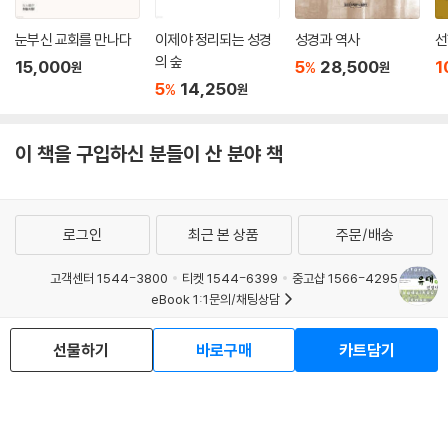
눈부신 교회를 만나다
이제야 정리되는 성경
성경과 역사
선
의 숲
15,000
5
28,500
1
%
원
원
5
14,250
%
원
이 책을 구입하신 분들이 산 분야 책
로그인
최근 본 상품
주문/배송
고객센터 1544-3800
티켓 1544-6399
중고샵 1566-4295
eBook 1:1문의/채팅상담
예스이십사(주) 사업자 정보
선물하기
바로구매
카트담기
이용약관
개인정보처리방침
청소년보호정책
PC버전
회사소개
거래처관계자께
도서홍보
광고
Copyright © YES24 Corp. All Rights Reserved.
MATOM5