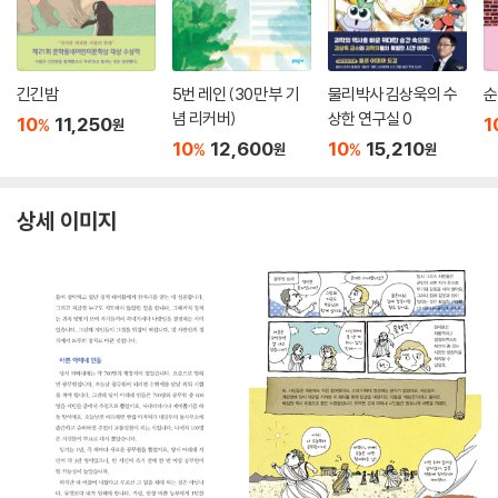
긴긴밤
5번 레인 (30만 부 기
물리박사 김상욱의 수
순
념 리커버)
상한 연구실 0
10
11,250
1
%
원
10
12,600
10
15,210
%
%
원
원
상세 이미지