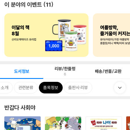
이 분야의 이벤트
11
리뷰/한줄평
도서정보
배송/반품/교환
6
 소개
관련분류
품목정보
출판사 리뷰
반갑다 사회야