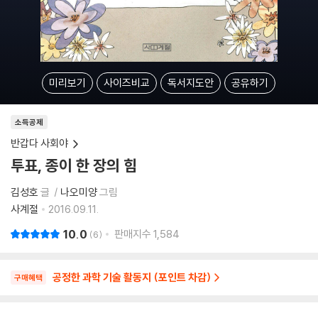
미리보기
사이즈비교
독서지도안
공유하기
소득공제
반갑다 사회야
투표, 종이 한 장의 힘
김성호
글
나오미양
그림
사계절
2016.09.11.
10.0
판매지수
1,584
6
공정한 과학 기술 활동지 (포인트 차감)
구매혜택