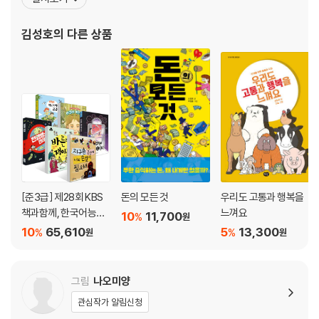
쳐 주지 않았다. 그래서 과학과 세계사는 가장 싫어하는 과목들이 되
어 버렸다. 그것이 두고두고 아쉬웠고 그래서 그런 글을 써야겠다고
김성호
의 다른 상품
결심했다. 앞으로 어린이들을 위한 ‘꼬마 경제학
[준3급] 제28회 KBS
돈의 모든 것
우리도 고통과 행복을
책과함께, 한국어능력
느껴요
10
11,700
%
원
시험 선정도서
10
65,610
5
13,300
%
%
원
원
그림
나오미양
관심작가 알림신청