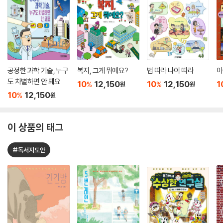
공정한 과학 기술, 누구
복지, 그게 뭐예요?
법 따라 나이 따라
아
도 차별하면 안 돼요
10
12,150
10
12,150
1
%
%
원
원
10
12,150
%
원
이 상품의 태그
#독서지도안