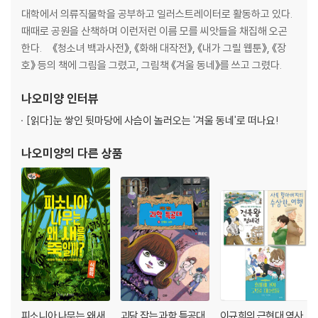
대학에서 의류직물학을 공부하고 일러스트레이터로 활동하고 있다.
때때로 공원을 산책하며 이런저런 이름 모를 씨앗들을 채집해 오곤
한다. 《청소녀 백과사전》, 《화해 대작전》, 《내가 그릴 웹툰》, 《장
호》 등의 책에 그림을 그렸고, 그림책 《겨울 동네》를 쓰고 그렸다.
나오미양
인터뷰
[읽다]
눈 쌓인 뒷마당에 사슴이 놀러오는 '겨울 동네'로 떠나요!
나오미양
의 다른 상품
피소니아 나무는 왜 새
괴담 잡는 과학 특공대
이규희의 근현대 역사