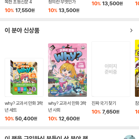
똑한 초등신문 4
정의란 무엇인가
10
13,500
1
%
원
10
17,550
10
13,500
%
%
원
원
이 분야 신상품
why? 교과서 만화 3학
why? 교과서 만화 3학
진짜 국기 찾기
참
년 세트
년 사회
10
7,650
1
%
원
10
50,400
10
12,600
%
%
원
원
이 책을 구입하신 분들이 산 분야 책