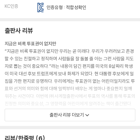
KC인증
인증유형 : 적합성확인
출판사 리뷰
지금은 비록 투표권이 없지만
“지금은 비록 투표권이 없지만 우리는 곧 미래다. 우리가 우러러보고 존경
할 수 있는 친절하고 정직하며 사람들을 잘 돌볼 줄 아는 그런 사람을 지도
자로 뽑는 것이 중요하다.”라는 내용이 담긴 편지를 미국의 8살짜리 학생
이 미국 대선 후보 트럼프에게 보내 화제가 되었다. 현 대통령 후보에게 일
침을 가한 편지로 유명하다. 우리에게는 투표권이 없는 어린이일지라도 투
표와 선거의 의미와 힘에 대해 일찍부터 배우는 게 얼마나 중요한지 일깨
워주는 사건이다. 이번에 ㈜사계절출판사에서 투표의 역사를 통해 투표의
진정한 의미와 중요성, 그 영향력을 어린이에게 알려주는 책이 출간됐다.
『투표, 종이 한 장의 힘』이다.
출판사 리뷰 더보기
투표권, 어른이 되면 저절로 갖게 되는 권리?
지난 4월 13일 총선에서 전체 투표율 58퍼센트, 60대 이상 투표율 70.6
리뷰/한줄평
6