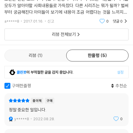
의 보편화, 투표권의 확장, 인권의 확대를 지향하는 방향으로 전개되어 왔
모두가 알아야할 사회내용들로 가득찼다. 다른 시리즈는 뭐가 될까? 벌써
다.
부터 궁금해진다.아이들이 보기에 내용이 조금 어렵다는 것을 느끼지만,
알면 정말 유익한 내용들이 알차있어서 사계절출판사 너무 좋아하게 되었
a*****8
2017.01.16.
신고
0
댓글
0
어떤 지도자를 뽑느냐는 내 삶과 직결된 문제
습니다. 아직 안 읽어
유치원에서는 원장의 생각이, 학교에서는 교장의 생각이 그 집단의 가치와
리뷰 전체보기
규범에 많은 부분 영향을 미친다. 교육에 대한 가치, 아이들을 대하는 태도
등이 달라진다. 국가는 대통령의 마음가짐에 많은 영향을 받는다. 지도자
가 진정 국민을 위하느냐, 개인의 사리사욕을 채우느냐에 따라 국가 모습
리뷰
1
한줄평
5
이 달라진다. 그러므로 지도자를 뽑는 게 우리 삶에 얼마나 중요한 일인지
어렸을 때부터 알 필요가 있다. 그 첫걸음이 투표의 의미를 전달하는 것이
클린봇
이 부적절한 글을 감지 중입니다.
설정
다.
구매한줄평
추천순
최상은 아니지만 최선의 방법, 투표
현대에는 세계 거의 모든 나라가 선거로 지도자를 뽑는다. 형식만이라 해
종이책
구매
도, 선거를 통해 독재자를 뽑았다고 해도, ‘선거’라는 형식을 통하는 것은
정말 중요한 일입니다.
‘상식’이 되었다. 투표가 모두를 만족시키는 완벽한 방법은 아니지만 직접
민주주의의 실행이 어려운 현실에서 가장 많은 사람을 만족시킬 수 있는
y*****8
2022.08.28.
0
최선의 방법이다. 그래서 아이들이 일찍부터 선거와 투표에 대해 알아나가
는 일은 무엇보다 중요하다.