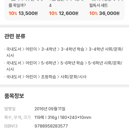
를 죽일까?
4
필독서 세트
10
13,500
10
12,600
10
36,000
%
%
%
원
원
원
관련 분류
국내도서
어린이
3-4학년
3-4학년 학습
3-4학년 사회/문화/
시사
국내도서
어린이
5-6학년
5-6학년 학습
5-6학년 사회/문화/
시사
국내도서
어린이
초등학습
사회/문화/시사
품목정보
발행일
2016년 09월 11일
쪽수, 무게, 크기
119쪽 | 316g | 180*240*10mm
ISBN13
9788958283577