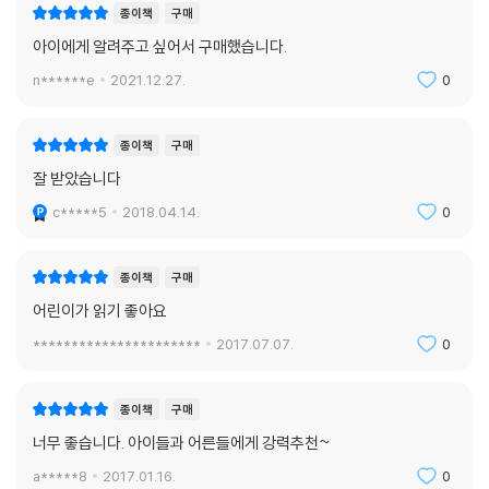
종이책
구매
아이에게 알려주고 싶어서 구매했습니다.
투표는 상식이고 필수!
세계에서 가장 부유한 국가 가운데 하나인 스웨덴의 투표율은 80퍼센트
n******e
2021.12.27.
0
이다. 이것은 투표 교육의 결과이다. 투표는 상식이고 필수라는 인식이 팽
배하기 때문이다. 우리나라에서도 투표의 중요성을 교과서에 싣고, 교육하
종이책
구매
고, 선거 때마다 선거관리위원회에서 적극적으로 홍보 활동을 펼친다. 이
에 발맞추어 어린이 책 시장에 투표 방법, 선거 방법, 정당이나 정치를 다룬
잘 받았습니다
도서 또한 다수 나와 있다.
c*****5
2018.04.14.
0
역사과 의미를 알고 마음을 움직이는 교육
종이책
구매
하지만 『투표, 종이 한 장의 힘』은 선거 방법과 과정을 설명하는 책이 아니
다. 몇 백 년 동안 인류가 어렵게 따 낸 투표권의 역사를 펼치며 그 진정한
어린이가 읽기 좋아요
의미를 이해하고, 지도자를 뽑는 게 내 삶에 얼마나 중요한 일인지를 보여
**********************
2017.07.07.
0
준다. ‘투표는 중요해, 꼭 해야 해!’ 하는 주입식 교육이 아닌, 투표의 역사
를 통해 마음을 움직이는 이야기로 선거와 투표의 중요성을 느끼게 한다.
종이책
구매
‘왜 굳이, 꼭, 내가, 투표를 해야 하는가?’ 하는 근본적인 물음에 답한다.
너무 좋습니다. 아이들과 어른들에게 강력추천~
세련되고 유머러스한 일러스트
a*****8
2017.01.16.
0