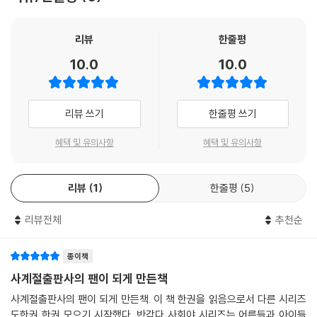
퍼센트, 2~30대 청년 투표율 49.45퍼센트를 기록했다. 이전보다 다소
높아진 투표율이라 하지만 요즘 투표율을 보면 투표권을 어른이 되면 자연
스럽게 얻는 권리쯤으로 여기는 듯하다. 그렇지 않다. 투표권의 역사는 민
리뷰
한줄평
주주의의 역사이고, 인권 확장의 역사이며, 모두에게 투표용지 1장씩 돌아
10.0
10.0
가기 위한 인류의 노력은 치열했다. 거저 얻을 수 있는 권리는 세상에 없다.
투표권도 마찬가지이다.
리뷰 쓰기
한줄평 쓰기
누구에게는 당연한, 누구에게는 절실했던 권리
민주주의는 고대 그리스·로마 시대에 존재했다가 사라진 뒤 근대에 다시
혜택 및 유의사항
혜택 및 유의사항
부활했다. 지금은 대부분의 나라가 형식적이든 실제적이든 민주주의 국가
를 표방한다. 한편 투표권은 고대 그리스·로마 시대부터 지금까지 쭉 있었
리뷰
1
한줄평
5
다. 문제는 이전에는 신분이 높은 사람만, 돈 많은 사람만, 남자만 가졌다는
것이다. 그래서 투표권은 누구에게는 당연하고, 누구에게는 절실했던 권리
리뷰전체
추천순
이다.
인류 역사는 민주주의 부활과 투표권의 확대로
종이책
근대에 들어 민주주의가 부활하는 데 투표권의 역할이 지대했다. 왕, 귀족,
사계절출판사의 팬이 되게 만든책
성직자 등 소수가 이끌던 정치에서 누구나 종이 한 장씩 같은 목소리를 낼
사계절출판사의 팬이 되게 만든책. 이 책 한권을 읽음으로서 다른 시리즈
수 있는 정치로 바뀐 게 민주주의이다. 인류의 역사는 끊임없이 민주주의
도한권 한권 모으기 시작했다. 반갑다 사회야 시리즈는 어른들과 아이들