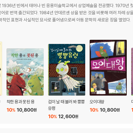
1936년 빈에서 태어나 빈 응용미술학교에서 상업예술을 전공했다. 1970년 
국어로 번역 출간되었다. 1984년 안데르센 상을 받은 것을 비롯해 여러 차례 상
학적인 표현과 사실적인 묘사로 풀어냄으로써 아동 문학의 새로운 장을 열었다.
야
착한 용과 못된 용
겁이 날 때 불러 봐 뿡뿡
오이대왕
유령
10
10,800
10
10,800
%
%
원
원
10
12,600
%
원