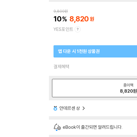
9,800
원
10
8,820
YES포인트
앱 다운 시 1천원 상품권
결제혜택
종이책
8,820
원
안데르센 상
eBook이 출간되면 알려드립니다.