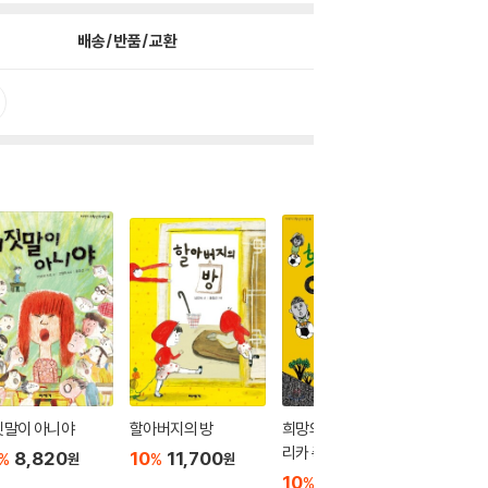
배송/반품/교환
짓말이 아니야
할아버지의 방
희망의 슛을 쏴라, 아프
나미의 
리카 축구단
8,820
10
11,700
10
8
%
%
%
원
원
10
8,820
%
원