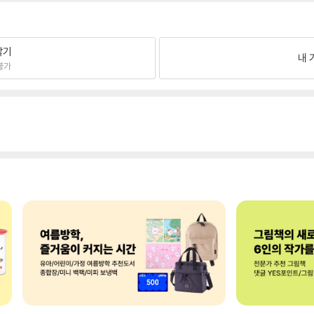
팔기
내 
불가