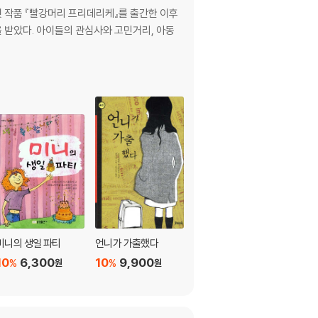
첫 작품 『빨강머리 프리데리케』를 출간한 이후
을 받았다. 아이들의 관심사와 고민거리, 아동
미니의 생일 파티
언니가 가출했다
깡통 소년
10
6,300
10
9,900
10
11,700
%
%
%
원
원
원