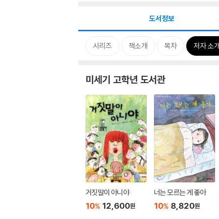
도서정보
시리즈
책소개
목차
저자 소
미세기 고학년 도서관
거짓말이 아니야
너는 모르는 게 좋아
10
12,600
10
8,820
%
%
원
원