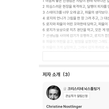
1. 마음씨 좋은 선생님은 사람이 원래 착하다는 
2. 의심스러운 현장을 목격하고, 달팽이 피자를
3. 스테이크를 너무 오래 굽고, 파울의 생각보다
4. 로지의 언니가 그림을 한 장 그려 주고, 그
5. 로지와 파울이 어린 꼬마한테 당하고, 파울이
6. 로지가 보상으로 치즈 경단을 먹고, 모든 게
7. 선생님들 사이에 감기가 유행하고, 로지가 
8. 파울이 머핀을 굽고, 밤잠을 설쳤지만 그래도
9. 파울이 크게 실망하고, 그래서 감자 퓌레로 
10. 겨우 토스트만 만들고, 로지가 파울에게 화
11. 로지가 컨테이너에 몸을 숨기고, 파울과 로
12. 성적표를 받고, 바닐라 아이스크림이 다 녹
저자 소개
3
글
크리스티네 뇌스틀링거
관심작가 알림신청
Christine Nostlinger