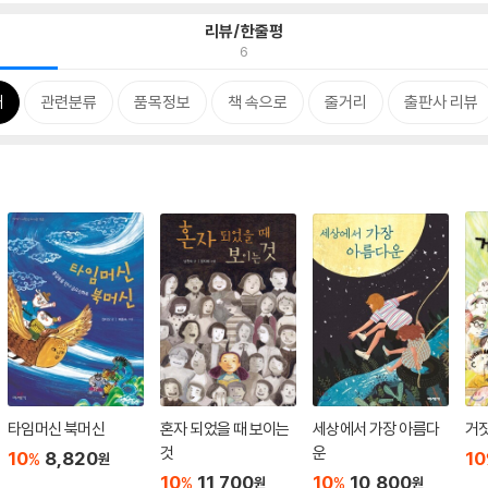
리뷰/한줄평
6
개
관련분류
품목정보
책 속으로
줄거리
출판사 리뷰
타임머신 북머신
혼자 되었을 때 보이는
세상에서 가장 아름다
거
것
운
10
8,820
10
%
원
10
11,700
10
10,800
%
%
원
원