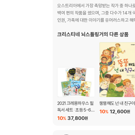
오스트리아에서 가장 촉망받는 작가 중 하나로 
백여 편의 작품을 썼으며, 그중 다수가 14개 
인권, 가족에 대한 이야기를 유머러스하고 해
크리스티네 뇌스틀링거
의 다른 상품
2021 크레용하우스 필
뚱뚱해도 넌 내 친구
독서 세트 : 초등 5-6학
10
12,600
%
원
년
10
37,800
%
원