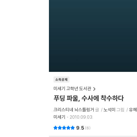
소득공제
미세기 고학년 도서관
푸딩 파울, 수사에 착수하다
크리스티네 뇌스틀링거
글
노석미
그림
유혜
미세기
2010.09.03.
9.5
6