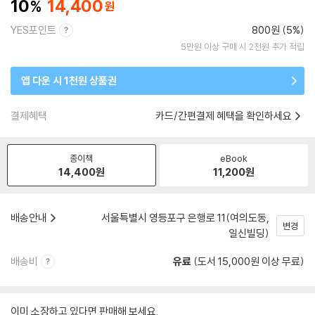
10
14,400
YES포인트
800원 (5%)
5만원 이상 구매 시 2천원 추가 적립
앱 다운 시 1천원 상품권
결제혜택
카드/간편결제 혜택을 확인하세요
종이책
eBook
14,400
원
11,200
원
배송안내
서울특별시 영등포구 은행로 11(여의도동,
변경
일신빌딩)
배송비
유료
(도서 15,000원 이상 무료)
이미 소장하고 있다면 판매해 보세요.