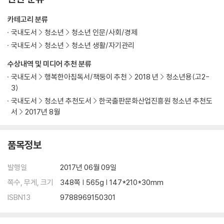
카테고리 분류
국내도서
청소년
청소년 인문/사회/경제
국내도서
청소년
청소년 생활/자기관리
수상내역 및 미디어 추천 분류
국내도서
행복한아침독서/책둥이 추천
2018 년
청소년용(고2-
3)
국내도서
청소년 추천도서
한국출판문화산업진흥원 청소년 추천도
서
2017년 8월
품목정보
발행일
2017년 06월 09일
쪽수, 무게, 크기
348쪽 | 565g | 147*210*30mm
ISBN13
9788969150301