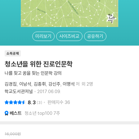
미리보기
사이즈비교
공유하기
소득공제
청소년을 위한 진로인문학
나를 찾고 꿈을 찾는 인문학 강의
김경집
이남석
김종휘
강신주
이명석
저
외 2명
학교도서관저널
2017.06.09.
8.3
판매지수
36
3
베스트
청소년 top100 7주
16,000
원