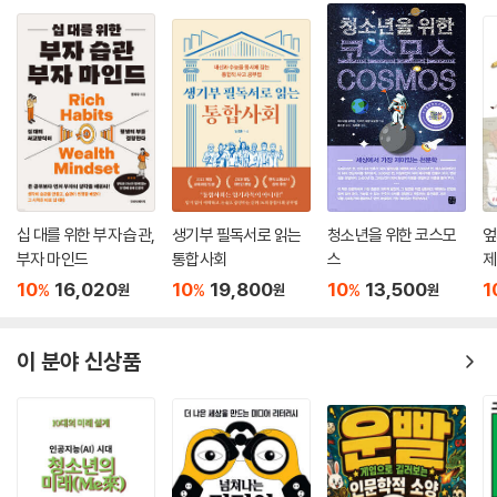
기한다. 세상과 어른이 시키는 삶이 아닌 자신만의 이유가 있고 의미가 있
는 삶을 살아야 내 삶의 주인이 될 수 있다고 말한다.
5강 | 즐거움이 세상을 움직인다_이명석
만화, 고양이, 춤, 게임을 좋아하는 ‘덕후’이자 문화평론가 이명석은 즐거
움이 진로로 연결된 자신의 경험을 이야기한다. 즐거움 산업이 곧 4차산업
혁명의 핵심임을 설파하는 그는 “즐길 수 없으면 피하라”라고 말하며, 청
소년 시절부터 놀고 즐길 것을 주문한다.
십 대를 위한 부자 습관,
생기부 필독서로 읽는
청소년을 위한 코스모
엎
6강 | 시계를 멈추고 나침반을 보다_박승오
부자 마인드
통합사회
스
제
박승오는 공부를 잘하는 형을 질투해 자신도 KAIST에 진학했지만 무리한
10
16,020
10
19,800
10
13,500
1
%
%
%
원
원
원
공부로 인해 시력을 잃었던 경험을 고백하며 이야기를 시작한다. 이처럼
남의 과녁이 아닌 자신의 과녁을 맞춰야 돌아가지 않을 수 있다며, 진로를
찾는 질문을 던지는 방법부터 나의 재능과 적성을 발견해주는 도구까지 차
이 분야 신상품
근차근 설명해주고 있다.
7강 | 리틀액션 빅체인지_김영광
게임폐인에서 대기업 사원, 그리고 청소년 교육가로 변신한 김영광은 자신
이 실천했던 작은 행동이 어떤 큰 변화를 가지고 왔는지 이야기한다. 군대