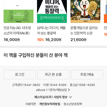
에서 세족식을 하며 군대 문화를 바꾸었던 경험, 세월호 1인시위자에게 명
함을 건넸던 일이 구글로 연결되어 프로젝트를 함께 꾸렸던 사연 등이 펼
쳐진다.
8강 | 스무 살, 나의 비전_이의용
인공지능(AI) 시대 청
넘쳐나는 미디어, 꿰뚫
운빨게임으로 길러보
인
국민대 교수 이의용은 스무 살부터 비전을 세우는 일의 중요성을 이야기한
소년의 미래(Me來)
어 보는 통찰력
는 인문학적 소양
1
다. 대학생들의 70퍼센트가 전공 선택을 후회하는 현실에서 입시 공부에
16,000
10
16,200
21,600
%
원
원
원
만 매달릴 것이 아니라 한 발짝 물러서서 공부를 왜 해야 하는지, 자기 삶의
목적은 무엇인지 등을 청소년 시기부터 탐색해보라고 권한다.
이 책을 구입하신 분들이 산 분야 책
진로를 찾는다는 건 단순히 일자리를 찾는 것이 아니라 ‘내가 어떤 삶을 살
것인가’의 문제다. 안정적인 직장, 높은 연봉, 누구에게나 선망 받는 명예로
운 일자리를 행복의 기준으로 삼는다면 진정한 행복을 찾을 수는 없을 것
로그인
최근 본 상품
주문/배송
이다. 내가 원하는 일, 즐겁게 할 수 있는 일을 찾고 그것을 이루기 위해 노
력할 때만이 행복한 삶에 한 발짝 더 다가갈 수 있다고 저자들은 말한다.
고객센터 1544-3800
티켓 1544-6399
중고샵 1566-4295
eBook 1:1문의/채팅상담
예스이십사(주) 사업자 정보
이용약관
개인정보처리방침
청소년보호정책