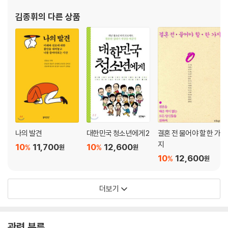
nge maker의 전망을 제시하며 사회적 기업가 정신을 널리 알리는
김종휘
의 다른 상품
일을 하고 있다. ‘일과 놀이와 학습은
나의 발견
대한민국 청소년에게 2
결혼 전 물어야 할 한 가
지
10
11,700
10
12,600
%
%
원
원
10
12,600
%
원
더보기
관련 분류