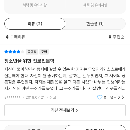
인지, 좋아하는 일과 잘하는 일의 차이는 무엇인지에 대해 청소년들과 이
혜택 및 유의사항
혜택 및 유의사항
야기를 나누었다. 이 대화의 기록이 진로를 고민하는 청소년들에게 도움이
되길 바란다.
리뷰
2
한줄평
1
꿈은 행복하기 위해 꾸는 것이다
구매리뷰
추천순
대학 교수를 하다가 글쓰는 삶을 선택한 인문학자 김경집, 11년간 여덟 번
직업을 바꾼 작가 이남석, 방송 진행자·노리단·비영리단체 등을 거쳐 성북
문화재단 대표가 된 김종휘, 강단의 철학이 아닌 거리의 철학을 전파하는
종이책
구매
강신주, 즐거움에서 꿈을 찾은 문화평론가 이명석, 겨우 들어간 대기업을
청소년을 위한 진로인문학
그만두고 청소년 진로 멘토의 길을 택한 김영광, KAIST에 진학했지만 시
자신이 좋아하면서 동시에 잘할 수 있는 한 가지는 무엇인가? 스스로에게
력을 잃는 경험을 하고 새로운 삶을 살게 된 교육자 박승오, 28년간 기업에
질문해야 한다. 자신이 뭘 좋아하는지, 잘 하는 건 무엇인지, 그 사이의 공
서 일하다가 국민대 교수가 된 이의용 등 이 책의 저자들은 수많은 시행착
통점은 무엇일지. 저자는 깨달음을 얻고 다른 사람과 나누는 인생이라는
오 끝에 자신의 길을 찾았다는 공통점이 있다. 이들은 자신들이 겪은 시행
자기 안의 어떤 목소리를 들었다. 그 목소리를 따라서 살았다. 진로를 정할
착오를 청소년들이 겪지 않기를 바라는 마음으로, 또한 암울한 세상을 어
때 직업을 먼저 정하지 말고 나를 들여다 보아야 한다. 그 나는 바로 어떻게
s*******i
2018.07.21.
신고
0
댓글
0
른들이 만들었다는 책임감으로 허심탄회하게 꿈과 삶에 대해 이야기를 나
살아야 겠
누었다.
리뷰 전체보기
1강 | 나의 미래, 어떻게 설계할 것인가_김경집
인문학자 김경집은 21세기를 살아갈 청소년들에게 20세기를 살아온 어른