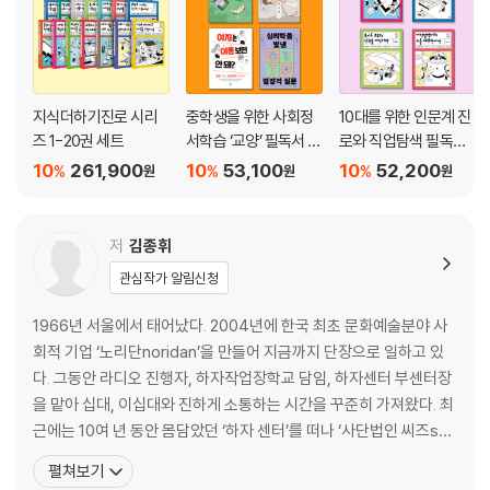
지식더하기진로 시리
중학생을 위한 사회정
10대를 위한 인문계 진
즈 1-20권 세트
서학습 ‘교양’ 필독서 세
로와 직업탐색 필독서
트
세트
10
261,900
10
53,100
10
52,200
%
%
%
원
원
원
저
김종휘
관심작가 알림신청
1966년 서울에서 태어났다. 2004년에 한국 최초 문화예술분야 사
회적 기업 ‘노리단noridan’을 만들어 지금까지 단장으로 일하고 있
다. 그동안 라디오 진행자, 하자작업장학교 담임, 하자센터 부센터장
을 맡아 십대, 이십대와 진하게 소통하는 시간을 꾸준히 가져왔다. 최
근에는 10여 년 동안 몸담았던 ‘하자 센터’를 떠나 ‘사단법인 씨즈se
ed:s’를 창립해 청년 사회적 기업을 인큐베이팅하는 일에 힘을 쏟고
펼쳐보기
있다. 더불어 청소년과 청년들에게 세상을 바꾸는 체인지메이커Cha