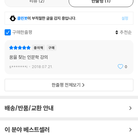
리뷰
2
한줄평
1
들의 말을 믿지 말고, 자신만의 인생 설계를 해나갈 것을 주문한다. 앞으로
여섯 번 직업이 바뀌고, 여섯 번의 새로운 삶을 살게 될 청소년들이 미래를
클린봇
이 부적절한 글을 감지 중입니다.
설정
준비할 수 있는 다양한 방법에 대해 알려주고 있다.
구매한줄평
추천순
2강 | 올바른 꿈을 찾는 3단 변신법_이남석
작가 이남석은 꿈을 찾는 3단 변신법에 대해 이야기한다. 자신이 좋아하는
종이책
구매
것이 무엇인지 아는 1단계, 좋아하는 일을 실행하는 2단계, 좋아하는 일과
꿈을 찾는 인문학 강의
세상 사람들이 좋아하는 것을 만나야 한다는 3단계까지 청소년들과 퀴즈
형식으로 찾아가고 있다.
s*******i
2018.07.21.
0
3강 | 오늘 힘들었다, 나는 웃었다._김종휘
한줄평 전체보기
김종휘 성북문화재단 대표가 세상을 알고 나를 안다는 것의 의미를 이야기
한다. 그는 『부자아빠 가난한 아빠』, 신용카드 광고, 로또, 글로벌 금융위기
등으로 이어진 세상의 흐름을 짚고, 나를 안다는 것의 의미는 무엇인지를
배송/반품/교환 안내
설명한다. 그리고 오늘 비록 힘들고 좌절에 직면하더라도 웃을 수 있는 힘
을 기르라고 조언한다.
4강 | 냉혹한 사회에서 당당한 삶을 꿈꾸며_강신주
이 분야 베스트셀러
사랑의 철학자 강신주는 냉혹한 세상 속에서 진정한 자유를 찾으라고 이야