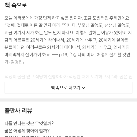
책 속으로
오늘 여러분에게 가장 먼저 하고 싶은 말이자, 조금 도발적인 주제인데요.
“첫째, 절대로 어른 말 믿지 마라!”입니다. 부모님 말씀도, 선생님 말씀도,
지금 여기서 제가 하는 말도 믿지 마세요. 이렇게 말하는 이유가 있어요. 지
금의 어른들은 20세기에 태어나서, 20세기에 배우고, 20세기에 살아온
분들이에요. 여러분들은 21세기에 태어나서, 21세기에 배우고, 21세기의
마지막까지 살아가야 하죠. --- p.16, 「1강 나의 미래, 어떻게 설계할 것인
가: 김경집」
적당히 꿈을 믿고 적당히 실행하다가 적당한 때에 포기하고서 “와, 꿈은 원
래 힘든 거구나. 아프니까 청춘이지.” 이런 사람이 되지 마세요. 꿈에 대한
책 속으로 더보기
이야기를 철저하게 의심하고, 철저한 의심을 견디어낸 걸 따로 모아서 철
저하게 믿고, 자기가 믿고 있는 것을 철저하게 실행했을 때, 철저하게 답을
얻고 철저하게 꿈을 찾아 행복할 수 있습니다. 꿈은 원래 낭만적인 것이라
출판사 리뷰
는 엉성한 질문, 엉성한 답으로는 현실에서 꿈을 찾을 수가 없어요. --- p.
61, 「2강올바른 꿈을 찾는 3단 변신법: 이남석」
나를 안다는 것은 무엇일까?
꿈은 어떻게 찾아야 할까?
철학은 옳은 것을 배우는 학문이 아니에요. 스스로 이유를 고민하고 그에