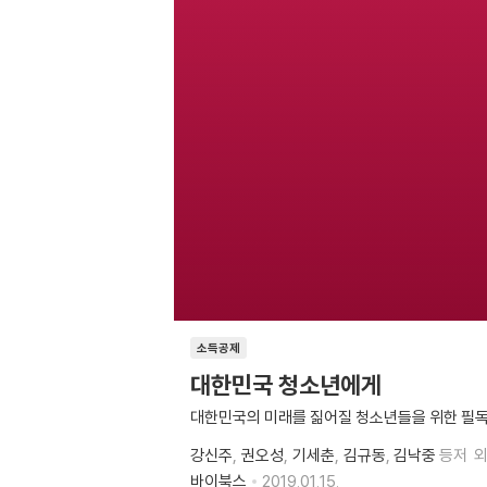
소득공제
대한민국 청소년에게
대한민국의 미래를 짊어질 청소년들을 위한 필
강신주
권오성
기세춘
김규동
김낙중
등저
외
바이북스
2019.01.15.