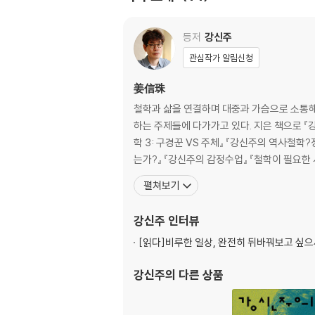
3부 2.0세대와 시대정신
등저
강신주
촛불문화제를 보면서 새 희망을 보았다 - 이이화
관심작가 알림신청
우리를, 언젠가 용서해주시기 바랍니다 - 우석
열정, 세상을 바꾸는 힘 - 권오성
姜信珠
생명의 강을 순례하며 만난 10대들 - 기세춘
철학과 삶을 연결하며 대중과 가슴으로 소통해
노동문제가 청소년과 무슨 상관인가요? - 하종
하는 주제들에 다가가고 있다. 지은 책으로 『강신주의 장자수업』(전 2권) 『한 공기의 사랑, 아낌의 인문학』 『바람이 분다, 살아야겠다』(공저) 『강신주의 역사철학?정치철
아버님께 올리는 글 - 이현주
학 3: 구경꾼 VS 주체』 『강신주의 역사철학?
는가?』 『강신주의 감정수업』 『철학이 필요한 
펼쳐보기
강신주
인터뷰
[읽다]
비루한 일상, 완전히 뒤바꿔보고 싶으세
강신주
의 다른 상품