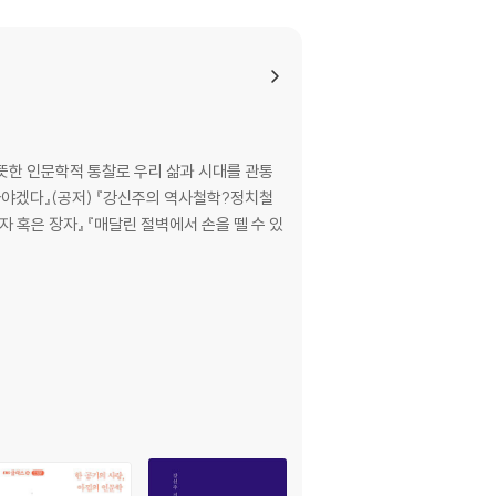
뜻한 인문학적 통찰로 우리 삶과 시대를 관통
노자 혹은 장자』 『매달린 절벽에서 손을 뗄 수 있