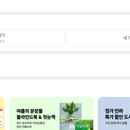
팔기
내 
불가