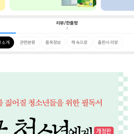
리뷰/한줄평
7
 소개
관련분류
품목정보
책 속으로
출판사 리뷰