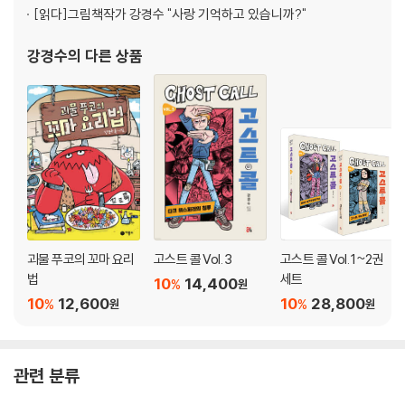
[읽다]
그림책작가 강경수 "사랑 기억하고 있습니까?"
강경수
의 다른 상품
괴물 푸코의 꼬마 요리
고스트 콜 Vol. 3
고스트 콜 Vol. 1~2권
법
세트
10
14,400
%
원
10
12,600
10
28,800
%
%
원
원
관련 분류