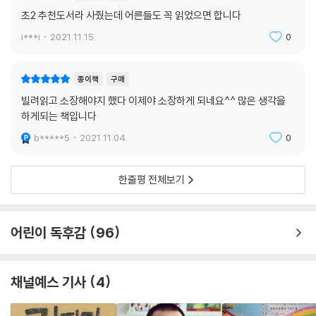
초2 추천도서라 사줬는데 어른들도 꼭 읽었으면 합니다
2004년 『팥죽할멈과 호랑이』(웅진주니어)가 픽션 부문, 『지하철은 달려
i***i
2021.11.15.
0
온다』(초방)가 논픽션 부문에서 각각 우수상을 받으며 세계 그림책 무대
에 한국 그림책을 알리기 시작했다. 그후 2006년 『마법에 걸린 병』(재미
종이책
구매
마주)이 픽션 부문, 2009년 『미술관에서 만난 수학』(여원미디어)이 논픽
빌려읽고 소장해야지 했다 이제야 소장하게 되네요^^ 많은 생각을
션 부문, 2010년 『돌로 지은 절 석굴암』(웅진주니어)이 픽션 부문에서 우
하게되는 책입니다
수상을 수상하며, 한국 그림책에 대한 세계 출판인들의 인식을 서서히 바
꾸었다. 그리고 올해 『거짓말 같은 이야기』가 논픽션 부문에서 우수상을
b*****5
2021.11.04.
0
수상하는 쾌거를 이루며, 한국 그림책의 높아진 위상을 실감하게 하고 있
다. 올해 볼로냐 국제 어린이 도서전은 3월 28일부터 31일까지 이탈리아
한줄평 전체보기
볼로냐에서 개최된다.
어린이 독후감
96
채널예스 기사
4