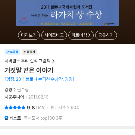
미리보기
사이즈비교
파트너샵
공유하기
오늘의책
소득공제
네버랜드 우리 걸작 그림책
거짓말 같은 이야기
양장. 2011 볼로냐 논픽션 수상작, 양장
강경수
글그림
시공주니어
2011.02.10.
9.8
판매지수
2,904
108
베스트
국내도서 top100 3주