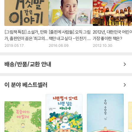
[그림책 특집] 소설가, 만화
[출판계 사람들] 오직 그림
2012년, 대한민국 어린
가, 출판인이 꼽은 '최고의
책만 내고 싶다 - 민찬기 그
가장 좋아한 책은?
그림책'
림책공작소 대표
2019.05.17.
2016.06.09.
2012.10.30.
배송/반품/교환 안내
이 분야 베스트셀러