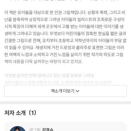
이 책은 유아들을 대상으로 한 인권 그림책입니다. 상황과 폭력, 그리고 비
난을 함축하여 상징적으로 그려낸 아이들의 일러스트와 조화로운 구성이
시적 특징이 더해져 세계 곳곳에서 고통 받는 아이들에 대한 이야기를 생
생하게 그려내고 있습니다. 무엇보다 어린이들의 참혹한 현실을 짧은 글과
간결한 그림으로 전해, 유치부터 초등학교 저학년까지의 아이들이 부담 없
이 읽을 수 있어요. 재생지에 거친 드로잉과 콜라주로 표현한 그림은 이러
한 여백의 느낌과 소박하고 거친 느낌을 살리기 위한 작가의 의도로 그림
책의 내용을 더욱 살려주는 바탕이 되고 있지요.
거짓말 같지만 진짜 일어나고 있는 일을 동화로 그려낸
2011 볼로냐 국제 어린이 도서전, 논픽션 부문 라가치 상 수상작!
책소개 더보기
우리가 모르는 어딘가에서는 매일매일 지진이나 홍수 같은 대재앙, 가난과
기아, 전쟁, 민족갈등, 종교분쟁 등 여러가지 불행한 일들이 일어나고 있었
어요. 하지만 우리는 우리가 행복하다고 해서 그들의 아픔을 모른 척하지
저자 소개
1
는 않았는지, 되돌아 볼 필요가 있다고 생각했어요. 진정한 지구촌 친구라
면 말이죠.
글그림
강경수