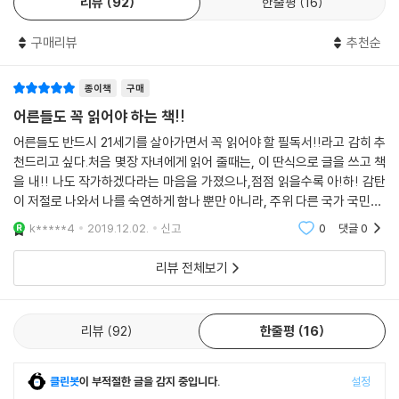
리뷰
92
한줄평
16
감동을 배가시키는 문학적 접근
구매리뷰
추천순
거짓말 같지만 현실에서 진짜 일어나고 있는 일들은 문학적 전개와 장치를
거치면서 충격과 울림을 더한다. 한국 친구들에게 반갑게 인사하는 세계
종이책
구매
각국 어린이들의 모습을 뒤로하고 책장을 넘기면, 아이들이 처한 현실의
참담함을 전하는 간결하고 담담한 내레이션이 이어진다. 이러한 극적 대비
어른들도 꼭 읽어야 하는 책!!
는 반복과 점층적 전개를 통해 감동과 여운을 배가시킨다. 또한 세계 여러
어른들도 반드시 21세기를 살아가면서 꼭 읽어야 할 필독서!!라고 감히 추
친구들의 현실을 듣고 충격 받은 대한민국 어린이 솔이의 모습에서 인간에
천드리고 싶다.처음 몇장 자녀에게 읽어 줄때는, 이 딴식으로 글을 쓰고 책
게 내재된 순수를 발견할 수 있다. 간결한 글과 그림 속에 숨은 여백은 독자
을 내!! 나도 작가하겠다라는 마음을 가졌으나,점점 읽을수록 아!하! 감탄
들에게 여운과 생각할 거리를 던져 준다. 깊은 여운 뒤의 몫은 독자가 채워
이 저절로 나와서 나를 숙연하게 함나 뿐만 아니라, 주위 다른 국가 국민들,
야 할 여백이기도 하다. 재생지에 거친 드로잉과 콜라주로 표현한 그림은
불우한? 나의 이웃을 한번쯤 생각하게 되니하루하루를 서투르게 살면 안
k*****4
2019.12.02.
신고
0
댓글
0
되겠다, 그리
이러한 여백의 느낌과 소박하고 거친 느낌을 살리기 위한 작가의 의도이
다.
리뷰 전체보기
‘작은 지구’를 꿈꾸는 작가의 마음
작가가 어느 날 우연히 본 다큐멘터리에서 지구촌은 너무도 낯설었다. 자
리뷰
92
한줄평
16
연재해, 종교 대립으로 인한 폭탄 테러, 가난으로 인한 질병 등 세계 곳곳에
서 수많은 사람들이 대한민국에서는 생각조차 할 수 없는, 그야말로 거짓
클린봇
이 부적절한 글을 감지 중입니다.
설정
말 같은 일들로 고통 받고 있었다. 그리고 그 안에서 가장 큰 고통을 받고