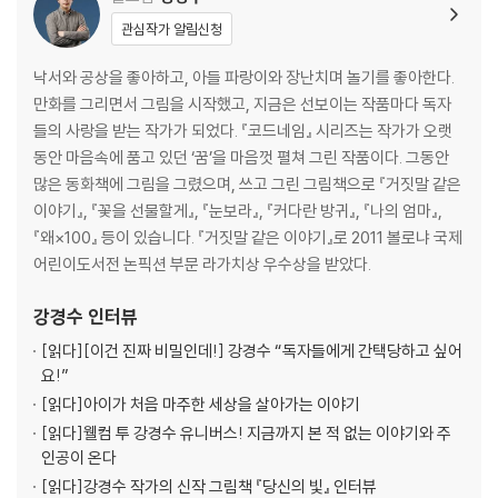
거짓말 같은 이야기는 동화작가 선생님이 우연히 한 다큐멘터리를 보고 떠
관심작가 알림신청
올린 작품이에요. 물론 처음에는 지구촌의 낯설고 힘든 이야기들이 나와
낙서와 공상을 좋아하고, 아들 파랑이와 장난치며 놀기를 좋아한다.
별로 상관 없는, 아주 먼 이야기처럼 들릴지 몰라도 우리가 이 작은 지구에
만화를 그리면서 그림을 시작했고, 지금은 선보이는 작품마다 독자
같이 살고 있는 인간, 똑같은 사람이라는 사실이 그들의 아픔을 외면할 수
들의 사랑을 받는 작가가 되었다. 『코드네임』 시리즈는 작가가 오랫
없게 합니다. 설마 이런 일이 있겠어? 거짓말 같은데? 라는 말이 나올 만큼
동안 마음속에 품고 있던 ‘꿈’을 마음껏 펼쳐 그린 작품이다. 그동안
믿을 수 없는 멀리 있는 친구들의 이야기, 동화로 한 번 만나보는 것은 어떨
많은 동화책에 그림을 그렸으며, 쓰고 그린 그림책으로 『거짓말 같은
까요.
이야기』, 『꽃을 선물할게』, 『눈보라』, 『커다란 방귀』, 『나의 엄마』,
『왜×100』 등이 있습니다. 『거짓말 같은 이야기』로 2011 볼로냐 국제
어린이도서전 논픽션 부문 라가치상 우수상을 받았다.
강경수
인터뷰
[읽다]
[이건 진짜 비밀인데!] 강경수 “독자들에게 간택당하고 싶어
요!”
[읽다]
아이가 처음 마주한 세상을 살아가는 이야기
[읽다]
웰컴 투 강경수 유니버스! 지금까지 본 적 없는 이야기와 주
인공이 온다
[읽다]
강경수 작가의 신작 그림책 『당신의 빛』 인터뷰