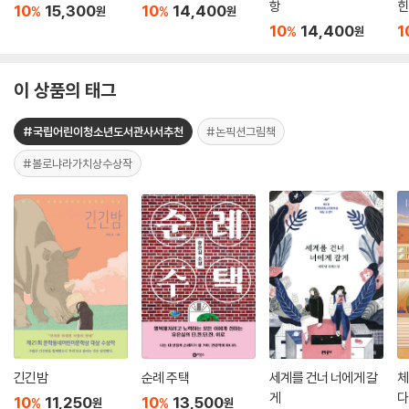
항
힌
10
15,300
10
14,400
%
%
원
원
10
14,400
1
%
원
이 상품의 태그
#국립어린이청소년도서관사서추천
#논픽션그림책
#볼로냐라가치상수상작
긴긴밤
순례 주택
세계를 건너 너에게 갈
체
게
다
10
11,250
10
13,500
%
%
원
원