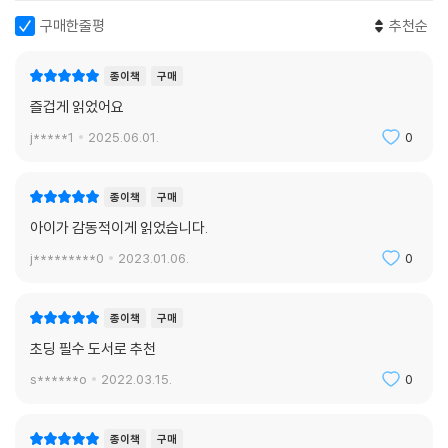
있는 사람은 바로 어린아이들이라는 사실에 작가는 적잖은 충격을 받았다.
구매한줄평
추천순
이 책에서 대한민국 어린이를 대표하는 솔이는 작품을 쓰고 그린 작가이기
도 하다.
종이책
구매
즐겁게 읽었어요
작가는 이 책을 통해 우리가 다른 모습을 지니고 다른 공간에 살고 있더라
도, 결국 우리 모두 지구촌이라는 작은 마을에 함께 살고 있는 ‘지구촌 가
j*****1
2025.06.01.
0
족’이라는 사실을 전한다. 이 책은 작가의 그림책 데뷔작으로, 작가의 인세
전액은 기획 의도에 맞게 어린이 인권 향상을 위해 국제 어린이 후원 단체
종이책
구매
인 플랜코리아에 기부된다. 또한 출간에 맞춰 광화문 광화랑에서 원화전을
아이가 감동적이게 읽었습니다.
열어, 책 속의 감동을 다양하게 확장시킬 수 있게 하였다. 전시 기간은 3월
9일부터 15일까지이다.
j*********0
2023.01.06.
0
세계적 권위의 볼로냐 라가치 상
종이책
구매
볼로냐 라가치 상은 매년 봄, 이탈리아 볼로냐에서 열리는 세계 최대 규모
초딩 필수 도서로 추천
의 국제 어린이 도서전에서 수여하는 상으로, 전 세계에서 출간된 그림책
을 대상으로 한다. 각국의 권위 있는 국제 심사위원단이 작품성과 예술성,
s******o
2022.03.15.
0
독창성을 기준으로 가장 탁월한 완성도를 보이는 그림책에 수여하며, 픽
션, 논픽션, 뉴호라이즌, 오페라 프리마 등 네 개의 분야별로 최우수상과
종이책
구매
우수상이 있다.