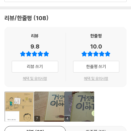
기』에 대한 국제 심사위원단의 심사평 전문
리뷰/한줄평
108
거짓말 같지만 현실에서 진짜 일어나고 있는 일들을 통해 깊은 충격과 울
림을 전한다!
리뷰
한줄평
유아 대상의 인권 그림책
9.8
10.0
1959년 채택된 국제연합 아동 인권 선언문에 따르면, 모든 어린이에게는
10가지 기본적 인권이 있다. 무차별 평등, 기회 균등, 사회 보장, 우선적 보
호, 학대 방지, 모든 착취에서의 보호, 위급한 상황에서 우선 구조, 고아 및
리뷰 쓰기
한줄평 쓰기
기아의 수용 구호, 혹사 금지, 세계 평화에 기여함이다. 『거짓말 같은 이야
기』는 위와 같은 기본적 인권을 누리지 못하고 지구촌 곳곳에서 힘겨운 삶
혜택 및 유의사항
혜택 및 유의사항
을 이어 나가고 있는 어린이들의 현실을 담백하게 전하면서 어린이 인권에
대해 생각하게 하는 그림책이다. 무엇보다 어린이들의 참혹한 현실을 짧은
글과 간결한 그림으로 전해, 유치부터 초등학교 저학년까지의 아이들이 부
담 없이 읽을 수 있다. 부모의 품을 떠나 사회에 첫발을 내디디며 자연스레
접하는 이 인권 그림책은, 독자들이 자신의 터전뿐 아니라 더 넓은 세상으
로 눈을 돌릴 수 있는 아량을 키워 주고, 공동체의 한 구성원으로서의 역할
7
4
에 대해 생각해 보게 한다.