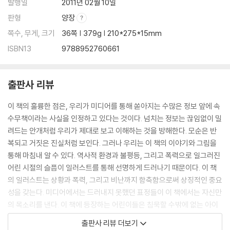
발행일
2011년 02월 10일
판형
양장
쪽수, 무게, 크기
36쪽 | 379g | 210*275*15mm
ISBN13
9788952760661
출판사 리뷰
이 책의 훌륭한 점은, 우리가 미디어를 통해 쏟아지는 수많은 정보 앞에 속
수무책이라는 사실을 인정하고 있다는 것이다. 넘치는 정보는 끊임없이 밀
려드는 안개처럼 우리가 제대로 보고 이해하는 것을 방해한다. 모순은 반
복되고 거짓은 진실처럼 보인다. 그러나 우리는 이 책의 이야기와 그림을
통해 마침내 알 수 있다. 역사적 환경과 불평등, 그리고 폭력으로 일그러진
어린 시절의 슬픔이 일러스트를 통해 선명하게 드러나기 때문이다. 이 책
의 일러스트는 상황과 폭력, 그리고 비난까지 함축함으로써 상징적인 중요
성을 갖는다. 미디어에서는 드러내지 못했던 표정들이 이 책에서는 자신만
의 목소리를 낸다. 이 책에 등장하는 어린이들은 침묵할 수밖에 없는 아이
들을 대변하고 있는 것이다. 조화로운 구성과 시적 특징은 고통 받는 아이
출판사 리뷰 더보기
들에 대한 이 이야기를 한층 더 품격 있게 만든다. --- 『거짓말 같은 이야