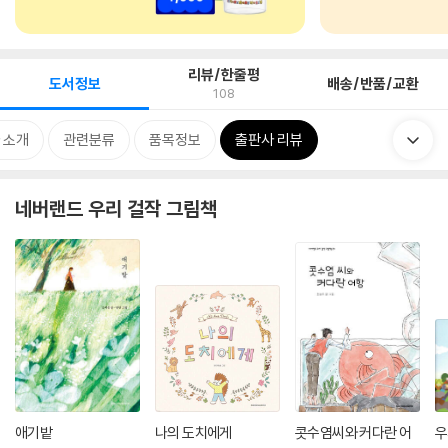
리뷰/한줄평
도서정보
배송/반품/교환
108
 소개
관련분류
품목정보
출판사 리뷰
네버랜드 우리 걸작 그림책
애기밭
나의 도치에게
콧수염씨와 커다란 어
우