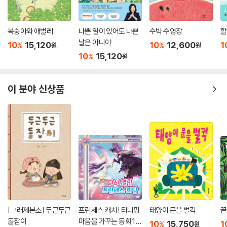
복숭아와 애벌레
나쁜 일이 있어도 나쁜
수박 수영장
할
날은 아니야
10
15,120
10
12,600
1
%
%
원
원
10
15,120
%
원
이 분야 신상품
[그래제본소] 두근두근
프린세스 캐치! 티니핑
태양이 문을 벌컥
끝
돌잡이
마음을 가꾸는 동화 10
10
15,750
1
%
원