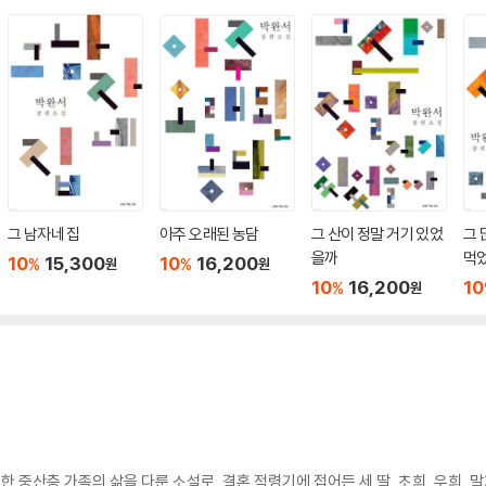
그 남자네 집
아주 오래된 농담
그 산이 정말 거기 있었
그 
을까
먹
10
15,300
10
16,200
%
%
원
원
10
16,200
10
%
원
 중산층 가족의 삶을 다룬 소설로, 결혼 적령기에 접어든 세 딸, 초희, 우희, 