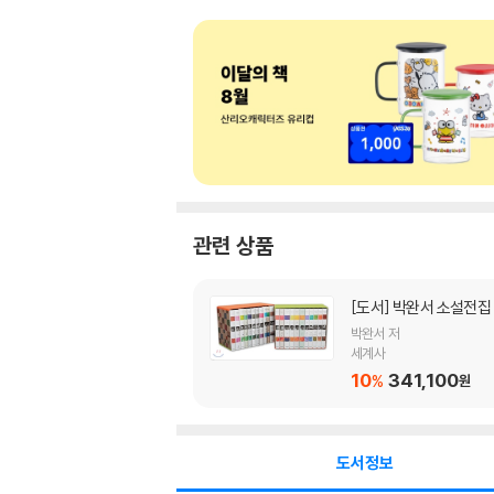
관련 상품
[도서]
박완서 소설전집
박완서 저
세계사
10
341,100
%
원
도서정보