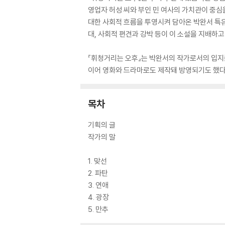
영업자 허성 씨와 부인 민 여사의 가치관이 중심
대한 사회적 흐름을 투영시켜 담아온 박완서 특유
대, 사회적 편견과 강박 등이 이 소설을 지배하고
『휘청거리는 오후』는 박완서의 작가로서의 입지를
이어 영화와 드라마로도 제작돼 방영되기도 했다
목차
기획의 글
작가의 말
1. 맞선
2. 파탄
3. 연애
4. 광장
5. 만추