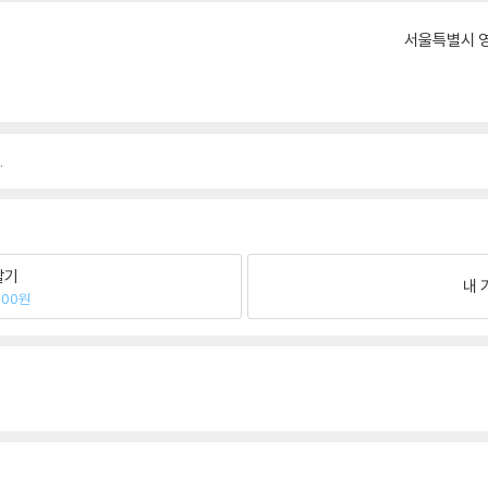
서울특별시 영
.
팔기
내 
300원