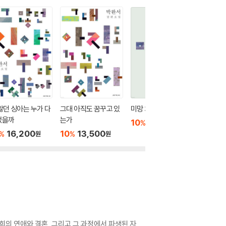
많던 싱아는 누가 다
그대 아직도 꿈꾸고 있
미망 3
미망 2
었을까
는가
10
14,400
10
1
%
%
원
16,200
10
13,500
%
%
원
원
말희의 연애와 결혼, 그리고 그 과정에서 파생된 자