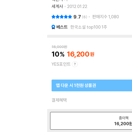
세계사
2012.01.22.
9.7
판매지수
1,080
6
베스트
한국소설 top100 1주
18,000
원
10
16,200
YES포인트
앱 다운 시 1천원 상품권
결제혜택
종이책
16,200