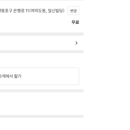
등포구 은행로 11(여의도동, 일신빌딩)
변경
무료
가게에서 팔기