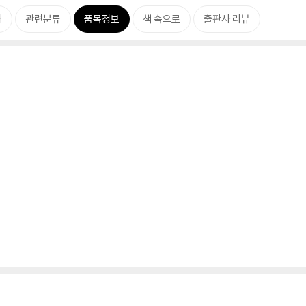
개
관련분류
품목정보
책 속으로
출판사 리뷰