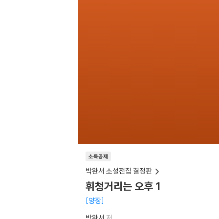
소득공제
박완서 소설전집 결정판
휘청거리는 오후 1
양장
박완서
저