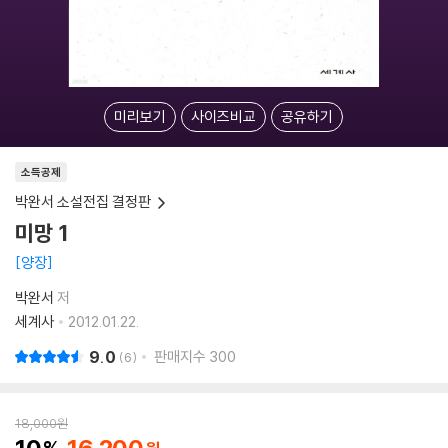
미리보기
사이즈비교
공유하기
소득공제
박완서 소설전집 결정판
미망 1
양장
박완서
저
세계사
2012.01.22.
9.0
판매지수
300
6
18,000
원