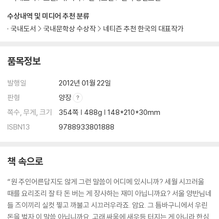
수상내역 및 미디어 추천 분류
국내도서
국내문학상 수상작
네티즌 추천 한국의 대표작가
품목정보
발행일
2012년 01월 22일
판형
양장
쪽수, 무게, 크기
354쪽 | 488g | 148*210*30mm
ISBN13
9788933801888
책 속으로
“원 주인어른답지도 않게 그런 말씀이 어디메 있시니까? 세월 시끄러울
때를 요리조리 잘 타 돈 버는 게 장사하는 재미 아닙니까요? 서울 양반님네
들 즈이끼리 실컷 찧고 까불고 시끄러우라죠. 암요. 그 틈바구니에서 우린
돈을 벌자 이 말씀 아닙니까요. 고래 싸움에 새우등 터지는 게 아니라 한심