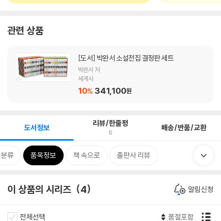
관련 상품
[도서]
박완서 소설전집 결정판 세트
박완서 저
세계사
10
341,100
%
원
리뷰/한줄평
도서정보
배송/반품/교환
6
련분류
품목정보
책 속으로
출판사 리뷰
이 상품의 시리즈
4
알림신청
전체선택
품절포함