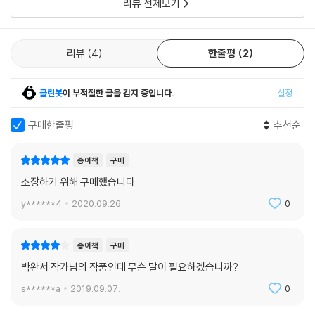
데 있다. 이에, 국내 최고 북디자이너로 손꼽히는 오진경은 기존에 이미 작
리뷰 전체보기
품을 읽은 오랜 독자들에게는 정성껏 준비한 선물 같은 느낌을 주고, 앞으
로 작품을 만날 미지의 독자들에게는 시간을 초월한 모던한 감성을 느끼게
리뷰
4
한줄평
2
함과 동시에, 작품 각각의 개성을 살리면서도 개별 작품들이 「박완서 소설
전집 결정판」으로 모여 전집의 통일성을 갖추며 박완서 문학의 고유한 멋
을 이루도록 디자인했다.
클린봇
이 부적절한 글을 감지 중입니다.
설정
박완서 작품은 제목만 보아도 작가 자체를 느낄 수 있기에, 제목을 최대한
구매한줄평
추천순
디자인에 활용해 작품의 특징을 드러내고자 했다. 기존에 있는 서체로는
작품의 특징을 담아내기에 부족함을 느끼고 수직선과 수평선을 기본으로
종이책
구매
획을 더하여 「박완서 소설전집 결정판」 작품들만을 위한 글자를 제작했다.
소장하기 위해 구매했습니다.
번지는 듯 아스라한 농담(濃淡)과 저채도의 따뜻한 색감, 소박한 질감을
y******4
2020.09.26.
0
모티브로 하고, 그 외의 장식을 최대한 배제하여 작품마다 조각보로 수놓
은 듯하면서도 각 작품의 개성을 살리는 제목을 만들어 표지 전체 이미지
로 사용했다.
종이책
구매
박완서 작가님의 작품인데 무슨 말이 필요하겠습니까?
또한 작품 자체로 처음 접근하는 새로운 독자들을 위해 본문에는 작가 화
s******a
2019.09.07.
0
보를 따로 넣지 않았다. 대신 전집 스물두 권에 작가의 각기 다른 사진들을
넣어 책을 펼치면 마치 작가가 직접 이야기를 들려줄 것 같은 느낌을 주었