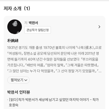
저자 소개
1
저
박완서
관심작가 알림신청
朴婉緖
1931년 경기도 개풍 출생. 1970년 불혹의 나이에 『나목(裸木)』으로
『여성동아』 장편소설 공모에 당선되어 문단에 나온 이래 2011년 영
면에 들기까지 40여 년간 수많은 걸작들을 선보였다. 『부끄러움을
가르칩니다』 『배반의 여름』 『엄마의 말뚝』 『그해 겨울은 따뜻했네』
『그 많던 싱아는 누가 다 먹었을까』 『그 산이 정말 거기 있었을까』 『친
절한 복희씨』 『기나긴 하루』 『미망』 등 다수의 작품이 있고, 한국문학
펼쳐보기
작가상 이상문학상 대한민국문학상 이산문학상 중앙문화대상 현대
문학상 동인문학상 한무숙문학상 대산문학상 만해문학상 인촌상 황
박완서
인터뷰
순원문학상 호암상 금관문화훈장 등을 수상했
[읽다]
작가 박완서가 세상에 남기고 싶었던 마지막 이야기 - 작가
호원숙