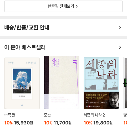
다. 본문 및 표지에 들어간 작가의 사진 대부분은 되도록 작품을 집필할 당
한줄평 전체보기
시의 사진이나 작품의 느낌을 살릴 수 있을 만한 사진을 실었으며, 평상시
가족과 지인들이 찍은 사진을 주로 수록하여 다소 거칠기는 하지만 자연스
럽고도 따뜻한 느낌이 더욱 살아 있다.
배송/반품/교환 안내
이미 오랜 시기를 향유하고 사랑받은 책들이지만 그 사이 맞춤법 규정도
많이 바뀌었다. 이번에 새로 나온 판본에서는 국립국어원 맞춤법 규정을
이 분야 베스트셀러
따르되 작가의 고유한 표현, 어조, 시대를 특정하는 단어?을 그대로 유지
하는 등 글의 질감을 유지하면서도 새로운 독자들이 읽기 편하도록 매만지
는 데 집중하였다. 또한 국내 문학, 동아시아 문화 전문가, 외국인 교수(박
완서의 「재수굿」 『그 많던 싱아는 누가 다 먹었을까』 등을 영역한 스티븐
엡스타인) 등 박완서 문학에 관심을 갖고 활동 중인 다양한 분야, 다양한
지역의 전문가들이 「박완서 소설전집 결정판」을 위해 박완서를 새롭게 해
석한 깊이 있는 해설을 수록하여 독자들의 이해를 돕고 있다.
다사다난한 80년 삶 동안 쌓은 삶의 언어, 감각의 언어
수족관
모순
세종의 나라 2
빵
선생님의 장편소설을 다시 읽고 재평가하는 작업은 큰 산맥을 종주하는 듯
10
15,930
10
11,700
10
19,800
1
%
%
%
원
원
원
방대했다. ‘박완서 문학’의 폭과 깊이, 그리고 한국문학의 미래를 향한 가능