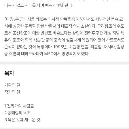
따르지 않고 시대를 타며 빠르게 변화한다.
『미망』은 근대사를 꿰뚫는 역사적 안목을 유지하면서도 세부적인 풍속 묘
사에 성공한 주목할 만한 박완서의 대표적 역사소설이다. 고려왕조의 수도
로서 조선왕조에 대한 반발로 벼슬보다는 상업에 전력투구한 개성 지방 특
유의 풍토와 의복·식습관 등의 풍속이 실감나게 복원되어 있어 사료로서도
손색이 없다는 것이 특징이다. 1996년, 소원영 연출, 최불암, 채시라, 김상
중 주연의 대하드라마가 MBC에서 방영되기도 했다.
목차
기획의 글
작가의 말
1.전씨가의 사람들
2.동해랑의 낙조
3.묵은 것과 새로운 것