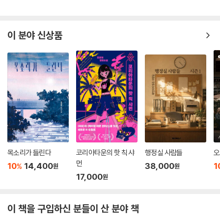
성을 확인한 축복의 시간이었다. ‘박완서 문학’은 언어의 보물창고다. 파내
고 파내어도 늘 샘솟는 듯 살아 있는 이야기와, 예스러우면서도 더 이상 적
절할 수 없는 세련된 표현으로, 모국어의 진경을 펼쳐 보였다. 재미있는 글
이 분야 신상품
과 활달한 언어가 주는 힘은 우리들을 뜨겁게 매료시켰으며, 이는 아름다
운 문학의 풍경을 만들어냈다. (「기획의 글」 중에서)
박완서의 글은 마치 멀리서 목소리가 들리는 듯 물 흐르듯 부드럽게 읽힌
다. 그리고 마치 보물 창고같이 뜻밖의 어휘들이 전혀 어색하지 않게 문장
속에 숨어 있다. 이는 부드러운 문장 속에서 시기와 지역을 넘나드는 새로
운 언어를 찾아내는 재미를 주기도 한다. 박완서는 꼭 딱딱한 글이 아니더
라도 날카로운 시각을 유지할 수 있으며, 비판적 시선을 흐리지 않을 수 있
다는 것을 본인의 작품들로써 보여준다. 이는 작가의 기본 성향이기도 하
지만, 다양한 삶의 경험, 언어 경험에서 영향을 받은 것이기도 하다.
목소리가 들린다
코리아타운의 핫 칙 샤
행정실 사람들
오
먼
10
14,400
38,000
1
%
원
원
박완서는 일제 강점기, 해방, 6.25, 민주주의 확산, 계층 격차 심화 등 삶의
17,000
원
여정에서 경험한 한국 사회의 빠르고 굵직한 변화상을 문학으로 끌어들였
다. 한 개인의 문제를 사회적 소용돌이 속에서 해석하고, 한국 사회가 간과
이 책을 구입하신 분들이 산 분야 책
하던 문제의 핵심을 정확히 관통함으로써, 문학의 역할을 현 사회상을 반