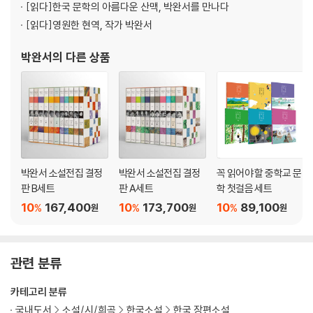
[읽다]
한국 문학의 아름다운 산맥, 박완서를 만나다
[읽다]
영원한 현역, 작가 박완서
박완서
의 다른 상품
박완서 소설전집 결정
박완서 소설전집 결정
꼭 읽어야 할 중학교 문
판 B세트
판 A세트
학 첫걸음 세트
10
167,400
10
173,700
10
89,100
%
%
%
원
원
원
관련 분류
카테고리 분류
국내도서
소설/시/희곡
한국소설
한국 장편소설