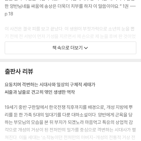
한 양반님네들 싸움에 송상은 더욱더 치부를 하자 이 말씀이야요.” 1권 ---
p.18
이 사건은 결국 피를 보고 끝났다. 이 생원이 부젓가락으로 소년의 눈을 뽑
기 전에 전 서방이 먼저 기성을 지르면서 제 손으로 제 눈을 후벼 판 것이었
다. 소년도 구경꾼들도 그제서야 비명을 지르면서 전 서방에 달려들었고,
책 속으로 더보기
이 생원도 악몽에서 깬 것처럼 식은땀을 흘리며 부젓가락을 내던졌다. _1
권 ---p.64
출판사 리뷰
일본인들이 인삼 도채에 맛을 들인 첫밗에 크게 한 번 재미를 보고 난 이성
이는 그 후 삼포를 처분하고 그걸 자본으로 한양에서 주로 서양과 일본에
요동치며 격변하는 시대사와 일상의 구체적 세태가
서 들어온 황홀하고 요사한 비단, 신기하고 정확해서 누구나 탐내는 시계
씨줄과 날줄로 견고히 엮인 생생한 역작
등을 원화주한테 도거리로 흥정해서 비싼 값으로 파는 되넘기장사로 돈을
눈덩이처럼 불렸다. 그런 호황도 불과 몇 년 안 가 외국의 물건값은 터무니
19세기 중반 구한말에서 한국전쟁 직후까지를 배경으로, 개성 지방에 뿌
없이 비싸지고 따라서 이문은 줄고, 그 장사에 침을 흘리는 장사꾼만 오뉴
리를 둔 한 가족 5대의 일대기를 다룬 대하소설이다. 양반에게 곤욕을 당
월 쉬파리처럼 한양으로 꾀어들게 되었다. _2권 ---p.57
하는 부모님의 모습을 본 뒤 부자가 되겠노라 마음먹고 특유의 상업적 감
각으로 개성의 거상이 된 전처만의 일가를 중심으로 격변하는 시대사가 펼
박승재 그가 누구인가. 제가 아무리 거들먹거려도 고작 왜놈 발샅에 낕 때
쳐진다. 이들 세대는 ‘소작농이던 전처만의 아버지-개성의 전통적 거상 전