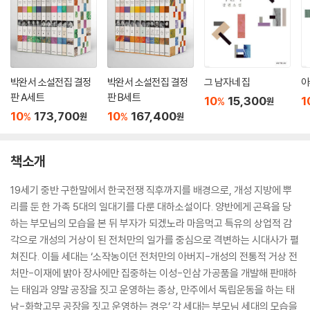
박완서 소설전집 결정
박완서 소설전집 결정
그 남자네 집
아
판 A세트
판 B세트
10
15,300
1
%
원
10
173,700
10
167,400
%
%
원
원
책소개
19세기 중반 구한말에서 한국전쟁 직후까지를 배경으로, 개성 지방에 뿌
리를 둔 한 가족 5대의 일대기를 다룬 대하소설이다. 양반에게 곤욕을 당
하는 부모님의 모습을 본 뒤 부자가 되겠노라 마음먹고 특유의 상업적 감
각으로 개성의 거상이 된 전처만의 일가를 중심으로 격변하는 시대사가 펼
쳐진다. 이들 세대는 ‘소작농이던 전처만의 아버지-개성의 전통적 거상 전
처만-이재에 밝아 장사에만 집중하는 이성-인삼 가공품을 개발해 판매하
는 태임과 양말 공장을 짓고 운영하는 종상, 만주에서 독립운동을 하는 태
남-화학고무 공장을 짓고 운영하는 경우’ 각 세대는 부모님 세대의 모습을