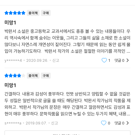
들에게 꾸준히 사랑받은 박완서의 장편소설 및 연작소설 15종(22권)을 최
초 집필 시기 순(연재 시작 시기 기준)으로 모아 다듬어 선보일 방대한 기
종이책
구매
획이었다. 한국 사회의 발자취와 변혁을 개인의 시각에서 다뤄온 박완서의
미망1
작품을 하나로 모은다는 것은, 한 작가의 작품을 모으는 의미를 넘어 한국
박완서 소설은 중고등학교 교과서에서도 종종 볼 수 있는 내용들이다. 우
사회의 흐름과 변화의 맥락을 문학 안에서 집대성하는 의미 있는 작업이
리 역사속에서 함께 숨쉬는 이웃들, 그리고 그들의 삶을 소재로 한 소설이
다. 그러나 2011년 1월 22일, 원고를 다듬어나가던 작가가 담낭암으로 타
많다보니 자연스레 개연성이 짙어진다. 그렇기 때문에 읽는 동안 쉽게 몰
계한 뒤, 그간 함께해온 기획위원들과 작가의 후손들이 작가의 뜻을 이어
입이 가능하기도하다. 박완서 작가의 소설은 절절한 이야기를 끼적인 일
받아 원고를 다듬고, 일주기를 기해 출간하는 것으로 뜻을 모았다.
기장을 훔쳐보는 듯한 느낌으로 글을 읽어나갈 수 있다는 점과 등장하는
y******4
2020.09.26.
신고
1
댓글
0
인물의 이미지는 대
본 「박완서 소설전집 결정판」은 작가의 첫 등단작인 『나목』, 작가의 유년
종이책
구매
시절부터 청년 시절까지를 그린 자전 소설인 『그 많던 싱아는 누가 다 먹었
미망1
을까』 『그 산이 정말 거기 있었을까』를 비롯하여 마지막 장편 소설인 『그
남자네 집』 등이 포함되어 있으며, 작가의 유일한 연작 소설인 『엄마의 말
간결하다. 내용과 감성이 풍부하다. 언뜻 상반되고 양립할 수 없을 것같은
뚝』도 본 목록에 들어 있다.
두 성질은 일반적으로 글을 쓸 때도 해당된다. 박완서 작가님의 작품을 제
외하고.. 박완서 작가님의 문장은 매우 간결하고 깔끔하면서도 감성과 표
현이 매우 풍부하다. 문학작품을 읽으면 누릴 수 있는 두가지 혜택, 내용에
독자를 위해 새로이 구성된 「박완서 소설전집 결정판」
대한 감동과 문장구성, 표현을 공부할 수 있다는 것, 박완서 작가님의 작품
s******a
2019.09.07.
신고
0
댓글
0
은 이 두가
박완서 작품의 특징은 시간이 지나 읽어도 전혀 시대적 이질감이 없다는