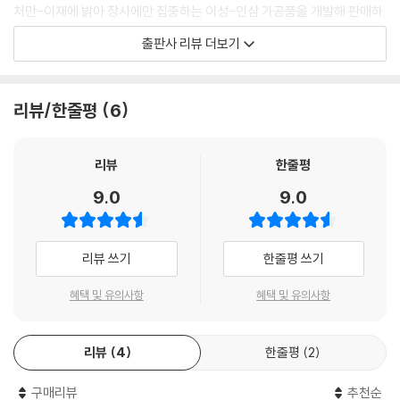
에 지나지 않는다는 건 태임이 보기엔 너무도 명료했다. 때를 보고 눈살을
처만-이재에 밝아 장사에만 집중하는 이성-인삼 가공품을 개발해 판매하
찌푸리면 됐지 증오할 것까지는 없었다, 그렇게 능멸해 마지않던 박승재가
는 태임과 양말 공장을 짓고 운영하는 종상, 만주에서 독립운동을 하는 태
출판사 리뷰 더보기
지금 호화를 극하게 꾸며놓은 인삼탕에서 시도 때도 없이 미역을 감는다지
남-화학고무 공장을 짓고 운영하는 경우’ 각 세대는 부모님 세대의 모습을
않는가. 딴 사람도 아닌 내 아들이 박승재에게 그런 호강을 시키고 있었다.
따르지 않고 시대를 타며 빠르게 변화한다.
아버지를 구해내기 위해 소위 교제를 한답시고 그런 짓을 하고 있다. 인삼
리뷰/한줄평
6
을 모독해도 분수가 있지.
『미망』은 근대사를 꿰뚫는 역사적 안목을 유지하면서도 세부적인 풍속 묘
_3권 ---p.312
사에 성공한 주목할 만한 박완서의 대표적 역사소설이다. 고려왕조의 수도
로서 조선왕조에 대한 반발로 벼슬보다는 상업에 전력투구한 개성 지방 특
리뷰
한줄평
유의 풍토와 의복·식습관 등의 풍속이 실감나게 복원되어 있어 사료로서도
9.0
9.0
손색이 없다는 것이 특징이다. 1996년, 소원영 연출, 최불암, 채시라, 김상
중 주연의 대하드라마가 MBC에서 방영되기도 했다.
리뷰 쓰기
한줄평 쓰기
한국문학 최고의 유산, 박완서
생애 마지막까지 직접 손보고, 다듬고, 매만진 아름다운 유작
혜택 및 유의사항
혜택 및 유의사항
2012년 1월 22일, 한국문학의 어머니 박완서의 일주기에 맞춰, 생전에 작
리뷰
4
한줄평
2
가가 직접 손봐온 원고가 도서출판 세계사에서 「박완서 소설전집 결정판」
으로 묶여 공개됐다. 「박완서 소설전집 결정판」은 2011년 10월 20일 작가
구매리뷰
추천순
의 팔순에 맞춰 출간할 예정이던 기획으로서, 첫 작품인 『나목』부터 독자