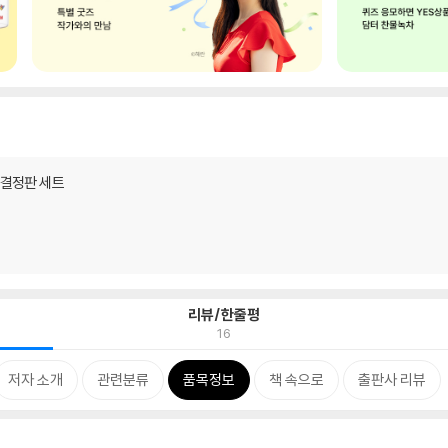
 결정판 세트
리뷰/한줄평
16
저자 소개
관련분류
품목정보
책 속으로
출판사 리뷰