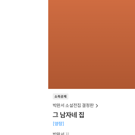
소득공제
박완서 소설전집 결정판
그 남자네 집
양장
박완서
저