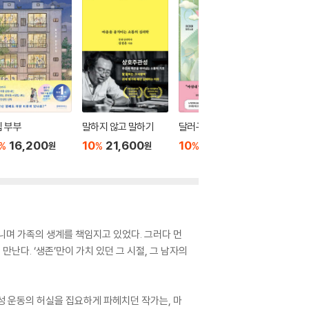
 부부
말하지 않고 말하기
달러구트 꿈 백화점 0
위버멘
16,200
10
21,600
10
16,020
10
1
%
%
%
%
원
원
원
다니며 가족의 생계를 책임지고 있었다. 그러다 먼
다. ‘생존’만이 가치 있던 그 시절, 그 남자의
여성 운동의 허실을 집요하게 파헤치던 작가는, 마