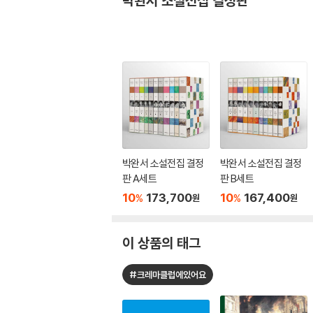
박완서 소설전집 결정판
박완서 소설전집 결정
박완서 소설전집 결정
판 A세트
판 B세트
10
173,700
10
167,400
%
%
원
원
이 상품의 태그
#크레마클럽에있어요