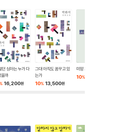
많던 싱아는 누가 다
그대 아직도 꿈꾸고 있
미망 3
미망 2
었을까
는가
10
14,400
10
1
%
%
원
16,200
10
13,500
%
%
원
원