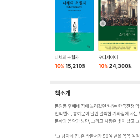
니체의 초월자
오디세이아
10
15,210
10
24,300
%
%
원
원
책소개
돈암동 후배네 집에 놀러갔던 ‘나’는 한국전쟁 막
친척뻘로, 홍예문이 달린 널찍한 기와집에 사는 
문학과 음악과 낭만, 그리고 사랑은 빛이 났고 
『그 남자네 집』은 박완서가 50여 년을 꼭꼭 여