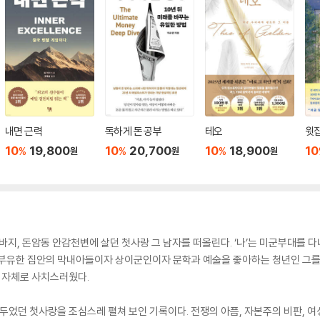
내면 근력
독하게 돈 공부
테오
윗집
10
19,800
10
20,700
10
18,900
10
%
%
%
원
원
원
바지, 돈암동 안감천변에 살던 첫사랑 그 남자를 떠올린다. ‘나’는 미군부대를 
부유한 집안의 막내아들이자 상이군인이자 문학과 예술을 좋아하는 청년인 그를 만난
그 자체로 사치스러웠다.
며두었던 첫사랑을 조심스레 펼쳐 보인 기록이다. 전쟁의 아픔, 자본주의 비판, 