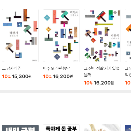
그 남자네 집
아주 오래된 농담
그 산이 정말 거기 있었
그 
을까
먹
10
15,300
10
16,200
%
%
원
원
10
16,200
10
%
원