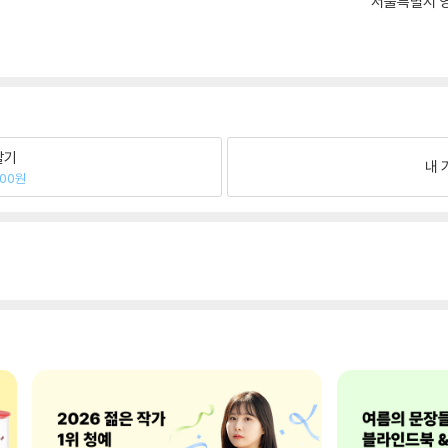
서울특별시 영
팔기
내 
100원