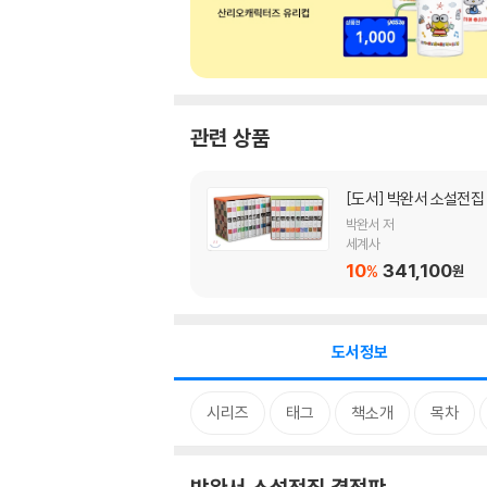
관련 상품
[도서]
박완서 소설전집
박완서 저
세계사
10
341,100
%
원
도서정보
시리즈
태그
책소개
목차