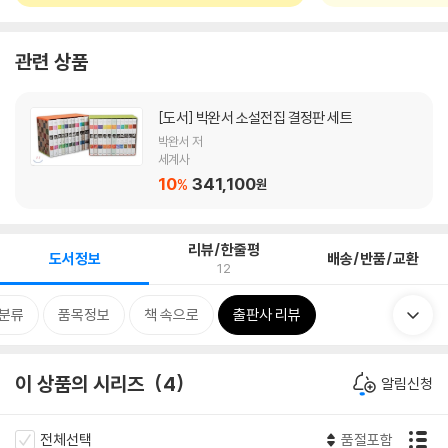
관련 상품
[도서]
박완서 소설전집 결정판 세트
박완서 저
세계사
10
341,100
%
원
리뷰/한줄평
도서정보
배송/반품/교환
12
분류
품목정보
책 속으로
출판사 리뷰
이 상품의 시리즈
4
알림신청
전체선택
품절포함