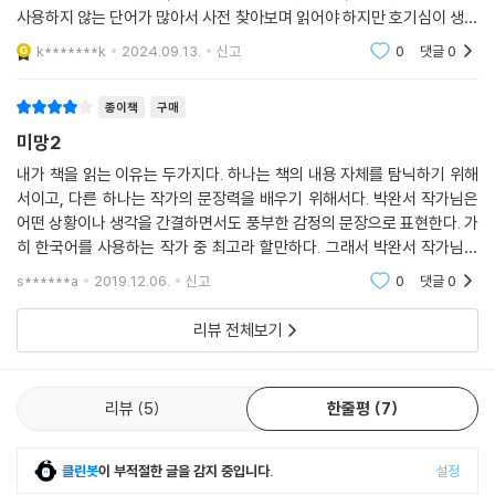
을 이루도록 디자인했다.
사용하지 않는 단어가 많아서 사전 찾아보며 읽어야 하지만 호기심이 생깁
니다.
k*******k
2024.09.13.
신고
0
댓글
0
박완서 작품은 제목만 보아도 작가 자체를 느낄 수 있기에, 제목을 최대한
디자인에 활용해 작품의 특징을 드러내고자 했다. 기존에 있는 서체로는
작품의 특징을 담아내기에 부족함을 느끼고 수직선과 수평선을 기본으로
종이책
구매
획을 더하여 「박완서 소설전집 결정판」 작품들만을 위한 글자를 제작했다.
미망2
번지는 듯 아스라한 농담(濃淡)과 저채도의 따뜻한 색감, 소박한 질감을
내가 책을 읽는 이유는 두가지다. 하나는 책의 내용 자체를 탐닉하기 위해
모티브로 하고, 그 외의 장식을 최대한 배제하여 작품마다 조각보로 수놓
서이고, 다른 하나는 작가의 문장력을 배우기 위해서다. 박완서 작가님은
은 듯하면서도 각 작품의 개성을 살리는 제목을 만들어 표지 전체 이미지
어떤 상황이나 생각을 간결하면서도 풍부한 감정의 문장으로 표현한다. 가
로 사용했다.
히 한국어를 사용하는 작가 중 최고라 할만하다. 그래서 박완서 작가님의
책은 그 내용도 재미있거니와 좋은 문장을 많이 배울 수 있어서 소장가치
s******a
2019.12.06.
신고
0
댓글
0
또한 작품 자체로 처음 접근하는 새로운 독자들을 위해 본문에는 작가 화
도 높고 주위사
보를 따로 넣지 않았다. 대신 전집 스물두 권에 작가의 각기 다른 사진들을
리뷰 전체보기
넣어 책을 펼치면 마치 작가가 직접 이야기를 들려줄 것 같은 느낌을 주었
다. 본문 및 표지에 들어간 작가의 사진 대부분은 되도록 작품을 집필할 당
시의 사진이나 작품의 느낌을 살릴 수 있을 만한 사진을 실었으며, 평상시
리뷰
5
한줄평
7
가족과 지인들이 찍은 사진을 주로 수록하여 다소 거칠기는 하지만 자연스
럽고도 따뜻한 느낌이 더욱 살아 있다.
클린봇
이 부적절한 글을 감지 중입니다.
설정