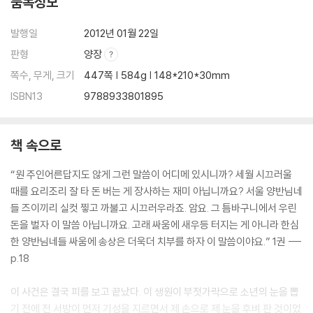
품목정보
발행일
2012년 01월 22일
판형
양장
쪽수, 무게, 크기
447쪽 | 584g | 148*210*30mm
ISBN13
9788933801895
책 속으로
“원 주인어른답지도 않게 그런 말씀이 어디메 있시니까? 세월 시끄러울
때를 요리조리 잘 타 돈 버는 게 장사하는 재미 아닙니까요? 서울 양반님네
들 즈이끼리 실컷 찧고 까불고 시끄러우라죠. 암요. 그 틈바구니에서 우린
돈을 벌자 이 말씀 아닙니까요. 고래 싸움에 새우등 터지는 게 아니라 한심
한 양반님네들 싸움에 송상은 더욱더 치부를 하자 이 말씀이야요.” 1권 ---
p.18
이 사건은 결국 피를 보고 끝났다. 이 생원이 부젓가락으로 소년의 눈을 뽑
기 전에 전 서방이 먼저 기성을 지르면서 제 손으로 제 눈을 후벼 판 것이었