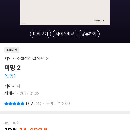
미리보기
사이즈비교
공유하기
소득공제
박완서 소설전집 결정판
미망 2
양장
박완서
저
세계사
2012.01.22.
9.7
판매지수
240
12
16,000
원