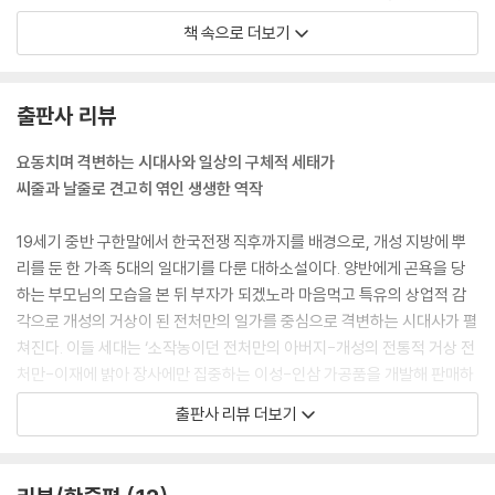
다. 소년도 구경꾼들도 그제서야 비명을 지르면서 전 서방에 달려들었고,
책 속으로 더보기
이 생원도 악몽에서 깬 것처럼 식은땀을 흘리며 부젓가락을 내던졌다. _1
권 ---p.64
출판사 리뷰
일본인들이 인삼 도채에 맛을 들인 첫밗에 크게 한 번 재미를 보고 난 이성
이는 그 후 삼포를 처분하고 그걸 자본으로 한양에서 주로 서양과 일본에
요동치며 격변하는 시대사와 일상의 구체적 세태가
서 들어온 황홀하고 요사한 비단, 신기하고 정확해서 누구나 탐내는 시계
씨줄과 날줄로 견고히 엮인 생생한 역작
등을 원화주한테 도거리로 흥정해서 비싼 값으로 파는 되넘기장사로 돈을
눈덩이처럼 불렸다. 그런 호황도 불과 몇 년 안 가 외국의 물건값은 터무니
19세기 중반 구한말에서 한국전쟁 직후까지를 배경으로, 개성 지방에 뿌
없이 비싸지고 따라서 이문은 줄고, 그 장사에 침을 흘리는 장사꾼만 오뉴
리를 둔 한 가족 5대의 일대기를 다룬 대하소설이다. 양반에게 곤욕을 당
월 쉬파리처럼 한양으로 꾀어들게 되었다. _2권 ---p.57
하는 부모님의 모습을 본 뒤 부자가 되겠노라 마음먹고 특유의 상업적 감
각으로 개성의 거상이 된 전처만의 일가를 중심으로 격변하는 시대사가 펼
박승재 그가 누구인가. 제가 아무리 거들먹거려도 고작 왜놈 발샅에 낕 때
쳐진다. 이들 세대는 ‘소작농이던 전처만의 아버지-개성의 전통적 거상 전
에 지나지 않는다는 건 태임이 보기엔 너무도 명료했다. 때를 보고 눈살을
처만-이재에 밝아 장사에만 집중하는 이성-인삼 가공품을 개발해 판매하
찌푸리면 됐지 증오할 것까지는 없었다, 그렇게 능멸해 마지않던 박승재가
는 태임과 양말 공장을 짓고 운영하는 종상, 만주에서 독립운동을 하는 태
출판사 리뷰 더보기
지금 호화를 극하게 꾸며놓은 인삼탕에서 시도 때도 없이 미역을 감는다지
남-화학고무 공장을 짓고 운영하는 경우’ 각 세대는 부모님 세대의 모습을
않는가. 딴 사람도 아닌 내 아들이 박승재에게 그런 호강을 시키고 있었다.
따르지 않고 시대를 타며 빠르게 변화한다.
아버지를 구해내기 위해 소위 교제를 한답시고 그런 짓을 하고 있다. 인삼