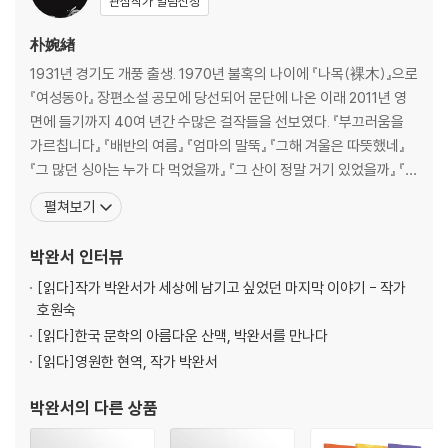
관심작가 알림신청
朴婉緖
1931년 경기도 개풍 출생. 1970년 불혹의 나이에 『나목(裸木)』으로
『여성동아』 장편소설 공모에 당선되어 문단에 나온 이래 2011년 영
면에 들기까지 40여 년간 수많은 걸작들을 선보였다. 『부끄러움을
가르칩니다』 『배반의 여름』 『엄마의 말뚝』 『그해 겨울은 따뜻했네』
『그 많던 싱아는 누가 다 먹었을까』 『그 산이 정말 거기 있었을까』 『친
절한 복희씨』 『기나긴 하루』 『미망』 등 다수의 작품이 있고, 한국문학
펼쳐보기
작가상 이상문학상 대한민국문학상 이산문학상 중앙문화대상 현대
문학상 동인문학상 한무숙문학상 대산문학상 만해문학상 인촌상 황
박완서
인터뷰
순원문학상 호암상 금관문화훈장 등을 수상했
[읽다]
작가 박완서가 세상에 남기고 싶었던 마지막 이야기 - 작가
호원숙
[읽다]
한국 문학의 아름다운 산맥, 박완서를 만나다
[읽다]
영원한 현역, 작가 박완서
박완서
의 다른 상품