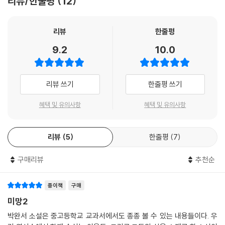
리뷰/한줄평
12
을 모독해도 분수가 있지.
『미망』은 근대사를 꿰뚫는 역사적 안목을 유지하면서도 세부적인 풍속 묘
_3권 ---p.312
사에 성공한 주목할 만한 박완서의 대표적 역사소설이다. 고려왕조의 수도
로서 조선왕조에 대한 반발로 벼슬보다는 상업에 전력투구한 개성 지방 특
리뷰
한줄평
유의 풍토와 의복·식습관 등의 풍속이 실감나게 복원되어 있어 사료로서도
9.2
10.0
손색이 없다는 것이 특징이다. 1996년, 소원영 연출, 최불암, 채시라, 김상
중 주연의 대하드라마가 MBC에서 방영되기도 했다.
리뷰 쓰기
한줄평 쓰기
한국문학 최고의 유산, 박완서
생애 마지막까지 직접 손보고, 다듬고, 매만진 아름다운 유작
혜택 및 유의사항
혜택 및 유의사항
2012년 1월 22일, 한국문학의 어머니 박완서의 일주기에 맞춰, 생전에 작
리뷰
5
한줄평
7
가가 직접 손봐온 원고가 도서출판 세계사에서 「박완서 소설전집 결정판」
으로 묶여 공개됐다. 「박완서 소설전집 결정판」은 2011년 10월 20일 작가
구매리뷰
추천순
의 팔순에 맞춰 출간할 예정이던 기획으로서, 첫 작품인 『나목』부터 독자
들에게 꾸준히 사랑받은 박완서의 장편소설 및 연작소설 15종(22권)을 최
초 집필 시기 순(연재 시작 시기 기준)으로 모아 다듬어 선보일 방대한 기
종이책
구매
획이었다. 한국 사회의 발자취와 변혁을 개인의 시각에서 다뤄온 박완서의
미망2
작품을 하나로 모은다는 것은, 한 작가의 작품을 모으는 의미를 넘어 한국
박완서 소설은 중고등학교 교과서에서도 종종 볼 수 있는 내용들이다. 우
사회의 흐름과 변화의 맥락을 문학 안에서 집대성하는 의미 있는 작업이