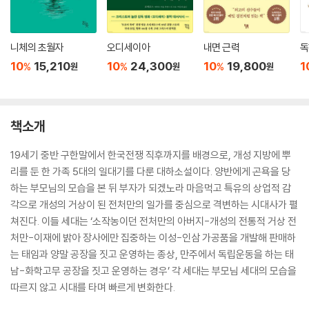
니체의 초월자
오디세이아
내면 근력
독
10
15,210
10
24,300
10
19,800
1
%
%
%
원
원
원
책소개
19세기 중반 구한말에서 한국전쟁 직후까지를 배경으로, 개성 지방에 뿌
리를 둔 한 가족 5대의 일대기를 다룬 대하소설이다. 양반에게 곤욕을 당
하는 부모님의 모습을 본 뒤 부자가 되겠노라 마음먹고 특유의 상업적 감
각으로 개성의 거상이 된 전처만의 일가를 중심으로 격변하는 시대사가 펼
쳐진다. 이들 세대는 ‘소작농이던 전처만의 아버지-개성의 전통적 거상 전
처만-이재에 밝아 장사에만 집중하는 이성-인삼 가공품을 개발해 판매하
는 태임과 양말 공장을 짓고 운영하는 종상, 만주에서 독립운동을 하는 태
남-화학고무 공장을 짓고 운영하는 경우’ 각 세대는 부모님 세대의 모습을
따르지 않고 시대를 타며 빠르게 변화한다.