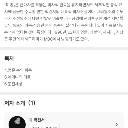
『미망』은 근대사를 꿰뚫는 역사적 안목을 유지하면서도 세부적인 풍속 묘
사에 성공한 주목할 만한 박완서의 대표적 역사소설이다. 고려왕조의 수도
로서 조선왕조에 대한 반발로 벼슬보다는 상업에 전력투구한 개성 지방 특
유의 풍토와 의복·식습관 등의 풍속이 실감나게 복원되어 있어 사료로서도
손색이 없다는 것이 특징이다. 1996년, 소원영 연출, 최불암, 채시라, 김상
중 주연의 대하드라마가 MBC에서 방영되기도 했다.
목차
4.풍운 속의 화촉
5.어머니의 아들
6.풍진세상
저자 소개
1
저
박완서