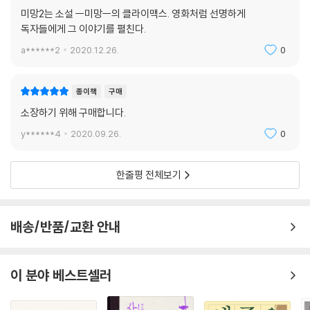
미망2는 소설 ㅡ미망ㅡ의 클라이맥스. 영화처럼 선명하게
독자들에게 그 이야기를 펼친다.
박완서의 글은 마치 멀리서 목소리가 들리는 듯 물 흐르듯 부드럽게 읽힌
다. 그리고 마치 보물 창고같이 뜻밖의 어휘들이 전혀 어색하지 않게 문장
a******2
2020.12.26.
0
속에 숨어 있다. 이는 부드러운 문장 속에서 시기와 지역을 넘나드는 새로
운 언어를 찾아내는 재미를 주기도 한다. 박완서는 꼭 딱딱한 글이 아니더
종이책
구매
라도 날카로운 시각을 유지할 수 있으며, 비판적 시선을 흐리지 않을 수 있
다는 것을 본인의 작품들로써 보여준다. 이는 작가의 기본 성향이기도 하
소장하기 위해 구매합니다.
지만, 다양한 삶의 경험, 언어 경험에서 영향을 받은 것이기도 하다.
y******4
2020.09.26.
0
박완서는 일제 강점기, 해방, 6.25, 민주주의 확산, 계층 격차 심화 등 삶의
한줄평 전체보기
여정에서 경험한 한국 사회의 빠르고 굵직한 변화상을 문학으로 끌어들였
다. 한 개인의 문제를 사회적 소용돌이 속에서 해석하고, 한국 사회가 간과
하던 문제의 핵심을 정확히 관통함으로써, 문학의 역할을 현 사회상을 반
배송/반품/교환 안내
영하고 문제의식을 환기시키는 것으로 확장시켰다.
이 분야 베스트셀러