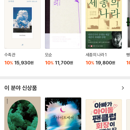
수족관
모순
세종의 나라 1
빵
10
15,930
10
11,700
10
19,800
1
%
%
%
원
원
원
이 분야 신상품