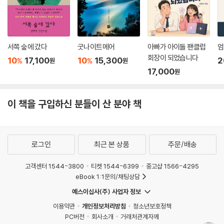
서쪽 숲에 갔다
굿나이트메어
아빠가 아이돌 팬클럽
엄
회장이 되었습니다
10
17,100
10
15,300
2
%
%
원
원
17,000
원
이 책을 구입하신 분들이 산 분야 책
로그인
최근 본 상품
주문/배송
고객센터 1544-3800
티켓 1544-6399
중고샵 1566-4295
eBook 1:1문의/채팅상담
예스이십사(주) 사업자 정보
이용약관
개인정보처리방침
청소년보호정책
PC버전
회사소개
거래처관계자께