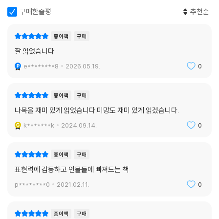
이미 오랜 시기를 향유하고 사랑받은 책들이지만 그 사이 맞춤법 규정도
구매한줄평
추천순
많이 바뀌었다. 이번에 새로 나온 판본에서는 국립국어원 맞춤법 규정을
따르되 작가의 고유한 표현, 어조, 시대를 특정하는 단어?을 그대로 유지
종이책
구매
하는 등 글의 질감을 유지하면서도 새로운 독자들이 읽기 편하도록 매만지
잘 읽었습니다
는 데 집중하였다. 또한 국내 문학, 동아시아 문화 전문가, 외국인 교수(박
완서의 「재수굿」 『그 많던 싱아는 누가 다 먹었을까』 등을 영역한 스티븐
e********8
2026.05.19.
0
엡스타인) 등 박완서 문학에 관심을 갖고 활동 중인 다양한 분야, 다양한
지역의 전문가들이 「박완서 소설전집 결정판」을 위해 박완서를 새롭게 해
종이책
구매
석한 깊이 있는 해설을 수록하여 독자들의 이해를 돕고 있다.
나목을 재미 있게 읽었습니다.미망도 재미 있게 읽겠습니다.
다사다난한 80년 삶 동안 쌓은 삶의 언어, 감각의 언어
k*******k
2024.09.14.
0
선생님의 장편소설을 다시 읽고 재평가하는 작업은 큰 산맥을 종주하는 듯
종이책
구매
방대했다. ‘박완서 문학’의 폭과 깊이, 그리고 한국문학의 미래를 향한 가능
성을 확인한 축복의 시간이었다. ‘박완서 문학’은 언어의 보물창고다. 파내
표현력에 감동하고 인물들에 빠져드는 책
고 파내어도 늘 샘솟는 듯 살아 있는 이야기와, 예스러우면서도 더 이상 적
p********0
2021.02.11.
0
절할 수 없는 세련된 표현으로, 모국어의 진경을 펼쳐 보였다. 재미있는 글
과 활달한 언어가 주는 힘은 우리들을 뜨겁게 매료시켰으며, 이는 아름다
종이책
구매
운 문학의 풍경을 만들어냈다. (「기획의 글」 중에서)