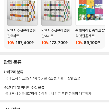
박완서 소설전집 결정
박완서 소설전집 결정
꼭 읽어야 할 중학교 문
판 B세트
판 A세트
학 첫걸음 세트
10
167,400
10
173,700
10
89,100
%
%
%
원
원
원
관련 분류
카테고리 분류
국내도서
소설/시/희곡
한국소설
한국 장편소설
수상내역 및 미디어 추천 분류
국내도서
국내문학상 수상작
네티즌 추천 한국의 대표작가