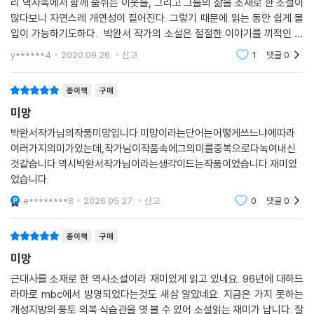
리 역사속에서 함께 숨쉬는 이웃들, 그리고 그들의 삶을 소재로 한 소설이
다. 그러나 2011년 1월 22일, 원고를 다듬어나가던 작가가 담낭암으로 타
많다보니 자연스레 개연성이 짙어진다. 그렇기 때문에 읽는 동안 쉽게 몰
계한 뒤, 그간 함께해온 기획위원들과 작가의 후손들이 작가의 뜻을 이어
입이 가능하기도하다. 박완서 작가의 소설은 절절한 이야기를 끼적인 일
받아 원고를 다듬고, 일주기를 기해 출간하는 것으로 뜻을 모았다.
기장을 훔쳐보는 듯한 느낌으로 글을 읽어나갈 수 있다는 점과 등장하는
y******4
2020.09.26.
신고
1
댓글
0
인물의 이미지는 대
본 「박완서 소설전집 결정판」은 작가의 첫 등단작인 『나목』, 작가의 유년
종이책
구매
시절부터 청년 시절까지를 그린 자전 소설인 『그 많던 싱아는 누가 다 먹었
미망
을까』 『그 산이 정말 거기 있었을까』를 비롯하여 마지막 장편 소설인 『그
남자네 집』 등이 포함되어 있으며, 작가의 유일한 연작 소설인 『엄마의 말
박완서작가님의작품미망입니다.미망이라는단어는어떻게쓰느냐에따라
뚝』도 본 목록에 들어 있다.
여러가지의미가있는데,작가님이작품속에그의미를중복으로다녹여내신
것같습니다.역시박완서작가님이라는생각이드는작품이었습니다.재미있
었습니다.
독자를 위해 새로이 구성된 「박완서 소설전집 결정판」
e********8
2026.05.27.
신고
0
댓글
0
박완서 작품의 특징은 시간이 지나 읽어도 전혀 시대적 이질감이 없다는
데 있다. 이에, 국내 최고 북디자이너로 손꼽히는 오진경은 기존에 이미 작
종이책
구매
품을 읽은 오랜 독자들에게는 정성껏 준비한 선물 같은 느낌을 주고, 앞으
미망
로 작품을 만날 미지의 독자들에게는 시간을 초월한 모던한 감성을 느끼게
근대사를 소재로 한 역사소설이라 재미있게 읽고 있네요. 96년에 대하드
함과 동시에, 작품 각각의 개성을 살리면서도 개별 작품들이 「박완서 소설
라마로 mbc에서 방영되었다는것도 새삼 알았네요. 지금은 가지 못하는
전집 결정판」으로 모여 전집의 통일성을 갖추며 박완서 문학의 고유한 멋
개성지방의 풍토 의복 식습관을 엿 볼 수 있어 소설읽는 재미가 납니다. 잘