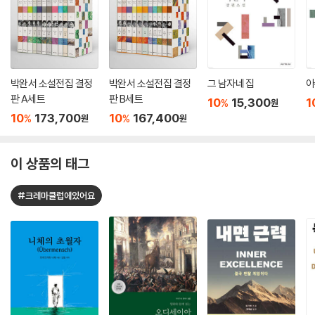
박완서 소설전집 결정
박완서 소설전집 결정
그 남자네 집
아
판 A세트
판 B세트
10
15,300
1
%
원
10
173,700
10
167,400
%
%
원
원
이 상품의 태그
#크레마클럽에있어요