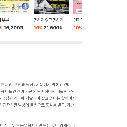
 부부
말하지 않고 말하기
달러구트 꿈 백화점 0
위버멘
16,200
10
21,600
10
16,020
10
1
%
%
%
%
원
원
원
했다고 『오만과 몽상』 서문에서 밝히고 있다.
가의 아들인 현과 가난한 도배장이의 아들인 남상
은 극심한 가난에 시달리며 살고 있다는 할아버지
은 갑작스런 남상의 돌변으로 충격을 받고, 가난
져버리기 위해 몸부림치지만 모든 것이 경제적 가