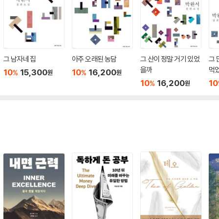
그 남자네 집
아주 오래된 농담
그 산이 정말 거기 있었
그 
을까
먹
10
15,300
10
16,200
%
%
원
원
10
16,200
10
%
원