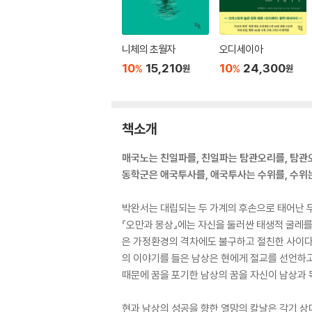
니체의 초월자
오디세이아
10
15,210
10
24,300
%
%
원
원
책소개
매국노는 친일파를, 친일파는 탐관오리를, 탐
동학군은 애국투사를, 애국투사는 수위를, 수위는
박완서는 대립되는 두 가계의 후손으로 태어난 두
『오만과 몽상』에는 자신을 둘러싼 태생적 굴레
은 가정환경의 격차에도 불구하고 절친한 사이다
의 이야기를 들은 남상은 현에게 절교를 선언하고
때문에 꿈을 포기한 남상의 꿈을 자신이 남상과 
현과 남상의 성공을 향한 열망의 칼날은 각기 상