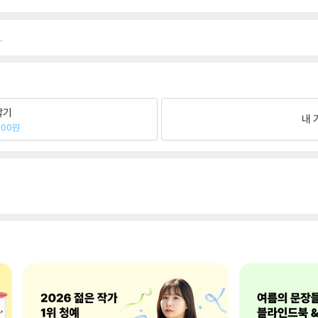
.
팔기
내 
300원