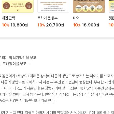
내면 근력
독하게 돈 공부
테오
윗집
10
19,800
10
20,700
10
18,900
10
%
%
%
원
원
원
관오리는 악덕기업인을 낳고
 도배장이를 낳고...
 젊은이가 (세상의) 더러운 상식에 나름의 방법으로 항거하는 이야기를 쓰고자 
를 나름의 방법으로 타파하고자 하는 두 주인공이 번갈아 등장한다. 부유한 기업
. 그러나 매국노의 자손인 현은 떵떵거리며 살고 있는데 동학군의 자손인 남상
 가난을 벗어나고자 맘먹는다. 반면 의사가 되겠다는 남상의 꿈을 지지하던 현
똑같은 환경에서 대신해 보이기로 한다.
대가 겨누고 있다. 이들은 아버지 세대의 영향력에서 벗어나기 위해, 굴레를 던