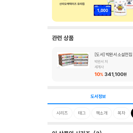
관련 상품
[도서]
박완서 소설전집
박완서 저
세계사
10
341,100
%
원
도서정보
시리즈
태그
책소개
목차