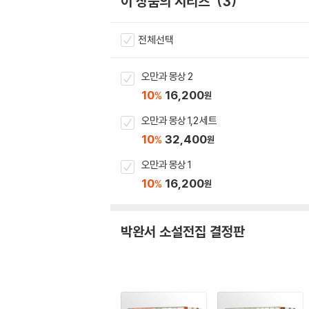
이 상품의 시리즈
3
전체선택
오만과 몽상 2
10
16,200
%
원
오만과 몽상 1,2 세트
10
32,400
%
원
오만과 몽상 1
10
16,200
%
원
박완서 소설전집 결정판