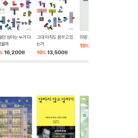
많던 싱아는 누가 다
그대 아직도 꿈꾸고 있
미망 3
미망 2
었을까
는가
10
14,400
10
1
%
%
원
16,200
10
13,500
%
%
원
원