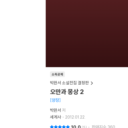
소득공제
박완서 소설전집 결정판
오만과 몽상 2
양장
박완서
저
세계사
2012.01.22.
10.0
판매지수
360
5