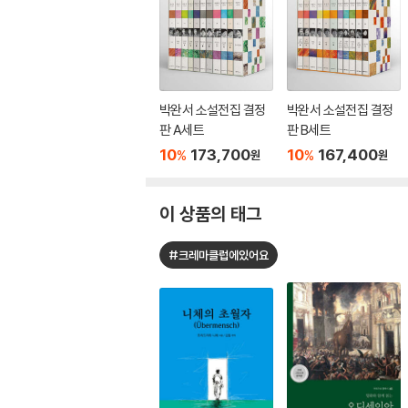
박완서 소설전집 결정
박완서 소설전집 결정
판 A세트
판 B세트
10
173,700
10
167,400
%
%
원
원
이 상품의 태그
#크레마클럽에있어요