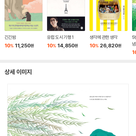
긴긴밤
유럽 도시 기행 1
생각에 관한 생각
5
념
10
11,250
10
14,850
10
26,820
%
%
%
원
원
원
1
상세 이미지