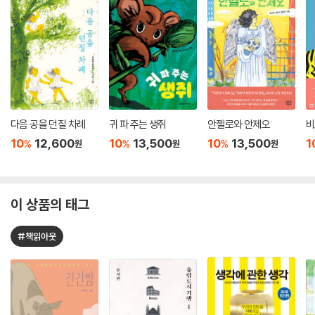
다음 공을 던질 차례
귀 파 주는 생쥐
안젤로와 안제오
비
10
12,600
10
13,500
10
13,500
1
%
%
%
원
원
원
이 상품의 태그
#책읽아웃