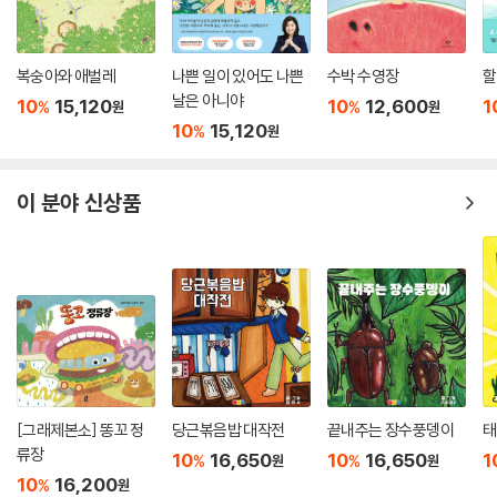
복숭아와 애벌레
나쁜 일이 있어도 나쁜
수박 수영장
할
날은 아니야
10
15,120
10
12,600
1
%
%
원
원
10
15,120
%
원
이 분야 신상품
[그래제본소] 똥꼬 정
당근볶음밥 대작전
끝내주는 장수풍뎅이
태
류장
10
16,650
10
16,650
1
%
%
원
원
10
16,200
%
원