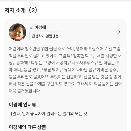
저자 소개
2
글
이경혜
관심작가 알림신청
어린이와 청소년을 위한 글을 주로 쓰며, 영어와 프랑스어로 된 그림
책을 우리말로 옮기고 있어요. 그림책 『행복한 학교』 『새를 사랑한 새
장』, 동화책 『책 읽는 고양이 서꽁치』 『사도사우루스』 『말 더듬는 꼬
마 마녀』 등을 썼고, 『무릎 딱지』 『뉴욕에 나타난 곰』 『가벼운 공주』
등을 우리말로 옮겼어요. 무엇이든 선물하고, 선물 받는 것을 참 좋아
해서 작은 선물 가게를 꾸린 적도 있고요. 그래서 이 책을 옮기는 일이
더욱 즐거웠답니다.
이경혜
인터뷰
[읽다]
일기 중독자가 알려주는 일기의 모든 것
이경혜
의 다른 상품