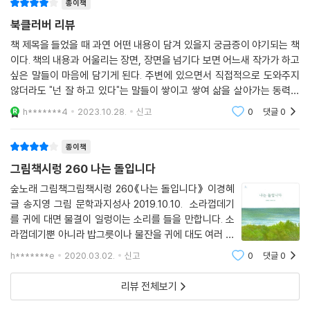
종이책
북클러버 리뷰
책 제목을 들었을 때 과연 어떤 내용이 담겨 있을지 궁금증이 야기되는 책
이다. 책의 내용과 어울리는 장면, 장면을 넘기다 보면 어느새 작가가 하고
싶은 말들이 마음에 담기게 된다. 주변에 있으면서 직접적으로 도와주지
않더라도 "넌 잘 하고 있다"는 말들이 쌓이고 쌓여 삶을 살아가는 동력이
될 때가 있다. 자기 자신의 고유성을 온전히 지키면서 살아가는 것이 쉽지
h*******4
2023.10.28.
신고
0
댓글
0
는 않지만
종이책
그림책시렁 260 나는 돌입니다
숲노래 그림책그림책시렁 260《나는 돌입니다》 이경혜
글 송지영 그림 문학과지성사 2019.10.10. 소라껍데기
를 귀에 대면 물결이 일렁이는 소리를 들을 만합니다. 소
라껍데기뿐 아니라 밥그릇이나 물잔을 귀에 대도 여러 소
리를 들을 수 있다고 하는데, 손으로 귀를 가만히 감싸도
h*******e
2020.03.02.
신고
0
댓글
0
새삼스러이 소리를 들을 수 있어요. 마음을 기울일 줄 안
다면 여느 때에도 가슴이 뛰는 소리에 피가 흐
리뷰 전체보기