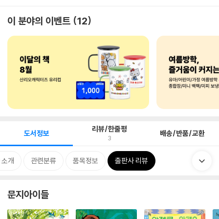
이 분야의 이벤트
12
리뷰/한줄평
도서정보
배송/반품/교환
3
 소개
관련분류
품목정보
출판사 리뷰
문지아이들