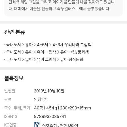
던 바위처럼 그림을 그리고 이야기를 만들며 나를 찾아가고 있습니
다. 대학에서 미술을 전공하고 꼭두일러스트에서 공부했습니다.
관련 분류
국내도서
유아
4-6세
4-6세 우리나라 그림책
국내도서
유아
유아 그림책
유아 그림/동화책
국내도서
유아
유아 그림책
유아 창작동화
품목정보
발행일
2019년 10월 10일
판형
양장
쪽수, 무게, 크기
40쪽 | 454g | 230*290*15mm
ISBN13
9788932035741
KC인증
인증유형 : 적합성확인