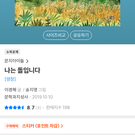
사이즈비교
공유하기
소득공제
문지아이들
나는 돌입니다
양장
이경혜
글
송지영
그림
문학과지성사
2019.10.10.
8.7
판매지수
198
3
스티커 (포인트 차감)
구매혜택