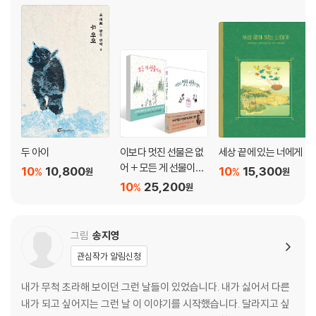
두 아이
이보다 멋진 선물은 없
세상 끝에 있는 너에게
어 + 모든 게 선물이야
10
10,800
10
15,300
%
%
원
원
세트
10
25,200
%
원
그림
송지영
관심작가 알림신청
내가 무척 초라해 보이던 그런 날들이 있었습니다. 내가 싫어서 다른
내가 되고 싶어지는 그런 날 이 이야기를 시작했습니다. 달라지고 싶