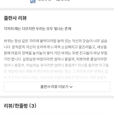
출판사 리뷰
각자의 때는 다르지만 우리는 모두 빛나는 존재
바위는 항상 같은 자리에 붙박이처럼 놓여 있는 자신의 모습이 너무 싫습
니다. 문득문득 자신이 초라하게 느껴져 소심해지고 움츠러들고, 세상을
향해 마음의 장벽을 높이높이 쌓아 가던 바위는 주변 친구들이 마냥 부럽
기만 합니다. 살랑살랑 바람이라면 얼마나 좋을까, 파릇파릇 풀잎이라면
얼마나 좋을까, 하늘하늘 꽃이라면 얼마나 좋을까? 자신을 둘러싼 친구들
은 계절에 따라 예쁘게 변모하는데 바위는 항상 그 자리에 아무 변화도 없
이 우두커니 있으니까요. 자유로운 바람과 벌들이 찾아오는 예쁜 꽃들과
어디든 갈 수 있는 개미들처럼 자신도 뭔가 다른 모습이 되길 원할수록 바
출판사 리뷰 더보기
위의 상실감은 커져만 갑니다.
하지만 바위는 아직 모르는 게 있습니다. 그런 자신을 늘 같은 자리에서 따
리뷰/한줄평
3
뜻한 눈길로 지켜봐 주는 친구들이 있다는 것을요. 이파리를 다 떨어뜨린