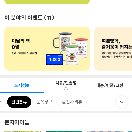
이 분야의 이벤트
11
리뷰/한줄평
도서정보
배송/반품/교환
75
개
관련분류
품목정보
출판사 리뷰
문지아이들