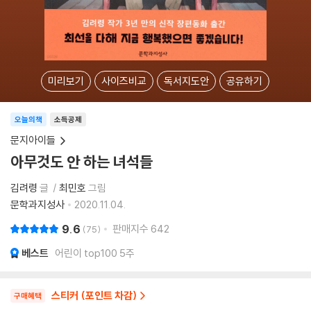
미리보기
사이즈비교
독서지도안
공유하기
오늘의책
소득공제
문지아이들
아무것도 안 하는 녀석들
김려령
글
최민호
그림
문학과지성사
2020.11.04.
9.6
판매지수
642
75
베스트
어린이 top100 5주
스티커 (포인트 차감)
구매혜택