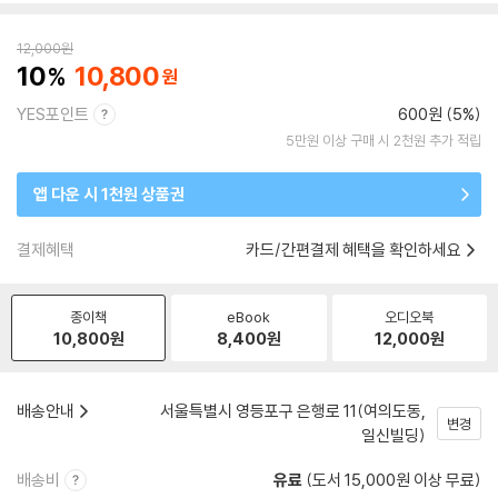
12,000
원
10
10,800
YES포인트
600원 (5%)
5만원 이상 구매 시 2천원 추가 적립
앱 다운 시 1천원 상품권
결제혜택
카드/간편결제 혜택을 확인하세요
종이책
eBook
오디오북
10,800
원
8,400
원
12,000
원
배송안내
서울특별시 영등포구 은행로 11(여의도동,
변경
일신빌딩)
배송비
유료
(도서 15,000원 이상 무료)