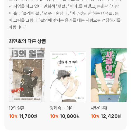
션 작업을 하고 있다. 만화책 『텃밭』 『폐어』를 펴냈고, 동화책 『사랑
이 훅!』 『플레이 볼』 『오로라 원정대』 『아무것도 안 하는 녀석들』 등
에 그림을 그렸다. "불의에 맞서는 용기를 내는 사람으로 성장하기를
바랍니다."
최민호
의 다른 상품
13의 얼굴
영화 속 그 아이
사랑이 훅!
10
11,700
10
10,800
10
12,420
%
%
%
원
원
원