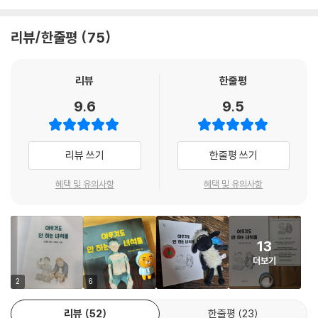
어느 날 갑자기 집안에 불어닥친 경제적인 어려움 속에서도 주눅 들지 않
리뷰/한줄평
75
고 현실을 마주 바라보며 자신에게 주어진 시간에 최선을 다하는 현성이
와, 엄마 아빠의 이혼과 재혼으로 복잡한 가족관계 속에서 살게 된 장우. 마
음 한구석에 상처를 안고 있는 두 아이는 스스럼없이 친구가 되고 또 서로
리뷰
한줄평
의 아픔에 공감하며 편견 없는 우정을 키워나간다. 허름하기 짝이 없지만
9.6
9.5
스스로 꾸민 아지트에서, 또 그 아지트에서 재미없기 짝이 없지만 한 시간
동안 아무것도 안 하기에 도전하는 영상을 찍어 유튜브에 올리면서!
리뷰 쓰기
한줄평 쓰기
내 집이 없고 가난하다는 것, 엄마 아빠가 둘이고 친형제 외에 또 다른 형제
가 있다는 것을 두 아이는 다행히 창피하게 여기지 않고 큰 결핍으로 여기
혜택 및 유의사항
혜택 및 유의사항
지도 않는다. 어른의 눈으로 보면 한없이 안쓰럽고 딱하지만 현성이와 장
우는 슬픔이 밀려올 때, 엄마 아빠가 미울 때 미움과 슬픔을 이겨낼 힘을 스
스로 찾아내고 그 안에서 위로와 쉼을 얻는다. 불행을 애써 외면하거나 포
13
장하지 않고 아이들다움을 잃지 않는 두 아이의 웃음은 때로는 짠하기도
더보기
하지만 더할 나위 없이 건강하다.
2
6
함께할 친구만 있다면 어디서든 즐거운 놀이가 탄생한다!
리뷰
52
한줄평
23