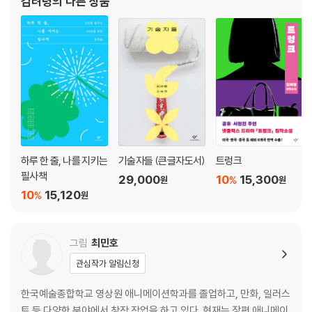
김려령
의 다른 상품
하루 한 줄, 나를 지키는
기술자들 (큰글자도서)
트렁크
필사책
29,000
10
15,300
%
원
원
10
15,120
%
원
그림
최민호
관심작가 알림신청
한국예술종합학교 영상원 애니메이션학과를 졸업하고, 만화, 일러스
트 등 다양한 분야에서 창작 작업을 하고 있다. 현재는 장편 애니메이