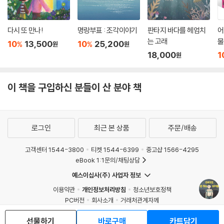
다시 또 만나!
명랑부표 : 조각이야기
판타지 바다를 헤엄치
어
는 고래
물
10
13,500
10
25,200
%
%
원
원
18,000
1
원
이 책을 구입하신 분들이 산 분야 책
로그인
최근 본 상품
주문/배송
고객센터 1544-3800
티켓 1544-6399
중고샵 1566-4295
eBook 1:1문의/채팅상담
예스이십사(주) 사업자 정보
이용약관
개인정보처리방침
청소년보호정책
PC버전
회사소개
거래처관계자께
도서홍보
광고
선물하기
바로구매
카트담기