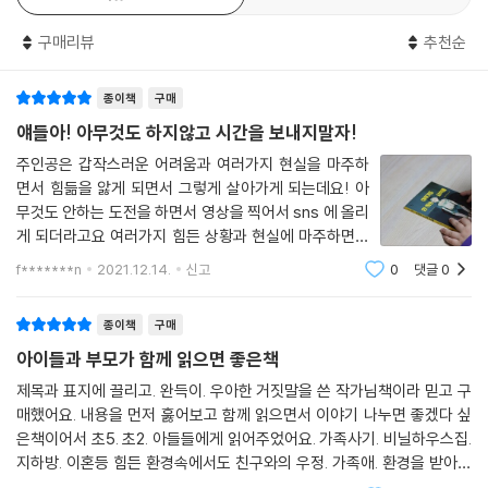
삼촌의 거짓말에 속아 온 식구가 철거를 앞둔 어느 화원의 비닐하우스로
구매리뷰
추천순
이사를 오고부터 현성이네는 하루도 조용할 날이 없다. 식구라고 해 봐야
엄마 아빠 현성이 셋뿐이지만 말이다. 더 좋은 아파트로 이사를 가겠다는
종이책
구매
꿈은 산산조각이 났지만, 성격 좋은 현성이는 낡고 허름한 곳에서 반짝반
짝 빛나는 일상을 되찾게 된다. 낡은 비닐하우스에 쓰레기처럼 버려진 온
얘들아! 아무것도 하지않고 시간을 보내지말자!
갖 잡동사니들은 엄마 아빠의 손을 거쳐 볼품없지만 긴요한 세간살이가 되
주인공은 갑작스러운 어려움과 여러가지 현실을 마주하
고, 비닐하우스로 오면서 전학을 오고, 또 다니던 학원도 끊은 바람에 시간
면서 힘듦을 앓게 되면서 그렇게 살아가게 되는데요! 아
이 많아진 현성이는 자기네 비닐하우스와 어깨를 나란히 하고 있는 으스스
무것도 안하는 도전을 하면서 영상을 찍어서 sns 에 올리
한 비닐하우스를 탐험하고 동네도 두루두루 살피며 비닐하우스 생활에 적
게 되더라고요 여러가지 힘든 상황과 현실에 마주하면서
응해 나간다.
도 슬픔을 이겨낼 힘을 알아서 스스로 긍정적으로 변화를
f*******n
2021.12.14.
신고
0
댓글
0
하려고 노력하는 모습이 참 보기가 좋은 것 같았어요- 누
구라도 어려움을 겪을 수 있는데, 그런 경우를
무엇보다 현성이에게 가장 큰 힘이 되는 건 새로운 학교에서 유일하게 먼
종이책
구매
저 말을 걸어 준 장우와 허물없는 사이가 되었다는 것이다. 엄마 아빠의 이
아이들과 부모가 함께 읽으면 좋은책
혼과 재혼으로 현성이와는 또 다른 복잡한 환경에 처한 장우는 현성이 덕
분에 호시탐탐 궁금하던 비닐하우스를 탐험하고 드디어 현실을 벗어나 자
제목과 표지에 끌리고. 완득이. 우아한 거짓말을 쓴 작가님책이라 믿고 구
매했어요. 내용을 먼저 훓어보고 함께 읽으면서 이야기 나누면 좋겠다 싶
신만의 시간을 보낼 수 있는 아지트를 만든다. 이내 그 공간을 공유하게 된
은책이어서 초5. 초2. 아들들에게 읽어주었어요. 가족사기. 비닐하우스집.
장우와 현성이는 둘만의 공간에서 현실의 무거운 짐들을 잠시 내려놓는다.
지하방. 이혼등 힘든 환경속에서도 친구와의 우정. 가족애. 환경을 받아들
게다가 장우와 우연히 만든 정말 재미없는 동영상 ‘아무것도안하는녀석
이고 살아가는 아이들의 순수함. 엉뚱함등 여러가지를 복합접으로 느끼고