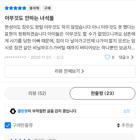
종이책
구매
아무것도 안하는 녀석들
현성이도 장우도 정말 아무것도 하지 않았습니다.아니 아무것도 못 했다는
표현이 정확하겠습니다.아이들은 아무것도 할 수가 없었으니까요.삼촌에
게 사기를 당한 아빠 때문에, 집이 다 날아가고언제 나가야 할지 모르는 임
시로 잠깐 살던 비닐하우스가버틸 때까지 버티어보는 하나뿐인 보금자리
가 되어도,그 일로 아빠가 집을 나가고 엄마와 둘이 사는 집이 되어도,형편
r********7
2020.11.07.
신고
0
댓글
0
상 어느 학원도
리뷰 전체보기
리뷰
52
한줄평
23
클린봇
이 부적절한 글을 감지 중입니다.
설정
구매한줄평
추천순