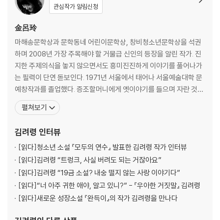
관심작가 알림신청
金呂玲
마해송문학상과 문학동네 어린이문학상, 창비청소년문학상을 석권
하며 2008년 가장 주목해야 할 거물급 신인의 등장을 알린 작가. 진
지한 주제의식을 놓지 않으면서도 흥미진진하게 이야기를 풀어나가
는 필력이 단연 돋보인다. 1971년 서울에서 태어나 서울예술대학 문
예창작과를 졸업했다. 증조할머니에게 옛이야기를 들으며 자란 것을
자양분으로 하여 진지한 주제의식을 놓지 않으면서도 흥미진진하게
펼쳐보기
이야기를 풀어나가는 필력이 돋보이는 작가이다. 기억의 호수에 등장
하는 기억들의 다양한 모습을 통해 건망증과 착각 그리고 기시감과
김려령
인터뷰
기억상실에 이르기까지, 기억의 비밀들을 아이들 눈높이에 맞춰 다
[읽다]
청소년 소설 『모두의 연수』 발표한 김려령 작가 인터뷰
채롭
[읽다]
김려령 “트렁크, 사실 버려도 되는 거잖아요”
[읽다]
김려령 “19금 소설? 내숭 떨지 않는 사랑 이야기다”
[읽다]
“너 아주 귀한 애야, 알고 있니?” - 『우아한 거짓말』 김려령
[읽다]
새로운 성장소설 『완득이』의 작가 김려령을 만나다