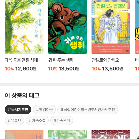
다음 공을 던질 차례
귀 파 주는 생쥐
안젤로와 안제오
비
10
12,600
10
13,500
10
13,500
1
%
%
%
원
원
원
이 상품의 태그
#독서지도안
#책읽아웃
#국립어린이청소년도서관사서추천
#유튜브
#가족소설
#가족관계