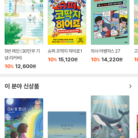
5번 레인 (30만 부 기
슈퍼 코딱지 히어로 1
의사 어벤저스 27
고
념 리커버)
10
15,120
10
14,220
1
%
%
원
원
10
12,600
%
원
이 분야 신상품