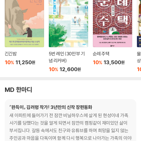
긴긴밤
5번 레인 (30만 부 기
순례 주택
물
념 리커버)
상
10
11,250
10
13,500
%
%
원
원
10
12,600
1
%
원
MD 한마디
『완득이』 김려령 작가! 3년만의 신작 장편동화
새 아파트에 들어가기 전 잠깐 비닐하우스에 살게 된 현성이네 가족.
사기를 당했다는 것을 알게 되면서 잠깐의 캠핑같이 재미있던 삶이
부서집니다. 갈등 속에서도 친구와 유튜브를 하며 희망을 잃지 않는
주인공과 마음을 다독이며 함께 다시 행복으로 나아가는 가족의 이야