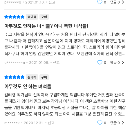
들’을 유튜브에 올리면서 오히려 할 일도 많아지고 재미있는 일이 많아져
p******g
2021.01.10.
신고
0
댓글
0
생각하게 하
하루하루 신나는 날들을 보낸다.
종이책
구매
아이들이 아무것도 안 하는 시간을 보내지 않기를!
아무것도 안하는 녀석들? 아니 독한 녀석들!
＜그 사람을 본적이 있나요?＞로 처음 만나게 된 김려령 작가. 더 알아보
미미하기만 했던 동영상 조회 수도 점점 늘어나고 댓글도 늘어나면서 현성
고 나 혼자 더 친해지고 싶은 마음에 이미 영화로 제작되어 유명했던 창비
이와 장우는 1탄에 이어 2탄, 3탄까지 동영상을 올리게 된다. 아무것도 안
출판사의 ＜완득이＞를 연달아 읽고 스토리의 힘, 스트리의 힘이 대단한
하는 시간을 늘리는 것에 도전하면서 어른들 때문에, 환경 때문에 어쩔 수
작가구나 하며 엄청 감탄했던 기억이 있다. 오랜만에 작가의 신작 장편동
없이 거리를 두었던 세상과 조금씩 소통하게 된다. 아이들이 스스로 위안
화가 나왔다 해서 묻지도 따지지도 않고 바로 구매하여 읽은 책. 최민호 작
e********n
2021.01.08.
신고
0
댓글
0
을 찾으며 자라는 사이 어른들의 형편은 좀 나아졌을까? 책임질 수 있는 어
가가 그린 표
른이 되었을까? 어른들의 욕심 때문에 비닐하우스 집에서 살게 된 현성이,
종이책
구매
더 잘 살기 위해 이혼을 택한 엄마 아빠 때문에 가족관계가 더 꼬이고 복잡
해진 장우에게 이제는 어른들이 든든한 버팀목이 되어 줄 차례다. 아이들
아무것도 안 하는 녀석들
이 평범한 일상을 되찾을 수 있도록 말이다.
김려령 작가님의 신작이라 구입하게된 책입니다.우아한 거짓말과 완득이
를 재밌게 읽어서 믿고 보는 작가님 이십니다. 이 책은 초등학생 어린 친구
들을 위한책이네요. 마지막 초등학생 시절을 보내는 딸 아이를 위한 책같
았어요. 아무것도 하지 않아도 되는 아이 시절을 그냥 온전히 즐길 수 있기
를 소망합니다. 요즘 아이들은 참 바쁘고 할 일이 많아 어린시절을 뺏기고
m*****k
2020.12.31.
신고
0
댓글
0
있다는 생각이