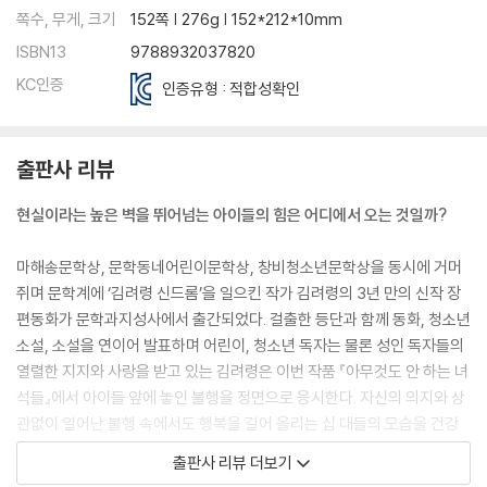
쪽수, 무게, 크기
152쪽 | 276g | 152*212*10mm
ISBN13
9788932037820
KC인증
인증유형 : 적합성확인
출판사 리뷰
현실이라는 높은 벽을 뛰어넘는 아이들의 힘은 어디에서 오는 것일까?
마해송문학상, 문학동네어린이문학상, 창비청소년문학상을 동시에 거머
쥐며 문학계에 ‘김려령 신드롬’을 일으킨 작가 김려령의 3년 만의 신작 장
편동화가 문학과지성사에서 출간되었다. 걸출한 등단과 함께 동화, 청소년
소설, 소설을 연이어 발표하며 어린이, 청소년 독자는 물론 성인 독자들의
열렬한 지지와 사랑을 받고 있는 김려령은 이번 작품 『아무것도 안 하는 녀
석들』에서 아이들 앞에 놓인 불행을 정면으로 응시한다. 자신의 의지와 상
관없이 일어난 불행 속에서도 행복을 길어 올리는 십 대들의 모습을 건강
하고 유쾌하게 그리며 어른들 때문에 아파하는 아이들에게 진심 어린 위로
출판사 리뷰 더보기
와 응원을 보내고 있다.