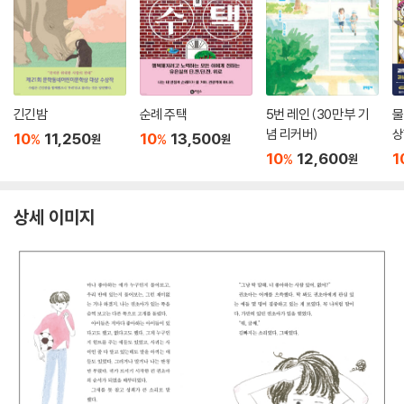
긴긴밤
순례 주택
5번 레인 (30만 부 기
물
념 리커버)
상
10
11,250
10
13,500
%
%
원
원
10
12,600
1
%
원
상세 이미지