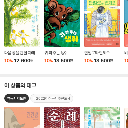
다음 공을 던질 차례
귀 파 주는 생쥐
안젤로와 안제오
비
10
12,600
10
13,500
10
13,500
1
%
%
%
원
원
원
이 상품의 태그
#독서지도안
#2022아침독서추천도서