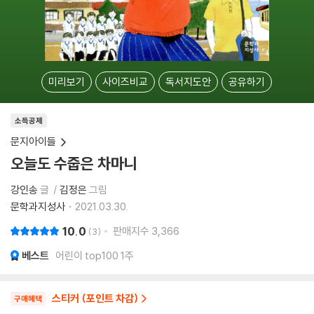
미리보기
사이즈비교
독서지도안
공유하기
소득공제
문지아이들
오늘도 수줍은 차마니
강인송
글
김정은
그림
문학과지성사
2021.03.30.
10.0
판매지수
3,366
3
베스트
어린이 top100 1주
스티커 (포인트 차감)
구매혜택