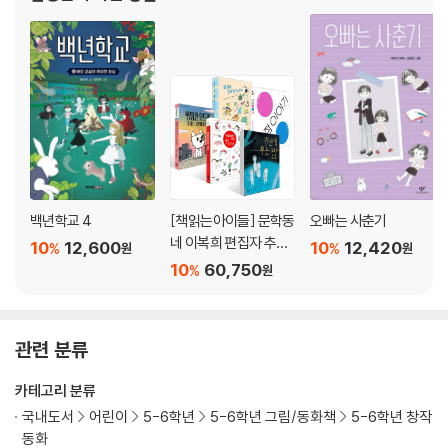
백년학교 4
[책읽는아이들] 문학동
오빠는 사춘기
네 이복희 편집자 추천
10
12,600
10
12,420
%
%
원
원
초등 3~4학년 세트
10
60,750
%
원
관련 분류
카테고리 분류
국내도서
어린이
5-6학년
5-6학년 그림/동화책
5-6학년 창작
동화