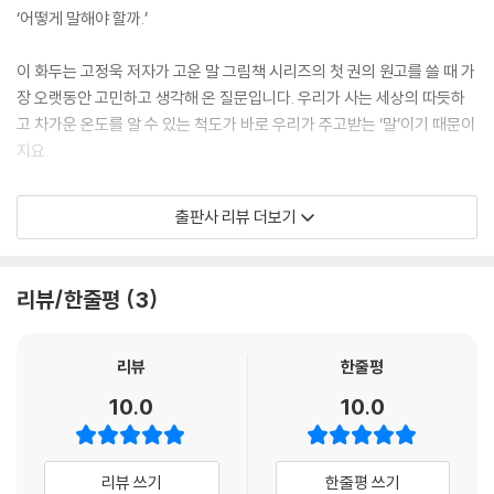
‘어떻게 말해야 할까.’
이 화두는 고정욱 저자가 고운 말 그림책 시리즈의 첫 권의 원고를 쓸 때 가
장 오랫동안 고민하고 생각해 온 질문입니다. 우리가 사는 세상의 따듯하
고 차가운 온도를 알 수 있는 척도가 바로 우리가 주고받는 ‘말’이기 때문이
지요.
앞의 두 권 『다정한 말, 단단한 말』 『빛나는 말, 힘 나는 말』에서 건넨 문장
출판사 리뷰 더보기
은 어린이들의 내면과 관계를 성장시켜 주는 고운 말이었습니다. 아이들이
먼저 자기의 마음을 다독일 수 있도록 응원하고 돕습니다. 완결판인 『똑똑
한 말 당당한 말』은 ‘나’에서 ‘우리’로 한 걸음 더 나아갑니다. 아이들은 책장
리뷰/한줄평
3
을 넘기며 어떠한 말을 건넸을 때 일어날 수 있는 ‘상처’에 대해 생각할 수
있습니다.
리뷰
한줄평
이번 권에 담은 고운 말은 ‘슬기로운 말하기’로 나와 주변의 관계를 잘 만들
10.0
10.0
어 가고 싶은 모두를 위한 문장입니다. ‘말하기’는 무엇보다 자기의 생각과
뜻을 또렷하고 분명하게 전하는 것이 중요합니다. 그러면서도 누군가에게
상처나 오해가 생기지 않게 말하는 노하우를 전달하고자 했습니다. 예를
리뷰 쓰기
한줄평 쓰기