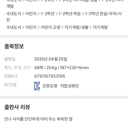
계발
국내도서
어린이
1-2학년
1-2학년 학습
1-2학년 한글/국어/사
전
국내도서
어린이
어린이 교양
자기계발/생활
자기계발
품목정보
발행일
2025년 04월 25일
쪽수, 무게, 크기
48쪽 | 204g | 187*230*5mm
ISBN13
9791167553195
KC인증
인증유형 : 적합성확인
출판사 리뷰
친구 사이를 단단하게 이어 주는 똑똑한 말