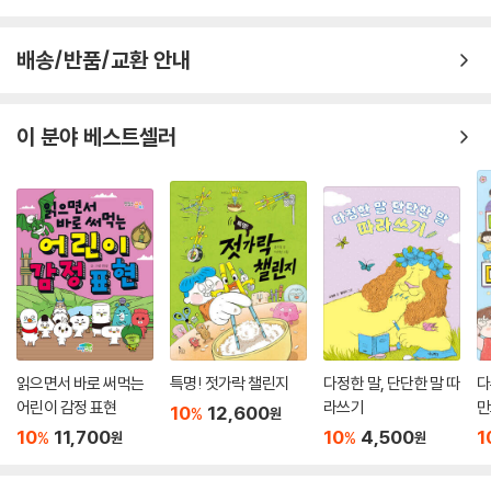
배송/반품/교환 안내
이 분야 베스트셀러
읽으면서 바로 써먹는
특명! 젓가락 챌린지
다정한 말, 단단한 말 따
다
어린이 감정 표현
라쓰기
만
10
12,600
%
원
10
11,700
10
4,500
1
%
%
원
원