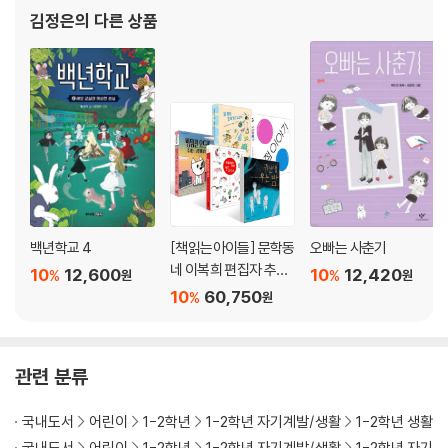
김정은
의 다른 상품
백년학교 4
[책읽는아이들] 문학동
오빠는 사춘기
네 이복희 편집자 추천
10
12,600
10
12,420
%
%
원
원
초등 3~4학년 세트
10
60,750
%
원
관련 분류
국내도서
어린이
1-2학년
1-2학년 자기계발/생활
1-2학년 생활
국내도서
어린이
1-2학년
1-2학년 자기계발/생활
1-2학년 자기