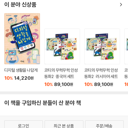
이 분야 신상품
디지털 생활을 나답게
코티의 무럭무럭 인성
코티의 무럭무럭 인성
코
동화2 : 중국어 세트
동화2 : 러시아어 세트
동
10
14,220
%
원
10
89,100
10
89,100
1
%
%
원
원
이 책을 구입하신 분들이 산 분야 책
로그인
최근 본 상품
주문/배송