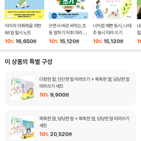
아이의 어휘력을 위한
쓰면서 바로 써먹는 초
너처럼 예쁜 동시, 나태
내
66일 필사 노트
등 말하기 어휘 따라 쓰
주 동시 따라 쓰기
필
기
10
16,650
10
15,120
10
15,120
1
%
%
%
원
원
원
이 상품의 특별 구성
다정한 말, 단단한 말 따라쓰기 + 똑똑한 말, 당당한 말
따라쓰기 세트
10
9,900
%
원
똑똑한 말, 당당한 말 + 똑똑한 말, 당당한 말 따라쓰기
세트
10
20,520
%
원