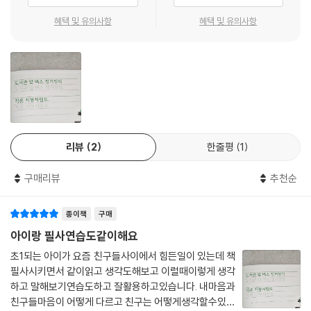
들어 친구가 생각 없이 한 이야기에 마음이 불편할 때는 이렇게 말할 수 있
습니다. “그런 말은 안 했으면 좋겠어.” 이 밖에도 자기 생각만 주장하는 친
혜택 및 유의사항
혜택 및 유의사항
구에게는 “네 생각은 알겠어. 이제 내 생각도 들어볼래?”라고 말해 보는
것은 어떨까요? 문장을 쓰면서 한 번 더 마음속으로 연습해 본다면, 일상
에서 일어나는 상황 속에서 주눅 들지 않고 이야기할 수 있을 것입니다.
어른들께 예의 바르게 마음을 전하는 당당한 말
아이들에게는 나와 내 또래뿐만 아니라 나와 소통하는 주변의 소중한 어른
리뷰
2
한줄평
1
들에게도 할 말을 예의 바르게 전할 수 있는 말들이 필요합니다. 친구 사이
를 단단하게 이어 주기 위한 말을 ‘똑똑한 말’로, 부모님을 비롯한 주변 어
구매리뷰
추천순
른들에게 하고 싶은 말을 예의 바른 말을 ‘당당한 말’로 담았습니다. 김정은
일러스트레이터의 아기자기하면서도 풍성한 배경이 담긴 그림도 여러분
종이책
구매
을 찾아갑니다. 어린이 독자들은 생활에서 자주 쓰일 스물두 가지 말 표현
을 어렵지 않게 익히면서 한 편의 시 문학을 읽는 듯한 느낌을 받을 수 있습
아이랑 필사연습도같이해요
니다. 이제 『똑똑한 말 당당한 말 따라쓰기』과 함께 아름답고 고운 말들을
초1되는 아이가 요즘 친구들사이에서 힘든일이 있는데 책
다시 새기면서 마음속에 자신감과 안정감을 얻을 시간입니다.
필사시키면서 같이읽고 생각도해보고 이럴때이렇게 생각
하고 말해보기연습도하고 잘활용하고있습니다. 내마음과
[작가의 말]
친구들마음이 어떻게 다르고 친구는 어떻게생각할수있는