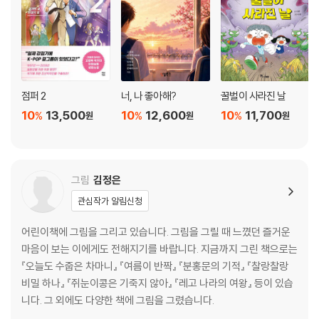
점퍼 2
너, 나 좋아해?
꿀벌이 사라진 날
10
13,500
10
12,600
10
11,700
%
%
%
원
원
원
그림
김정은
관심작가 알림신청
어린이책에 그림을 그리고 있습니다. 그림을 그릴 때 느꼈던 즐거운
마음이 보는 이에게도 전해지기를 바랍니다. 지금까지 그린 책으로는
『오늘도 수줍은 차마니』 『여름이 반짝』 『분홍문의 기적』 『찰랑찰랑
비밀 하나』 『쥐눈이콩은 기죽지 않아』 『레고 나라의 여왕』 등이 있습
니다. 그 외에도 다양한 책에 그림을 그렸습니다.