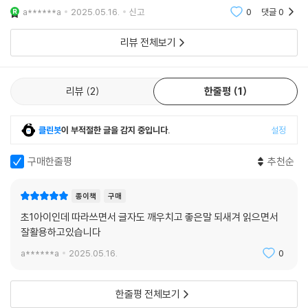
지 알려줘서감사해요
a******a
2025.05.16.
신고
0
댓글
0
자신을 지키고, 이 세상을 당당하게 살아가기 위해서는 똑똑하게 말하는
법을 익혀야 합니다. 그것이야말로 서로 어울려 사는 사회에 필요한 올바
리뷰 전체보기
른 의사소통의 방법입니다. 이 책을 통해 당당하게 의사를 표현할 수 있는
훈련을 해 보면 좋겠습니다.
리뷰
2
한줄평
1
교과연계
클린봇
이 부적절한 글을 감지 중입니다.
설정
1학년 1학기 국어 5. 반갑게 인사해요
1학년 1학기 사람들. 그림책으로 만나는 사람들
구매한줄평
추천순
1학년 1학기 사람들. 다섯 글자 예쁜 말
2학년 1학기 국어 7. 마음을 담아서 말해요
종이책
구매
2학년 1학기 나. 멋진 나
초1아이인데 따라쓰면서 글자도 깨우치고 좋은말 되새겨 읽으면서
3학년 1학기 도덕 1. 나와 너, 우리 함께
잘활용하고있습니다
3학년 2학기 국어 5. 바르게 대화해요
a******a
2025.05.16.
0
한줄평 전체보기