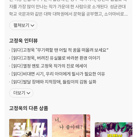
자를 가장 많이 만나는 작가 가운데 한 사람으로 소개된다. 성균관대
학교 국문과와 같은 대학 대학원에서 문학을 공부했고, 소아마비로
인해 중증 장애를 갖게 되었지만 각종 사회활동으로 장애인이 차별
펼쳐보기
받지 않는 세상을 만들기 위해 노력하고 있다. 문화일보 신춘문예에
단편소설이 당선되어 작가가 되었고, 장애인을 소재로 한 동화를 많
고정욱
인터뷰
이 발표해 새로운 장르를 개척했다는 평가를 받는다. 『
[읽다]
고정욱 "무기력할 땐 어릴 적 꿈을 떠올려 보세요”
[읽다]
고정욱, 버려진 유실물로 바라본 환경 이야기
[읽다]
열정 멘토 고정욱 작가의 진로 에세이
[읽다]
비대면 시기, 우리 아이에게 필사가 필요한 이유
[읽다]
발달 장애와 지적장애, 들림이의 감동 실화
더보기
고정욱
의 다른 상품