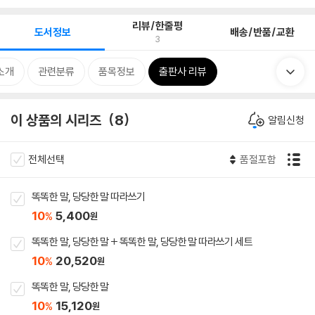
리뷰/한줄평
도서정보
배송/반품/교환
3
소개
관련분류
품목정보
출판사 리뷰
이 상품의 시리즈
8
알림신청
전체선택
품절포함
똑똑한 말, 당당한 말 따라쓰기
10
5,400
%
원
똑똑한 말, 당당한 말 + 똑똑한 말, 당당한 말 따라쓰기 세트
10
20,520
%
원
똑똑한 말, 당당한 말
10
15,120
%
원