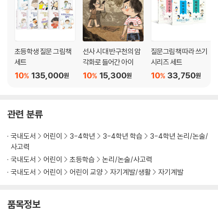
초등학생 질문 그림책
선사 시대 반구천의 암
질문그림책 따라 쓰기
세트
각화로 들어간 아이
시리즈 세트
10
135,000
10
15,300
10
33,750
%
%
%
원
원
원
관련 분류
국내도서
어린이
3-4학년
3-4학년 학습
3-4학년 논리/논술/
사고력
국내도서
어린이
초등학습
논리/논술/사고력
국내도서
어린이
어린이 교양
자기계발/생활
자기계발
품목정보