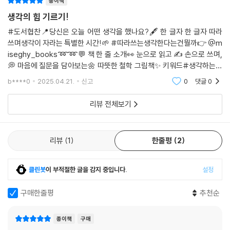
종이책
따라 쓰면 완성되는
생각의 힘 기르기!
내가 만든 나만의 그림책!
#도서협찬📍당신은 오늘 어떤 생각을 했나요?🖋 한 글자 한 글자 따라
쓰며생각이 자라는 특별한 시간!🌱 #따라쓰는생각한다는건뭘까👉 @m
이 책은 일러스트 한 켠에 따라 쓰기 공간을 두어 따라 쓰기만 하면 나만의
iseghy_books➿➿💬 책 한 줄 소개👀 눈으로 읽고 ✍ 손으로 쓰며,
그림책이 완성되는 특별한 경험을 제공한다. 글쓴이의 입장이 되어 연결된
💭 마음에 질문을 담아보는🌼 따뜻한 철학 그림책✨ 키워드#생각하는아
문장들의 인과 관계를 파악하고, 내가 작가라면 어떤 질문과 답을 썼을지
이 #글쓰기습관 #따라쓰기 🖋#자기성장 #아이의철학 📖 #질문하는
b****0
2025.04.21.
신고
0
댓글
0
상상해 보게 한다. 마지막까지 모든 페이지를 완성하고 나면 한 권의 책을
아이로키우기 ❓📚 책
완성했다는 뿌듯함과 자신을 위한 멋진 선물인 그림책이 함께 남을 것이
리뷰 전체보기
다.
글씨체가 예뻐진다!
리뷰
1
한줄평
2
받아쓰기 서체로 바르고 예쁜 글씨 연습
클린봇
이 부적절한 글을 감지 중입니다.
설정
따라 쓰기 서체는 ‘학교안심 받아쓰기’를 사용해 글씨 모양을 바르게 익힐
수 있다. 글씨를 반듯하게 못 쓰는 아이도, 글씨 쓰기에 서툰 아이도 한 글
구매한줄평
추천순
자 한 글자 정확한 모양으로 따라 쓸 수 있다. 핸드폰이나 컴퓨터 타자 치기
에 익숙한 아이들이 손으로 쓰는 글씨에 친숙해지고, 악필이 명필이 될 수
종이책
구매
있도록 돕는 책이다.