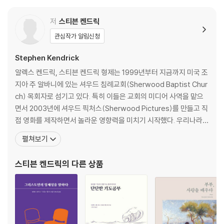
part 2 믿음의 남자로 다시 서라
저
스티븐 켄드릭
결단하기
관심작가 알림신청
1 세상의 박수갈채를 위해 살아온 삶에서 떠나라
용서하기
Stephen Kendrick
2 용서하지 못한 마음의 쓴뿌리를 제거하라
알렉스 켄드릭, 스티븐 켄드릭 형제는 1999년부터 지금까지 미국 조
회개하기
지아 주 알바니에 있는 셔우드 침례교회(Sherwood Baptist Chur
3 완전히 항복하고 빛 가운데 거하라
ch) 목회자로 섬기고 있다. 특히 이들은 교회의 미디어 사역을 맡으
예배자로 서기
면서 2003년에 셔우드 픽처스(Sherwood Pictures)를 만들고 직
4 하나님만 예배하는 예배자로 서라
접 영화를 제작하면서 놀라운 영향력을 미치기 시작했다. 우리나라에
서도 많이 알려진 영화 <워룸>War Room을 비롯해서 <크리스채너
펼쳐보기
part 3 남자, 가정을 구조하라
티 투데이>가 선정한 2008년 최고의 기독교영화 <파이어프루프>F
제사장 되기
ireproof 그리고 <플라이휠>Flywheel과 <용기와 구원>Courag
스티븐 켄드릭
의 다른 상품
1 가정의 영적 리더로 서라
eous, <믿음의
좋은 남편 되기
2 아내를 목숨처럼 사랑하라
좋은 아버지 되기
3 자녀의 마음에 하나님의 비전을 불어넣으라