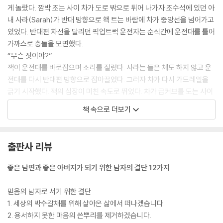
게 놀랐다. 깜박 조는 사이 차가 도로 밖으로 튀어 나가자 조수석에 있던 아
내 사라(Sarah)가 반대 방향으로 홱 트는 바람에 차가 중앙선을 넘어가고
있었다. 반대편 차선을 달리던 픽업트럭 운전자는 순식간에 운전대를 틀어
가까스로 충돌을 모면했다.
“무슨 짓이야?”
잭이 운전대를 바로잡으며 소리를 질렀다. 사라는 들은 체도 하지 않고 운
전대를 다시 반대편 방향으로 잡아끌었다. 그러자 차가 다시 가드레일을
긁기 시작했다. 잭의 심장이 미친 속도로 뛰었다. 차가 급커브를 도는 사이
뒷좌석에 있는 세 아이 모두 날카로운 비명을 질렀다.
책 속으로 더보기
“여보, 내가 운전대를 잡고 있으니까 어서 놔.”
백미러를 보니 목숨보다도 아끼는 아이들이 사시나무 떨 듯 떨고 있었다.
잭은 지그시 입술을 깨물었다. 자기가 운전을 하다가 깜박 조는 바람에 온
출판사 리뷰
가족이 죽게 생겼다. 하지만 정신을 차려야 했다.
가족을 위험에 빠뜨린 사람이 자신이지만 지금 가족을 구해 낼 수 있는 사
좋은 남편과 좋은 아버지가 되기 위한 남자의 결단 12가지
람도 자신뿐이었다.
잭이 급브레이크를 밟자 차가 끼익 소리를 내며 노면을 타고 미끄러졌다.
믿음의 남자로 서기 위한 결단
그 바람에 가족들의 몸이 앞으로 쏠렸지만 다행히 안전벨트가 단단히 붙잡
1. 세상의 박수갈채를 위해 살아온 삶에서 떠나겠습니다.
아 주었다. 타이어가 연기를 내며 가드레일 코 앞에서 가까스로 멈춰 섰다.
2. 용서하지 못한 마음의 쓴뿌리를 제거하겠습니다.
몸이 다시 뒤로 튕기며 제자리로 돌아갔고, 잭은 뛰는 심장을 진정시키려