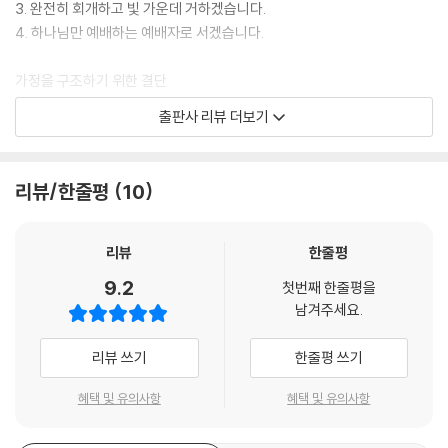
3. 완전히 회개하고 빛 가운데 거하겠습니다.
애썼다. 차가 조금만 늦게 멈췄어도 천 길 낭떠러지로 곤두박질했으리라.
4. 하나님만 예배하는 예배자로 서겠습니다.
아내와 아이들은 아무 말 없이 입만 벌리고 있었다. 잭의 마음속에서 죄책
감과 안도감이 마구 뒤엉켰다. 이윽고 아내가 안전벨트를 풀고 남편의 품
가정을 구조하기 위한 결단
에 머리를 묻고 흐느꼈다. 잭은 따라 우는 아이들을 안쓰럽게 바라보며 “미
5. 가정의 제사장으로 서겠습니다.
출판사 리뷰 더보기
안해”라고 몇 번이고 되뇌었다.
6. 아내를 목숨처럼 사랑하겠습니다.
두려움, 감사, 충격, 기도. 사라의 내면에서 만감이 교차했다. 이윽고 서서
7. 자녀의 마음에 하나님의 비전을 불어넣겠습니다.
히 제정신이 돌아왔다. 촉촉한 눈으로 남편을 바라보던 사라는 평생 잊지
8. 돈이 아니라 사랑의 징계로 양육하겠습니다.
리뷰/한줄평
10
못할 말을 속삭였다. “다시는 그러지 말아요.”
9. 가족의 몸과 영혼에 에너지를 공급하겠습니다.
깨어 운전대를 잡고 있는가
무너진 사회를 위한 결단
리뷰
한줄평
이 심장 떨리는 이야기는 오늘날 수많은 남자들의 현주소를 적나라하게 보
10. 동네와 사회를 변화시키는 용감한 청지기가 되겠습니다.
9.2
여 준다. 넋을 잃고 흐느적거리는 남자들. 가장으로서 가정이란 차의 운전
첫번째 한줄평을
11. 연약한 이들을 위해 울겠습니다.
남겨주세요.
석에 앉아 있기는 하지만 일찌감치 꿈나라로 떠난 남자들. 소극적인 천성
12. 하나님께 의지하며 이 결단을 끝까지 이루겠습니다.
탓에 스스로 잠에 빠져든 남자들과 어둡고 더러운 세상 문화의 자장가에
리뷰 쓰기
한줄평 쓰기
홀려 깊은 잠에 빠져든 남자들.
“오직 나와 내 집은 여호와를 섬기겠노라”(수 24:15).
이 꿈나라는 남자들이 얼마든지 무책임하고 미성숙하고 태만한 남편이요
혜택 및 유의사항
혜택 및 유의사항
아버지로 살아도 되는 곳이다. 남자들이 이 꿈나라를 헤매는 동안 가족들
* 추천의 글
은 도덕적, 영적 위험에 빠진다. 가정이 흔들리고 자녀는 믿음을 떠나 방황
남자로 살아가기에 정말 어려운 시대. 그러기에 더욱 이 시대는 ‘오직 믿음