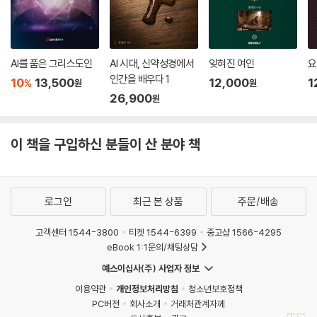
AI를 품은 그리스도인
AI 시대, 신약성경에서
잊혀진 여인
요
인간을 배우다 1
10
13,500
12,000
1
%
원
원
26,900
원
이 책을 구입하신 분들이 산 분야 책
로그인
최근 본 상품
주문/배송
고객센터 1544-3800
티켓 1544-6399
중고샵 1566-4295
eBook 1:1문의/채팅상담
예스이십사(주) 사업자 정보
이용약관
개인정보처리방침
청소년보호정책
PC버전
회사소개
거래처관계자께