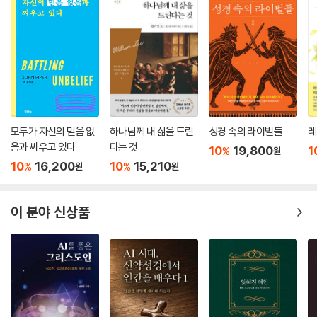
여, 어디에 있습니까? 이제 일어서서 하나님의 부르심에 응답해야 할 때입
니다. 내가 하겠습니다. 내가 하겠습니다. 내가요! 그렇게 외쳐야 할 때입니
다.
--- 프롤로그 중에서
모두가 자신의 믿음 없
하나님께 내 삶을 드린
성경 속의 라이벌들
레
음과 싸우고 있다
다는 것
10
19,800
1
%
원
10
16,200
10
15,210
%
%
원
원
이 분야 신상품