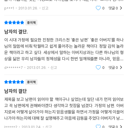
고개를 숙인 모든 남자들로 하려금 용기를 내서 다시 고개를 들게 만드는
살아가는 사람들이 가득합니다. 그들을 가장 사랑해 주어야 할 사람에게
여자는 구분되고 구별되어 간다. 남자와 여자의 위치적 차이를 시대적 변
책이다. 두려워하지 않고, 거침없이 믿음대로 살겠다는 결단의 남자들이
p***1
2013.01.26.
신고
0
댓글
0
오히려 상처만 받은 탓이죠. 그들 중 대다수가 아버지처럼 무책임한 길로
화에
이 시대의 희망이다.
가고 있습니다. 많은 어머니들이 어쩔수 없이 홀로 짐을 지고 아이들을 키
이기원 _온누리교회 회복사역본부장
종이책
우기 위해 많은 걸 희생합니다.
남자의 결단.
하나님께 감사할 일입니다. 하지만 연구에 따르면 아이들에겐 아버지가 꼭
가정의 행복과 불행의 80퍼센트는 남자 하기 나름이라고 한다. 이 책은 이
필요합니다. 그 사실을 부정할 수는 없습니다. 아시다시피 얼마 전 우리 가
이 시대 가정에 필요한 진정한 크리스천 '좋은 남편' '좋은 아버지'를 하나
시대에 딱 맞는 극히 성경적이면서도 실제적인 메시지를 담았다. 목회자,
족은 안타깝게도 아홉 살 난 딸 에밀리(Emily)를 잃었습니다. 그 아이의 죽
님의 말씀에 비춰 탁월하고 쉽게 풀어주는 놀라운 책이다. 정말 감히 놀라
성도, 남편, 아버지의 위치에 있는 모든 남성에게 주저 없이 추천하고 싶다.
음으로 깨달았습니다. 그 아이와 함께한 값진 시간을 제대로 보내지 못했
운 책이라고 하고 싶다. 세상에서 말하는 아버지상과는 다른 하나님의 형
정동섭 _가족관계연구소장, 한동대학교 외래교수
상을 닮은 우리 남자들의 정체성을 다시 한번 일깨워줄뿐 아니라, 믿음의
다는 것을요. 아버지란 존재가 그 애와 아들 딜런(Dylan)에게 얼마나 소중
남자로 서기 위한 결단, 가정을 구조하기 위한 결단, 무너진 사회를 위한 결
한지를 미처 몰랐습니다.
d*******7
2013.01.26.
신고
0
댓글
0
“그러므로 각처에서 남자들이 분노와 다툼 없이 거룩한 손을 들어 기도하
단을 통해 하
에밀리가 떠난 뒤로 하나님께 좋은 아버지가 되는 법을 알려 달라고 기도
기를 원하노라”(딤전 2:8). 아버지가 회복될 때 가정이 회복된다. 이 책을
했습니다. 이제 모든 아버지가 일어서서 자녀를 위해 나서는 것이 하나님
통해 남자들이 일어나 거룩한 손을 들어 기도하기로 결단하여 가정과 교회
종이책
의 뜻이라고 믿습니다. 그냥 자녀의 곁에 있거나 돈만 갖다 준다고 아버지
와 사회가 바로 세워지기를 바란다.
남자의 결단
가 아닙니다. 아버지는 어린 자녀와 함께 살아가면서 하늘 아버지의 성품
정성진 _거룩한빛광성교회 담임목사
제목을 보고 남편이 읽어야 할 책이구나 싶었는데 일단 내가 먼저 읽어보
을 분명히 보여 주어야 합니다.
고 꼭 남편에게 권해봐야겠다 생각하고 첫장을 넘겼다. 가정의 남편. 아버
내 말을 듣고 조롱하고 무시할 분도 있을 줄 압니다. 하지만 똑똑히 아셔야
지로써 어떻게 살아가야 하는지 믿음생활을 하면서 가정을 어떻게 이끌어
합니다. 여러분은 하나님이 주신 아버지란 귀한 직분에 책임을 져야 합니
나가야 하는지에 대해 잘 설명해주고 마음에 감동을 주었다.아버지가 남편
다. 운전석에서 내내 졸다가 어느 날 갑자기 정신을 차리지 말고 바로 지금,
이 정말 이렇게만 살아준다면 한 가정이 살아나고 바로 세워지겠구나하는
l*****2
2013.01.24.
신고
0
댓글
0
영원한 가치는 여러분의 직업도 취미도 아닌 자녀의 영혼에 있다는 사실을