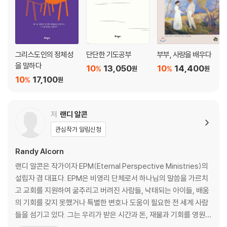
좋은 스승 되기
4 돈이 아니라 사랑의 징계로 양육하라
좋은 후원자 되기
5 가족의 영혼과 몸과 마음에 에너지를 공급하라
그리스도인의 정체성
단단한 기도공부
부부, 사랑을 배우다
part 4 남자, 무너진 사회를 위해 울라
을 말하다
10
13,050
10
14,400
%
%
원
원
정의롭게 살기
10
17,100
%
원
1 동네와 사회를 변화시키는 용감한 청지기가 되라
더불어 살기
2 연약한 이들을 위해 울라
저
랜디 알콘
끝까지 이루기
관심작가 알림신청
3 하나님께 온전히 의지해 이 결단을 이루라
Randy Alcorn
부록 . 서로 밀고 당겨 줄 결심 그룹, 가족을 위한 기도 제목
랜디 알콘은 작가이자 EPM(Eternal Perspective Ministries)의
설립자 겸 대표다. EPM은 비영리 단체로서 하나님의 말씀을 가르치
고 교회를 지원하여 굶주리고 버려진 사람들, 낙태되는 아이들, 배움
의 기회를 갖지 못했거나 특별한 변호나 도움이 필요한 전 세계 사람
들을 섬기고 있다. 그는 우리가 받은 시간과 돈, 재물과 기회를 영원의
관점에서 사용할 것을 도전하면서 동시에 가난한 이들을 돌보는 사역