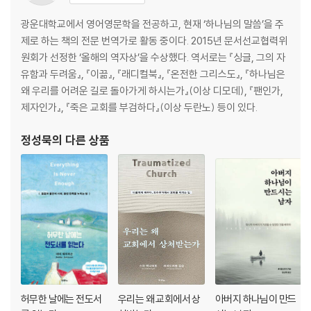
광운대학교에서 영어영문학을 전공하고, 현재 ‘하나님의 말씀’을 주
제로 하는 책의 전문 번역가로 활동 중이다. 2015년 문서선교협력위
원회가 선정한 ‘올해의 역자상’을 수상했다. 역서로는 『싱글, 그의 자
유함과 두려움』, 『이끎』, 『래디컬북』, 『온전한 그리스도』, 『하나님은
왜 우리를 어려운 길로 돌아가게 하시는가』(이상 디모데), 『팬인가,
제자인가』, 『죽은 교회를 부검하다』(이상 두란노) 등이 있다.
정성묵
의 다른 상품
허무한 날에는 전도서
우리는 왜 교회에서 상
아버지 하나님이 만드