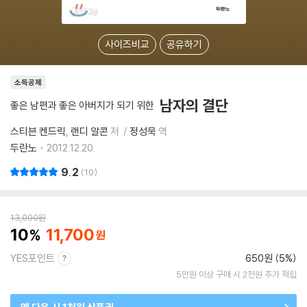
사이즈비교
공유하기
소득공제
남자의 결단
좋은 남편과 좋은 아버지가 되기 위한
스티븐 켄드릭
랜디 알콘
저
정성묵
역
두란노
2012.12.20.
9.2
10
13,000
원
10
11,700
YES포인트
650원 (5%)
5만원 이상 구매 시 2천원 추가 적립