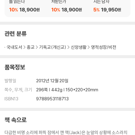
를 읽는다
처받는가
시는 남자
10
18,900
10
18,900
5
19,950
%
%
%
원
원
원
관련 분류
국내도서
종교
기독교(개신교)
신앙생활
영적성장/비전
품목정보
발행일
2012년 12월 20일
쪽수, 무게, 크기
296쪽 | 442g | 150*220*20mm
ISBN13
9788953118713
책 속으로
다급한 비명 소리에 퍼뜩 잠에서 깬 잭(Jack)은 눈앞의 상황에 소스라치