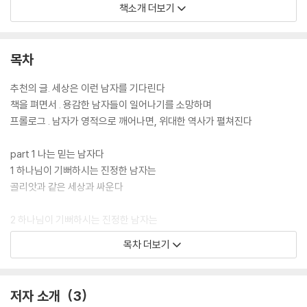
두려워하지 않고 거침없이 믿음대로 살겠다는 결단의 남자들은 이 시대의
책소개 더보기
희망이기도 하다. 침몰하는 가정의 믿음을 다시 회복시키고, 자녀의 마음
을 얻을 수 있을 뿐 아니라, 사마리아 사람처럼 연약한 사람들의 문제를 외
면하지 않는다. 옳은 일을 위해서라면 주저없이 나선다. 아무리 불리해도
목차
외면하지 않는다. 어려움을 당한 이웃에게 사랑을 베풀기로 결단한다.이런
결단들이 불가능하다고 생각되는가? 이 결단을 이루는 유일한 비결은 하
추천의 글. 세상은 이런 남자를 기다린다
나님과 동행하는 것이다. 인생을 새롭게 결단하기 전에, 먼저 거룩한 손을
책을 펴면서 . 용감한 남자들이 일어나기를 소망하며
들어 기도하라! 믿음으로 다시 일어서라.
프롤로그 . 남자가 영적으로 깨어나면, 위대한 역사가 펼쳐진다
part 1 나는 믿는 남자다
1 하나님이 기뻐하시는 진정한 남자는
골리앗과 같은 세상과 싸운다
2 하나님이 기뻐하시는 진정한 남자는
거침없이 믿음대로 살기로 결단한다
목차 더보기
3 하나님이 기뻐하시는 진정한 남자는
발목을 붙잡는 과거를 단호히 끊는다
저자 소개
3