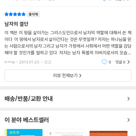
생각이 들면서 우
깨달으십시오. 수긍은 하지만 실천하기로 결심하지 못하는 분도 있을 겁니
다. 그런 분은 계속해서 자신만을 위해 살면서 다음 세대에 믿음의 유산을
종이책
남겨 줄 기회를 차 버리겠지요.
남자의 결단
하지만 자신의 지난 실수나 아버지에게 받은 상처에도 불구하고 남은 평생
이 책은 이 땅을 살아가는 그리스도인으로서 남자의 역할에 대해서 쓴 책
온 힘을 다해 하나님을 사랑하고 자녀에게도 그 사랑을 가르치며 기회 있
이다. 이 땅에서 남자로서 살아간다는 것은 무엇일까? 저자는 하나님을 믿
을 때마다 아버지 없이 방황하는 사람들을 사랑하고 이끌어 줄 분도 있을
는 사람으로서의 남자 그리고 남자가 가정에서 사회에서 어떤 역할을 감당
겁니다. 누구나 용기를 내서 이 결심에 동참하시길 원합니다.
해야 할 것인가를 말하고 있다. 저자는 남자 특별히 아버지로서의 모습에
나는 이미 집에서 결정을 내렸습니다. 우리 가정을 누가 이끌지는 이미 정
대해서 말하고 있다. 세상은 골리앗과 같이 너무나 강하고 유혹이 많다. 그
l***w
2013.01.23.
신고
0
댓글
0
해졌습니다. 하나님의 은혜로 내가 이끌 겁니다. 누가 내 아들에게 그리스
런 세상에서
도를 따르라고 가르칠지는 이미 정해졌습니다. 내가 가르칠 겁니다. 누가
리뷰 전체보기
우리 가족을 부양하고 보호할 거냐고요?
내가 합니다. 우리 가문에 대대로 내려온 파괴적인 패턴의 사슬을 끊어 달
라고 누가 기도할 거냐고요? 내가 합니다. 우리 아이들에 하나님의 소명을
배송/반품/교환 안내
과감히 따르도록 누가 기도하고 축복할 거냐고요? 내가 합니다. 내가 아버
지니까 내가 합니다. 이 책임을 받아들이겠습니다. 이 책임을 받아들이는
것이 내 특권입니다. 하나님의 은혜와 복이 우리 집에 임하기를 원합니다.
이 분야 베스트셀러
좋은 남자라면 누구나 그러길 원할 겁니다.
자 이제, 용감한 남자들이여, 어디 있습니까? 여호와를 경외하는 남자들이