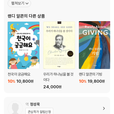
펼쳐보기
에 집중적으로 투자하라고 설득한다. 그는 오늘날 기독교 진리에 담
긴 도덕적, 사회적, 인간관계적 의미를 분석하고 가르치며 적용함으
랜디 알콘
의 다른 상품
로써 이 일을 이루어가고 있
천국이 궁금해요
우리가 하나님을 볼 것
랜디 알콘의 기빙
이다
10
10,800
10
19,800
%
%
원
원
24,000
원
역
정성묵
관심작가 알림신청