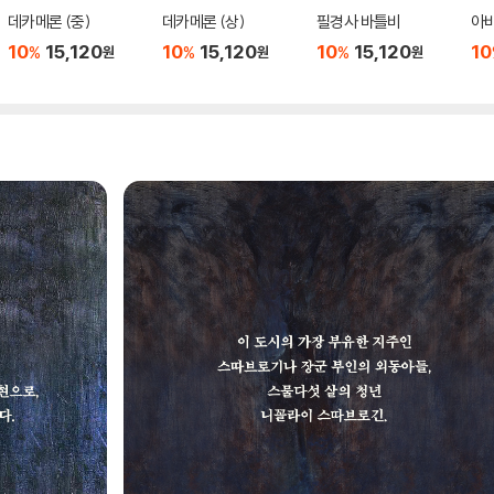
데카메론 (중)
데카메론 (상)
필경사 바틀비
아바
10
15,120
10
15,120
10
15,120
10
%
%
%
원
원
원