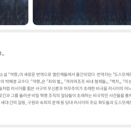
』,
설 『악령』이 새로운 번역으로 열린책들에서 출간되었다. 번역자는 「도스또예프스
박혜경 교수다. 『악령』은 『죄와 벌』, 『까라마조프 씨네 형제들』, 『백치』, 
]들처럼 러시아를 휩쓴 서구의 무신론과 허무주의가 초래한 비극을 러시아의 어느
로긴과 그를 둘러싼 비밀 혁명 조직의 일당들이 초래하는 비극적인 사건들을 통해
, 세대 간의 갈등, 구원과 속죄의 문제 등 당대 러시아의 주요 화두들과 도스또