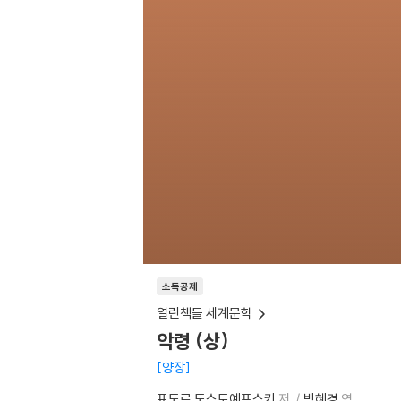
소득공제
열린책들 세계문학
악령 (상)
양장
표도르 도스토예프스키
저
박혜경
역