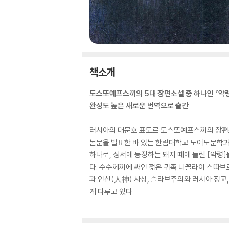
책소개
도스또예프스끼의 5대 장편소설 중 하나인 『악령
완성도 높은 새로운 번역으로 출간
러시아의 대문호 표도르 도스또예프스끼의 장편소
논문을 발표한 바 있는 한림대학교 노어노문학과의 
하나로, 성서에 등장하는 돼지 떼에 들린 [악령
다. 수수께끼에 싸인 젊은 귀족 니꼴라이 스따브
과 인신(人神) 사상, 슬라브주의와 러시아 정교
게 다루고 있다.