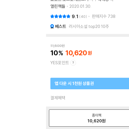
열린책들
2020.01.30.
9.1
판매지수
738
40
베스트
러시아소설 top20 10주
11,800
원
10
10,620
YES포인트
앱 다운 시 1천원 상품권
결제혜택
종이책
10,620
원