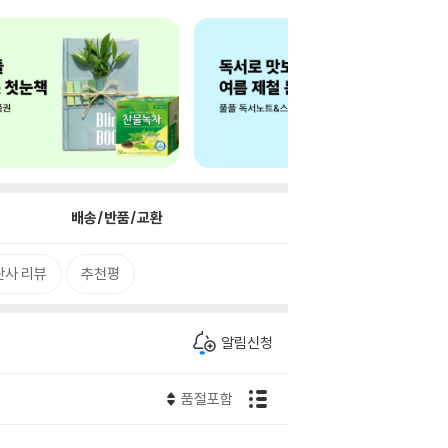
배송/반품/교환
판사 리뷰
추천평
알림신청
품절포함