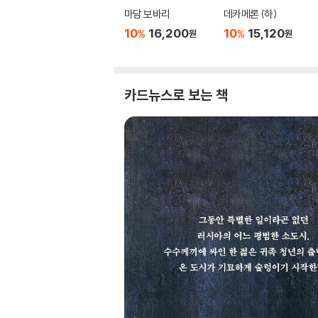
마담 보바리
데카메론 (하)
10
16,200
10
15,120
%
%
원
원
카드뉴스로 보는 책