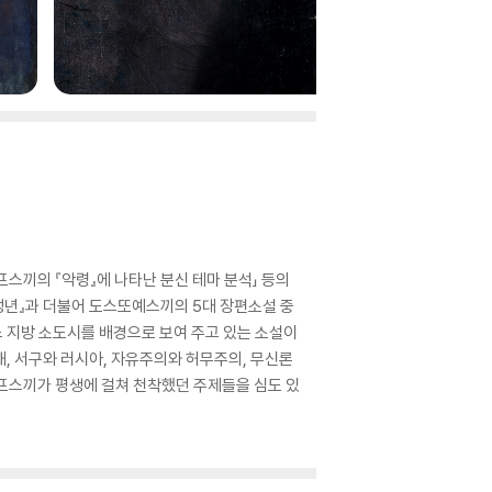
끼의 『악령』에 나타난 분신 테마 분석」 등의
『미성년』과 더불어 도스또예스끼의 5대 장편소설 중
 지방 소도시를 배경으로 보여 주고 있는 소설이
, 서구와 러시아, 자유주의와 허무주의, 무신론
예프스끼가 평생에 걸쳐 천착했던 주제들을 심도 있