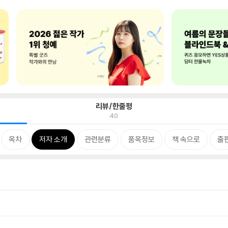
리뷰/한줄평
40
목차
저자 소개
관련분류
품목정보
책 속으로
출