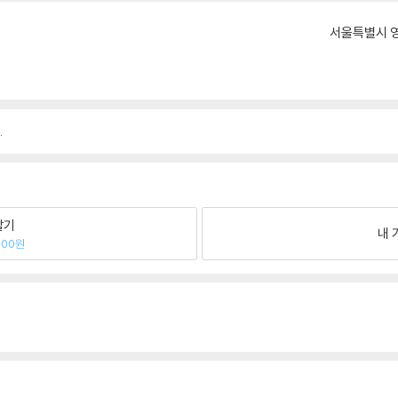
서울특별시 영
.
팔기
내 
400원