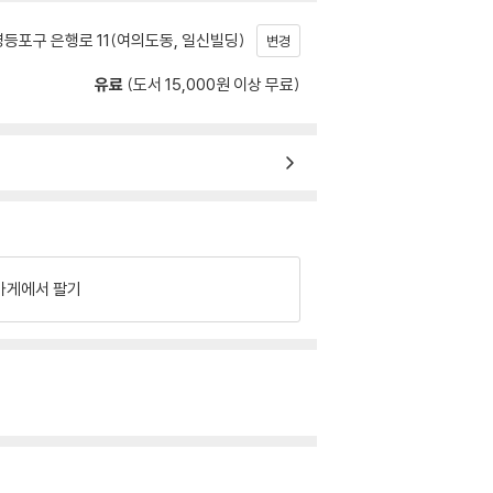
등포구 은행로 11(여의도동, 일신빌딩)
변경
유료
(도서 15,000원 이상 무료)
가게에서 팔기