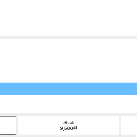
eBook
9,500
원