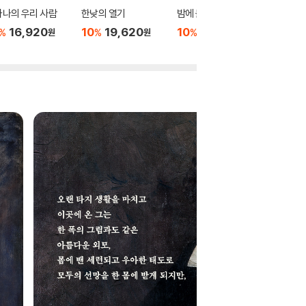
나의 우리 사람
한낮의 열기
밤에 돌다리 밑에서
의무론
16,920
10
19,620
10
15,120
10
1
%
%
%
%
원
원
원