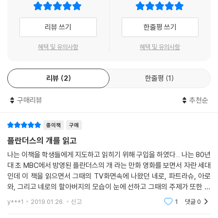
리뷰 쓰기
한줄평 쓰기
혜택 및 유의사항
혜택 및 유의사항
리뷰
2
한줄평
1
구매리뷰
추천순
종이책
구매
플란더스의 개를 읽고
나는 이책을 학생들에게 지도하고 읽히기 위해 구입을 하였다... 나는 80년
대 초 MBC에서 방영된 플란더스의 개 라는 만화 영화를 보면서 자란 세대
인데 이 책을 읽으면서 그때의 TV화면속에 나왔던 네로, 파트라슈, 아로
와, 그리고 네로의 할아버지의 모습이 눈에 선하고 그때의 주제가 또한 지
금도 생생히 기억이난다. 주인공 네로는 그의 할아버지와 함께 초라한 집
y***1
2019.01.26.
신고
1
댓글
0
에서 어렵게 살고