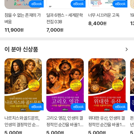
참을 수 없는 존재의 가
달과 6펜스 - 세계문학
너무 시끄러운 고독
1
벼움
전집 038
8,400
1
원
11,900
7,000
원
원
이 분야 신상품
나르치스와 골드문트,
고리오 영감, 인생의 결
위대한 유산, 인생의 결
돈
인생의 결정적인 순간
정적인 순간을 바꿀 10
정적인 순간을 바꿀 10
년
을 바꿀 100책
0책
0책
순
5,000
5,000
5,000
5
원
원
원