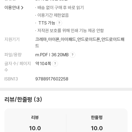
이용안내
배송 없이 구매 후 바로 읽기
이용기간 제한없음
TTS 가능
저작권 보호를 위해 인쇄 기능 제공 안함
지원기기
크레마,아이폰,아이패드,안드로이드폰,안드로이드패
드
파일/용량
m.PDF | 36.20MB
글자 수/ 페이지
약 104쪽
수
ISBN13
9788917602258
리뷰/한줄평
3
리뷰
한줄평
10.0
10.0