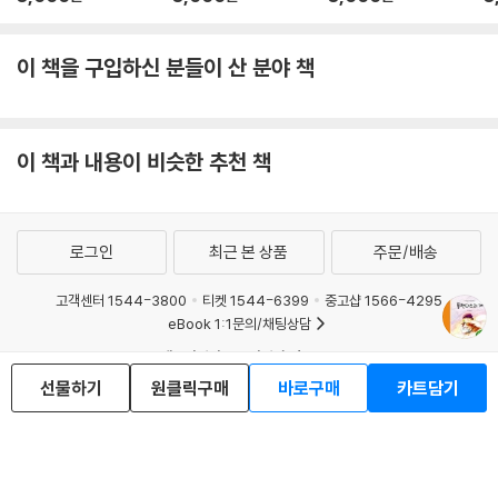
이 책을 구입하신 분들이 산 분야 책
이 책과 내용이 비슷한 추천 책
로그인
최근 본 상품
주문/배송
고객센터 1544-3800
티켓 1544-6399
중고샵 1566-4295
eBook 1:1문의/채팅상담
예스이십사(주) 사업자 정보
선물하기
원클릭구매
바로구매
카트담기
이용약관
개인정보처리방침
청소년보호정책
PC버전
회사소개
거래처관계자께
도서홍보
광고
Copyright © YES24 Corp. All Rights Reserved.
MATOM11