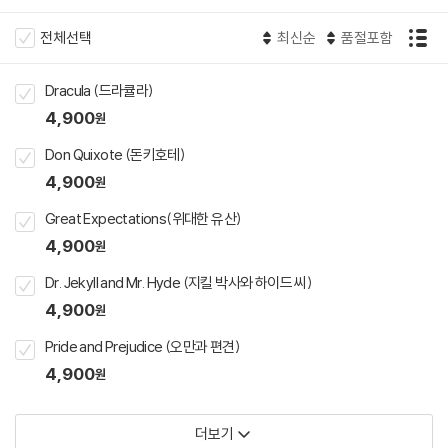
전체선택
최신순
품절포함
Dracula (드라큘라)
4,900
원
Don Quixote (돈키호테)
4,900
원
Great Expectations(위대한 유산)
4,900
원
Dr. Jekyll and Mr. Hyde (지킬 박사와 하이드 씨)
4,900
원
Pride and Prejudice (오만과 편견)
4,900
원
더보기