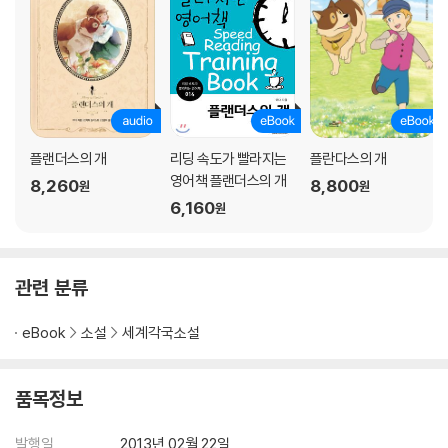
플랜더스의 개
리딩 속도가 빨라지는
플란다스의 개
영어책 플랜더스의 개
8,260
8,800
원
원
6,160
원
관련 분류
eBook
소설
세계각국소설
품목정보
발행일
2013년 02월 22일