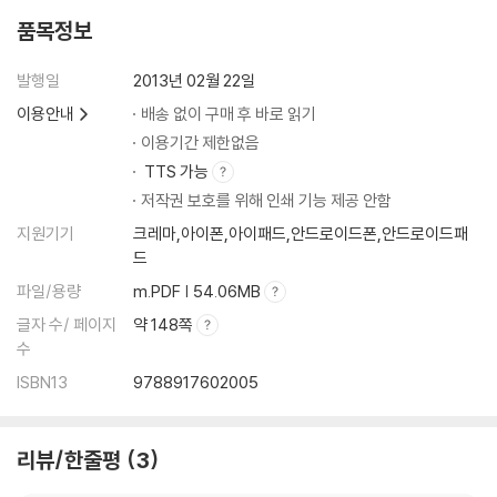
품목정보
발행일
2013년 02월 22일
이용안내
배송 없이 구매 후 바로 읽기
이용기간 제한없음
TTS 가능
저작권 보호를 위해 인쇄 기능 제공 안함
지원기기
크레마,아이폰,아이패드,안드로이드폰,안드로이드패
드
파일/용량
m.PDF | 54.06MB
글자 수/ 페이지
약 148쪽
수
ISBN13
9788917602005
리뷰/한줄평
3