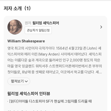
저자 소개
1
원저
윌리엄 셰익스피어
관심작가 알림신청
William Shakespeare
영국 최고의 시인이자 극작가이다. 1564년 4월 23일 존(John) 셰
익스피어와 메리 아든(Mary Arden) 사이에서 태어났다. 셰익스피
어는 아름다운 숲과 계곡으로 둘러싸인 인구 2,000명 정도의 작은
마을 영국 잉글랜드 워릭셔주 스트랫퍼드어폰에이번에서 존 부부의
첫아들로, 8남매 중 셋째로 태어났고, 이곳에서 학교를 다녔다. 셰익
스피어는 주로 성경과 고전을 통해 읽기와 쓰기를 배웠고, 라틴어 격
펼쳐보기
언도 암송하곤 했다. 셰익스피어는 11살에 입학한 문법학교에서 문
법, 논리학, 수사학, 문학 등을 배웠는데, 특히 성경과 더불어 오비디
윌리엄 셰익스피어
인터뷰
우스의 『변신』은 셰익스피어에게 상상
[읽다]
아이돌 디스토피아 SF가 현실에 그림자를 드리울 때