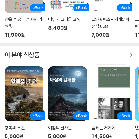
참을 수 없는 존재의 가
너무 시끄러운 고독
달과 6펜스 - 세계문학
그
벼움
전집 038
린
8,400
원
11,900
7,000
1
원
원
이 분야 신상품
항복의 조건
아침의 날개들
죔레는 거기에
빨
5,000
5,000
14,500
1
원
원
원