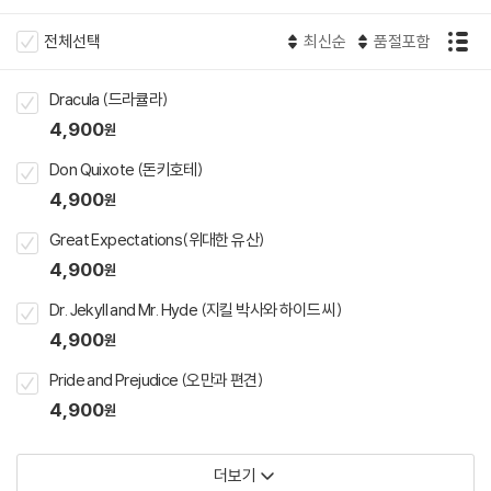
전체선택
최신순
품절포함
Dracula (드라큘라)
4,900
원
Don Quixote (돈키호테)
4,900
원
Great Expectations(위대한 유산)
4,900
원
Dr. Jekyll and Mr. Hyde (지킬 박사와 하이드 씨)
4,900
원
Pride and Prejudice (오만과 편견)
4,900
원
더보기