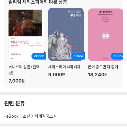
윌리엄 셰익스피어
의 다른 상품
베니스의 상인 (완역
셰익스피어 4대 비극
끝이 좋으면 다 좋아
본)
9,000
18,240
원
원
7,000
원
관련 분류
eBook
소설
세계각국소설