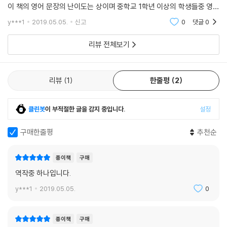
이 책의 영어 문장의 난이도는 상이며 중학교 1학년 이상의 학생들중 영어
읽기를 많이 해 왔고 영어 문법이 중급 이상의 실력을 갖고 있는 학생들에
y***1
2019.05.05.
신고
0
댓글
0
게 추천해 드립
리뷰 전체보기
리뷰
1
한줄평
2
클린봇
이 부적절한 글을 감지 중입니다.
설정
구매한줄평
추천순
종이책
구매
역작중 하나입니다.
y***1
2019.05.05.
0
종이책
구매