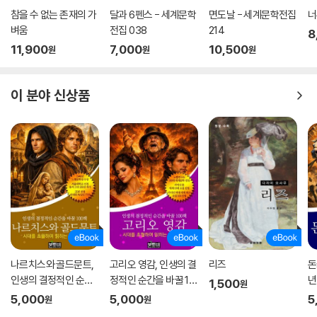
참을 수 없는 존재의 가
달과 6펜스 - 세계문학
면도날 - 세계문학전집
너
벼움
전집 038
214
8
11,900
7,000
10,500
원
원
원
이 분야 신상품
나르치스와 골드문트,
고리오 영감, 인생의 결
리즈
돈
인생의 결정적인 순간
정적인 순간을 바꿀 10
년
1,500
원
을 바꿀 100책
0책
순
5,000
5,000
5
원
원