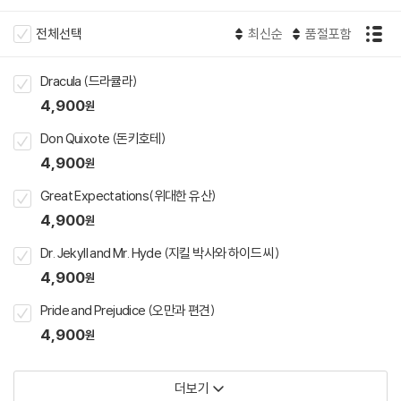
전체선택
최신순
품절포함
Dracula (드라큘라)
4,900
원
Don Quixote (돈키호테)
4,900
원
Great Expectations(위대한 유산)
4,900
원
Dr. Jekyll and Mr. Hyde (지킬 박사와 하이드 씨)
4,900
원
Pride and Prejudice (오만과 편견)
4,900
원
더보기