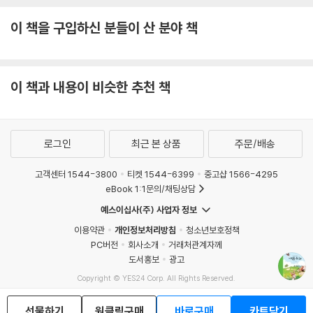
이 책을 구입하신 분들이 산 분야 책
이 책과 내용이 비슷한 추천 책
로그인
최근 본 상품
주문/배송
고객센터 1544-3800
티켓 1544-6399
중고샵 1566-4295
eBook 1:1문의/채팅상담
예스이십사(주) 사업자 정보
이용약관
개인정보처리방침
청소년보호정책
PC버전
회사소개
거래처관계자께
도서홍보
광고
Copyright © YES24 Corp. All Rights Reserved.
MATOM11
선물하기
원클릭구매
바로구매
카트담기