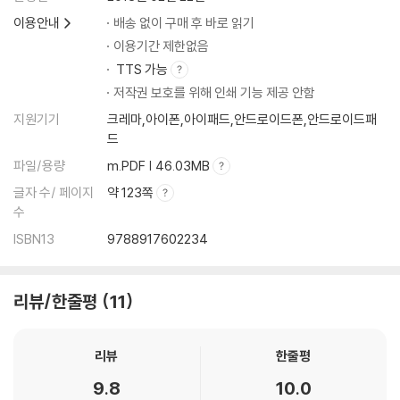
이용안내
배송 없이 구매 후 바로 읽기
이용기간 제한없음
TTS 가능
저작권 보호를 위해 인쇄 기능 제공 안함
지원기기
크레마,아이폰,아이패드,안드로이드폰,안드로이드패
드
파일/용량
m.PDF | 46.03MB
글자 수/ 페이지
약 123쪽
수
ISBN13
9788917602234
리뷰/한줄평
11
리뷰
한줄평
9.8
10.0