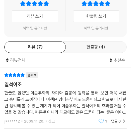
리뷰 쓰기
한줄평 쓰기
혜택 및 유의사항
혜택 및 유의사항
리뷰
7
한줄평
4
리뷰전체
추천순
종이책
일석이조
한글로 읽었던 이솝우화의 재미와 감동이 원작을 통해 보면 더욱 새롭
고 흥미롭게 느껴집니다. 이책은 영어공부에도 도움이되고 한글로 다시 한
번 생각해 볼 수 있는 계기가 되어 이솝우화는 일석이조의 효과를 거둘 수
있을 것 같습니다. 어른뿐 아니라 태교에도 많은 도움이 되는 좋은 이야기
책입니다.
j******2
2009.11.20.
신고
1
댓글
0