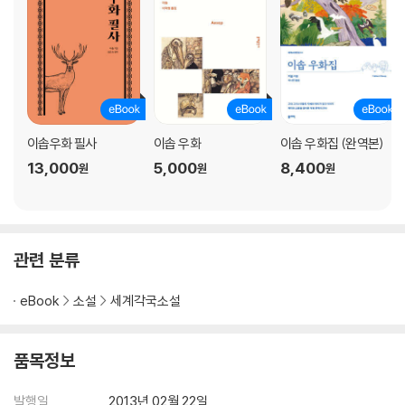
이솝우화 필사
이솝 우화
이솝 우화집 (완역본)
13,000
5,000
8,400
원
원
원
관련 분류
eBook
소설
세계각국소설
품목정보
발행일
2013년 02월 22일