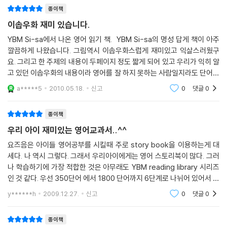
종이책
이솝우화 재미 있습니다.
YBM Si-sa에서 나온 영어 읽기 책. YBM Si-sa의 명성 답게 책이 아주
깔끔하게 나왔습니다. 그림역시 이솝우화스럽게 재미있고 익살스러웠구
요. 그리고 한 주제의 내용이 두페이지 정도 짧게 되어 있고 우리가 익히 알
고 있던 이솝우화의 내용이라 영어를 잘 하지 못하는 사람일지라도 단어를
찾아보지 않고도 내용을 짐작하여 글을 읽어 내려갈수 있어서 좋았습니
a*****5
2010.05.18.
신고
0
댓글
0
다. 그리고 각 페이지
종이책
우리 아이 재미있는 영어교과서..^^
요즈음은 아이들 영어공부를 시킬때 주로 story book을 이용하는게 대
세다. 나 역시 그렇다. 그래서 우리아이에게는 영어 스토리북이 많다. 그러
나 학습하기에 가장 적합한 것은 아무래도 YBM reading library 시리즈
인 것 같다. 우선 350단어 에서 1800 단어까지 6단계로 나뉘어 있어서 아
이의 수준에 적합한 책을 선택할 수 있다. 그리고 세계명작을 주로 채택하
y******h
2009.12.27.
신고
0
댓글
0
고 있어서 아이
종이책