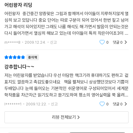
어린왕자 리딩
어린왕자 중간중간 앙증맞은 그림과 함께여서 아이들이 지루하지않게 열
심히 보고 있답니다 중요 단어는 따로 구분이 되어 있어서 한번 짚고 넘어
가고 해석이 되어있지만 그래도 나름 해석도 해 가면서 발음이 안되는것은
다시 들어가면서 열심히 해보고 있는데 아이들이 특히 작은아이초3이 넘
재미있게 듣고 있네요 다익히면 또 다른걸 도전 해볼려구요 감사해요
m*****8
2009.12.24.
신고
0
댓글
0
종이책
강추합니다~~
저는 어린왕자를 받았습니다 우선 아담한 책크기라 휴대하기도 편하고 겉
표지도 깔끔하고 촉감도좋으네요 책을 펼쳐보니 상상했던것보다 기쁨이
두배입니다 눈에 들어오는 기본적인 쉬운영어로 구성되어있어서 세계문
학작품을 차근차근 읽기도하고 듣기도하며 평소의 영어실력을 쭉 올려줄
수있는 독해력의 최고입니다 페이지마다 단어, 숙어의 상세한 해설과 예
l*******1
2009.12.22.
신고
0
댓글
0
시문까지 정
리뷰 전체보기