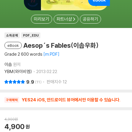
미리보기
파트너샵
공유하기
소득공제
PDF_EDU
Aesop´s Fables(이솝우화)
eBook
Grade 2 600 words
m.PDF
이솝
원저
YBM(와이비엠)
2013.02.22.
9.9
판매지수
12
11
YES24 iOS, 안드로이드 뷰어에서만 이용할 수 있습니다.
구매혜택
4,900
원
4,900