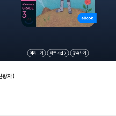
미리보기
파트너샵
공유하기
어린왕자)