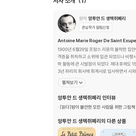
저자 소개
1
원저
앙투안 드 생텍쥐페리
관심작가 알림신청
Antoine Marie Roger De Saint Exupe
1900년 6월29일 프랑스 리옹의 몰락한 집
격증을 취득하고 소위에 입관 되었으나 비행사고
학 활동에 큰 시발점이 되었다. 제대 후에도 
3년 파리의 회사에 회계사로 입사하면서 시와
펼쳐보기
앙투안 드 생텍쥐페리
인터뷰
[읽다]
밤이 불안한 모든 사람을 위한 그림책 
앙투안 드 생텍쥐페리
의 다른 상품