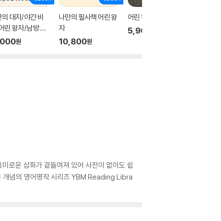
의 대지/야간 비
나만의 필사책 어린 왕
어린 왕자
어린왕
어린 왕자/남방 우
자
5,900
9,700
원
기
,000
10,800
원
원
 흥미로운 삽화가 곁들여져 있어 사전이 없이도 쉽
념의 영어명작 시리즈 YBM Reading Libra