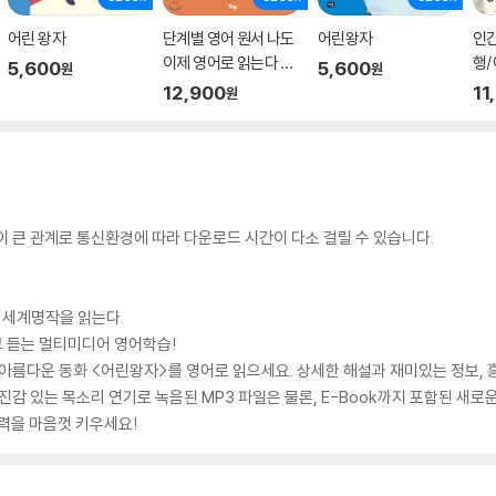
어린 왕자
단계별 영어 원서 나도
어린왕자
인간
이제 영어로 읽는다 어
행/
5,600
5,600
원
원
린 왕자
편
12,900
11
원
 큰 관계로 통신환경에 따라 다운로드 시간이 다소 걸릴 수 있습니다.
 세계명작을 읽는다.
읽고 듣는 멀티미디어 영어학습!
 아름다운 동화 <어린왕자>를 영어로 읽으세요. 상세한 해설과 재미있는 정보,
감 있는 목소리 연기로 녹음된 MP3 파일은 물론, E-Book까지 포함된 새로운 개
 실력을 마음껏 키우세요!