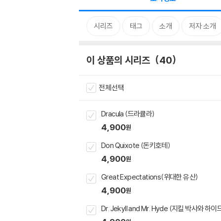
시리즈
태그
소개
저자 소개
이 상품의 시리즈
40
전체선택
Dracula (드라큘라)
4,900
원
Don Quixote (돈키호테)
4,900
원
Great Expectations(위대한 유산)
4,900
원
Dr. Jekyll and Mr. Hyde (지킬 박사와 하이