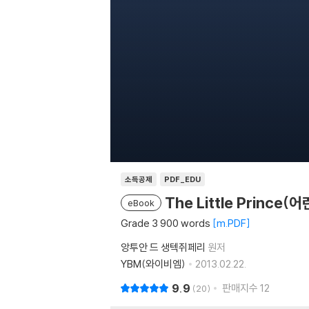
소득공제
PDF_EDU
The Little Prince(
eBook
Grade 3 900 words
m.PDF
앙투안 드 생텍쥐페리
원저
YBM(와이비엠)
2013.02.22.
9.9
판매지수
12
20