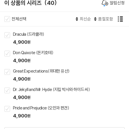
이 상품의 시리즈
40
알림신청
전체선택
최신순
품절포함
Dracula (드라큘라)
4,900
원
Don Quixote (돈키호테)
4,900
원
Great Expectations(위대한 유산)
4,900
원
Dr. Jekyll and Mr. Hyde (지킬 박사와 하이드 씨)
4,900
원
Pride and Prejudice (오만과 편견)
4,900
원