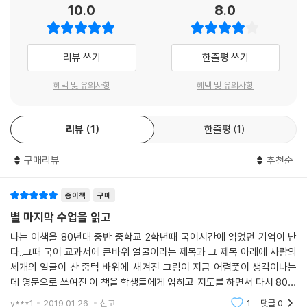
10.0
8.0
리뷰 쓰기
한줄평 쓰기
혜택 및 유의사항
혜택 및 유의사항
리뷰
1
한줄평
1
구매리뷰
추천순
종이책
구매
별 마지막 수업을 읽고
나는 이책을 80년대 중반 중학교 2학년때 국어시간에 읽었던 기억이 난
다..그때 국어 교과서에 큰바위 얼굴이라는 제목과 그 제목 아래에 사람의
세개의 얼굴이 산 중턱 바위에 새겨진 그림이 지금 어렴풋이 생각이나는
데 영문으로 쓰여진 이 책을 학생들에게 읽히고 지도를 하면서 다시 80년
대로 돌아간 듯한 생각이 나게 해주었던 책이다.. 주인공 어니스트는 어린
y***1
2019.01.26.
신고
1
댓글
0