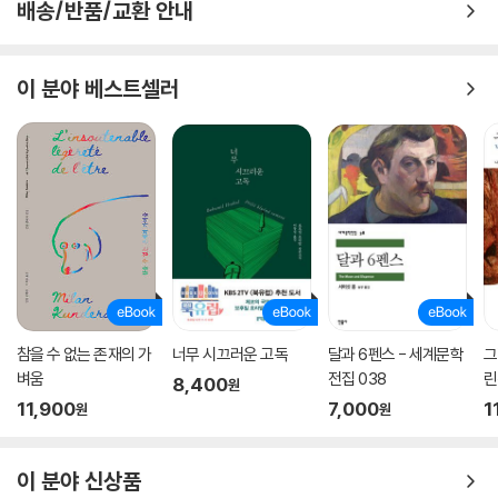
배송/반품/교환 안내
이 분야 베스트셀러
참을 수 없는 존재의 가
너무 시끄러운 고독
달과 6펜스 - 세계문학
그
벼움
전집 038
린
8,400
원
11,900
7,000
1
원
원
이 분야 신상품