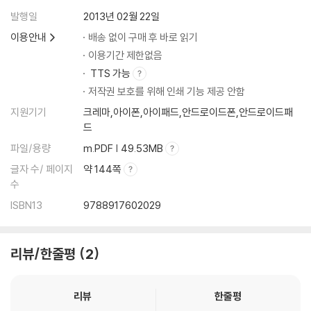
발행일
2013년 02월 22일
이용안내
배송 없이 구매 후 바로 읽기
이용기간 제한없음
TTS 가능
저작권 보호를 위해 인쇄 기능 제공 안함
지원기기
크레마,아이폰,아이패드,안드로이드폰,안드로이드패
드
파일/용량
m.PDF | 49.53MB
글자 수/ 페이지
약 144쪽
수
ISBN13
9788917602029
리뷰/한줄평
2
리뷰
한줄평