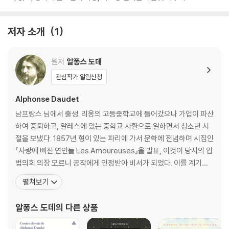
저자 소개
1
원저
알퐁스 도데
관심작가 알림신청
Alphonse Daudet
남프랑스 님에서 출생. 리옹의 고등중학교에 들어갔으나 가업이 파산
하여 중퇴하고, 알레스에 있는 중학교 사환으로 일하면서 청소년 시
절을 보냈다. 1857년 형이 있는 파리에 가서 문학에 전념하며 시집인
『사랑에 빠진 연인들 Les Amoureuses』을 발표, 이것이 당시의 입
법의회 의장 모르니 공작에게 인정받아 비서가 되었다. 이를 계기로
문학에 더욱 정진하게 되었다. 그 후에 남프랑스의 시인 미스트라르
펼쳐보기
를 비롯하여 플로베르, 졸라, E. 공쿠르, 투르게네프 등과 친교를 맺었
으며, 아내 쥘리의 내조로 행복한 57년의 생애를 파리에서 보냈다.
알퐁스 도데
의 다른 상품
그는 친교를 맺은 문인들과 더불어 자연주