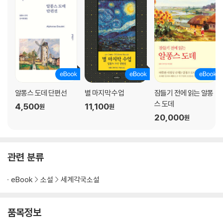
알퐁스 도데 단편선
별 마지막 수업
잠들기 전에 읽는 알퐁
스 도데
4,500
11,100
원
원
20,000
원
관련 분류
eBook
소설
세계각국소설
품목정보