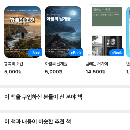
항복의 조건
아침의 날개들
죔레는 거기에
빨
5,000
5,000
14,500
1
원
원
원
이 책을 구입하신 분들이 산 분야 책
이 책과 내용이 비슷한 추천 책