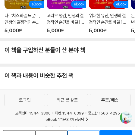
나르치스와 골드문트,
고리오 영감, 인생의 결
위대한 유산, 인생의 결
돈
인생의 결정적인 순간
정적인 순간을 바꿀 10
정적인 순간을 바꿀 10
년
을 바꿀 100책
0책
0책
순
5,000
5,000
5,000
5
원
원
원
이 책을 구입하신 분들이 산 분야 책
이 책과 내용이 비슷한 추천 책
로그인
최근 본 상품
주문/배송
고객센터 1544-3800
티켓 1544-6399
중고샵 1566-4295
eBook 1:1문의/채팅상담
예스이십사(주) 사업자 정보