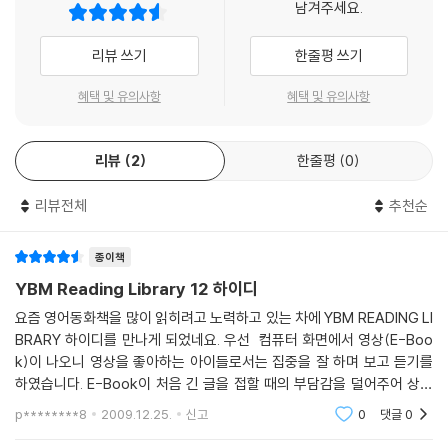
남겨주세요.
리뷰 쓰기
한줄평 쓰기
혜택 및 유의사항
혜택 및 유의사항
리뷰
2
한줄평
0
리뷰전체
추천순
종이책
YBM Reading Library 12 하이디
요즘 영어동화책을 많이 읽히려고 노력하고 있는 차에 YBM READING LI
BRARY 하이디를 만나게 되었네요. 우선 컴퓨터 화면에서 영상(E-Boo
k)이 나오니 영상을 좋아하는 아이들로서는 집중을 잘 하며 보고 듣기를
하였습니다. E-Book이 처음 긴 글을 접할 때의 부담감을 덜어주어 상당
이 효과적이라는 생각이 들었습니다. 또한 빠르기가 조정이 되는 것도 좋
p********8
2009.12.25.
신고
0
댓글
0
았으며(저희 아이의 경우