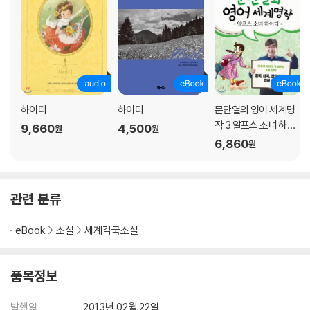
하이디
하이디
문단열의 영어 세계명
작 3 알프스 소녀 하이
9,660
4,500
원
원
디
6,860
원
관련 분류
eBook
소설
세계각국소설
품목정보
발행일
2013년 02월 22일