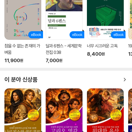
참을 수 없는 존재의 가
달과 6펜스 - 세계문학
너무 시끄러운 고독
1
벼움
전집 038
8,400
1
원
11,900
7,000
원
원
이 분야 신상품