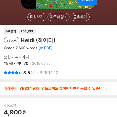
미리보기
파트너샵
공유하기
소득공제
PDF_EDU
Heidi (하이디)
eBook
Grade 2 600 words
m.PDF
요한나 슈피리
저
YBM(와이비엠)
2013.02.22.
8.5
판매지수
12
2
YES24 iOS, 안드로이드 뷰어에서만 이용할 수 있습니다.
구매혜택
4,900
원
4,900