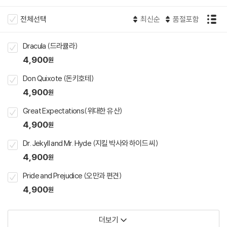
전체선택
최신순
품절포함
Dracula (드라큘라)
4,900
원
Don Quixote (돈키호테)
4,900
원
Great Expectations(위대한 유산)
4,900
원
Dr. Jekyll and Mr. Hyde (지킬 박사와 하이드 씨)
4,900
원
Pride and Prejudice (오만과 편견)
4,900
원
더보기