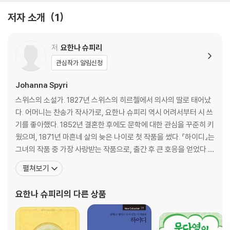
저자 소개
1
저
요한나 슈피리
관심작가 알림신청
Johanna Spyri
스위스의 소설가. 1827년 스위스의 히르첼에서 의사의 딸로 태어났
다. 어머니는 찬송가 작사가로, 요한나 슈피리 역시 어려서부터 시 쓰
기를 좋아했다. 1852년 결혼한 후에도 문학에 대한 관심을 꾸준히 키
웠으며, 1871년 마흔네 살의 늦은 나이로 첫 작품을 썼다. 『하이디』는
그녀의 작품 중 가장 사랑받는 작품으로, 출간 후 큰 호응을 얻었다.
권위적인 교육관이 팽배했던 당시로서는 어린이를 독립된 인격체로
펼쳐보기
존중하고 자연의 힘으로 아이를 키운다는 주제가 매우 파적이었기 때
문이다. 1884년 아들과 남편의 죽음으로 깊은 슬픔을 겪은 슈피리는
요한나 슈피리
의 다른 상품
그 후 창작 활동에만 전념하다 1901년