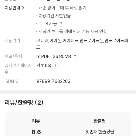
이용안내
배송 없이 구매 후 바로 읽기
이용기간 제한없음
TTS 가능
저작권 보호를 위해 인쇄 기능 제공 안함
지원기기
크레마,아이폰,아이패드,안드로이드폰,안드로이드패
드
파일/용량
m.PDF | 36.85MB
글자 수/ 페이지
약 119쪽
수
ISBN13
9788917602203
리뷰/한줄평
2
리뷰
한줄평
8.6
첫번째 한줄평을