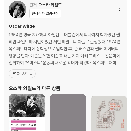
원저
오스카 와일드
관심작가 알림신청
Oscar Wilde
1854년 영국 지배하의 아일랜드 더블린에서 의사이자 학자였던 윌
리엄 와일드와 시인이었던 제인 와일드의 아들로 출생했다. 1874년
옥스퍼드대학에 장학생으로 입학한 후, 존 러스킨과 월터 페이터의
영향을 받아 ‘예술을 위한 예술’이라는 기치 아래 그리스 고전문학에
심취하여 ‘유미주의’ 운동의 새로운 리더가 되었다. 옥스퍼드 대학교
재학 중 이탈리아 라벤나를 여행하며 지은 시 「라벤나」로 뉴디게이트
펼쳐보기
상을 수상하면서 작가로서의 활동을 시작한다. ‘예술을 위한 예술’을
표어로 하는 탐미주의를 주창했다. 그는 독특한 옷차림과 말솜씨로도
오스카 와일드
의 다른 상품
유명했는데 당시 오스카 와일드의 이러한 행태를