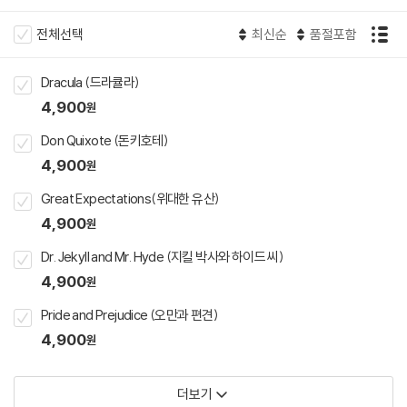
전체선택
최신순
품절포함
Dracula (드라큘라)
4,900
원
Don Quixote (돈키호테)
4,900
원
Great Expectations(위대한 유산)
4,900
원
Dr. Jekyll and Mr. Hyde (지킬 박사와 하이드 씨)
4,900
원
Pride and Prejudice (오만과 편견)
4,900
원
더보기