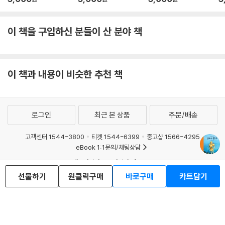
이 책을 구입하신 분들이 산 분야 책
이 책과 내용이 비슷한 추천 책
로그인
최근 본 상품
주문/배송
고객센터 1544-3800
티켓 1544-6399
중고샵 1566-4295
eBook 1:1문의/채팅상담
예스이십사(주) 사업자 정보
선물하기
원클릭구매
바로구매
카트담기
이용약관
개인정보처리방침
청소년보호정책
PC버전
회사소개
거래처관계자께
도서홍보
광고
Copyright © YES24 Corp. All Rights Reserved.
MATOM1