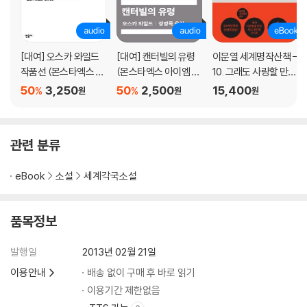
[대여] 오스카 와일드
[대여] 캔터빌의 유령
이문열 세계명작산책 -
작품선 (몬스타엑스 아
(몬스타엑스 아이엠 낭
10. 그래도 사랑할 만한
이엠 낭독)
독)
인간
50
3,250
50
2,500
15,400
%
%
원
원
원
관련 분류
eBook
소설
세계각국소설
품목정보
발행일
2013년 02월 21일
이용안내
배송 없이 구매 후 바로 읽기
이용기간 제한없음