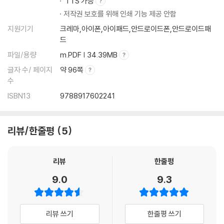
TTS 가능
저작권 보호를 위해 인쇄 기능 제공 안함
지원기기
크레마,아이폰,아이패드,안드로이드폰,안드로이드패
드
파일/용량
m.PDF | 34.39MB
글자 수/ 페이지
약 96쪽
수
ISBN13
9788917602241
리뷰/한줄평
5
리뷰
한줄평
9.0
9.3
리뷰 쓰기
한줄평 쓰기