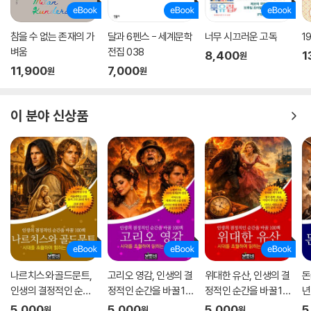
참을 수 없는 존재의 가
달과 6펜스 - 세계문학
너무 시끄러운 고독
1
벼움
전집 038
8,400
1
원
11,900
7,000
원
원
이 분야 신상품
나르치스와 골드문트,
고리오 영감, 인생의 결
위대한 유산, 인생의 결
돈
인생의 결정적인 순간
정적인 순간을 바꿀 10
정적인 순간을 바꿀 10
년
을 바꿀 100책
0책
0책
순
5,000
5,000
5,000
5
원
원
원