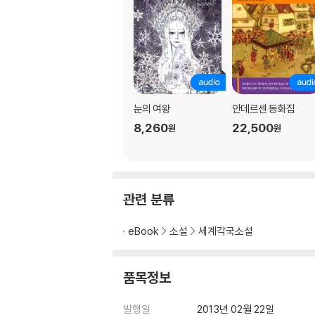
눈의 여왕
안데르센 동화집
8,260
22,500
원
원
관련 분류
eBook
소설
세계각국소설
품목정보
발행일
2013년 02월 22일