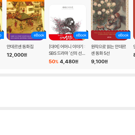
안데르센 동화집
[대여] 어머니 이야기 :
원작으로 읽는 안데르
SBS 드라마 '신의 선물'
센 동화 5선
12,000
원
메인 테마 도서
50
4,480
9,100
%
원
원