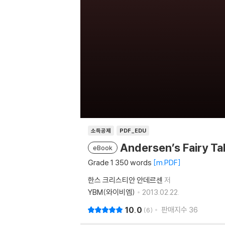
소득공제
PDF_EDU
Andersen’s Fairy 
eBook
Grade 1 350 words
m.PDF
한스 크리스티안 안데르센
저
YBM(와이비엠)
2013.02.22.
10.0
판매지수
36
6