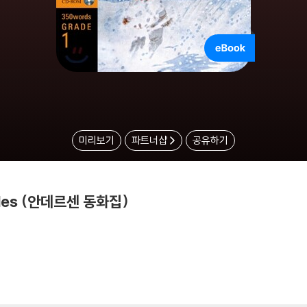
미리보기
파트너샵
공유하기
Tales (안데르센 동화집)