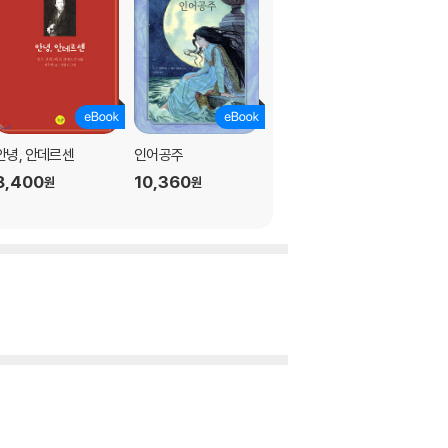
안녕, 안데르센
인어공주
백조 왕자
8,400
10,360
9,100
원
원
원