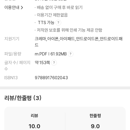
이용안내
배송 없이 구매 후 바로 읽기
이용기간 제한없음
TTS 가능
저작권 보호를 위해 인쇄 기능 제공 안함
지원기기
크레마,아이폰,아이패드,안드로이드폰,안드로이드패
드
파일/용량
m.PDF | 61.92MB
글자 수/ 페이지
약 153쪽
수
ISBN13
9788917602043
리뷰/한줄평
3
리뷰
한줄평
10.0
9.0