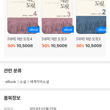
[대여] 작은 도릿 4
[대여] 작은 도릿 3
[대여] 작은 도릿 2
30
10,500
30
10,500
30
10,500
%
%
%
원
원
원
관련 분류
eBook
소설
세계각국소설
품목정보
발행일
2013년 02월 22일