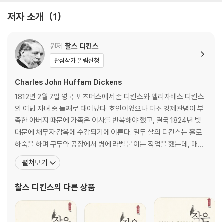
저자 소개
1
원저
찰스 디킨스
관심작가 알림신청
Charles John Huffam Dickens
1812년 2월 7일 영국 포츠머스에서 존 디킨스와 엘리자베스 디킨스
의 여덟 자녀 중 둘째로 태어났다. 호인이었으나 다소 경제관념이 부
족한 아버지 때문에 가족은 이사를 반복해야 했고, 결국 1824년 빚
때문에 채무자 감옥에 수감되기에 이른다. 열두 살의 디킨스는 홀로
하숙을 하며 구두약 공장에서 병에 라벨 붙이는 작업을 했는데, 매일
10시간씩 일하며 주당 6실링을 받았던 이때의 혹독한 경험은 후일
펼쳐보기
여러 작품의 토대가 되었다. 집안 형편으로 결국 학교를 그만두고 속
기술을 배워 의회 기자로 일했으나 문학에 대한 꿈을 접지 않았고, 18
찰스 디킨스
의 다른 상품
33년 『먼슬리 매거진』에 첫 단편 「