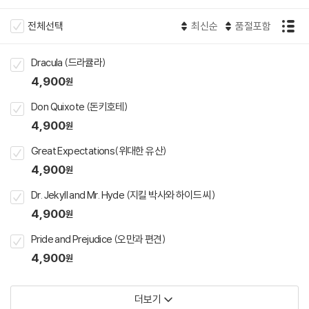
전체선택
최신순
품절포함
Dracula (드라큘라)
4,900
원
Don Quixote (돈키호테)
4,900
원
Great Expectations(위대한 유산)
4,900
원
Dr. Jekyll and Mr. Hyde (지킬 박사와 하이드 씨)
4,900
원
Pride and Prejudice (오만과 편견)
4,900
원
더보기