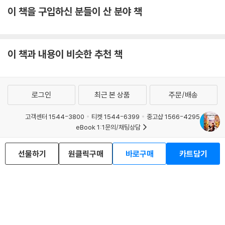
이 책을 구입하신 분들이 산 분야 책
이 책과 내용이 비슷한 추천 책
로그인
최근 본 상품
주문/배송
고객센터 1544-3800
티켓 1544-6399
중고샵 1566-4295
eBook 1:1문의/채팅상담
예스이십사(주) 사업자 정보
선물하기
원클릭구매
바로구매
카트담기
이용약관
개인정보처리방침
청소년보호정책
PC버전
회사소개
거래처관계자께
도서홍보
광고
Copyright © YES24 Corp. All Rights Reserved.
MATOM2