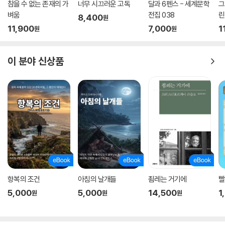
참을 수 없는 존재의 가
너무 시끄러운 고독
달과 6펜스 - 세계문학
그
벼움
전집 038
린
8,400
원
11,900
7,000
1
원
원
이 분야 신상품
항복의 조건
아침의 날개들
죔레는 거기에
빨
5,000
5,000
14,500
1
원
원
원