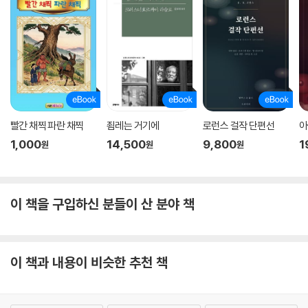
빨간 채찍 파란 채찍
죔레는 거기에
로런스 걸작 단편선
아
1,000
14,500
9,800
1
원
원
원
이 책을 구입하신 분들이 산 분야 책
이 책과 내용이 비슷한 추천 책