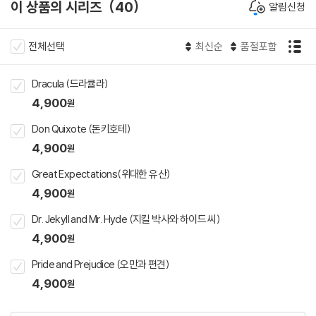
이 상품의 시리즈
40
알림신청
전체선택
최신순
품절포함
Dracula (드라큘라)
4,900
원
Don Quixote (돈키호테)
4,900
원
Great Expectations(위대한 유산)
4,900
원
Dr. Jekyll and Mr. Hyde (지킬 박사와 하이드 씨)
4,900
원
Pride and Prejudice (오만과 편견)
4,900
원