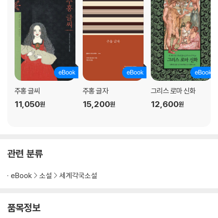
주홍 글씨
주홍 글자
그리스 로마 신화
11,050
15,200
12,600
원
원
원
관련 분류
eBook
소설
세계각국소설
품목정보