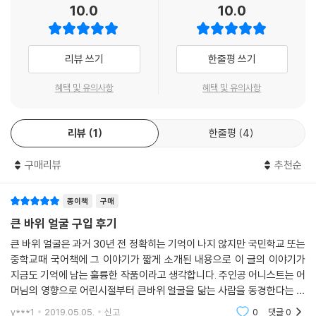
10.0
10.0
리뷰 쓰기
한줄평 쓰기
혜택 및 유의사항
혜택 및 유의사항
리뷰
1
한줄평
4
구매리뷰
추천순
종이책
구매
큰 바위 얼굴 구입 후기
큰 바위 얼굴은 과거 30년 전 정확히는 기억이 나지 않지만 국민학교 또는
중학교때 국어책에 그 이야기가 짧게 소개된 내용으로 이 글의 이야기가
지금도 기억에 남는 훌륭한 작품이라고 생각합니다. 주인공 어니스트는 어
머님의 영향으로 어린시절부터 큰바위 얼굴을 닮는 사람을 동경한다는 이
야기입니다. 어니스트는 큰바위 얼굴과 닮은 몇 사람을 만나 실제로 그 사
y***1
2019.05.05.
신고
0
댓글
0