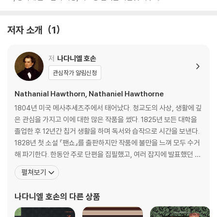
저자 소개
1
저
나다니엘 호손
관심작가 알림신청
Nathanial Hawthorn, Nathaniel Hawthorne
1804년 미국 메사추세츠주에서 태어났다. 청교도의 사상, 생활에 깊
은 관심을 가지고 이에 대한 많은 작품을 썼다. 1825년 보든 대학을
졸업한 후 12년간 칩거 생활을 하며 독서와 습작으로 시간을 보낸다.
1828년 첫 소설 『팬쇼』를 출판하지만 작품에 불만을 느껴 모두 수거
해 파기한다. 한동안 주로 단편을 집필했고, 여러 잡지에 발표했던 작
품 중 18편을 추려 『트와이스 톨드 테일스』라는 단편집을 출간해 호
펼쳐보기
평을 받으며 이름을 알리게 된다. 독실한 청교도 집안에서 태어났지
만, 신의 이름으로 선조들이 저지른 죄악에 개탄하며 성을 Hathorn
나다니엘 호손
의 다른 상품
e에서 Hawthorne으로