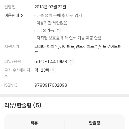
발행일
2013년 02월 22일
이용안내
배송 없이 구매 후 바로 읽기
이용기간 제한없음
TTS 가능
저작권 보호를 위해 인쇄 기능 제공 안함
지원기기
크레마,아이폰,아이패드,안드로이드폰,안드로이드패
드
파일/용량
m.PDF | 44.19MB
글자 수/ 페이지
약 123쪽
수
ISBN13
9788917602098
리뷰/한줄평
5
리뷰
한줄평