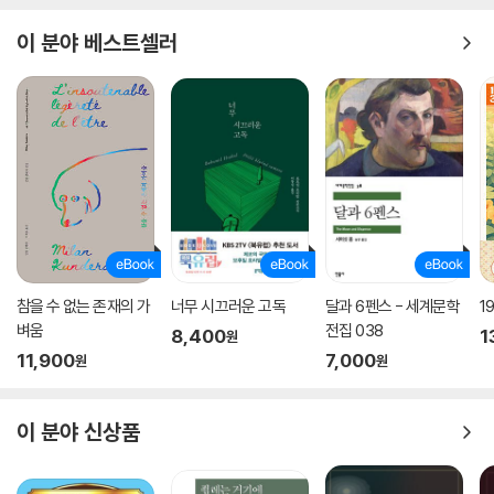
이 분야 베스트셀러
참을 수 없는 존재의 가
너무 시끄러운 고독
달과 6펜스 - 세계문학
1
벼움
전집 038
8,400
1
원
11,900
7,000
원
원
이 분야 신상품