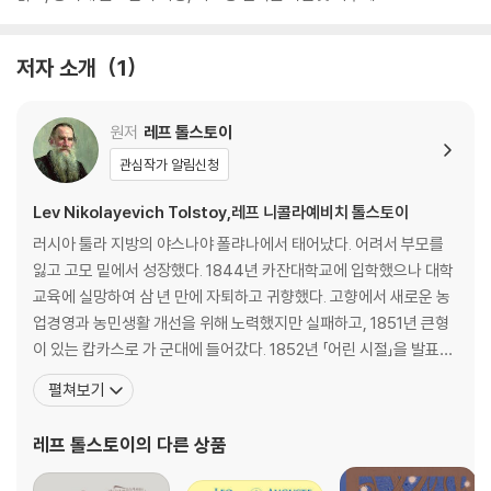
저자 소개
1
원저
레프 톨스토이
관심작가 알림신청
Lev Nikolayevich Tolstoy,레프 니콜라예비치 톨스토이
러시아 툴라 지방의 야스나야 폴랴나에서 태어났다. 어려서 부모를
잃고 고모 밑에서 성장했다. 1844년 카잔대학교에 입학했으나 대학
교육에 실망하여 삼 년 만에 자퇴하고 귀향했다. 고향에서 새로운 농
업경영과 농민생활 개선을 위해 노력했지만 실패하고, 1851년 큰형
이 있는 캅카스로 가 군대에 들어갔다. 1852년 「어린 시절」을 발표하
고, 네크라소프의 추천으로 잡지 〈동시대인〉에 익명으로 연재를 시작
펼쳐보기
하면서 왕성한 창작활동을 하는 한편, 농업경영과 교육활동에도 매
진해 학교를 세우고 교육잡지를 간행했다. 1862년 결혼한 후 『전쟁
레프 톨스토이
의 다른 상품
과 평화』 『안나 카레니나』 등의 대작을 집필하