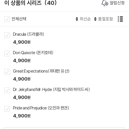
이 상품의 시리즈
40
알림신청
전체선택
최신순
품절포함
Dracula (드라큘라)
4,900
원
Don Quixote (돈키호테)
4,900
원
Great Expectations(위대한 유산)
4,900
원
Dr. Jekyll and Mr. Hyde (지킬 박사와 하이드 씨)
4,900
원
Pride and Prejudice (오만과 편견)
4,900
원