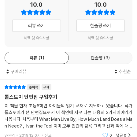
10.0
10.0
리뷰 쓰기
한줄평 쓰기
혜택 및 유의사항
혜택 및 유의사항
리뷰
1
한줄평
3
구매리뷰
추천순
종이책
구매
톨스토이 단편집 구입후기
이 책을 현재 초등6학년 아이들의 읽기 교재로 지도하고 있습니다. 작가
톨스토이가 쓴 단편집으로서 이 책안에 서로 다른 내용의 3가지이야기가
나옵니다. 처음부터 What Men Live By, How Much Land Does a Ma
n Need? , Ivan the Fool 이며 모두 인간의 탐욕 그리고 선과 악에 대한
교훈적인 내용을 담고 있습니다. 이 책에 나온 이야기 모두 이야기의 끝부
y***1
2019.12.07.
신고
0
댓글
0