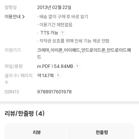
발행일
2013년 02월 22일
이용안내
배송 없이 구매 후 바로 읽기
이용기간 제한없음
TTS 가능
저작권 보호를 위해 인쇄 기능 제공 안함
지원기기
크레마,아이폰,아이패드,안드로이드폰,안드로이드패
드
파일/용량
m.PDF | 54.84MB
글자 수/ 페이지
약 147쪽
수
ISBN13
9788917601978
리뷰/한줄평
4
리뷰
한줄평