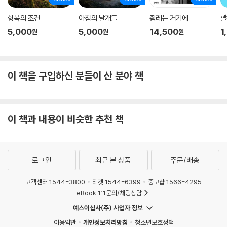
항복의 조건
아침의 날개들
죔레는 거기에
빨
5,000
5,000
14,500
1
원
원
원
이 책을 구입하신 분들이 산 분야 책
이 책과 내용이 비슷한 추천 책
로그인
최근 본 상품
주문/배송
고객센터 1544-3800
티켓 1544-6399
중고샵 1566-4295
eBook 1:1문의/채팅상담
예스이십사(주) 사업자 정보
이용약관
개인정보처리방침
청소년보호정책