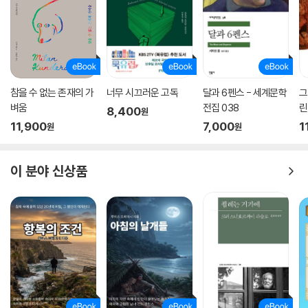
참을 수 없는 존재의 가
너무 시끄러운 고독
달과 6펜스 - 세계문학
그
벼움
전집 038
린
8,400
원
11,900
7,000
1
원
원
이 분야 신상품