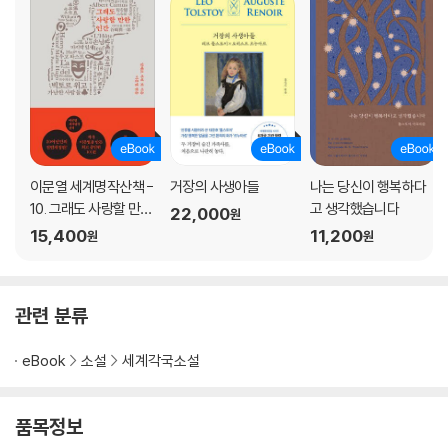
이문열 세계명작산책 -
거장의 사생아들
나는 당신이 행복하다
10. 그래도 사랑할 만한
고 생각했습니다
22,000
원
인간
15,400
11,200
원
원
관련 분류
eBook
소설
세계각국소설
품목정보