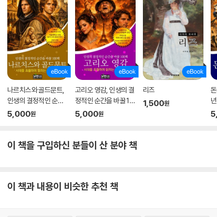
나르치스와 골드문트,
고리오 영감, 인생의 결
리즈
돈
인생의 결정적인 순간
정적인 순간을 바꿀 10
년
1,500
원
을 바꿀 100책
0책
순
5,000
5,000
5
원
원
이 책을 구입하신 분들이 산 분야 책
이 책과 내용이 비슷한 추천 책