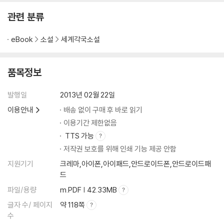
관련 분류
eBook
소설
세계각국소설
품목정보
발행일
2013년 02월 22일
이용안내
배송 없이 구매 후 바로 읽기
이용기간 제한없음
TTS 가능
저작권 보호를 위해 인쇄 기능 제공 안함
지원기기
크레마,아이폰,아이패드,안드로이드폰,안드로이드패
드
파일/용량
m.PDF | 42.33MB
글자 수/ 페이지
약 118쪽
수