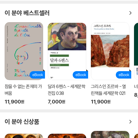
이 분야 베스트셀러
참을 수 없는 존재의 가
달과 6펜스 - 세계문학
그리스인 조르바 - 열
너
벼움
전집 038
린책들 세계문학 021
8
11,900
7,000
11,900
원
원
원
이 분야 신상품