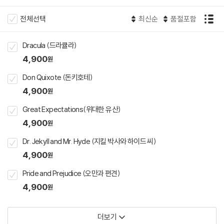
전체선택
최신순
품절포함
Dracula (드라큘라)
4,900
원
Don Quixote (돈키호테)
4,900
원
Great Expectations(위대한 유산)
4,900
원
Dr. Jekyll and Mr. Hyde (지킬 박사와 하이드 씨)
4,900
원
Pride and Prejudice (오만과 편견)
4,900
원
더보기