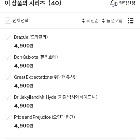
이 상품의 시리즈
40
알림신청
전체선택
최신순
품절포함
Dracula (드라큘라)
4,900
원
Don Quixote (돈키호테)
4,900
원
Great Expectations(위대한 유산)
4,900
원
Dr. Jekyll and Mr. Hyde (지킬 박사와 하이드 씨)
4,900
원
Pride and Prejudice (오만과 편견)
4,900
원