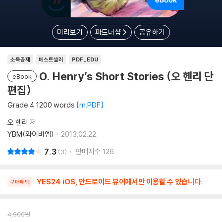
미리보기
파트너샵
공유하기
소득공제
베스트셀러
PDF_EDU
O. Henry’s Short Stories (오 헨리 단
eBook
편집)
Grade 4 1200 words
m.PDF
오 헨리
저
YBM(와이비엠)
2013.02.22.
7.3
판매지수
126
3
YES24 iOS, 안드로이드 뷰어에서만 이용할 수 있습니다.
구매혜택
4,900
원