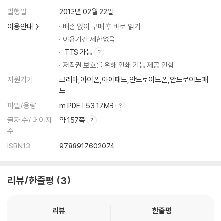
발행일
2013년 02월 22일
이용안내
배송 없이 구매 후 바로 읽기
이용기간 제한없음
TTS 가능
저작권 보호를 위해 인쇄 기능 제공 안함
지원기기
크레마,아이폰,아이패드,안드로이드폰,안드로이드패
드
파일/용량
m.PDF | 53.17MB
글자 수/ 페이지
약 157쪽
수
ISBN13
9788917602074
리뷰/한줄평
3
리뷰
한줄평