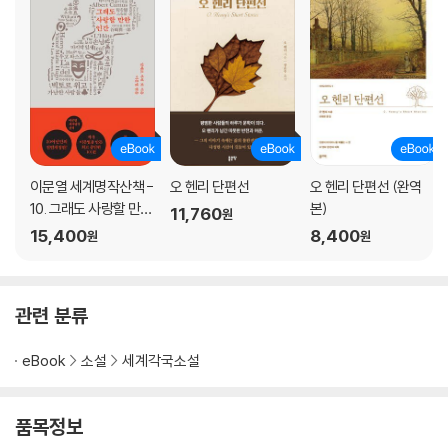
이문열 세계명작산책 -
오 헨리 단편선
오 헨리 단편선 (완역
10. 그래도 사랑할 만한
본)
11,760
원
인간
15,400
8,400
원
원
관련 분류
eBook
소설
세계각국소설
품목정보