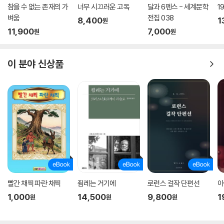
참을 수 없는 존재의 가
너무 시끄러운 고독
달과 6펜스 - 세계문학
1
벼움
전집 038
8,400
1
원
11,900
7,000
원
원
이 분야 신상품
빨간 채찍 파란 채찍
죔레는 거기에
로런스 걸작 단편선
아
1,000
14,500
9,800
1
원
원
원