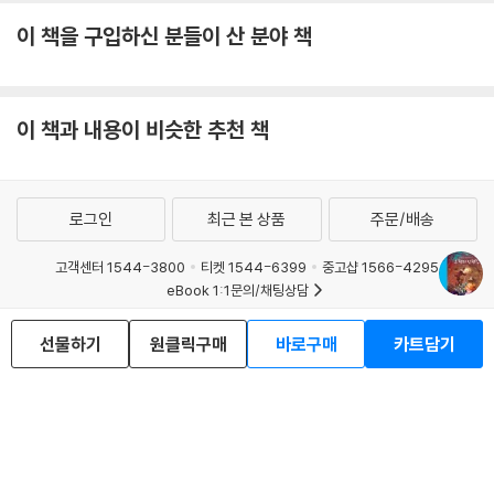
이 책을 구입하신 분들이 산 분야 책
이 책과 내용이 비슷한 추천 책
로그인
최근 본 상품
주문/배송
고객센터 1544-3800
티켓 1544-6399
중고샵 1566-4295
eBook 1:1문의/채팅상담
예스이십사(주) 사업자 정보
선물하기
원클릭구매
바로구매
카트담기
이용약관
개인정보처리방침
청소년보호정책
PC버전
회사소개
거래처관계자께
도서홍보
광고
Copyright © YES24 Corp. All Rights Reserved.
MATOM2