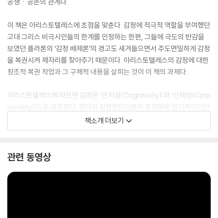
공생ㆍ공존의 관계다.
이 책은 아리스토텔레스에 초점을 맞춘다. 감정에 적극적 역할을 부여했던
고대 그리스 비극시인들의 한계를 인정하는 한편, 그들에 극도의 반감을
보였던 플라톤의 ‘감정 배제론’의 경고도 새겨들으면서 주도면밀하게 감정
을 복권시켜 제자리를 찾아주기 때문이다. 아리스토텔레스의 감정에 대한
창조적 복권 작업과 그 구체적 내용을 살피는 것이 이 책의 과제다.
아리스토텔레스에 따르면 감정은 ‘인지성(Cognitivity)’과 ‘신체성(Corp
oreality)’으로 규정된다. 현대의 감정판단이론이 주장하듯 인지적이기만
한 것도 아니고, 그 반대 진영이 주장하듯 생리적인 요소로 환원될 수 있는
책소개 더보기
것도 아니다. 이 책은 아리스토텔레스가 감정의 물음을 다룬 수사학, 윤리
학, 비극론을 중심으로 각 영역에서 감정이 하는 역할과 그것이 차지하는
비중을 탐색함으로써 그의 감정론을 마치 한 폭의 그림처럼 일목요연하게
관련 동영상
펼쳐 보여준다. 성균관대학교출판부 학술기획총서 ‘知의회랑’의 스물네
번째 책.