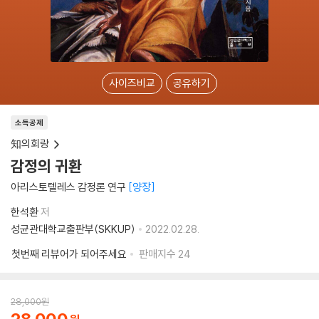
사이즈비교
공유하기
소득공제
知의회랑
감정의 귀환
아리스토텔레스 감정론 연구
양장
한석환
저
성균관대학교출판부(SKKUP)
2022.02.28.
첫번째 리뷰어가 되어주세요
판매지수
24
28,000
원