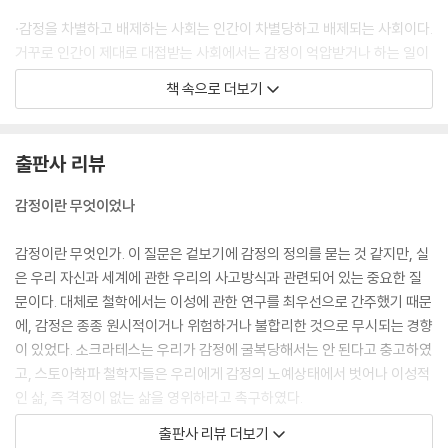
총서 ‘知의회랑’을 기획하며
·감정을 차별하고 배제하는 사회는 인간이 차별당하고 배제되는 사회이다.
거꾸로 인간이 제대로 대접받는 사회에서는 감정이 억압받거나 하는 일이
없다. 감정이 볕을 보지 못해 누렇게 뜬 사회는 인간이 고사할 조건이 충분
책 속으로 더보기
히 무르익은 사회이다. 감정이 거세된 사회는 불임사회이다. 한 사회의 ‘감
정지수’는 그 사회 구성원들의 인간적 성숙의 정도를 가늠할 수 있는 바로
미터이다. 감정, 성숙한 삶으로 나아가는 통문이다.
출판사 리뷰
---「프롤로그」중에서
감정이란 무엇이었나
·분노, 우정, 수치심, 사의 같은 감정에서는 자기 자신을 스스로 존중하고
자신의 가치를 스스로 평가하는 자존감이 큰 비중을 차지한다. 사회적 관
감정이란 무엇인가. 이 질문은 겉보기에 감정의 정의를 묻는 것 같지만, 실
계를 맺어가는 가운데 자신의 입지를 확인하고 사회적 관계가 가로막히는
은 우리 자신과 세계에 관한 우리의 사고방식과 관련되어 있는 중요한 질
것을 회피하려는 욕구가 사회적 피드백을 받아 형성된 결과물이 바로 자존
문이다. 대체로 철학에서는 이성에 관한 연구를 최우선으로 간주했기 때문
감이다. 자기 자신을 긍정하는 방향으로 형성된 성격인 것이다. 그러기에
에, 감정은 종종 원시적이거나 위험하거나 불합리한 것으로 무시되는 경향
모욕을 당하는 일이 있더라도 자존감이 형성되어 있지 않으면 모욕감을 느
이 있었다. 소크라테스는 우리가 감정에 굴복당해서는 안 된다고 충고하였
끼지 못하고 따라서 분노할 줄도 모른다. 그런 의미에서 고대 아테네의 일
고, 스토아학파 철학자들은 우리에게 감정의 노예상태에서 벗어나 이성적
반 ‘시민들’이 법정에서 송사로 다툼을 벌이고 민회에 출석하여 폴리스의
인 삶, 즉 격정이 없는 삶을 영위하라고 촉구하였다.
운영에 관한 ‘정사’를 놓고 공방을 벌인 것은 그들 각자가 자신의 사회적 역
출판사 리뷰 더보기
할에 상응하는 수준의 자존감을 갖추고 있었음을 방증한다. 자존감이 갖춰
물론 철학자들이 항상 감정을 격하하기만 한 것은 아니었다. 아리스토텔레