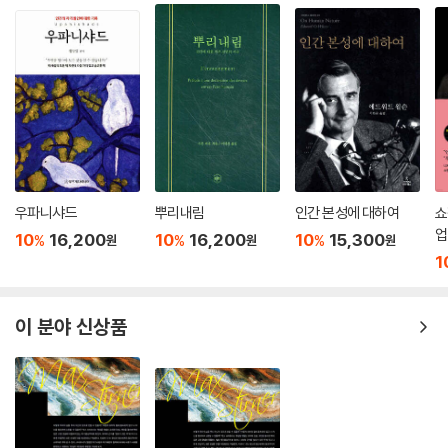
과 훌륭한 삶에서의 감정의 지위에 관한 풍부한 논의가 이루어지게 된 것
가 발동하지 않는다. 부동산의 표상이 욕구능력을 움직이는 이유, 그러니
이다. 한편 국내 철학계가 감정에 보다 주목하게 된 것은 1990년대에 들어
까 부동산의 표상이 쾌감을 주는 이유는 어디에 있는가. 탐욕스런 자의 욕
와서다. 사회철학, 몸과 심신문제에 대한 철학적 관심 등을 통해 감정문제
구능력(의 상태)에 있다. 그의 욕구능력이 문제의 표상을 쾌감을 주는 것
에 새롭게 눈을 뜨게 되었으며, 2000년대에 들어서는 고통, 치료, 배려,
으로 받아들이기 때문이다. 탐욕(pleonexia)이란 다른 게 아니다. 끊임없
상담 등의 맥락으로 감정 논의의 외연이 확장되었다.
이 ‘더 많이’ 움켜쥐려는 (비뚤어진) 욕망의 다른 이름이다.
---「보론 쾌락과 고통: 생명보전과 그 너머의 좋음」중에서
현재 상황에서 아리스토텔레스의 감정론에 대한 연구는 크게 두 가지 측면
에서 의의가 있다. 하나는 감정 일반에 대한 철학적 반성이라는 측면이고,
·위에서 말했듯이 쾌감을 주는 것이란 좋아 보이는 것일 뿐이다. 그러니까
다른 하나는 인지주의적 감정이론의 철학적 선구로서의 측면이다. 그러나
쾌감을 주는 것이 얼마든지 명실상부한 좋음일 수도 있지만 그것이 단지
우파니샤드
뿌리내림
인간 본성에 대하여
쇼
감정 논의에 서양고전철학이 기여한 공로를 고려할 때, 그에 대한 국내의
업
좋음의 가상일 가능성 또한 상존한다. 인간의 경우는 어떤가. 인간의 감정
10
16,200
10
16,200
10
15,300
%
%
%
원
원
원
심층적 연구는 전무한 형편이다. 이 책이 아리스토텔레스의 감정론에 관한
은 하나의 사태―이것은 좋은 것을 보여주는 것일 수도 있고 나쁜 것을 보
1
논의를 시작하려는 이유가 여기에 있다.
여주는 것일 수도 있다―와 관련한 모종의 표상에 반응을 보이는 것인 바,
문제의 표상은 참일 수도 있고 거짓일 수도 있다. 참일 경우, 그러니까 표상
감정론에서 아리스토텔레스의 위상과
이 분야 신상품
이 객관적 사태와 합치하는 것일 경우는 문제될 것이 없지만 그렇지 않을
이 책의 범위
경우, 그러니까 거짓일 경우, 인간은 감정에 수반되는 쾌락과 고통을 매개
로 좋음 혹은 나쁨의 가상에 휘말리게 된다. 그럴 경우 인간 역시 그의 좋음
아리스토텔레스는 자신의 윤리학 저술들, 『수사학』, 시작(詩作)론, 『영혼
을 달성할 수 없게 된다. 이에 어떻게 하면 감정에 수반되는 쾌락과 고통이
론』을 비롯한 자연학 저술들에서 되풀이하여 오늘날 우리가 ‘감정’ 또는
인간을 움직여 오류에 빠지는 일이 없이 그의 목표―좋음―를 적중하게
‘정서’로 표현하는 현상을 폭넓게 다뤘다. 아쉽게도 그의 저작에서 감정에