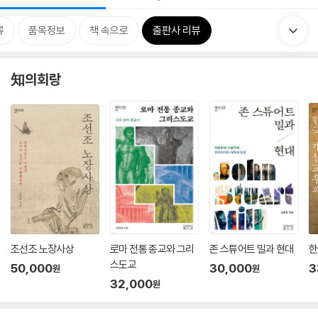
류
품목정보
책 속으로
출판사 리뷰
知의회랑
조선조 노장사상
로마 전통 종교와 그리
존 스튜어트 밀과 현대
한
스도교
50,000
30,000
3
원
원
32,000
원