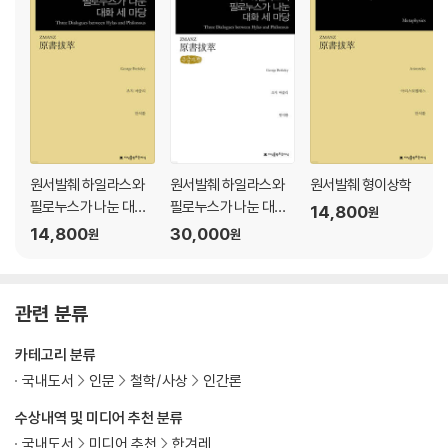
곤｜아레테의 의미에서 ‘좋다’｜인간의 좋음은 덕성에 달렸다｜이성의
아레테, 순도｜‘그’ 좋음의 부대적 구성원소
제6장 덕성과 감정
덕의 세 후보: 감정, 능력, 성향｜덕은 ‘행동의 덕’과 ‘감정의 덕’의 합｜덕
은 중용을 선택하는 성격｜사이비덕의 일례: 사이비용기｜용기란 무엇인
가｜‘이성 혼자서는 티끌 하나도 못 움직인다’
원서발췌 하일라스와
원서발췌 하일라스와
원서발췌 형이상학
제3부 수사학적 감정
필로누스가 나눈 대화
필로누스가 나눈 대화
14,800
원
세 마당
세 마당 (큰글자책)
14,800
30,000
원
원
제7장 설득의 논증적 요소와 논증 외적 요소
설득은 증명이다｜기술적 설득수단｜멀쩡하던 로고스도 맥을 못 출 때가
있다｜사람이 듬직해 보이면 말에도 힘이 실린다｜판단 형성의 안정화에
관련 분류
일조하는 감정
카테고리 분류
제8장 설득과 감정
국내도서
인문
철학/사상
인간론
예비적 고찰｜기술적 감정 자극｜원본감정 vs. 반대감정｜감정 자극의
수상내역 및 미디어 추천 분류
토포스｜판단과 감정의 엇박자
국내도서
미디어 추천
한겨레