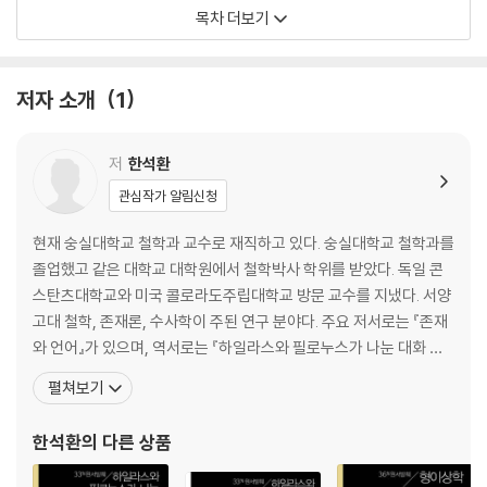
을 묻다｜철학의 처방, 감정의 배제｜아리스토텔레스, 감정의 자리를 찾
목차 더보기
아주다
제2장 감정, 근본적으로 인지적인
저자 소개
1
변증법적’ 정의와 개별화의 지표｜지향대상의 표상적 구성｜분노의 예시
｜감정의 ‘거소’는 어디인가
저
한석환
제3장 판단 외적 요인
관심작가 알림신청
감정의 인지성｜‘함수관계’의 여집합｜성격의 물음은 욕구의 물음으로 이
어진다
현재 숭실대학교 철학과 교수로 재직하고 있다. 숭실대학교 철학과를
졸업했고 같은 대학교 대학원에서 철학박사 학위를 받았다. 독일 콘
제4장 감정의 층위
스탄츠대학교와 미국 콜로라도주립대학교 방문 교수를 지냈다. 서양
이성과 감정의 관계는 일방통행이 아니다｜감정과 욕망은 가를 수 있기나
고대 철학, 존재론, 수사학이 주된 연구 분야다. 주요 저서로는 『존재
한 것인가｜지각능력만 있는 동물도 느끼는 감정
와 언어』가 있으며, 역서로는 『하일라스와 필로누스가 나눈 대화 세
마당』(G. 버클리), 『철학자 아리스토텔레스』( J. L. 아크릴), 『철학자
펼쳐보기
제2부 윤리학적 감정
플라톤』(M. 보르트) 등이 있다. 그 밖에도 「하이데거와 아리스토텔레
스의 존재론적 차이」, 「인간의 본질과 폴리스」, 「아리스토텔레스 수사
한석환
의 다른 상품
제5장 무엇이 왜 좋은가
학의 철학적 기초」, 「플라
하나뿐인 ‘그’ 좋음｜‘인간의 좋음’의 목표적중성과 자족성｜인간의 에르