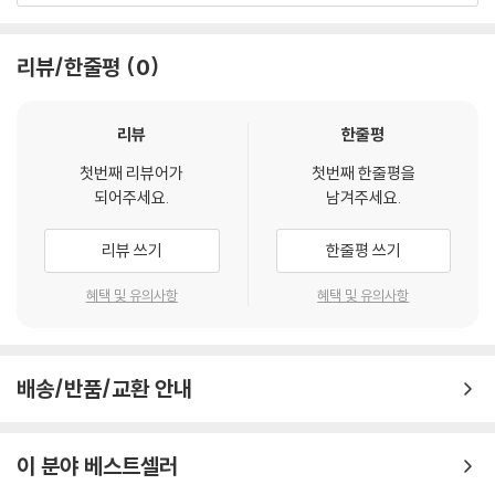
지지 않은, 그러니까 ‘노예’ 근성에 젖어 있는 경우라면 있을 수 없는 일이
스는 인간이 본질적으로 이성적 동물이라고 보았지만, 올바른 감정을 갖는
다. 노예근성에 젖어 있으면 분노하는 게 마땅한 경우라도 분노하지 않는
것의 중요성 또한 경시하지 않았다. 근대에 들어와서도 데이비드 흄은 이
리뷰/한줄평
0
다. 자기 자신을 무가치한 존재로 치부하기 때문이다. 그런 경우 자신이 마
성이 열정의 노예이며 노예일 수밖에 없다고 주장하였고, 헤겔은 철학사를
땅히 차지해야 할 것을 빼앗기거나 문제의 사물에 접근하는 것이 방해를
이성의 발전으로 서술하기는 했지만, 그 역시 위대한 어떤 일도 열정 없이
받더라도 문제의 인물은 아무런 느낌도 받지 못한다. 슬픔도 기쁨도, 쾌락
이루어진 적이 없다고 갈파하였다. 니체도 예외가 아니었다. 모든 열정은
리뷰
한줄평
도 고통도 느끼지 못하는 것이다.
그 자신의 이성의 몫을 지니고 있다고 말함으로써 감정과 이성이 서로 대
---「판단 외적 요인」중에서
첫번째 리뷰어가
첫번째 한줄평을
립하는 것이 아니라 상보적이고 혼합되어 있음을 암시하였다.
되어주세요.
남겨주세요.
·안정적이지 못한 이성적 숙고가 자신을 관철할 수 있도록 든든한 버팀목
감정에 관한 철학적 논의
리뷰 쓰기
한줄평 쓰기
역할을 해주는 것이 바로 장기간에 걸쳐 형성된 성격적 덕(?thik? aret?)
이다. 이성적으로 숙고하였을 뿐이어서 판단이 불확실하고 선택이 불안정
20세기 초, 감정의 본성은 윌리엄 제임스와 존 듀이의 주요 철학적 관심사
혜택 및 유의사항
혜택 및 유의사항
한 경우에도 성격으로 확고하게 틀이 잡힌 감정적 반응은 흔들림이 없기에
였다. 제임스는 감정의 생리학적 본성을 강조했고, 감정이 신체 내부의 동
해당 인물의 태도와 자세에 안정성을 부여할 수 있는 것이다. 이와 같이 아
요에 의해 야기된 감각이라고 주장했으며, 신체 내부의 동요는 다시 동요
리스토텔레스의 경우 이성(적인 부분)과 감정(관할부분)은 딱히 대칭적
하는 어떤 지각 작용에 의해 자극된다고 하였다. 감정에 대한 철학적 관심
이지는 않을지라도 흡사 의사소통을 하는 것과 같은 관계를 맺고 있다. ---
배송/반품/교환 안내
은 ‘이모티비즘(정서주의, Emotivism)’이라는 윤리이론이 영미 철학계
「감정의 층위」중에서
를 휩쓸던 20세기 중반에 들어서면서 더욱 활기를 띠었다. 그 결과 1960
년대에 이르러 감정에 관한 철학적 논의가 본격화되었고, 철학의 변두리에
이 분야 베스트셀러
·탐욕적이지 않은 사람에게 아파트는 주택이지 재테크수단이 아니다. 부동
서 중앙무대로 진출하게 되었다. 감정의 본성과 개념 구조, 감정의 합리성
산투기 광풍이 몰아쳐도 탐욕적이지 않은 사람은 욕망 혹은 몰이성적 욕구