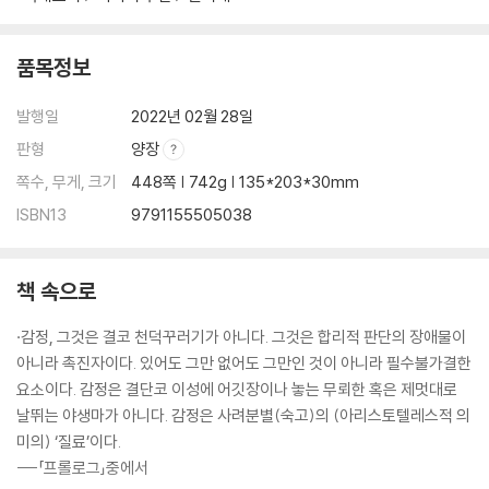
제4부 비극적 감정
품목정보
제9장 공적연설과 비극의 공통분모
감정을 유발하는 극적 요소｜수사학적 감정 자극을 위한 토포스적 절차｜
발행일
2022년 02월 28일
비극적 감정 유발방법의 강구가 ??시학??의 과제이다
판형
양장
제10장 비극과 감정
쪽수, 무게, 크기
448쪽 | 742g | 135*203*30mm
비극의 정의와 카타르시스에 얽힌 여러 물음｜어째서 하필이면 연민과 공
ISBN13
9791155505038
포인가｜비극적 감정의 토포스｜청중과 관객 상대의 감정 환기, 그 유사
성과 비유사성｜비극적 쾌락｜카타르시스, 비극적 감정의 정화인가｜카
타르시스, 의료처치 같은 것인가｜카타르시스, 비극적 감정의 고통
책 속으로
·감정, 그것은 결코 천덕꾸러기가 아니다. 그것은 합리적 판단의 장애물이
개념 정리
아니라 촉진자이다. 있어도 그만 없어도 그만인 것이 아니라 필수불가결한
영혼｜질료형상합성설｜프락시스｜아레테｜성격(?thos)과 습관(eth
요소이다. 감정은 결단코 이성에 어깃장이나 놓는 무뢰한 혹은 제멋대로
os)｜고상함｜공적연설｜토포스｜비극의 구성요소
날뛰는 야생마가 아니다. 감정은 사려분별(숙고)의 (아리스토텔레스적 의
미의) ‘질료’이다.
에필로그
---「프롤로그」중에서
주ㆍ참고문헌ㆍ찾아보기