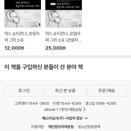
할 수 있는가의 물음이 제기된다. 윤리적 덕(아레테)에 대한 논구가 필요
대해 윤곽이 분명하거나 제대로 된 정의를 찾아낼 수는 없다. 하지만 그는
한 이유이다.
대체로 실례들을 통해 여러 감정 현상들에 관한 다양한 논의를 이끌어냈
---「보론 쾌락과 고통: 생명보전과 그 너머의 좋음」중에서
다. 엄밀한 한계에도 불구하고 그의 감정론이 이후 감정 개념의 역사적 전
개에 본질적인 영향을 끼친 이유다. 아시다시피 그의 감정론은 20세기의
·이처럼 넓은 의미로 이해된 인간의 ‘활동’에 ‘행동’(프락시스)만이 아니라
여러 논자들에게 ‘명제적’ 감정 개념과 ‘인지적’ 감정 개념의 전형으로 통용
막스 슈티르너, 유일자
막스 슈티르너, 유일자
‘감동받음’(파토스)까지 포함된다면 그리고 ‘감동받음’이 우리가 보통 ‘감
된다.
와 그의 소유
와 그의 소유 (큰글자
정’이라고 말하는 것의 다른 표현이라면 아리스토텔레스의 도덕이론은 어
책)
12,000
25,000
원
원
떻게 행동해야 하는가의 이론일 뿐만 아니라 어떻게 감정을 느껴야 하는가
뿐만 아니라 많은 이들이 윤리학에서 감정이 하는 역할 가운데 이유를 들
의 이론이기도 하다. 아리스토텔레스가 말하는 덕이란 사람들로 하여금 행
거나 구별하는 일이 문제가 될 때 아리스토텔레스를 그 전범으로 간주하곤
동을 딱 들어맞게 행하도록 하는 성향임과 동시에 감정을 딱 들어맞게 표
이 책을 구입하신 분들이 산 분야 책
한다. 또 수사학과 시작이론의 역사에서도 그의 이론은 각별히 중요한 지
출하도록 하는 성향이기 때문이다. 아리스토텔레스가 말하는 잘 산다, 에
위를 차지한다. 예컨대 청중 앞에서 행해지는 공적연설의 경우, 아리스토
우다이몬하게 산다는 것에는 결국 행동을 잘 하는 것뿐만 아니라 감정을
텔레스는 청중 가운데서 감정을 목표 지향적으로 환기하는 것을 기술적 설
잘 표출하는 일도 포함된다.
득수단으로 수용하며, 시작이론에서 그의 이름은 비극이 그 행동의 경과와
로그인
최근 본 상품
주문/배송
---「덕성과 감정」중에서
묘사된 성격을 통해 관객의 감정적 반응, 즉 공포와 연민을 야기해야 한다
는 견해를 대표하기도 한다.
고객센터 1544-3800
티켓 1544-6399
중고샵 1566-4295
·아리스토텔레스의 경우 수사학이 목표로 삼는 것은 청중―예의 재판관
eBook 1:1문의/채팅상담
―의 판단(형성)이지 행동이 아니다. 수사학에서 감정이 중요하게 다뤄지
이 책은 이렇게 아리스토텔레스의 여러 저작에 산재한 감정 관련 텍스트들
예스이십사(주) 사업자 정보
는 이유도 다른 데 있지 않다. 감정이 수정하고 가감하고 조절하고 수식하
을 분석함으로써 오늘날의 연구현장에서까지 그 역할을 톡톡히 해내고 있
이용약관
개인정보처리방침
청소년보호정책
는 등의 형식을 통해 판단에 변화를 주기 때문이다.
는 그의 감정론의 내적-유기적 연계성을 타진하고, 포괄적으로 재조명해