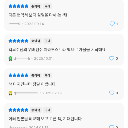
학자, 백 년 후에나 이해받으리라고 자신을 다독였던 한 사내의 진솔한 이
종이책
구매
야기를 오롯이 만나 보시라고 권해드린다.
다른 번역서 보다 심혈을 다해 쓴 책!
r****9
2023.09.14.
1
종이책
구매
백교수님의 위버멘쉬 차라투스트라 책으로 가을을 시작해요.
d******h
2025.10.01.
0
종이책
구매
책 디자인부터 정말 이쁩니다
q**********2
2025.07.19.
0
종이책
구매
여러 판본을 비교해 보고 고른 책, 기대됩니다.
d******n
2024.08.17.
0