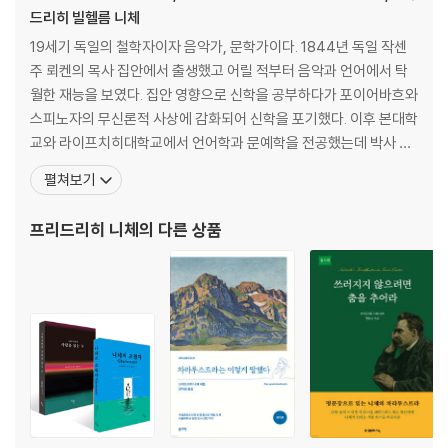
16. 이웃사랑에 대하여
드리히 빌헬름 니체
17. 창조자의 길에 대하여
19세기 독일의 철학자이자 음악가, 문학가이다. 1844년 독일 작센
18. 늙은 여자들과 젊은 여자들에 대하여
주 뢰켄의 목사 집안에서 출생했고 어릴 적부터 음악과 언어에서 탁
19. 독사의 묾에 대하여
월한 재능을 보였다. 집안 영향으로 신학을 공부하다가 포이어바흐와
20. 아이와 혼인에 대하여
스피노자의 무신론적 사상에 감화되어 신학을 포기했다. 이후 본대학
21. 자유로운 죽음에 대하여
교와 라이프치히대학교에서 언어학과 문예학을 전공했는데 박사 논
22. 선사하는 덕에 대하여
문을 제출하기 전에 이미 명문대인 스위스 바젤대학교에 초빙될 만큼
펼쳐보기
뛰어난 학생이었다. 1869년부터 스위스 바젤대학교에서 고전문헌
제2부
학 교수로 일하던 그는 1879년 건강이 악화되면서 교수직을 그만두
프리드리히 니체
의 다른 상품
었다. 편두통과 위통에 시달리는 데다가 우울증까지 앓았지만
1. 거울을 든 아이
2. 지복의 섬에서
3. 동정하는 자들에 대하여
4. 사제들에 대하여
5. 덕있는 자들에 대하여
6. 잡것들에 대하여
7. 타란툴라에 대하여
8. 유명한 현자들에 대하여
9. 밤의 노래