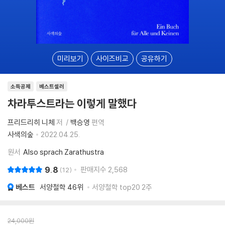
미리보기
사이즈비교
공유하기
소득공제
베스트셀러
차라투스트라는 이렇게 말했다
프리드리히 니체
저
백승영
편역
사색의숲
2022.04.25.
원서
Also sprach Zarathustra
9.8
판매지수
2,568
12
베스트
서양철학
46위
서양철학 top20 2주
24,000
원