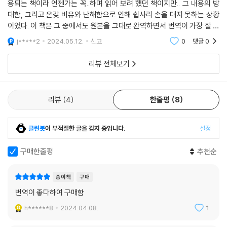
용되는 책이라 언젠가는 꼭..하며 읽어 보려 했던 책이지만.. 그 내용의 방
수 있다.
대함, 그리고 온갖 비유와 난해함으로 인해 쉽사리 손을 대지 못하는 상황
이었다. 이 책은 그 중에서도 원본을 그대로 완역하면서 번역이 가장 잘 되
이 책에서 만날 수 있는 또 하나 소중한 경험 거리는 니체의 단단한 문장이
서 나온 책이라고 생각한다.
j*****2
2024.05.12.
신고
0
댓글
0
다. 때로는 파도가 몰아치는 바닷가의 칼바람같이 힘차고 때로는 가을 오
후 정원을 비추는 햇살처럼 따사롭다. 니체 문장이 독일 문학의 한 경지를
리뷰 전체보기
이룩했다는 평가가 나오는 이유다.
백승영 교수는 원문의 뜻뿐 아니라 문장의 힘과 매력 역시 고스란히 우리
리뷰
4
한줄평
8
말로 전달하기 위해 세심하게 다듬고 살펴 옮겼다. 단어 하나하나, 원문의
줄 바꿈 하나, 문장 부호 하나까지 원문을 충실하게 재현하여 원문의 맛을
살렸다. 치아가 딱딱 부딪는 것 같이 강건한 니체 특유의 문장을 접할 수 있
클린봇
이 부적절한 글을 감지 중입니다.
설정
다.
구매한줄평
추천순
난해함을 넘어 니체와 오롯이 만나는 시간,
그 길잡이가 되어줄 책
종이책
구매
번역이 좋다하여 구매함
『차라투스트라』는 어렵다. 하지만 이 책에 담긴 니체의 단단한 문장과 자
h******8
2024.04.08.
1
세하고 친절한 주해는 독자들이 니체의 사상을 대면하는 새롭고도 풍요로
운 경험을 선사할 것이다. 피를 토하는 심정으로 자신의 사유를 전했던 철