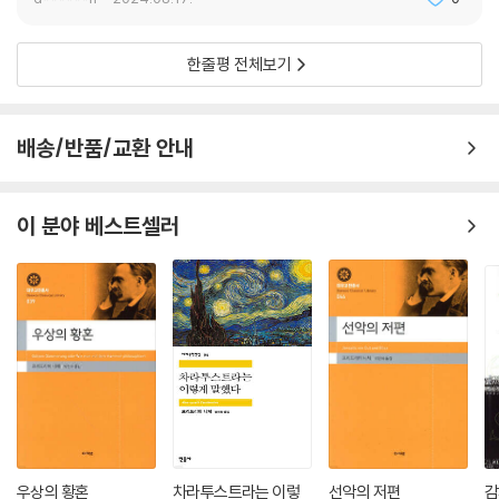
한줄평 전체보기
배송/반품/교환 안내
이 분야 베스트셀러
우상의 황혼
차라투스트라는 이렇
선악의 저편
감