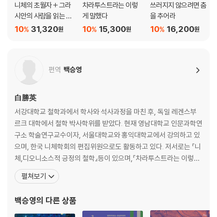
니체의 초월자 + 그라
차라투스트라는 이렇
쓰러지지 않으려면 춤
10. 춤의 노래
시안의 사람을 읽는 눈
게 말했다
을 추어라
11. 무덤의 노래
세트
10
31,320
10
15,300
10
16,200
%
%
%
원
원
원
12. 자기극복에 대하여
13. 고매한 자들에 대하여
14. 교양의 나라에 대하여
15. 때묻지 않은 인식에 대하여
편역
백승영
16. 학자들에 대하여
17. 시인들에 대하여
白勝英
18. 큰 사건들에 대하여
서강대학교 철학과에서 학사와 석사과정을 마친 후, 독일 레겐스부
19. 예언자
르크 대학에서 철학 박사학위를 받았다. 현재 영남대학교 인문과학연
20. 구원에 대하여
구소 학술연구교수이자, 서울대학교와 홍익대학교에서 강의하고 있
21. 인간적 영리함에 대하여
으며, 한국 니체학회의 편집위원으로도 활동하고 있다. 저서로는 『니
22. 가장 고요한 시간
체,디오니소스적 긍정의 철학』등이 있으며,『차라투스트라는 이렇게
말했다』『도덕의 계보』『우상의 황혼』『유고』를 디지털 텍스트 형태로
제3부
펼쳐보기
제공했다. 그 밖에 『니체가 뒤흔든 철학 100년』『철학, 죽음을 말하
다』『승계호의 해석혁명』『오늘 우리는 왜 니체를 읽는가』등의 공저가
1. 방랑자
백승영
의 다른 상품
있다. 역서로는 니체의 『바그너의 경우, 우상의 황혼, 이 사
2. 환영과 수수께끼에 대하여