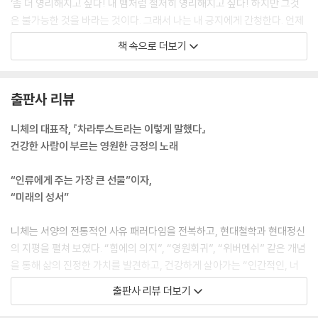
‘좀 더 영리해지고 싶다! 내 뱀처럼 철저히 영리해지고 싶다! 하지만 그것
은 불가능한 것을 바라는 것이다. 그래서 나는 내 긍지에게 간청한다. 언제
역자 해제
나 영리함과 함께 하라고 말이다! 언젠가 내 영리함이 나를 떠나버린다면,
책 속으로 더보기
『차라투스트라는 이렇게 말했다』는 어떤 책인가
― 아, 영리함은 달아나기를 좋아하니!― 내 긍지 또한 내 어리석음과 함
께 날아가버리기를!’ 이렇게 차라투스트라의 하강은 시작되었다.
--- p.42
출판사 리뷰
홀로 있는 자여, 그대는 사랑하는 자의 길을 가고 있다. 그대는 그대 자신을
니체의 대표작, 『차라투스트라는 이렇게 말했다』
사랑하며, 그 때문에 그대 자신을 경멸한다. 사랑하는 자만이 할 수 있는 경
건강한 사람이 부르는 영원한 긍정의 노래
멸을. 사랑하는 자는 창조하기를 원한다. 그가 경멸을 하기 때문이지! 자신
이 사랑했던 것을 경멸할 필요가 없는 자가 사랑에 대해 무엇을 알겠는가!
“인류에게 주는 가장 큰 선물”이자,
그대의 사랑과 그대의 창조와 함께 그대의 고독 속으로 들어가라, 내 형제
“미래의 성서”
여. 그러면 나중에 정의가 절뚝거리며 그대의 뒤를 따를 것이다.
--- p.128
니체는 서양의 전통적인 사유 패러다임을 전복하고, 현대철학과 현대정신
의 지평을 펼쳐 보였다. “힘에의 의지”, “영원회귀”, “위버멘쉬” 같은 개념
무화과 열매들이 나무에서 떨어진다. 잘 익어 달콤하다. 열매들이 떨어지
을 통해 삶의 진정한 가치를 발견하고, 건강하게 살아가는 “인간적인, 너
면서 그 붉은 껍질이 터진다. 나는 잘 익은 무화과 열매들에 불어닥치는 북
무나 인간적인” 삶을 영원히 긍정하는 노래를 남겼다.
출판사 리뷰 더보기
풍이다. 내 벗들이여, 무화과 열매가 떨어지듯 내 가르침도 그대들에게 떨
어진다. 이제 그 즙과 달콤한 살을 들도록 하라! 사방이 온통 가을이고 하늘
『차라투스트라는 이렇게 말했다』는 명실공히 그의 대표작이다. 니체 사상