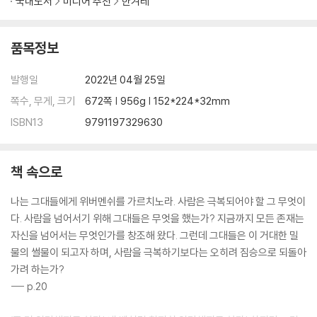
국내도서
미디어 추천
한겨레
2. 절박한 외침
3. 왕들과의 대화
4. 거머리
품목정보
5. 마술사
6. 실직
발행일
2022년 04월 25일
7. 가장 추악한 자
쪽수, 무게, 크기
672쪽 | 956g | 152*224*32mm
8. 자발적 거지
ISBN13
9791197329630
9. 그림자
10. 정오에
11. 환영인사
책 속으로
12. 만찬
13. 좀 더 높은 인간에 대하여
나는 그대들에게 위버멘쉬를 가르치노라. 사람은 극복되어야 할 그 무엇이
14. 우울의 노래
다. 사람을 넘어서기 위해 그대들은 무엇을 했는가? 지금까지 모든 존재는
15. 학문에 대하여
자신을 넘어서는 무엇인가를 창조해 왔다. 그런데 그대들은 이 거대한 밀
16. 사막의 딸들 틈에서
물의 썰물이 되고자 하며, 사람을 극복하기보다는 오히려 짐승으로 되돌아
17. 깨워 일으킴
가려 하는가?
18. 나귀의 축제
--- p.20
19. 밤에 방랑하는 자의 노래
20. 조짐