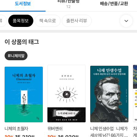
리뷰/한줄평
도서정보
배송/반품/교환
12
류
품목정보
책 속으로
출판사 리뷰
이 상품의 태그
#니체의말
니체의 초월자
위버멘쉬
니체 인생수업 : 니체가
차
세상에 남긴 66가지 인
게
10
15,210
10
16,020