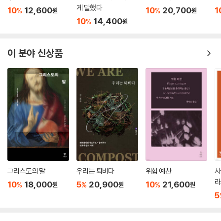
게 말했다
10
12,600
10
20,700
1
%
%
원
원
10
14,400
%
원
이 분야 신상품
그리스도의 말
우리는 퇴비다
위험 예찬
사
라
10
18,000
5
20,900
10
21,600
%
%
%
원
원
원
5