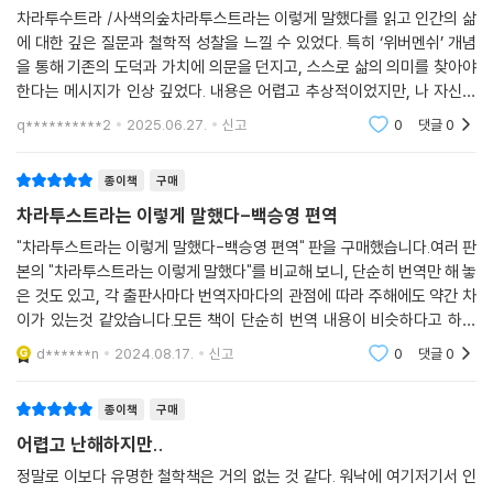
차라투수트라 /사색의숲차라투스트라는 이렇게 말했다를 읽고 인간의 삶
그대는 말한다. 세상 자체가 성숙해졌고 포도송이는 갈색이 되었다고. 이
독자의 이해를 돕는,
에 대한 깊은 질문과 철학적 성찰을 느낄 수 있었다. 특히 ‘위버멘쉬’ 개념
제 그것은 죽으려 한다. 행복에 겨워 죽으려 한다. 그대 좀 더 높은 인간들
상세하고 자상한 720개의 주석
을 통해 기존의 도덕과 가치에 의문을 던지고, 스스로 삶의 의미를 찾아야
이여, 그대들은 맡지 못하는가? 어떤 냄새가 은밀하게 피어오르고 있거늘.
한다는 메시지가 인상 깊었다. 내용은 어렵고 추상적이었지만, 나 자신에
영원의 향기와 영원의 냄새, 장밋빛 옛 행복의 갈색 황금포도주 향기가, 취
백승영 교수는 국내 최고의 니체 전문가다. 이번에 출간한 『차라투스트라
대해 더 깊이 생각하게 되는 계기가 되었다.
q**********2
2025.06.27.
신고
0
댓글
0
해 있는 자정이 풍겨대는 죽음의 행복 냄새가. 이 행복이 노래한다. ‘세계는
는 이렇게 말했다』 번역서는 단순한 번역을 넘어서는, 말하자면 번역과 주
깊다. 낮이 생각하는 것보다 더 깊다!’
해를 병행한 작품이다. 니체를 이해하기 쉽도록 전편에 걸쳐 720개의 주
종이책
구매
--- p.628~629
석을 달았다.
차라투스트라는 이렇게 말했다-백승영 편역
에피소드마다 펼쳐지는 이야기는 어떻게 구성되는지, 그에 담긴 철학적 개
"차라투스트라는 이렇게 말했다-백승영 편역" 판을 구매했습니다.여러 판
념과 맥락이 무엇인지, 니체의 표현 구석구석에 담긴 문학적 배경은 또 어
본의 "차라투스트라는 이렇게 말했다"를 비교해 보니, 단순히 번역만 해 놓
은 것도 있고, 각 출판사마다 번역자마다의 관점에 따라 주해에도 약간 차
떠한지, 그리고 독자들이 늘 당혹해하는 수많은 비유와 상징과 패러디의
이가 있는것 같았습니다.모든 책이 단순히 번역 내용이 비슷하다고 하여
의미가 무엇인지를 풀어서 일러준다.
도, 번역자 마다의 전문성과 깊이에 따라 내용, 표현 등이 달라질 수도 있다
d******n
2024.08.17.
신고
0
댓글
0
고 생각했습니다
그 주석을 따라가며 본문을 읽다 보면, 이 책이 얼마나 아름답고 풍요로우
며 깊이가 있는지 알 수 있다. 때로는 가슴을 뒤흔드는 감동과 울림을 만나
종이책
구매
고, 때로는 주체할 수 없는 사유의 힘을 대면하기도 한다. 어렵게만 느껴지
어렵고 난해하지만..
던 니체 철학의 윤곽이 차츰 드러나서, 마지막 페이지를 넘길 때면, 고독했
정말로 이보다 유명한 철학책은 거의 없는 것 같다. 워낙에 여기저기서 인
던 시인이자 철학자인 니체가 우리의 영혼에 건네는 음성을 또렷이 들을