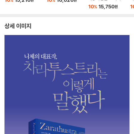
%
%
원
원
생지혜 (리커버 에디
10
15,750
1
%
원
션)
상세 이미지