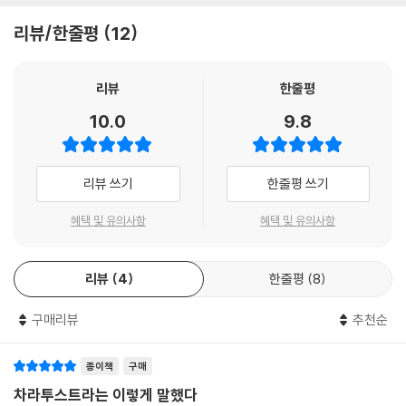
은 청명하며 때는 오후다. 보라, 어떤 충만이 우리를 감싸고 있는지! 그 넘
의 모든 주제가 어우러져 있으며 그가 전하는 깊고 심원한 사상의 골수가
리뷰/한줄평
12
치는 충만으로부터 아득히 먼 바다를 바라보는 것은 멋진 일이다.
담겨있다. 현대의 정신은 이 책에서 발원했다고 해도 과언이 아니다. 『차라
--- p.170~171
투스트라』가 철학의 고전인 이유다.
리뷰
한줄평
오, 내 형제들이여! 나는 인간의 웃음이 아닌 웃음을 들었다. 이제 어떤 갈
모두를 위한,
10.0
9.8
증이, 결코 잠재울 수 없는 동경이 나를 잠식하는구나. 저 웃음에 대한 내
그러나 그 누구를 위한 것도 아닌 책
동경이 나를 잠식하는구나. 아, 이제 나는 계속 살아야 한다는 것을 어찌 견
뎌낼 것인가! 그리고 지금 죽는다는 것을 또 어찌 견뎌낼 것인가!
하지만 『차라투스트라』는 어렵다. 정말 난해하다. 전통적인 철학책과 달리
리뷰 쓰기
한줄평 쓰기
--- p.327
서사시 형식을 갖추어서 개념의 명징성이 없다. 사상은 낯설고 플롯은 복
잡하며 의도마저 모호해서 독자들은 혼란에 빠지기 쉽다. 게다가 뜬금없이
혜택 및 유의사항
혜택 및 유의사항
모든 말은 무거운 자들을 위해 만들어진 것 아닌가? 가벼운 자들에게는 모
나오는 온갖 비유와 상징과 패러디는 책 읽기의 어려움을 더한다.
든 말이 거짓이 아닌가! 노래하라! 더는 말하지 말고!” 오, 내 어찌 영원을
열망치 않을 수 있단 말인가. 반지 중의 반지인 결혼반지, 회귀의 반지를 열
리뷰
4
한줄평
8
니체가 이 책의 부제를 “모두를 위한, 그러나 그 누구를 위한 것도 아닌
망치 않을 수 있단 말인가! 나는 이제껏 내 아이를 낳게 하고픈 여자를 찾지
책”이라고 붙인 것도 아마 그 때문일 것이다. 『차라투스트라』는 고대 그리
못했다. 내가 사랑하는 이 여자를 제외하곤. 내가 그대를 사랑하기 때문이
구매리뷰
추천순
스로부터 니체 시대에 이르는 다양한 문학 작품을 배경으로 하며, 서양 철
다. 오, 영원이여! 내가 그대를 사랑하기 때문이다. 오, 영원이여!
학과 그리스도교 문화 전체의 역사를 전제한다. 문학, 철학, 종교, 역사를
--- p.466
아우르는 풍부한 지식을 바탕에 두어야 『차라투스트라』의 비밀이 비로소
종이책
구매
밝혀질 수 있다.
차라투스트라는 이렇게 말했다
황금빛 가을과 황금빛 오후처럼, 고독자인 내 심장처럼 성숙해졌다. 이제