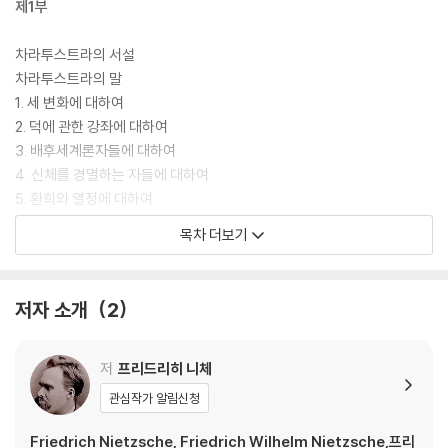
제1부
차라투스트라의 서설
차라투스트라의 말
1. 세 변화에 대하여
2. 덕에 관한 강좌에 대하여
3. 배후세계론자들에 대하여
4. 신체를 경멸하는 자들에 대하여
5. 환희와 열정에 대하여
6. 창백한 범죄인에 대하여
목차 더보기
7. 읽기와 쓰기에 대하여
8. 산허리의 나무에 대하여
9. 죽음을 설교하는 자들에 대하여
저자 소개
2
10. 싸움과 전사에 대하여
11. 새로운 우상에 대하여
12. 시장의 파리떼에 대하여
저
프리드리히 니체
13. 순결에 대하여
관심작가 알림신청
14. 벗에 대하여
15. 천 개의 목표와 하나의 목표에 대하여
Friedrich Nietzsche, Friedrich Wilhelm Nietzsche,프리