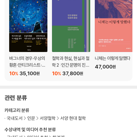
3. 원치 않는 지복에 대하여
4. 해뜨기 전에
5. 왜소하게 만드는 덕에 대하여
6. 올리브산에서
7. 지나쳐가기에 대하여
8. 배신자들에 대하여
9. 귀향
10. 세 가지 악에 대하여
바그너의 경우·우상의
철학과 현실, 현실과 철
니체는 이렇게 말했다
11. 중력의 정신에 대하여
황혼·안티크리스트·이
학 2 : 인간 문명의 진보
47,000
원
12. 낡은 서판과 새로운 서판에 대하여
사람을 보라 디오니소
와 혼란
10
35,100
10
37,800
%
%
원
원
13. 건강을 되찾는 자
스 송가·니체 대 바그너
14. 크나큰 동경에 대하여
15. 또 다른 춤의 노래
관련 분류
16. 일곱 개의 봉인
카테고리 분류
국내도서
인문
서양철학
서양 현대 철학
제4부 및 최종부
수상내역 및 미디어 추천 분류
1. 꿀봉헌