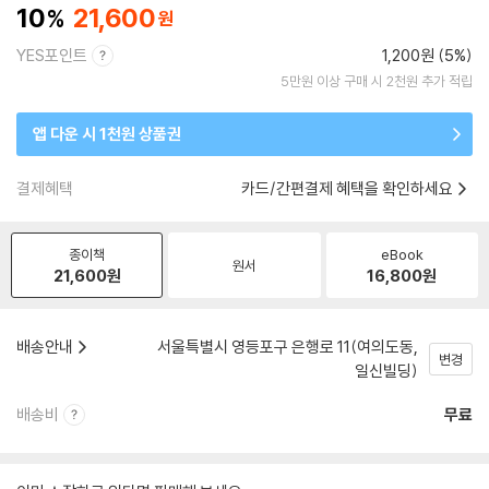
10
21,600
YES포인트
1,200원 (5%)
5만원 이상 구매 시 2천원 추가 적립
앱 다운 시 1천원 상품권
결제혜택
카드/간편결제 혜택을 확인하세요
종이책
eBook
원서
21,600
원
16,800
원
배송안내
서울특별시 영등포구 은행로 11(여의도동,
변경
일신빌딩)
배송비
무료