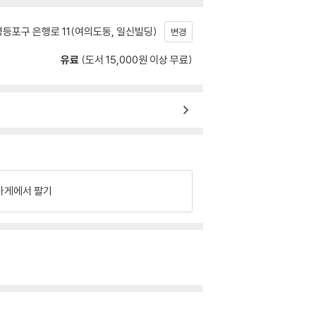
등포구 은행로 11(여의도동, 일신빌딩)
변경
유료
(도서 15,000원 이상 무료)
가게에서 팔기