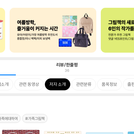
리뷰/한줄평
36
책소개
관련 동영상
저자 소개
관련분류
품목정보
출
가족에대하여
#가족그림책