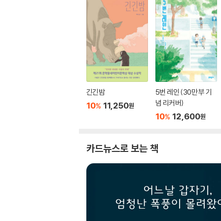
긴긴밤
5번 레인 (30만 부 기
념 리커버)
10
11,250
%
원
10
12,600
%
원
카드뉴스로 보는 책