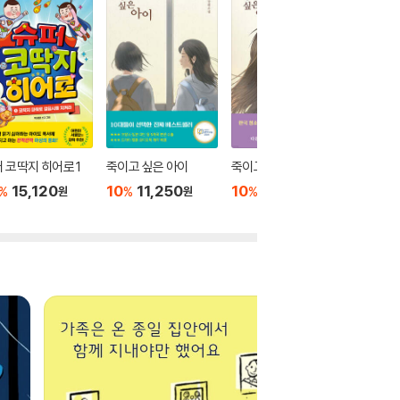
 코딱지 히어로 1
죽이고 싶은 아이
죽이고 싶은 아이 2
이토록 
어지는 
15,120
10
11,250
10
12,600
%
%
%
원
원
원
10
1
%