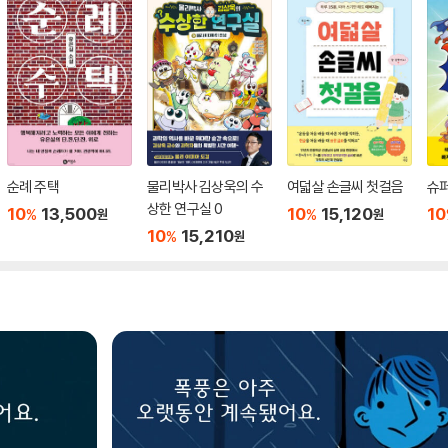
순례 주택
물리박사 김상욱의 수
여덟살 손글씨 첫걸음
슈퍼
상한 연구실 0
10
13,500
10
15,120
10
%
%
원
원
10
15,210
%
원