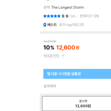
원제
The Longest Storm
9.9
판매지수
126
36
베스트
유아 top100 2주
14,000
원
10
12,600
YES포인트
앱 다운 시 1천원 상품권
결제혜택
종이책
12,600
원