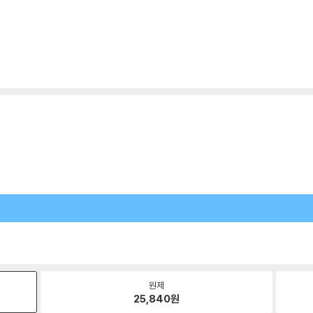
원제
25,840
원