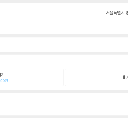
서울특별시 영
팔기
내 
400원