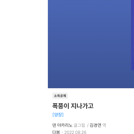
소득공제
폭풍이 지나가고
양장
댄 야카리노
글그림
김경연
역
다봄
2022.08.26.