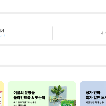
팔기
내 
700원