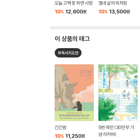
오늘 고백 못 하면 사망
열네 살의 피처링
10
12,600
10
13,500
%
%
원
원
이 상품의 태그
#독서지도안
긴긴밤
5번 레인 (30만 부 기
념 리커버)
10
11,250
%
원