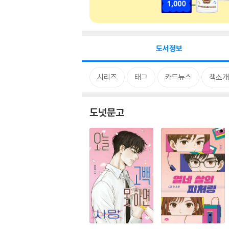
도서정보
시리즈
태그
카드뉴스
책소개
도넛문고