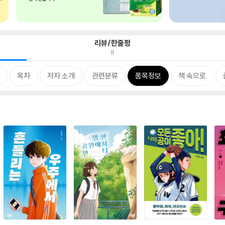
리뷰/한줄평
8
목차
저자 소개
관련분류
품목정보
책 속으로