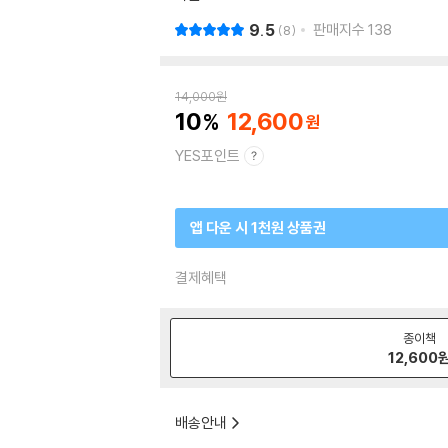
9.5
판매지수
138
8
14,000
원
10
12,600
YES포인트
앱 다운 시 1천원 상품권
결제혜택
종이책
12,600
배송안내