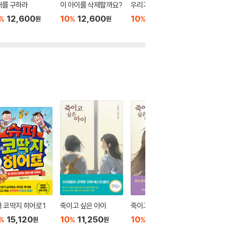
애를 구하라
이 아이를 삭제할까요?
우리가 만날 메모리
우리들의
에
12,600
10
12,600
10
12,600
%
%
%
원
원
원
10
1
%
 코딱지 히어로 1
죽이고 싶은 아이
죽이고 싶은 아이 2
푸른 사
15,120
10
11,250
10
12,600
10
1
%
%
%
%
원
원
원