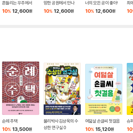
흔들리는 우주에서
망한 공원에서 만나
너의 모든 공이 좋아!
최
10
12,600
10
12,600
10
12,600
10
%
%
%
원
원
원
순례 주택
물리박사 김상욱의 수
여덟살 손글씨 첫걸음
슈퍼
상한 연구실 0
10
13,500
10
15,120
10
%
%
원
원