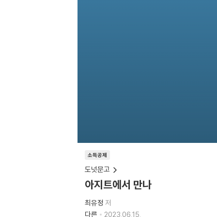
소득공제
도넛문고
아지트에서 만나
최유정
저
다른
2023.06.15.